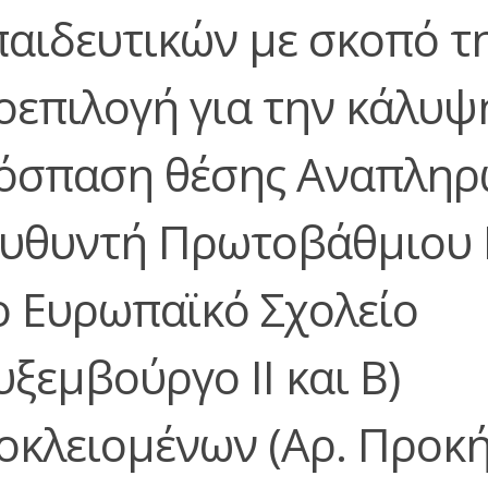
παιδευτικών με σκοπό τ
οεπιλογή για την κάλυψ
όσπαση θέσης Αναπληρ
ευθυντή Πρωτοβάθμιου
ο Ευρωπαϊκό Σχολείο
ξεμβούργο ΙΙ και Β)
οκλειομένων (Αρ. Προκ