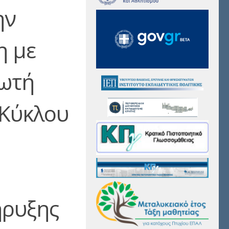
ην
η με
ωτή
 Κύκλου
ήρυξης