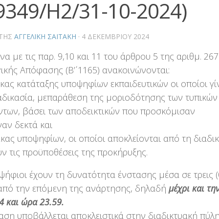
9349/Η2/31-10-2024)
ΤΗΣ
ΑΓΓΕΛΙΚΉ ΣΑΪΤΆΚΗ
·
4 ΔΕΚΕΜΒΡΊΟΥ 2024
α με τις παρ. 9,10 και 11 του άρθρου 5 της αριθμ. 26
ικής Απόφασης (Β΄’ 1165) ανακοινώνονται:
ακας κατάταξης υποψηφίων εκπαιδευτικών οι οποίοι γί
αδικασία, μεπαράθεση της μοριοδότησης των τυπικών
των, βάσει των αποδεικτικών που προσκόμισαν
ναν δεκτά και
ακας υποψηφίων, οι οποίοι αποκλείονται από τη διαδι
ν τις προϋποθέσεις της προκήρυξης.
ψήφιοι έχουν τη δυνατότητα ένστασης μέσα σε τρεις (
από την επόμενη της ανάρτησης, δηλαδή
μέχρι και τη
4 και ώρα 23.59.
αση υποβάλλεται αποκλειστικά στην διαδικτυακή πύλ