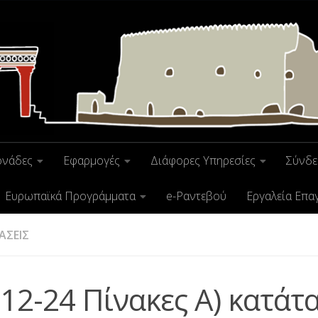
ονάδες
Εφαρμογές
Διάφορες Υπηρεσίες
Σύνδε
Ευρωπαϊκά Προγράμματα
e-Ραντεβού
Εργαλεία Επα
ΑΣΕΙΣ
-12-24 Πίνακες Α) κατάτ