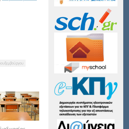
 Λουξεμβούργου
διαδικασίας