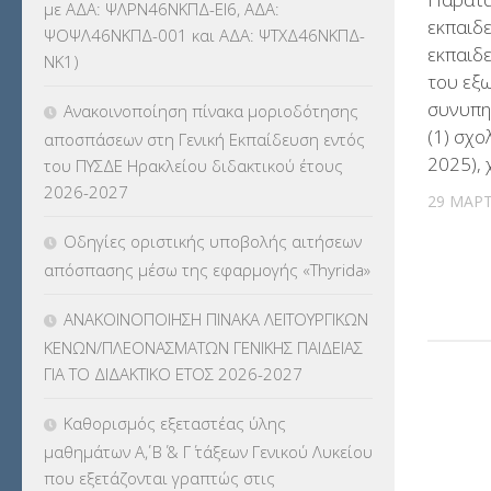
με ΑΔΑ: ΨΛΡΝ46ΝΚΠΔ-ΕΙ6, ΑΔΑ:
εκπαιδε
ΨΟΨΛ46ΝΚΠΔ-001 και ΑΔΑ: ΨΤΧΔ46ΝΚΠΔ-
ΚΕΣΥΠ
(109)
εκπαιδ
ΝΚ1)
του εξ
ΚΠγ – ΚΡΑΤΙΚΟ ΠΙΣΤΟΠΟΙΗΤΙΚΟ
συνυπη
Ανακοινοποίηση πίνακα μοριοδότησης
ΓΛΩΣΣΟΜΑΘΕΙΑΣ
(135)
(1) σχο
αποσπάσεων στη Γενική Εκπαίδευση εντός
2025), 
του ΠΥΣΔΕ Ηρακλείου διδακτικού έτους
ΚΠπ- ΚΡΑΤΙΚΟ ΠΙΣΤΟΠΟΙΗΤΙΚΟ
2026-2027
ΠΛΗΡΟΦΟΡΙΚΗΣ
(12)
29 ΜΑΡΤ
Οδηγίες οριστικής υποβολής αιτήσεων
ΛΟΙΠΑ
(309)
απόσπασης μέσω της εφαρμογής «Thyrida»
ΜΑΘΗΤΕΙΑ
(275)
ΑΝΑΚΟΙΝΟΠΟΙΗΣΗ ΠΙΝΑΚΑ ΛΕΙΤΟΥΡΓΙΚΩΝ
ΚΕΝΩΝ/ΠΛΕΟΝΑΣΜΑΤΩΝ ΓΕΝΙΚΗΣ ΠΑΙΔΕΙΑΣ
ΜΕΤΑΘΕΣΕΙΣ-ΤΟΠΟΘΕΤΗΣΕΙΣ
ΓΙΑ ΤΟ ΔΙΔΑΚΤΙΚΟ ΕΤΟΣ 2026-2027
ΒΕΛΤΙΩΣΕΙΣ
(319)
Καθορισμός εξεταστέας ύλης
ΜΕΤΑΤΑΞΕΙΣ
(87)
μαθημάτων Α΄, Β΄ & Γ΄ τάξεων Γενικού Λυκείου
που εξετάζονται γραπτώς στις
ΜΕΤΑΦΟΡΑ ΜΑΘΗΤΩΝ
(3)