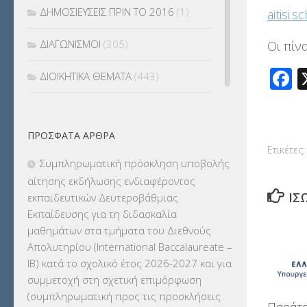
ΔΗΜΟΣΙΕΥΣΕΙΣ ΠΡΙΝ ΤΟ 2016
(1)
aitisi.
ΔΙΑΓΩΝΙΣΜΟΙ
(305)
Οι πίν
F
ΔΙΟΙΚΗΤΙΚΑ ΘΕΜΑΤΑ
(443)
ΔΙΟΡΙΣΜΟΙ
(123)
ΠΡΌΣΦΑΤΑ ΆΡΘΡΑ
ΕΚΔΡΟΜΕΣ
(7.354)
Ετικέτες:
Συμπληρωματική πρόσκληση υποβολής
ΕΚΠΑΙΔΕΥΤΙΚΑ ΘΕΜΑΤΑ
(2.824)
αίτησης εκδήλωσης ενδιαφέροντος
ΊΣ
εκπαιδευτικών Δευτεροβάθμιας
ΕΠΑΛ
(366)
Εκπαίδευσης για τη διδασκαλία
μαθημάτων στα τμήματα του Διεθνούς
ΕΠΙΜΟΡΦΩΣΗ Τ.Π.Ε.
(10)
Απολυτηρίου (International Baccalaureate –
IB) κατά το σχολικό έτος 2026-2027 και για
ΕΥΡΩΠΑΪΚΑ ΠΡΟΓΡΑΜΜΑΤΑ
(230)
συμμετοχή στη σχετική επιμόρφωση
(συμπληρωματική προς τις προσκλήσεις
ΚΕΣΥ
(60)
Παράτα