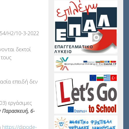
754/H2/10-3-2022
νονται δεκτοί
 τους
κασία επειδή δεν
03) εργάσιμες
ν Παρασκευή, 6-
η
https://dipode-