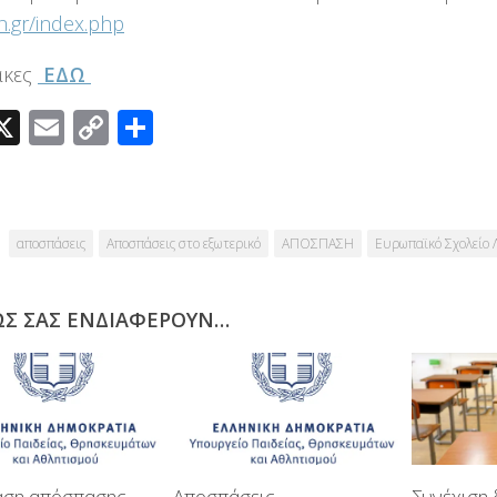
sch.gr/index.php
ακες
ΕΔΩ
acebook
X
Email
Copy
Μοιραστείτε
Link
αποσπάσεις
Αποσπάσεις στο εξωτερικό
ΑΠΟΣΠΑΣΗ
Ευρωπαϊκό Σχολείο
ΩΣ ΣΑΣ ΕΝΔΙΑΦΈΡΟΥΝ…
ση απόσπασης
Αποσπάσεις
Συνέχιση 