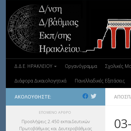
Δ.Δ.Ε. ΗΡΑΚΛΕΙΟΥ
Οργανόγραμμα
Σχολικές Μ
Διάφορα Δικαιολογητικά
Πανελλαδικές Εξετάσεις
ΑΚΟΛΟΥΘΉΣΤΕ:
ΑΠΟΣΠ
ΕΠΌΜΕΝΟ ΆΡΘΡΟ
03
Προσλήψεις 2.450 εκπαιδευτικών
Πρωτοβάθμιας και Δευτεροβάθμιας