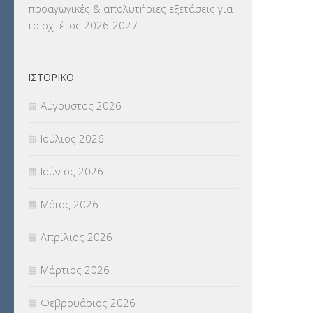
προαγωγικές & απολυτήριες εξετάσεις για
το σχ. έτος 2026-2027
ΝΟΜΟΘΕΣΙΑ
(66)
ΟΙΚΟΝΟΜΙΚΑ ΘΕΜΑΤΑ
(73)
ΙΣΤΟΡΙΚΌ
Π.Ε.Κ. ΗΡΑΚΛΕΙΟΥ
(12)
Αύγουστος 2026
ΠΑΝΕΛΛΑΔΙΚΕΣ ΕΞΕΤΑΣΕΙΣ
(839)
Ιούλιος 2026
ΠΡΟΚΗΡΥΞΕΙΣ
(18)
Ιούνιος 2026
ΣΕΜΙΝΑΡΙΑ – ΗΜΕΡΙΔΕΣ
(495)
Μάιος 2026
ΣΕΠ
(50)
Απρίλιος 2026
ΣΤΕΛΕΧΗ
(360)
Μάρτιος 2026
ΣΥΜΒΟΥΛΕΥΤΙΚΟΣ ΣΤΑΘΜΟΣ ΝΕΩΝ
Φεβρουάριος 2026
(18)