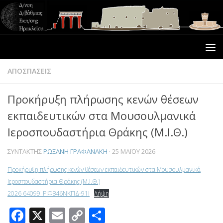
ΑΠΟΣΠΑΣΕΙΣ
Προκήρυξη πλήρωσης κενών θέσεων
εκπαιδευτικών στα Μουσουλμανικά
Ιεροσπουδαστήρια Θράκης (Μ.Ι.Θ.)
ΣΥΝΤΆΚΤΗΣ
ΡΩΞΆΝΗ ΓΡΑΦΑΝΆΚΗ
·
25 ΜΑΪ́ΟΥ 2026
Προκήρυξη πλήρωσης κενών θέσεων εκπαιδευτικών στα Μουσουλμανικά
Κατηγορίες
Ιεροσπουδαστήρια Θράκης (Μ.Ι.Θ.)
ΑΔΕΙΕΣ
(75)
2026 64099_ΡΙΦΒ46ΝΚΠΔ-91Ι
Λήψη
Facebook
X
Email
Copy
Μοιραστείτε
ΑΔΕΙΕΣ ΔΙΔΑΣΚΑΛΙΑΣ – ΙΔΙΩΤΙΚΗ ΕΚΠΑΙΔΕΥΣΗ –