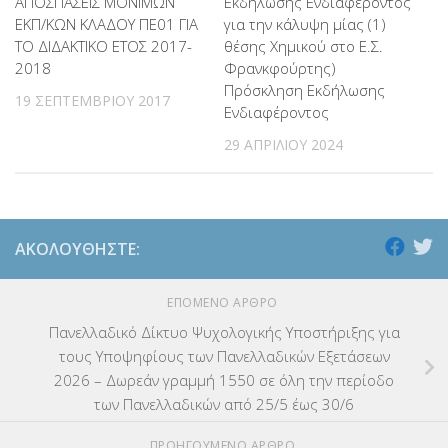
ΑΠΟΣΠΑΣΕΙΣ ΜΟΝΙΜΩΝ
Εκδήλωσης Ενδιαφέροντος
ΕΚΠ/ΚΩΝ ΚΛΑΔΟΥ ΠΕ01 ΓΙΑ
για την κάλυψη μίας (1)
ΕΚΔΡΟΜΕΣ
(7.354)
ΤΟ ΔΙΔΑΚΤΙΚΟ ΕΤΟΣ 2017-
θέσης Χημικού στο Ε.Σ.
2018
Φρανκφούρτης)
ΕΚΠΑΙΔΕΥΤΙΚΑ ΘΕΜΑΤΑ
(2.824)
Πρόσκληση Εκδήλωσης
19 ΣΕΠΤΕΜΒΡΊΟΥ 2017
Ενδιαφέροντος
ΕΠΑΛ
(366)
29 ΑΠΡΙΛΊΟΥ 2024
ΕΠΙΜΟΡΦΩΣΗ Τ.Π.Ε.
(10)
ΕΥΡΩΠΑΪΚΑ ΠΡΟΓΡΑΜΜΑΤΑ
(230)
ΑΚΟΛΟΥΘΉΣΤΕ:
ΚΕΣΥ
(60)
ΕΠΌΜΕΝΟ ΆΡΘΡΟ
ΚΕΣΥΠ
(109)
Πανελλαδικό Δίκτυο Ψυχολογικής Υποστήριξης για
ΚΠγ – ΚΡΑΤΙΚΟ ΠΙΣΤΟΠΟΙΗΤΙΚΟ ΓΛΩΣΣΟΜΑΘΕΙΑΣ
(135)
τους Υποψηφίους των Πανελλαδικών Εξετάσεων
2026 – Δωρεάν γραμμή 1550 σε όλη την περίοδο
ΚΠπ- ΚΡΑΤΙΚΟ ΠΙΣΤΟΠΟΙΗΤΙΚΟ ΠΛΗΡΟΦΟΡΙΚΗΣ
(12)
των Πανελλαδικών από 25/5 έως 30/6
ΠΡΟΗΓΟΎΜΕΝΟ ΆΡΘΡΟ