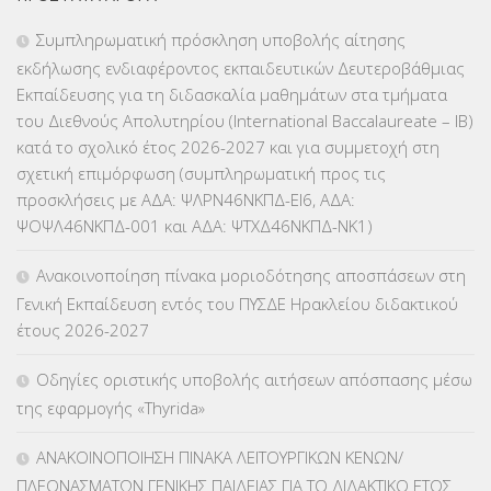
Συμπληρωματική πρόσκληση υποβολής αίτησης
εκδήλωσης ενδιαφέροντος εκπαιδευτικών Δευτεροβάθμιας
Εκπαίδευσης για τη διδασκαλία μαθημάτων στα τμήματα
του Διεθνούς Απολυτηρίου (International Baccalaureate – IB)
κατά το σχολικό έτος 2026-2027 και για συμμετοχή στη
σχετική επιμόρφωση (συμπληρωματική προς τις
προσκλήσεις με ΑΔΑ: ΨΛΡΝ46ΝΚΠΔ-ΕΙ6, ΑΔΑ:
ΨΟΨΛ46ΝΚΠΔ-001 και ΑΔΑ: ΨΤΧΔ46ΝΚΠΔ-ΝΚ1)
Ανακοινοποίηση πίνακα μοριοδότησης αποσπάσεων στη
Γενική Εκπαίδευση εντός του ΠΥΣΔΕ Ηρακλείου διδακτικού
έτους 2026-2027
Οδηγίες οριστικής υποβολής αιτήσεων απόσπασης μέσω
της εφαρμογής «Thyrida»
ΑΝΑΚΟΙΝΟΠΟΙΗΣΗ ΠΙΝΑΚΑ ΛΕΙΤΟΥΡΓΙΚΩΝ ΚΕΝΩΝ/
ΠΛΕΟΝΑΣΜΑΤΩΝ ΓΕΝΙΚΗΣ ΠΑΙΔΕΙΑΣ ΓΙΑ ΤΟ ΔΙΔΑΚΤΙΚΟ ΕΤΟΣ