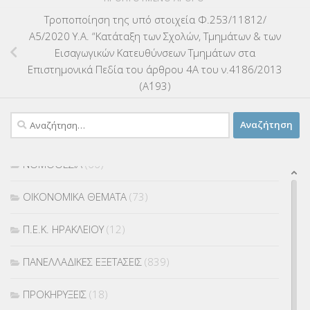
ΛΟΙΠΑ
(309)
Τροποποίηση της υπό στοιχεία Φ.253/11812/
ΜΑΘΗΤΕΙΑ
(275)
Α5/2020 Υ.Α. “Κατάταξη των Σχολών, Τμημάτων & των
Εισαγωγικών Κατευθύνσεων Τμημάτων στα
ΜΕΤΑΘΕΣΕΙΣ-ΤΟΠΟΘΕΤΗΣΕΙΣ ΒΕΛΤΙΩΣΕΙΣ
(319)
Επιστημονικά Πεδία του άρθρου 4Α του ν.4186/2013
(Α΄193)
ΜΕΤΑΤΑΞΕΙΣ
(87)
Αναζήτηση
ΜΕΤΑΦΟΡΑ ΜΑΘΗΤΩΝ
(3)
για:
ΝΟΜΟΘΕΣΙΑ
(66)
ΟΙΚΟΝΟΜΙΚΑ ΘΕΜΑΤΑ
(73)
Π.Ε.Κ. ΗΡΑΚΛΕΙΟΥ
(12)
ΠΑΝΕΛΛΑΔΙΚΕΣ ΕΞΕΤΑΣΕΙΣ
(839)
ΠΡΟΚΗΡΥΞΕΙΣ
(18)