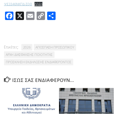
ΨΕ3346ΝΚΠΔ-Σ0Θ
Λήψη
Facebook
X
Email
Copy
Μοιραστείτε
Link
Ετικέτες:
2026
ΑΠΟΣΠΑΣΗ ΠΡΟΣΩΠΙΚΟΥ
ΑΡΧΗ ΔΙΑΣΦΑΛΙΣΗΣ ΠΟΙΟΤΗΤΑΣ
ΠΡΟΣΚΛΗΣΗ ΕΚΔΗΛΩΣΗΣ ΕΝΔΙΑΦΕΡΟΝΤΟΣ
ΊΣΩΣ ΣΑΣ ΕΝΔΙΑΦΈΡΟΥΝ…