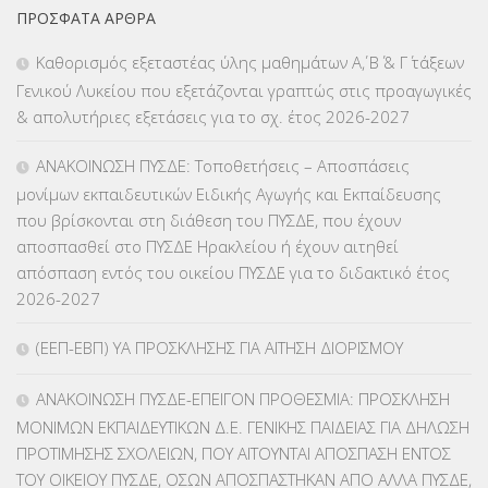
ΠΡΌΣΦΑΤΑ ΆΡΘΡΑ
ΕΠΑΛ
(366)
Καθορισμός εξεταστέας ύλης μαθημάτων Α΄, Β΄ & Γ΄ τάξεων
Γενικού Λυκείου που εξετάζονται γραπτώς στις προαγωγικές
ΕΠΙΜΟΡΦΩΣΗ Τ.Π.Ε.
(10)
& απολυτήριες εξετάσεις για το σχ. έτος 2026-2027
ΕΥΡΩΠΑΪΚΑ ΠΡΟΓΡΑΜΜΑΤΑ
(230)
ΑΝΑΚΟΙΝΩΣΗ ΠΥΣΔΕ: Τοποθετήσεις – Αποσπάσεις
μονίμων εκπαιδευτικών Ειδικής Αγωγής και Εκπαίδευσης
ΚΕΣΥ
(60)
που βρίσκονται στη διάθεση του ΠΥΣΔΕ, που έχουν
αποσπασθεί στο ΠΥΣΔΕ Ηρακλείου ή έχουν αιτηθεί
ΚΕΣΥΠ
(109)
απόσπαση εντός του οικείου ΠΥΣΔΕ για το διδακτικό έτος
2026-2027
ΚΠγ – ΚΡΑΤΙΚΟ ΠΙΣΤΟΠΟΙΗΤΙΚΟ ΓΛΩΣΣΟΜΑΘΕΙΑΣ
(135)
(ΕΕΠ-ΕΒΠ) ΥΑ ΠΡΟΣΚΛΗΣΗΣ ΓΙΑ ΑΙΤΗΣΗ ΔΙΟΡΙΣΜΟΥ
ΚΠπ- ΚΡΑΤΙΚΟ ΠΙΣΤΟΠΟΙΗΤΙΚΟ ΠΛΗΡΟΦΟΡΙΚΗΣ
(12)
ΑΝΑΚΟΙΝΩΣΗ ΠΥΣΔΕ-ΕΠΕΙΓΟΝ ΠΡΟΘΕΣΜΙΑ: ΠΡΟΣΚΛΗΣΗ
ΛΟΙΠΑ
(309)
ΜΟΝΙΜΩΝ ΕΚΠΑΙΔΕΥΤΙΚΩΝ Δ.Ε. ΓΕΝΙΚΗΣ ΠΑΙΔΕΙΑΣ ΓΙΑ ΔΗΛΩΣΗ
ΠΡΟΤΙΜΗΣΗΣ ΣΧΟΛΕΙΩΝ, ΠΟΥ ΑΙΤΟΥΝΤΑΙ ΑΠΟΣΠΑΣΗ ΕΝΤΟΣ
ΜΑΘΗΤΕΙΑ
(275)
ΤΟΥ ΟΙΚΕΙΟΥ ΠΥΣΔΕ, ΟΣΩΝ ΑΠΟΣΠΑΣΤΗΚΑΝ ΑΠΟ ΑΛΛΑ ΠΥΣΔΕ,