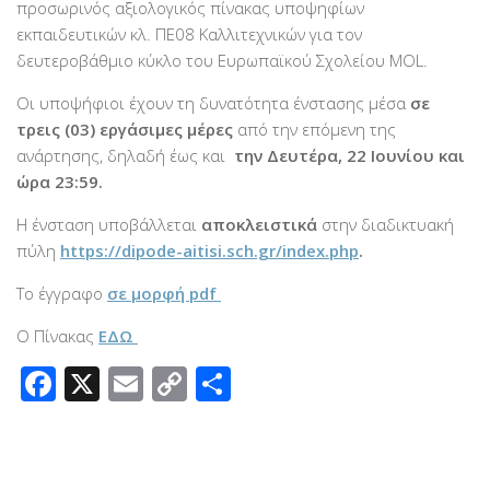
προσωρινός αξιολογικός πίνακας υποψηφίων
εκπαιδευτικών κλ. ΠΕ08 Καλλιτεχνικών για τον
δευτεροβάθμιο κύκλο του Ευρωπαϊκού Σχολείου MOL.
Οι υποψήφιοι έχουν τη δυνατότητα ένστασης μέσα
σε
τρεις (03) εργάσιμες μέρες
από την επόμενη της
ανάρτησης, δηλαδή έως και
την Δευτέρα, 22 Ιουνίου
και
ώρα 23:59.
Η ένσταση υποβάλλεται
αποκλειστικά
στην διαδικτυακή
πύλη
https://dipode-aitisi.sch.gr/index.php
.
Το έγγραφο
σε μορφή pdf
O Πίνακας
ΕΔΩ
Facebook
X
Email
Copy
Μοιραστείτε
Link