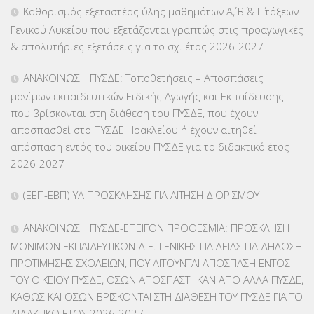
ΕΠΑΛ
(366)
Καθορισμός εξεταστέας ύλης μαθημάτων Α΄, Β΄ & Γ΄ τάξεων
Γενικού Λυκείου που εξετάζονται γραπτώς στις προαγωγικές
ΕΠΙΜΟΡΦΩΣΗ Τ.Π.Ε.
(10)
& απολυτήριες εξετάσεις για το σχ. έτος 2026-2027
ΕΥΡΩΠΑΪΚΑ ΠΡΟΓΡΑΜΜΑΤΑ
(230)
ΑΝΑΚΟΙΝΩΣΗ ΠΥΣΔΕ: Τοποθετήσεις – Αποσπάσεις
μονίμων εκπαιδευτικών Ειδικής Αγωγής και Εκπαίδευσης
ΚΕΣΥ
(60)
που βρίσκονται στη διάθεση του ΠΥΣΔΕ, που έχουν
αποσπασθεί στο ΠΥΣΔΕ Ηρακλείου ή έχουν αιτηθεί
ΚΕΣΥΠ
(109)
απόσπαση εντός του οικείου ΠΥΣΔΕ για το διδακτικό έτος
2026-2027
ΚΠγ – ΚΡΑΤΙΚΟ ΠΙΣΤΟΠΟΙΗΤΙΚΟ ΓΛΩΣΣΟΜΑΘΕΙΑΣ
(135)
(ΕΕΠ-ΕΒΠ) ΥΑ ΠΡΟΣΚΛΗΣΗΣ ΓΙΑ ΑΙΤΗΣΗ ΔΙΟΡΙΣΜΟΥ
ΚΠπ- ΚΡΑΤΙΚΟ ΠΙΣΤΟΠΟΙΗΤΙΚΟ ΠΛΗΡΟΦΟΡΙΚΗΣ
(12)
ΑΝΑΚΟΙΝΩΣΗ ΠΥΣΔΕ-ΕΠΕΙΓΟΝ ΠΡΟΘΕΣΜΙΑ: ΠΡΟΣΚΛΗΣΗ
ΛΟΙΠΑ
(309)
ΜΟΝΙΜΩΝ ΕΚΠΑΙΔΕΥΤΙΚΩΝ Δ.Ε. ΓΕΝΙΚΗΣ ΠΑΙΔΕΙΑΣ ΓΙΑ ΔΗΛΩΣΗ
ΠΡΟΤΙΜΗΣΗΣ ΣΧΟΛΕΙΩΝ, ΠΟΥ ΑΙΤΟΥΝΤΑΙ ΑΠΟΣΠΑΣΗ ΕΝΤΟΣ
ΜΑΘΗΤΕΙΑ
(275)
ΤΟΥ ΟΙΚΕΙΟΥ ΠΥΣΔΕ, ΟΣΩΝ ΑΠΟΣΠΑΣΤΗΚΑΝ ΑΠΟ ΑΛΛΑ ΠΥΣΔΕ,
ΚΑΘΩΣ ΚΑΙ ΟΣΩΝ ΒΡΙΣΚΟΝΤΑΙ ΣΤΗ ΔΙΑΘΕΣΗ ΤΟΥ ΠΥΣΔΕ ΓΙΑ ΤΟ
ΜΕΤΑΘΕΣΕΙΣ-ΤΟΠΟΘΕΤΗΣΕΙΣ ΒΕΛΤΙΩΣΕΙΣ
(319)
ΔΙΔΑΚΤΙΚΟ ΕΤΟΣ 2026-2027