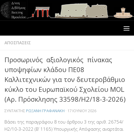
ΑΠΟΣΠΑΣΕΙΣ
Προσωρινός αξιολογικός πίνακας
υποψηφίων κλάδου ΠΕ08
Καλλιτεχνικών για τον δευτεροβάθμιο
κύκλο του Ευρωπαϊκού Σχολείου MOL
(Αρ. Πρόσκλησης 33598/Η2/18-3-2026)
ΣΥΝΤΆΚΤΗΣ
ΡΩΞΆΝΗ ΓΡΑΦΑΝΆΚΗ
·
17 ΙΟΥΝΊΟΥ 2026
Βάσει της παραγράφου 8 του άρθρου 3 της αριθ. 26754/
Η2/10-3-2022 (Β’ 1165) Υπουργικής Απόφασης αναρτάται