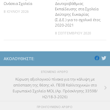
Ωνάσεια Σχολεία
Δευτεροβάθμιας
ΕΚΠΑΙΔΕΥΤΙΚΑ ΘΕΜΑΤΑ
(2.824)
Εκπαίδευσης στα Σχολεία
8 ΙΟΥΛΊΟΥ 2026
Δεύτερης Ευκαιρίας
ΕΠΑΛ
(366)
(Σ.Δ.Ε.) για το σχολικό έτος
2020-2021
ΕΠΙΜΟΡΦΩΣΗ Τ.Π.Ε.
(10)
8 ΣΕΠΤΕΜΒΡΊΟΥ 2020
ΕΥΡΩΠΑΪΚΑ ΠΡΟΓΡΑΜΜΑΤΑ
(230)
ΚΕΣΥ
(60)
ΑΚΟΛΟΥΘΉΣΤΕ:
ΚΕΣΥΠ
(109)
ΕΠΌΜΕΝΟ ΆΡΘΡΟ
ΚΠγ – ΚΡΑΤΙΚΟ ΠΙΣΤΟΠΟΙΗΤΙΚΟ ΓΛΩΣΣΟΜΑΘΕΙΑΣ
(135)
Κύρωση αξιολογικού πίνακα για την κάλυψη με
ΚΠπ- ΚΡΑΤΙΚΟ ΠΙΣΤΟΠΟΙΗΤΙΚΟ ΠΛΗΡΟΦΟΡΙΚΗΣ
(12)
απόσπαση της θέσης κλ. ΠΕ08 Καλλιτεχνικών στο
Ευρωπαϊκό Σχολείο MOL (Αρ. Πρόσκλησης 33598/
ΛΟΙΠΑ
(309)
Η2/18-3-2026)
ΠΡΟΗΓΟΎΜΕΝΟ ΆΡΘΡΟ
ΜΑΘΗΤΕΙΑ
(275)