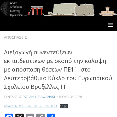
ΑΠΟΣΠΑΣΕΙΣ
Διεξαγωγή συνεντεύξεων
εκπαιδευτικών με σκοπό την κάλυψη
με απόσπαση θέσεων ΠΕ11 στο
Κατηγορίες
Δευτεροβάθμιο Κύκλο του Ευρωπαϊκού
ΑΔΕΙΕΣ
(75)
Σχολείου Βρυξέλλες ΙΙΙ
ΑΔΕΙΕΣ ΔΙΔΑΣΚΑΛΙΑΣ – ΙΔΙΩΤΙΚΗ ΕΚΠΑΙΔΕΥΣΗ –
ΣΥΝΤΆΚΤΗΣ
ΡΩΞΆΝΗ ΓΡΑΦΑΝΆΚΗ
·
8 ΙΟΥΛΊΟΥ 2026
ΦΡΟΝΤΙΣΤΗΡΙΑ – ΚΕΝΤΡΑ ΞΕΝΩΝ ΓΛΩΣΣΩΝ
(5)
ΑΝΑΚΟΙΝΩΣΗ_ΣΥΝΕΝΤΕΥΞΕΩΝΠΕ11
Λήψη
ΑΝΑΚΟΙΝΩΣΕΙΣ ΠΥΣΔΕ
(431)