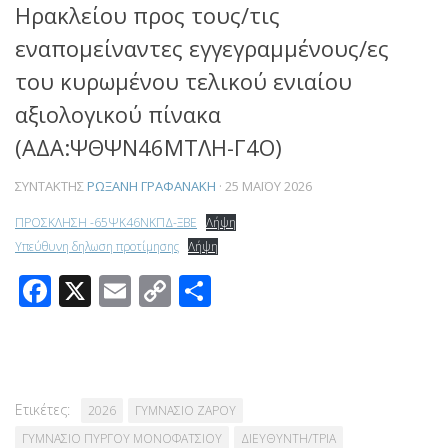
Ηρακλείου προς τους/τις
εναπομείναντες εγγεγραμμένους/ες
του κυρωμένου τελικού ενιαίου
αξιολογικού πίνακα
(ΑΔΑ:ΨΘΨΝ46ΜΤΛΗ-Γ4Ο)
ΣΥΝΤΆΚΤΗΣ
ΡΩΞΆΝΗ ΓΡΑΦΑΝΆΚΗ
·
25 ΜΑΪ́ΟΥ 2026
ΠΡΟΣΚΛΗΣΗ -65ΨΚ46ΝΚΠΔ-ΞΒΕ
Λήψη
Υπεύθυνη δηλωση προτίμησης
Λήψη
Facebook
X
Email
Copy
Μοιραστείτε
Link
Ετικέτες:
2026
ΓΥΜΝΑΣΙΟ ΖΑΡΟΥ
ΓΥΜΝΑΣΙΟ ΠΥΡΓΟΥ ΜΟΝΟΦΑΤΣΙΟΥ
ΔΙΕΥΘΥΝΤΗ/ΤΡΙΑ