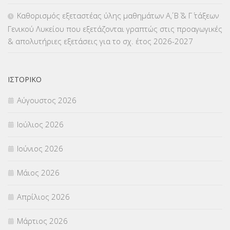
ΜΕΤΑΤΑΞΕΙΣ
(87)
Καθορισμός εξεταστέας ύλης μαθημάτων Α΄, Β΄ & Γ΄ τάξεων
Γενικού Λυκείου που εξετάζονται γραπτώς στις προαγωγικές
ΜΕΤΑΦΟΡΑ ΜΑΘΗΤΩΝ
(3)
& απολυτήριες εξετάσεις για το σχ. έτος 2026-2027
ΝΟΜΟΘΕΣΙΑ
(66)
ΟΙΚΟΝΟΜΙΚΑ ΘΕΜΑΤΑ
(73)
ΙΣΤΟΡΙΚΌ
Αύγουστος 2026
Π.Ε.Κ. ΗΡΑΚΛΕΙΟΥ
(12)
Ιούλιος 2026
ΠΑΝΕΛΛΑΔΙΚΕΣ ΕΞΕΤΑΣΕΙΣ
(839)
Ιούνιος 2026
ΠΡΟΚΗΡΥΞΕΙΣ
(18)
Μάιος 2026
ΣΕΜΙΝΑΡΙΑ – ΗΜΕΡΙΔΕΣ
(495)
Απρίλιος 2026
ΣΕΠ
(50)
Μάρτιος 2026
ΣΤΕΛΕΧΗ
(360)