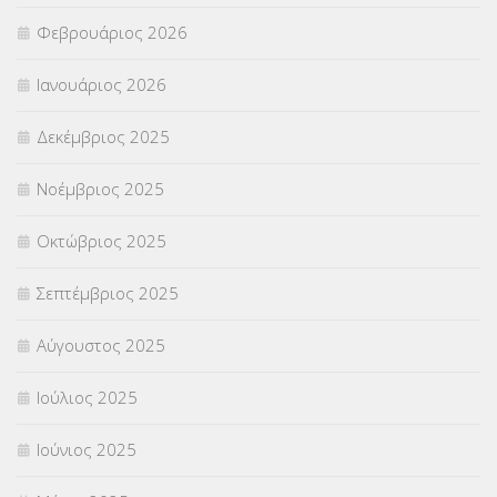
Φεβρουάριος 2026
ΣΥΜΒΟΥΛΕΥΤΙΚΟΣ ΣΤΑΘΜΟΣ ΝΕΩΝ
(18)
Ιανουάριος 2026
ΣΥΝΤΑΞΕΙΣ
(12)
Δεκέμβριος 2025
ΣΧΟΛΙΚΟΙ ΣΥΜΒΟΥΛΟΙ
(754)
Νοέμβριος 2025
ΥΠΕΡΑΡΙΘΜΟΙ
(1)
Οκτώβριος 2025
ΥΠΟΤΡΟΦΙΕΣ
(28)
Σεπτέμβριος 2025
ΦΥΣΙΚΗ ΑΓΩΓΗ
(692)
Αύγουστος 2025
Χωρίς κατηγορία
(55)
Ιούλιος 2025
Ιούνιος 2025