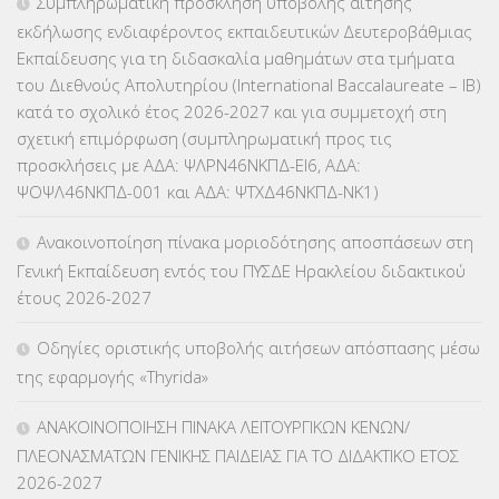
Συμπληρωματική πρόσκληση υποβολής αίτησης
εκδήλωσης ενδιαφέροντος εκπαιδευτικών Δευτεροβάθμιας
ΕΠΙΜΟΡΦΩΣΗ Τ.Π.Ε.
(10)
Εκπαίδευσης για τη διδασκαλία μαθημάτων στα τμήματα
του Διεθνούς Απολυτηρίου (International Baccalaureate – IB)
ΕΥΡΩΠΑΪΚΑ ΠΡΟΓΡΑΜΜΑΤΑ
(230)
κατά το σχολικό έτος 2026-2027 και για συμμετοχή στη
σχετική επιμόρφωση (συμπληρωματική προς τις
ΚΕΣΥ
(60)
προσκλήσεις με ΑΔΑ: ΨΛΡΝ46ΝΚΠΔ-ΕΙ6, ΑΔΑ:
ΨΟΨΛ46ΝΚΠΔ-001 και ΑΔΑ: ΨΤΧΔ46ΝΚΠΔ-ΝΚ1)
ΚΕΣΥΠ
(109)
Ανακοινοποίηση πίνακα μοριοδότησης αποσπάσεων στη
ΚΠγ – ΚΡΑΤΙΚΟ ΠΙΣΤΟΠΟΙΗΤΙΚΟ ΓΛΩΣΣΟΜΑΘΕΙΑΣ
(135)
Γενική Εκπαίδευση εντός του ΠΥΣΔΕ Ηρακλείου διδακτικού
έτους 2026-2027
ΚΠπ- ΚΡΑΤΙΚΟ ΠΙΣΤΟΠΟΙΗΤΙΚΟ ΠΛΗΡΟΦΟΡΙΚΗΣ
(12)
Οδηγίες οριστικής υποβολής αιτήσεων απόσπασης μέσω
ΛΟΙΠΑ
(309)
της εφαρμογής «Thyrida»
ΜΑΘΗΤΕΙΑ
(275)
ΑΝΑΚΟΙΝΟΠΟΙΗΣΗ ΠΙΝΑΚΑ ΛΕΙΤΟΥΡΓΙΚΩΝ ΚΕΝΩΝ/
ΠΛΕΟΝΑΣΜΑΤΩΝ ΓΕΝΙΚΗΣ ΠΑΙΔΕΙΑΣ ΓΙΑ ΤΟ ΔΙΔΑΚΤΙΚΟ ΕΤΟΣ
ΜΕΤΑΘΕΣΕΙΣ-ΤΟΠΟΘΕΤΗΣΕΙΣ ΒΕΛΤΙΩΣΕΙΣ
(319)
2026-2027