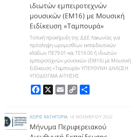
ιδιωτών εμπειροτεχνών
μουσικών (ΕΜ16) με Μουσική
Ειδίκευση «Ταμπουρά»
Τοπική προκήρυξη της ΔΔΕ Λακωνίας για
πρόσληψη ωρομισθίων εκπαιδευτικών
κλάδων ΠΕ79.01 και ΤΕ16.00 ή ιδιωτών
εμπειροτεχνών μουσικών (ΕΜ16) με Μουσική
Ειδίκευση «Ταμπουρά» ΥΠΕΥΘΥΝΗ ΔΗΛΩΣΗ
ΥΠΟΔΕΙΓΜΑ ΑΙΤΗΣΗΣ
Facebook
X
Email
Copy
Μοιραστεί
Link
ΧΩΡΊΣ ΚΑΤΗΓΟΡΊΑ
16 ΝΟΕΜΒΡΊΟΥ 2022
Μήνυμα Περιφερειακού
Διευθυντή Εκπαίδευσης