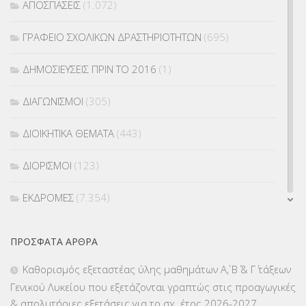
ΑΠΟΣΠΑΣΕΙΣ
(1.072)
ΓΡΑΦΕΙΟ ΣΧΟΛΙΚΩΝ ΔΡΑΣΤΗΡΙΟΤΗΤΩΝ
(695)
ΔΗΜΟΣΙΕΥΣΕΙΣ ΠΡΙΝ ΤΟ 2016
(1)
ΔΙΑΓΩΝΙΣΜΟΙ
(305)
ΔΙΟΙΚΗΤΙΚΑ ΘΕΜΑΤΑ
(443)
ΔΙΟΡΙΣΜΟΙ
(123)
ΕΚΔΡΟΜΕΣ
(7.354)
ΕΚΠΑΙΔΕΥΤΙΚΑ ΘΕΜΑΤΑ
(2.823)
ΠΡΌΣΦΑΤΑ ΆΡΘΡΑ
ΕΠΑΛ
(366)
Καθορισμός εξεταστέας ύλης μαθημάτων Α΄, Β΄ & Γ΄ τάξεων
Γενικού Λυκείου που εξετάζονται γραπτώς στις προαγωγικές
ΕΠΙΜΟΡΦΩΣΗ Τ.Π.Ε.
(10)
& απολυτήριες εξετάσεις για το σχ. έτος 2026-2027