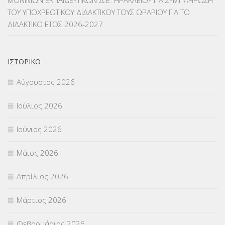
ΜΟΝΙΜΩΝ ΕΚΠΑΙΔΕΥΤΙΚΩΝ Δ.Ε. ΗΡΑΚΛΕΙΟΥ ΓΙΑ ΣΥΜΠΛΗΡΩΣΗ
ΜΕΤΑΦΟΡΑ ΜΑΘΗΤΩΝ
(3)
ΤΟΥ ΥΠΟΧΡΕΩΤΙΚΟΥ ΔΙΔΑΚΤΙΚΟΥ ΤΟΥΣ ΩΡΑΡΙΟΥ ΓΙΑ ΤΟ
ΔΙΔΑΚΤΙΚΟ ΕΤΟΣ 2026-2027
ΝΟΜΟΘΕΣΙΑ
(66)
ΟΙΚΟΝΟΜΙΚΑ ΘΕΜΑΤΑ
(73)
ΙΣΤΟΡΙΚΌ
Π.Ε.Κ. ΗΡΑΚΛΕΙΟΥ
(12)
Αύγουστος 2026
ΠΑΝΕΛΛΑΔΙΚΕΣ ΕΞΕΤΑΣΕΙΣ
(839)
Ιούλιος 2026
ΠΡΟΚΗΡΥΞΕΙΣ
(18)
Ιούνιος 2026
ΣΕΜΙΝΑΡΙΑ – ΗΜΕΡΙΔΕΣ
(495)
Μάιος 2026
ΣΕΠ
(50)
Απρίλιος 2026
ΣΤΕΛΕΧΗ
(360)
Μάρτιος 2026
ΣΥΜΒΟΥΛΕΥΤΙΚΟΣ ΣΤΑΘΜΟΣ ΝΕΩΝ
(18)
Φεβρουάριος 2026