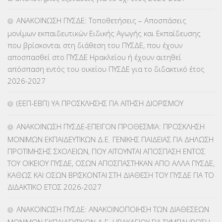
ΕΥΡΩΠΑΪΚΑ ΠΡΟΓΡΑΜΜΑΤΑ
(230)
ΑΝΑΚΟΙΝΩΣΗ ΠΥΣΔΕ: Τοποθετήσεις – Αποσπάσεις
μονίμων εκπαιδευτικών Ειδικής Αγωγής και Εκπαίδευσης
ΚΕΣΥ
(60)
που βρίσκονται στη διάθεση του ΠΥΣΔΕ, που έχουν
αποσπασθεί στο ΠΥΣΔΕ Ηρακλείου ή έχουν αιτηθεί
ΚΕΣΥΠ
(109)
απόσπαση εντός του οικείου ΠΥΣΔΕ για το διδακτικό έτος
2026-2027
ΚΠγ – ΚΡΑΤΙΚΟ ΠΙΣΤΟΠΟΙΗΤΙΚΟ ΓΛΩΣΣΟΜΑΘΕΙΑΣ
(135)
(ΕΕΠ-ΕΒΠ) ΥΑ ΠΡΟΣΚΛΗΣΗΣ ΓΙΑ ΑΙΤΗΣΗ ΔΙΟΡΙΣΜΟΥ
ΚΠπ- ΚΡΑΤΙΚΟ ΠΙΣΤΟΠΟΙΗΤΙΚΟ ΠΛΗΡΟΦΟΡΙΚΗΣ
(12)
ΑΝΑΚΟΙΝΩΣΗ ΠΥΣΔΕ-ΕΠΕΙΓΟΝ ΠΡΟΘΕΣΜΙΑ: ΠΡΟΣΚΛΗΣΗ
ΛΟΙΠΑ
(309)
ΜΟΝΙΜΩΝ ΕΚΠΑΙΔΕΥΤΙΚΩΝ Δ.Ε. ΓΕΝΙΚΗΣ ΠΑΙΔΕΙΑΣ ΓΙΑ ΔΗΛΩΣΗ
ΠΡΟΤΙΜΗΣΗΣ ΣΧΟΛΕΙΩΝ, ΠΟΥ ΑΙΤΟΥΝΤΑΙ ΑΠΟΣΠΑΣΗ ΕΝΤΟΣ
ΜΑΘΗΤΕΙΑ
(275)
ΤΟΥ ΟΙΚΕΙΟΥ ΠΥΣΔΕ, ΟΣΩΝ ΑΠΟΣΠΑΣΤΗΚΑΝ ΑΠΟ ΑΛΛΑ ΠΥΣΔΕ,
ΚΑΘΩΣ ΚΑΙ ΟΣΩΝ ΒΡΙΣΚΟΝΤΑΙ ΣΤΗ ΔΙΑΘΕΣΗ ΤΟΥ ΠΥΣΔΕ ΓΙΑ ΤΟ
ΜΕΤΑΘΕΣΕΙΣ-ΤΟΠΟΘΕΤΗΣΕΙΣ ΒΕΛΤΙΩΣΕΙΣ
(319)
ΔΙΔΑΚΤΙΚΟ ΕΤΟΣ 2026-2027
ΜΕΤΑΤΑΞΕΙΣ
(87)
ΑΝΑΚΟΙΝΩΣΗ ΠΥΣΔΕ: ΑΝΑΚΟΙΝΟΠΟΙΗΣΗ ΤΩΝ ΔΙΑΘΕΣΕΩΝ