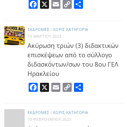
Facebook
X
Email
Copy
Μοιραστεί
Link
ΕΚΔΡΟΜΕΣ
/
ΧΩΡΊΣ ΚΑΤΗΓΟΡΊΑ
10 ΜΑΡΤΊΟΥ 2023
Ακύρωση τριών (3) διδακτικών
επισκέψεων από το σύλλογο
διδασκόντων/σων του 8ου ΓΕΛ
Ηρακλείου
Facebook
X
Email
Copy
Μοιραστεί
Link
ΕΚΔΡΟΜΕΣ
/
ΧΩΡΊΣ ΚΑΤΗΓΟΡΊΑ
10 ΦΕΒΡΟΥΑΡΊΟΥ 2023