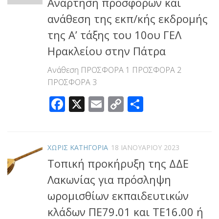
Ανάρτηση προσφορών και
ανάθεση της εκπ/κής εκδρομής
της A’ τάξης του 10ου ΓΕΛ
Ηρακλείου στην Πάτρα
Ανάθεση ΠΡΟΣΦΟΡΑ 1 ΠΡΟΣΦΟΡΑ 2
ΠΡΟΣΦΟΡΑ 3
Facebook
X
Email
Copy
Μοιραστεί
Link
ΧΩΡΊΣ ΚΑΤΗΓΟΡΊΑ
18 ΙΑΝΟΥΑΡΊΟΥ 2023
Τοπική προκήρυξη της ΔΔΕ
Λακωνίας για πρόσληψη
ωρομισθίων εκπαιδευτικών
κλάδων ΠΕ79.01 και ΤΕ16.00 ή