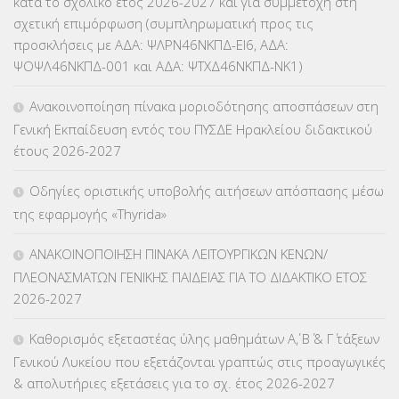
κατά το σχολικό έτος 2026-2027 και για συμμετοχή στη
σχετική επιμόρφωση (συμπληρωματική προς τις
ΚΕΣΥ
(60)
προσκλήσεις με ΑΔΑ: ΨΛΡΝ46ΝΚΠΔ-ΕΙ6, ΑΔΑ:
ΨΟΨΛ46ΝΚΠΔ-001 και ΑΔΑ: ΨΤΧΔ46ΝΚΠΔ-ΝΚ1)
ΚΕΣΥΠ
(109)
Ανακοινοποίηση πίνακα μοριοδότησης αποσπάσεων στη
ΚΠγ – ΚΡΑΤΙΚΟ ΠΙΣΤΟΠΟΙΗΤΙΚΟ ΓΛΩΣΣΟΜΑΘΕΙΑΣ
(135)
Γενική Εκπαίδευση εντός του ΠΥΣΔΕ Ηρακλείου διδακτικού
έτους 2026-2027
ΚΠπ- ΚΡΑΤΙΚΟ ΠΙΣΤΟΠΟΙΗΤΙΚΟ ΠΛΗΡΟΦΟΡΙΚΗΣ
(12)
Οδηγίες οριστικής υποβολής αιτήσεων απόσπασης μέσω
ΛΟΙΠΑ
(309)
της εφαρμογής «Thyrida»
ΜΑΘΗΤΕΙΑ
(275)
ΑΝΑΚΟΙΝΟΠΟΙΗΣΗ ΠΙΝΑΚΑ ΛΕΙΤΟΥΡΓΙΚΩΝ ΚΕΝΩΝ/
ΠΛΕΟΝΑΣΜΑΤΩΝ ΓΕΝΙΚΗΣ ΠΑΙΔΕΙΑΣ ΓΙΑ ΤΟ ΔΙΔΑΚΤΙΚΟ ΕΤΟΣ
ΜΕΤΑΘΕΣΕΙΣ-ΤΟΠΟΘΕΤΗΣΕΙΣ ΒΕΛΤΙΩΣΕΙΣ
(319)
2026-2027
ΜΕΤΑΤΑΞΕΙΣ
(87)
Καθορισμός εξεταστέας ύλης μαθημάτων Α΄, Β΄ & Γ΄ τάξεων
Γενικού Λυκείου που εξετάζονται γραπτώς στις προαγωγικές
ΜΕΤΑΦΟΡΑ ΜΑΘΗΤΩΝ
(3)
& απολυτήριες εξετάσεις για το σχ. έτος 2026-2027