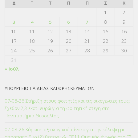
Δ
Τ
Τ
Π
Π
Σ
Κ
1
2
3
4
5
6
7
8
9
10
11
12
13
14
15
16
17
18
19
20
21
22
23
24
25
26
27
28
29
30
31
« Ιούλ
ΥΠΟΥΡΓΕΙΟ ΠΑΙΔΕΙΑΣ ΚΑΙ ΘΡΗΣΚΕΥΜΑΤΩΝ
07-08-26 Στήριξη στους φοιτητές και τις οικογένειές τους:
Σχεδόν 2,3 εκατ. ευρώ για τη φοιτητική στέγη στο
Πανεπιστήμιο Θεσσαλίας
07-08-26 Κύρωση αξιολογικού πίνακα για την κάλυψη με
απόσπαση δύο (2) θέσεων κλ. ΠΕ11 Φυσικής Αγωγής στο ΕΣ