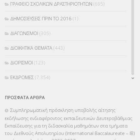
ΓΡΑΦΕΙΟ ΣΧΟΛΙΚΩΝ ΔΡΑΣΤΗΡΙΟΤΗΤΩΝ
(695)
ΔΗΜΟΣΙΕΥΣΕΙΣ ΠΡΙΝ ΤΟ 2016
(1)
ΔΙΑΓΩΝΙΣΜΟΙ
(305)
ΔΙΟΙΚΗΤΙΚΑ ΘΕΜΑΤΑ
(443)
ΔΙΟΡΙΣΜΟΙ
(123)
ΕΚΔΡΟΜΕΣ
(7.354)
ΕΚΠΑΙΔΕΥΤΙΚΑ ΘΕΜΑΤΑ
(2.824)
ΠΡΌΣΦΑΤΑ ΆΡΘΡΑ
ΕΠΑΛ
(366)
Συμπληρωματική πρόσκληση υποβολής αίτησης
εκδήλωσης ενδιαφέροντος εκπαιδευτικών Δευτεροβάθμιας
ΕΠΙΜΟΡΦΩΣΗ Τ.Π.Ε.
(10)
Εκπαίδευσης για τη διδασκαλία μαθημάτων στα τμήματα
του Διεθνούς Απολυτηρίου (International Baccalaureate – IB)
ΕΥΡΩΠΑΪΚΑ ΠΡΟΓΡΑΜΜΑΤΑ
(230)