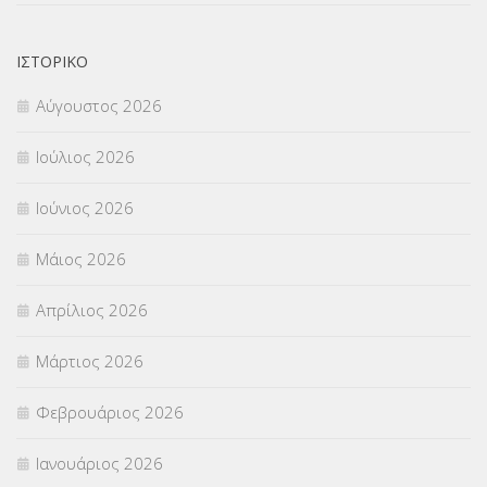
ΝΟΜΟΘΕΣΙΑ
(66)
ΟΙΚΟΝΟΜΙΚΑ ΘΕΜΑΤΑ
(73)
ΙΣΤΟΡΙΚΌ
Αύγουστος 2026
Π.Ε.Κ. ΗΡΑΚΛΕΙΟΥ
(12)
Ιούλιος 2026
ΠΑΝΕΛΛΑΔΙΚΕΣ ΕΞΕΤΑΣΕΙΣ
(839)
Ιούνιος 2026
ΠΡΟΚΗΡΥΞΕΙΣ
(18)
Μάιος 2026
ΣΕΜΙΝΑΡΙΑ – ΗΜΕΡΙΔΕΣ
(495)
Απρίλιος 2026
ΣΕΠ
(50)
Μάρτιος 2026
ΣΤΕΛΕΧΗ
(360)
Φεβρουάριος 2026
ΣΥΜΒΟΥΛΕΥΤΙΚΟΣ ΣΤΑΘΜΟΣ ΝΕΩΝ
(18)
Ιανουάριος 2026
ΣΥΝΤΑΞΕΙΣ
(12)