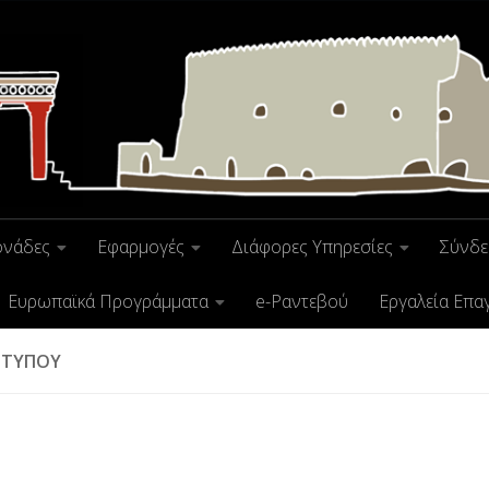
ονάδες
Εφαρμογές
Διάφορες Υπηρεσίες
Σύνδε
Ευρωπαϊκά Προγράμματα
e-Ραντεβού
Εργαλεία Επα
 ΤΎΠΟΥ