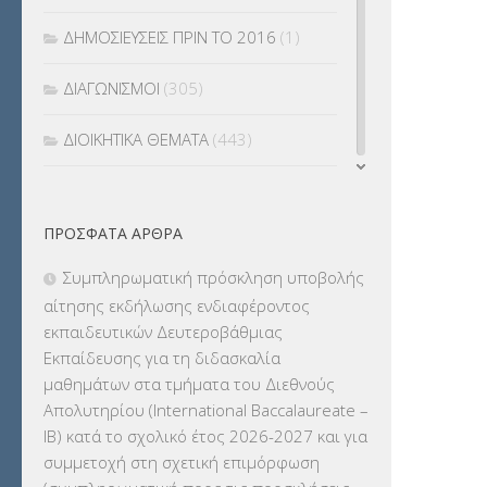
ΔΗΜΟΣΙΕΥΣΕΙΣ ΠΡΙΝ ΤΟ 2016
(1)
ΔΙΑΓΩΝΙΣΜΟΙ
(305)
ΔΙΟΙΚΗΤΙΚΑ ΘΕΜΑΤΑ
(443)
ΔΙΟΡΙΣΜΟΙ
(123)
ΠΡΌΣΦΑΤΑ ΆΡΘΡΑ
ΕΚΔΡΟΜΕΣ
(7.354)
Συμπληρωματική πρόσκληση υποβολής
ΕΚΠΑΙΔΕΥΤΙΚΑ ΘΕΜΑΤΑ
(2.824)
αίτησης εκδήλωσης ενδιαφέροντος
εκπαιδευτικών Δευτεροβάθμιας
ΕΠΑΛ
(366)
Εκπαίδευσης για τη διδασκαλία
μαθημάτων στα τμήματα του Διεθνούς
ΕΠΙΜΟΡΦΩΣΗ Τ.Π.Ε.
(10)
Απολυτηρίου (International Baccalaureate –
IB) κατά το σχολικό έτος 2026-2027 και για
ΕΥΡΩΠΑΪΚΑ ΠΡΟΓΡΑΜΜΑΤΑ
(230)
συμμετοχή στη σχετική επιμόρφωση