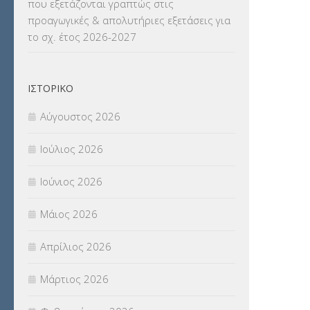
που εξετάζονται γραπτώς στις
ΜΕΤΑΦΟΡΑ ΜΑΘΗΤΩΝ
(3)
προαγωγικές & απολυτήριες εξετάσεις για
το σχ. έτος 2026-2027
ΝΟΜΟΘΕΣΙΑ
(66)
ΟΙΚΟΝΟΜΙΚΑ ΘΕΜΑΤΑ
(73)
ΙΣΤΟΡΙΚΌ
Π.Ε.Κ. ΗΡΑΚΛΕΙΟΥ
(12)
Αύγουστος 2026
ΠΑΝΕΛΛΑΔΙΚΕΣ ΕΞΕΤΑΣΕΙΣ
(839)
Ιούλιος 2026
ΠΡΟΚΗΡΥΞΕΙΣ
(18)
Ιούνιος 2026
ΣΕΜΙΝΑΡΙΑ – ΗΜΕΡΙΔΕΣ
(495)
Μάιος 2026
ΣΕΠ
(50)
Απρίλιος 2026
ΣΤΕΛΕΧΗ
(360)
Μάρτιος 2026
ΣΥΜΒΟΥΛΕΥΤΙΚΟΣ ΣΤΑΘΜΟΣ ΝΕΩΝ