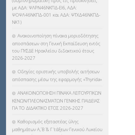
(συμπληρωματική προς τις προσκλήσεις
ΚΕΣΥ
(60)
με ΑΔΑ: ΨΛΡΝ46ΝΚΠΔ-ΕΙ6, ΑΔΑ:
ΨΟΨΛ46ΝΚΠΔ-001 και ΑΔΑ: ΨΤΧΔ46ΝΚΠΔ-
ΚΕΣΥΠ
(109)
ΝΚ1)
ΚΠγ – ΚΡΑΤΙΚΟ ΠΙΣΤΟΠΟΙΗΤΙΚΟ
Ανακοινοποίηση πίνακα μοριοδότησης
ΓΛΩΣΣΟΜΑΘΕΙΑΣ
(135)
αποσπάσεων στη Γενική Εκπαίδευση εντός
του ΠΥΣΔΕ Ηρακλείου διδακτικού έτους
ΚΠπ- ΚΡΑΤΙΚΟ ΠΙΣΤΟΠΟΙΗΤΙΚΟ
2026-2027
ΠΛΗΡΟΦΟΡΙΚΗΣ
(12)
Οδηγίες οριστικής υποβολής αιτήσεων
ΛΟΙΠΑ
(309)
απόσπασης μέσω της εφαρμογής «Thyrida»
ΜΑΘΗΤΕΙΑ
(275)
ΑΝΑΚΟΙΝΟΠΟΙΗΣΗ ΠΙΝΑΚΑ ΛΕΙΤΟΥΡΓΙΚΩΝ
ΚΕΝΩΝ/ΠΛΕΟΝΑΣΜΑΤΩΝ ΓΕΝΙΚΗΣ ΠΑΙΔΕΙΑΣ
ΜΕΤΑΘΕΣΕΙΣ-ΤΟΠΟΘΕΤΗΣΕΙΣ
ΓΙΑ ΤΟ ΔΙΔΑΚΤΙΚΟ ΕΤΟΣ 2026-2027
ΒΕΛΤΙΩΣΕΙΣ
(319)
Καθορισμός εξεταστέας ύλης
ΜΕΤΑΤΑΞΕΙΣ
(87)
μαθημάτων Α΄, Β΄ & Γ΄ τάξεων Γενικού Λυκείου