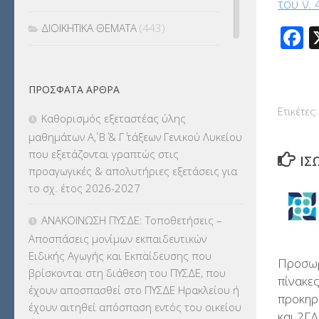
του ν. 
ΔΙΟΙΚΗΤΙΚΑ ΘΕΜΑΤΑ
(443)
F
ΔΙΟΡΙΣΜΟΙ
(123)
ΠΡΌΣΦΑΤΑ ΆΡΘΡΑ
ΕΚΔΡΟΜΕΣ
(7.354)
Ετικέτες:
Καθορισμός εξεταστέας ύλης
ΕΚΠΑΙΔΕΥΤΙΚΑ ΘΕΜΑΤΑ
(2.823)
μαθημάτων Α΄, Β΄ & Γ΄ τάξεων Γενικού Λυκείου
που εξετάζονται γραπτώς στις
ΊΣ
ΕΠΑΛ
(366)
προαγωγικές & απολυτήριες εξετάσεις για
το σχ. έτος 2026-2027
ΕΠΙΜΟΡΦΩΣΗ Τ.Π.Ε.
(10)
ΑΝΑΚΟΙΝΩΣΗ ΠΥΣΔΕ: Τοποθετήσεις –
ΕΥΡΩΠΑΪΚΑ ΠΡΟΓΡΑΜΜΑΤΑ
(230)
Αποσπάσεις μονίμων εκπαιδευτικών
Ειδικής Αγωγής και Εκπαίδευσης που
Προσωρ
ΚΕΣΥ
(60)
βρίσκονται στη διάθεση του ΠΥΣΔΕ, που
πίνακε
έχουν αποσπασθεί στο ΠΥΣΔΕ Ηρακλείου ή
ΚΕΣΥΠ
(109)
προκηρ
έχουν αιτηθεί απόσπαση εντός του οικείου
και 2Γ