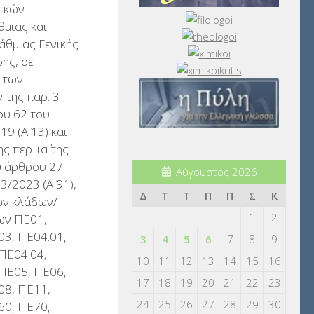
τικών
μιας και
άθμιας Γενικής
ης, σε
 των
 της παρ. 3
ου 62 του
9 (Α΄ 13) και
ς περ. ια΄ της
υ άρθρου 27
Αύγουστος 2026
3/2023 (Α΄ 91),
Δ
Τ
Τ
Π
Π
Σ
Κ
ν κλάδων/
1
2
ων ΠΕ01,
03, ΠΕ04.01,
3
4
5
6
7
8
9
ΠΕ04.04,
10
11
12
13
14
15
16
 ΠΕ05, ΠΕ06,
17
18
19
20
21
22
23
08, ΠΕ11,
24
25
26
27
28
29
30
60, ΠΕ70,