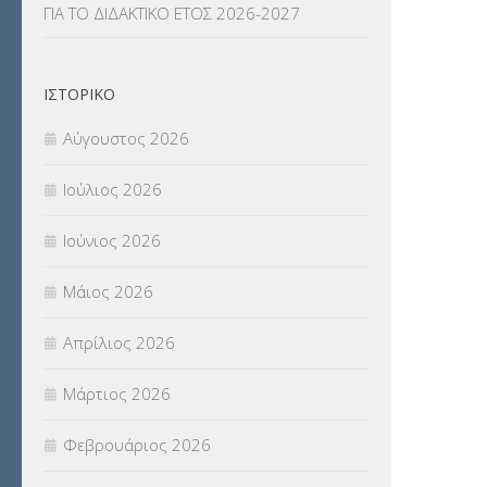
ΓΙΑ ΤΟ ΔΙΔΑΚΤΙΚΟ ΕΤΟΣ 2026-2027
ΟΙΚΟΝΟΜΙΚΑ ΘΕΜΑΤΑ
(73)
Π.Ε.Κ. ΗΡΑΚΛΕΙΟΥ
(12)
ΙΣΤΟΡΙΚΌ
ΠΑΝΕΛΛΑΔΙΚΕΣ ΕΞΕΤΑΣΕΙΣ
(839)
Αύγουστος 2026
ΠΡΟΚΗΡΥΞΕΙΣ
(18)
Ιούλιος 2026
ΣΕΜΙΝΑΡΙΑ – ΗΜΕΡΙΔΕΣ
(495)
Ιούνιος 2026
ΣΕΠ
(50)
Μάιος 2026
ΣΤΕΛΕΧΗ
(360)
Απρίλιος 2026
ΣΥΜΒΟΥΛΕΥΤΙΚΟΣ ΣΤΑΘΜΟΣ ΝΕΩΝ
Μάρτιος 2026
(18)
Φεβρουάριος 2026
ΣΥΝΤΑΞΕΙΣ
(12)