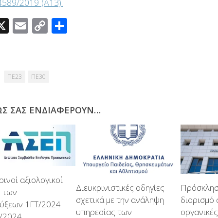
4589/2019 (Α΄13).
acebook
X
Email
Copy
Μοιραστείτε
Link
ΠΕ23
ΠΕ30
ΩΣ ΣΑΣ ΕΝΔΙΑΦΈΡΟΥΝ…
ινοί αξιολογικοί
Διευκρινιστικές οδηγίες
Πρόσκληση
ς των
σχετικά με την ανάληψη
διορισμό 
ύξεων 1ΓΤ/2024
υπηρεσίας των
οργανικές
Δ/2024