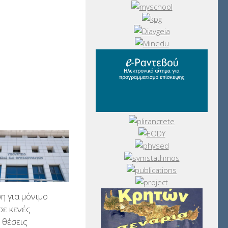
 για μόνιμο
σε κενές
 θέσεις