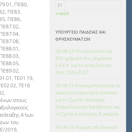
79.01, ΠΕ80,
31
82, ΠΕ83,
« Ιούλ
85, ΠΕ86,
ΠΕ87.02,
ΥΠΟΥΡΓΕΙΟ ΠΑΙΔΕΙΑΣ ΚΑΙ
ΠΕ87.04,
ΘΡΗΣΚΕΥΜΑΤΩΝ
ΠΕ87.08,
ΠΕ88.01,
06-08-26 95 ειδικότητες και
ΠΕ88.03,
860 τμήματα στις Δημόσιες
ΠΕ88.05,
Σ.Α.Ε.Κ. για το εκπαιδευτικό
ΠΕ89.02,
έτος 2026-2027
1.01, ΤΕ01.19,
ΤΕ02.02, ΤΕ16
06-08-26 Επικαιροποιούνται τα
02,
ανώτατα ετήσια όρια δαπανών
μένων στους
για τις Σχολές Ανώτερης
Επαγγελματικής Κατάρτισης και
αξιολογικούς
τα Σχολεία Δεύτερης Ευκαιρίας
ατάταξης Α΄ των
εων του
06-08-26 Κύρωση αξιολογικού
ΓΕ/2019,