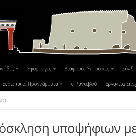
ονάδες
Εφαρμογές
Διάφορες Υπηρεσίες
Σύνδε
Ευρωπαϊκά Προγράμματα
e-Ραντεβού
Εργαλεία Επα
ΜΟΙ
όσκληση υποψήφιων μ