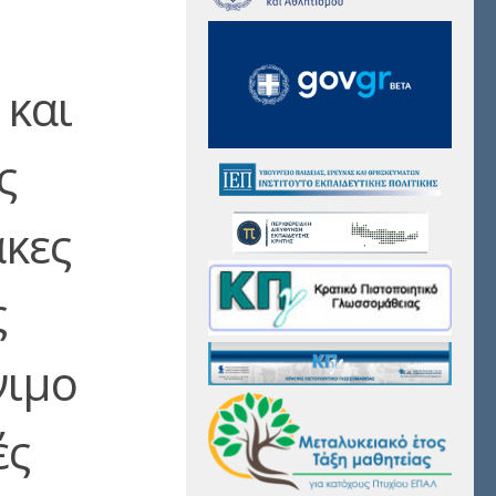
και
ς
ακες
ς
νιμο
ές