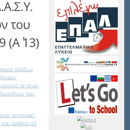
.Α.Σ.Υ.
ν του
 (Α΄ 13)
πικού κλάδων
πίνακες
ορισμό σε κενές
ν διατάξεων του
ενές οργανικές
ων του άρθρου 62