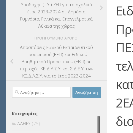
Υποδοχής (Τ.Υ.) ΖΕΠ για το σχολικό
Ει
έτος 2023-2024 σε Δημόσια
Γυμνάσια, Γενικά και Επαγγελματικά
Πρ
Λύκεια της χώρας
ΠΡΟΗΓΟΎΜΕΝΟ ΆΡΘΡΟ
ΠΕ
Αποσπάσεις Ειδικού Εκπαιδευτικού
Προσωπικού (ΕΕΠ) και Ειδικού
τε
Βοηθητικού Προσωπικού (ΕΒΠ) σε
περιοχές, ΚΕ.Δ.Α.Σ.Υ. και Σ.Δ.Ε.Υ. των
ΚΕ.Δ.Α.Σ.Υ. για το έτος 2023-2024
κα
Αναζήτηση
2Ε
για:
Κατηγορίες
δι
ΑΔΕΙΕΣ
(75)