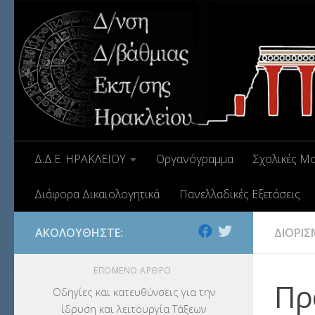
Δ.Δ.Ε. ΗΡΑΚΛΕΙΟΥ
Οργανόγραμμα
Σχολικές Μ
Διάφορα Δικαιολογητικά
Πανελλαδικές Εξετάσεις
ΑΚΟΛΟΥΘΉΣΤΕ:
ΔΙΟΡΙΣ
ΕΠΌΜΕΝΟ ΆΡΘΡΟ
Πρ
Οδηγίες και κατευθύνσεις για την
ίδρυση και λειτουργία Τάξεων