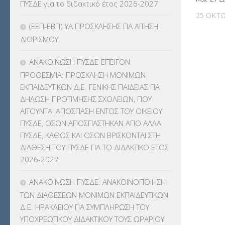
ΠΥΣΔΕ για το διδακτικό έτος 2026-2027
ΚΠγ – ΚΡΑΤΙΚΟ ΠΙΣΤΟΠΟΙΗΤΙΚΟ
25 ΟΚΤΩ
ΓΛΩΣΣΟΜΑΘΕΙΑΣ
(135)
(ΕΕΠ-ΕΒΠ) ΥΑ ΠΡΟΣΚΛΗΣΗΣ ΓΙΑ ΑΙΤΗΣΗ
ΔΙΟΡΙΣΜΟΥ
ΚΠπ- ΚΡΑΤΙΚΟ ΠΙΣΤΟΠΟΙΗΤΙΚΟ
ΠΛΗΡΟΦΟΡΙΚΗΣ
(12)
ΑΝΑΚΟΙΝΩΣΗ ΠΥΣΔΕ-ΕΠΕΙΓΟΝ
ΠΡΟΘΕΣΜΙΑ: ΠΡΟΣΚΛΗΣΗ ΜΟΝΙΜΩΝ
ΛΟΙΠΑ
(309)
ΕΚΠΑΙΔΕΥΤΙΚΩΝ Δ.Ε. ΓΕΝΙΚΗΣ ΠΑΙΔΕΙΑΣ ΓΙΑ
ΔΗΛΩΣΗ ΠΡΟΤΙΜΗΣΗΣ ΣΧΟΛΕΙΩΝ, ΠΟΥ
ΜΑΘΗΤΕΙΑ
(275)
ΑΙΤΟΥΝΤΑΙ ΑΠΟΣΠΑΣΗ ΕΝΤΟΣ ΤΟΥ ΟΙΚΕΙΟΥ
ΠΥΣΔΕ, ΟΣΩΝ ΑΠΟΣΠΑΣΤΗΚΑΝ ΑΠΟ ΑΛΛΑ
ΜΕΤΑΘΕΣΕΙΣ-ΤΟΠΟΘΕΤΗΣΕΙΣ
ΠΥΣΔΕ, ΚΑΘΩΣ ΚΑΙ ΟΣΩΝ ΒΡΙΣΚΟΝΤΑΙ ΣΤΗ
ΒΕΛΤΙΩΣΕΙΣ
(319)
ΔΙΑΘΕΣΗ ΤΟΥ ΠΥΣΔΕ ΓΙΑ ΤΟ ΔΙΔΑΚΤΙΚΟ ΕΤΟΣ
2026-2027
ΜΕΤΑΤΑΞΕΙΣ
(87)
ΑΝΑΚΟΙΝΩΣΗ ΠΥΣΔΕ: ΑΝΑΚΟΙΝΟΠΟΙΗΣΗ
ΜΕΤΑΦΟΡΑ ΜΑΘΗΤΩΝ
(3)
ΤΩΝ ΔΙΑΘΕΣΕΩΝ ΜΟΝΙΜΩΝ ΕΚΠΑΙΔΕΥΤΙΚΩΝ
Δ.Ε. ΗΡΑΚΛΕΙΟΥ ΓΙΑ ΣΥΜΠΛΗΡΩΣΗ ΤΟΥ
ΝΟΜΟΘΕΣΙΑ
(66)
ΥΠΟΧΡΕΩΤΙΚΟΥ ΔΙΔΑΚΤΙΚΟΥ ΤΟΥΣ ΩΡΑΡΙΟΥ