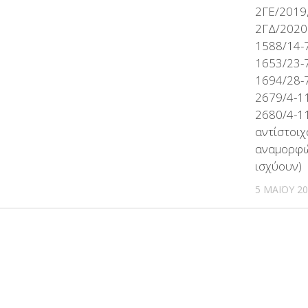
2ΓΕ/2019,
2ΓΔ/2020 
1588/14-7
1653/23-7
1694/28-7
2679/4-11
2680/4-1
αντίστοιχ
αναμορφώ
ισχύουν)
5 ΜΑΪ́ΟΥ 2