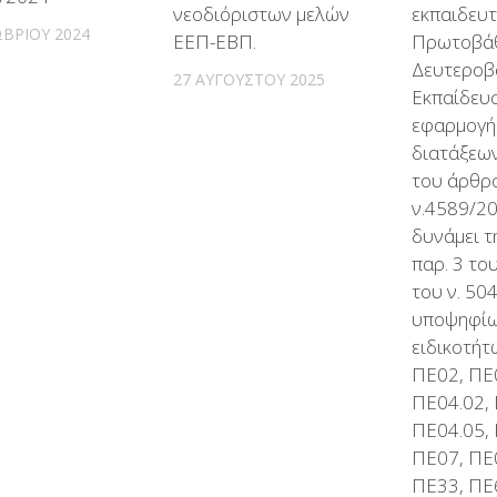
νεοδιόριστων μελών
εκπαιδευ
ΒΡΊΟΥ 2024
ΕΕΠ-ΕΒΠ.
Πρωτοβάθ
Δευτεροβ
27 ΑΥΓΟΎΣΤΟΥ 2025
Εκπαίδευσ
εφαρμογή
διατάξεων
του άρθρ
ν.4589/201
δυνάμει τη
παρ. 3 το
του ν. 504
υποψηφίω
ειδικοτήτ
ΠΕ02, ΠΕ
ΠΕ04.02, 
ΠΕ04.05,
ΠΕ07, ΠΕ
ΠΕ33, ΠΕ