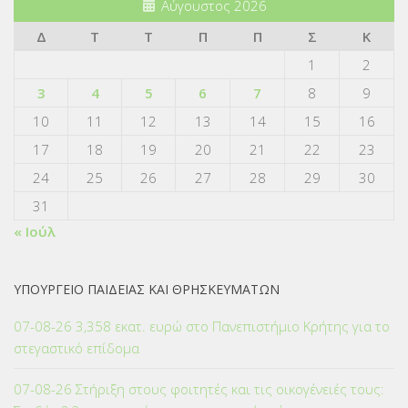
Αύγουστος 2026
Δ
Τ
Τ
Π
Π
Σ
Κ
1
2
3
4
5
6
7
8
9
10
11
12
13
14
15
16
17
18
19
20
21
22
23
24
25
26
27
28
29
30
31
« Ιούλ
ΥΠΟΥΡΓΕΙΟ ΠΑΙΔΕΙΑΣ ΚΑΙ ΘΡΗΣΚΕΥΜΑΤΩΝ
07-08-26 3,358 εκατ. ευρώ στο Πανεπιστήμιο Κρήτης για το
στεγαστικό επίδομα
07-08-26 Στήριξη στους φοιτητές και τις οικογένειές τους: