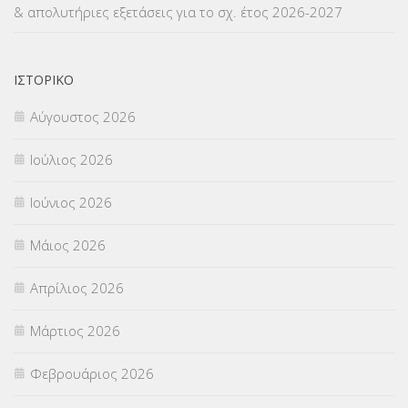
& απολυτήριες εξετάσεις για το σχ. έτος 2026-2027
ΝΟΜΟΘΕΣΙΑ
(66)
ΟΙΚΟΝΟΜΙΚΑ ΘΕΜΑΤΑ
(73)
ΙΣΤΟΡΙΚΌ
Αύγουστος 2026
Π.Ε.Κ. ΗΡΑΚΛΕΙΟΥ
(12)
Ιούλιος 2026
ΠΑΝΕΛΛΑΔΙΚΕΣ ΕΞΕΤΑΣΕΙΣ
(839)
Ιούνιος 2026
ΠΡΟΚΗΡΥΞΕΙΣ
(18)
Μάιος 2026
ΣΕΜΙΝΑΡΙΑ – ΗΜΕΡΙΔΕΣ
(495)
Απρίλιος 2026
ΣΕΠ
(50)
Μάρτιος 2026
ΣΤΕΛΕΧΗ
(360)
Φεβρουάριος 2026
ΣΥΜΒΟΥΛΕΥΤΙΚΟΣ ΣΤΑΘΜΟΣ ΝΕΩΝ
(18)