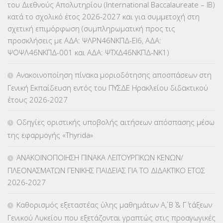
του Διεθνούς Απολυτηρίου (International Baccalaureate – IB)
ΕΥΡΩΠΑΪΚΑ ΠΡΟΓΡΑΜΜΑΤΑ
(230)
κατά το σχολικό έτος 2026-2027 και για συμμετοχή στη
σχετική επιμόρφωση (συμπληρωματική προς τις
ΚΕΣΥ
(60)
προσκλήσεις με ΑΔΑ: ΨΛΡΝ46ΝΚΠΔ-ΕΙ6, ΑΔΑ:
ΨΟΨΛ46ΝΚΠΔ-001 και ΑΔΑ: ΨΤΧΔ46ΝΚΠΔ-ΝΚ1)
ΚΕΣΥΠ
(109)
Ανακοινοποίηση πίνακα μοριοδότησης αποσπάσεων στη
ΚΠγ – ΚΡΑΤΙΚΟ ΠΙΣΤΟΠΟΙΗΤΙΚΟ ΓΛΩΣΣΟΜΑΘΕΙΑΣ
(135)
Γενική Εκπαίδευση εντός του ΠΥΣΔΕ Ηρακλείου διδακτικού
έτους 2026-2027
ΚΠπ- ΚΡΑΤΙΚΟ ΠΙΣΤΟΠΟΙΗΤΙΚΟ ΠΛΗΡΟΦΟΡΙΚΗΣ
(12)
Οδηγίες οριστικής υποβολής αιτήσεων απόσπασης μέσω
ΛΟΙΠΑ
(309)
της εφαρμογής «Thyrida»
ΜΑΘΗΤΕΙΑ
(275)
ΑΝΑΚΟΙΝΟΠΟΙΗΣΗ ΠΙΝΑΚΑ ΛΕΙΤΟΥΡΓΙΚΩΝ ΚΕΝΩΝ/
ΠΛΕΟΝΑΣΜΑΤΩΝ ΓΕΝΙΚΗΣ ΠΑΙΔΕΙΑΣ ΓΙΑ ΤΟ ΔΙΔΑΚΤΙΚΟ ΕΤΟΣ
ΜΕΤΑΘΕΣΕΙΣ-ΤΟΠΟΘΕΤΗΣΕΙΣ ΒΕΛΤΙΩΣΕΙΣ
(319)
2026-2027
ΜΕΤΑΤΑΞΕΙΣ
(87)
Καθορισμός εξεταστέας ύλης μαθημάτων Α΄, Β΄ & Γ΄ τάξεων
Γενικού Λυκείου που εξετάζονται γραπτώς στις προαγωγικές
ΜΕΤΑΦΟΡΑ ΜΑΘΗΤΩΝ
(3)