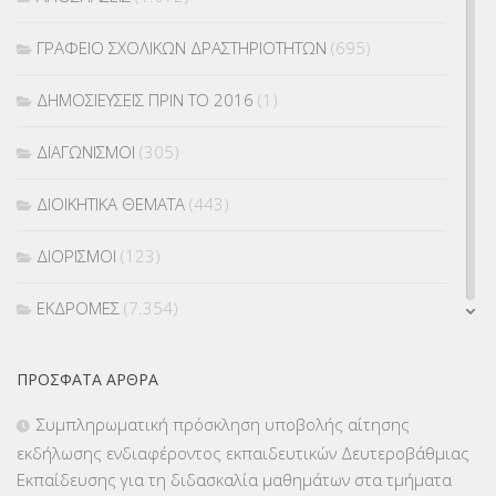
ΓΡΑΦΕΙΟ ΣΧΟΛΙΚΩΝ ΔΡΑΣΤΗΡΙΟΤΗΤΩΝ
(695)
ΔΗΜΟΣΙΕΥΣΕΙΣ ΠΡΙΝ ΤΟ 2016
(1)
ΔΙΑΓΩΝΙΣΜΟΙ
(305)
ΔΙΟΙΚΗΤΙΚΑ ΘΕΜΑΤΑ
(443)
ΔΙΟΡΙΣΜΟΙ
(123)
ΕΚΔΡΟΜΕΣ
(7.354)
ΕΚΠΑΙΔΕΥΤΙΚΑ ΘΕΜΑΤΑ
(2.824)
ΠΡΌΣΦΑΤΑ ΆΡΘΡΑ
ΕΠΑΛ
(366)
Συμπληρωματική πρόσκληση υποβολής αίτησης
εκδήλωσης ενδιαφέροντος εκπαιδευτικών Δευτεροβάθμιας
ΕΠΙΜΟΡΦΩΣΗ Τ.Π.Ε.
(10)
Εκπαίδευσης για τη διδασκαλία μαθημάτων στα τμήματα