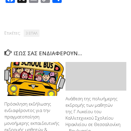
Link
Ετικέτες:
3 ΕΠΑΛ
ΊΣΩΣ ΣΑΣ ΕΝΔΙΑΦΈΡΟΥΝ…
Ανάθεση της πολυήμερης
Πρόσκληση εκδήλωσης
εκδρομής των μαθητών
ενδιαφέροντος για την
της Γ Λυκείου του
πραγματοποίηση
Καλλιτεχνικού Σχολείου
μονοήμερης εκπαιδευτικής
Ηρακλείου σε Θεσσαλονίκη
εκδρομής μαθητών &
– Βουλγαρία