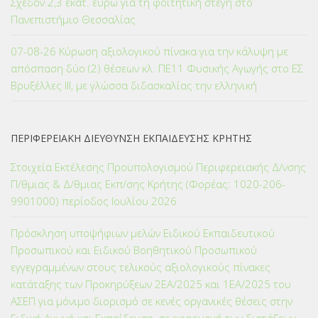
Σχεδόν 2,3 εκατ. ευρώ για τη φοιτητική στέγη στο
Πανεπιστήμιο Θεσσαλίας
07-08-26 Κύρωση αξιολογικού πίνακα για την κάλυψη με
απόσπαση δύο (2) θέσεων κλ. ΠΕ11 Φυσικής Αγωγής στο ΕΣ
Βρυξέλλες ΙΙΙ, με γλώσσα διδασκαλίας την ελληνική
ΠΕΡΙΦΕΡΕΙΑΚΗ ΔΙΕΥΘΥΝΣΗ ΕΚΠΑΙΔΕΥΣΗΣ ΚΡΗΤΗΣ
Στοιχεία Εκτέλεσης Προϋπολογισμού Περιφερειακής Δ/νσης
Π/θμιας & Δ/θμιας Εκπ/σης Κρήτης (Φορέας: 1020-206-
9901000) περίοδος Ιουλίου 2026
Πρόσκληση υποψήφιων μελών Ειδικού Εκπαιδευτικού
Προσωπικού και Ειδικού Βοηθητικού Προσωπικού
εγγεγραμμένων στους τελικούς αξιολογικούς πίνακες
κατάταξης των Προκηρύξεων 2ΕΑ/2025 και 1ΕΑ/2025 του
ΑΣΕΠ για μόνιμο διορισμό σε κενές οργανικές θέσεις στην