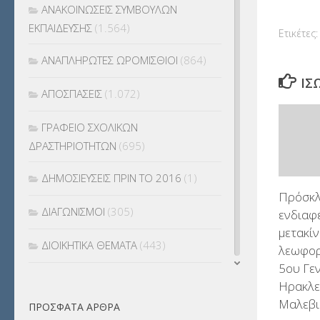
ΑΝΑΚΟΙΝΩΣΕΙΣ ΣΥΜΒΟΥΛΩΝ
ΕΚΠΑΙΔΕΥΣΗΣ
(1.564)
Ετικέτες:
ΑΝΑΠΛΗΡΩΤΕΣ ΩΡΟΜΙΣΘΙΟΙ
(864)
ΊΣ
ΑΠΟΣΠΑΣΕΙΣ
(1.072)
ΓΡΑΦΕΙΟ ΣΧΟΛΙΚΩΝ
ΔΡΑΣΤΗΡΙΟΤΗΤΩΝ
(695)
ΔΗΜΟΣΙΕΥΣΕΙΣ ΠΡΙΝ ΤΟ 2016
(1)
Πρόσκλ
ΔΙΑΓΩΝΙΣΜΟΙ
(305)
ενδιαφ
μετακίν
ΔΙΟΙΚΗΤΙΚΑ ΘΕΜΑΤΑ
(443)
λεωφορ
5ου Γε
ΔΙΟΡΙΣΜΟΙ
(123)
Ηρακλε
Μαλεβι
ΠΡΌΣΦΑΤΑ ΆΡΘΡΑ
ΕΚΔΡΟΜΕΣ
(7.354)