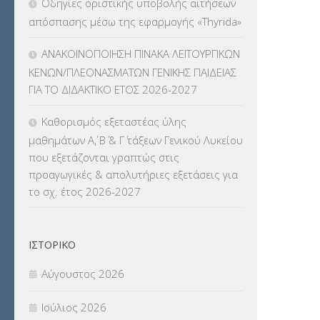
Οδηγίες οριστικής υποβολής αιτήσεων
ΛΟΙΠΑ
(309)
απόσπασης μέσω της εφαρμογής «Thyrida»
ΜΑΘΗΤΕΙΑ
(275)
ΑΝΑΚΟΙΝΟΠΟΙΗΣΗ ΠΙΝΑΚΑ ΛΕΙΤΟΥΡΓΙΚΩΝ
ΚΕΝΩΝ/ΠΛΕΟΝΑΣΜΑΤΩΝ ΓΕΝΙΚΗΣ ΠΑΙΔΕΙΑΣ
ΜΕΤΑΘΕΣΕΙΣ-ΤΟΠΟΘΕΤΗΣΕΙΣ
ΓΙΑ ΤΟ ΔΙΔΑΚΤΙΚΟ ΕΤΟΣ 2026-2027
ΒΕΛΤΙΩΣΕΙΣ
(319)
Καθορισμός εξεταστέας ύλης
ΜΕΤΑΤΑΞΕΙΣ
(87)
μαθημάτων Α΄, Β΄ & Γ΄ τάξεων Γενικού Λυκείου
που εξετάζονται γραπτώς στις
ΜΕΤΑΦΟΡΑ ΜΑΘΗΤΩΝ
(3)
προαγωγικές & απολυτήριες εξετάσεις για
το σχ. έτος 2026-2027
ΝΟΜΟΘΕΣΙΑ
(66)
ΟΙΚΟΝΟΜΙΚΑ ΘΕΜΑΤΑ
(73)
ΙΣΤΟΡΙΚΌ
Π.Ε.Κ. ΗΡΑΚΛΕΙΟΥ
(12)
Αύγουστος 2026
ΠΑΝΕΛΛΑΔΙΚΕΣ ΕΞΕΤΑΣΕΙΣ
(839)
Ιούλιος 2026