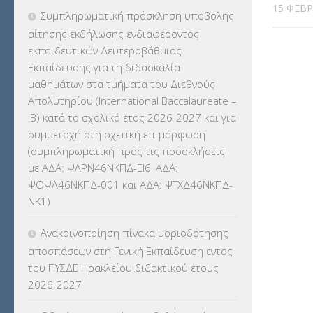
15 ΦΕΒΡ
Συμπληρωματική πρόσκληση υποβολής
ΕΚΠΑΙΔΕΥΤΙΚΑ ΘΕΜΑΤΑ
(2.824)
αίτησης εκδήλωσης ενδιαφέροντος
εκπαιδευτικών Δευτεροβάθμιας
ΕΠΑΛ
(366)
Εκπαίδευσης για τη διδασκαλία
μαθημάτων στα τμήματα του Διεθνούς
ΕΠΙΜΟΡΦΩΣΗ Τ.Π.Ε.
(10)
Απολυτηρίου (International Baccalaureate –
IB) κατά το σχολικό έτος 2026-2027 και για
ΕΥΡΩΠΑΪΚΑ ΠΡΟΓΡΑΜΜΑΤΑ
(230)
συμμετοχή στη σχετική επιμόρφωση
(συμπληρωματική προς τις προσκλήσεις
ΚΕΣΥ
(60)
με ΑΔΑ: ΨΛΡΝ46ΝΚΠΔ-ΕΙ6, ΑΔΑ:
ΨΟΨΛ46ΝΚΠΔ-001 και ΑΔΑ: ΨΤΧΔ46ΝΚΠΔ-
ΚΕΣΥΠ
(109)
ΝΚ1)
ΚΠγ – ΚΡΑΤΙΚΟ ΠΙΣΤΟΠΟΙΗΤΙΚΟ
Ανακοινοποίηση πίνακα μοριοδότησης
ΓΛΩΣΣΟΜΑΘΕΙΑΣ
(135)
αποσπάσεων στη Γενική Εκπαίδευση εντός
του ΠΥΣΔΕ Ηρακλείου διδακτικού έτους
ΚΠπ- ΚΡΑΤΙΚΟ ΠΙΣΤΟΠΟΙΗΤΙΚΟ
2026-2027
ΠΛΗΡΟΦΟΡΙΚΗΣ
(12)