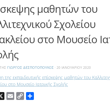
ίσκεψης μαθητών του
λλιτεχνικού Σχολείου
ακλείου στο Μουσείο Ια
ολής
ΤΗΣ
ΓΙΏΡΓΟΣ ΔΕΣΠΟΤΌΠΟΥΛΟΣ
·
20 ΙΑΝΟΥΑΡΊΟΥ 2020
η της εκπαιδευτικής επίσκεψης μαθητών του Καλλιτεχ
ίου στο Μουσείο Ιατρικής Σχολής
acebook
X
Email
Copy
Μοιραστείτε
Link