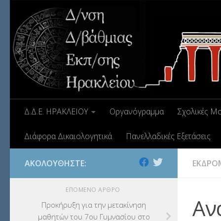
Δ.Δ.Ε. ΗΡΑΚΛΕΙΟΥ
Οργανόγραμμα
Σχολικές Μ
Διάφορα Δικαιολογητικά
Πανελλαδικές Εξετάσεις
ΑΚΟΛΟΥΘΉΣΤΕ:
ΕΚΔΡΟ
ΕΠΌΜΕΝΟ ΆΡΘΡΟ
Αν
Προκήρυξη για την μετακίνηση
μαθητών του 7ου Γυμνασίου στο