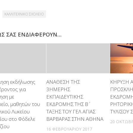
ΚΑΛΛΙΤΕΧΝΙΚΟ ΣΧΟΛΕΙΟ
ΩΣ ΣΑΣ ΕΝΔΙΑΦΈΡΟΥΝ…
ηση εκδήλωσης
ΑΝΑΘΕΣΗ ΤΗΣ
ΚΗΡΥΞΗ 
έροντος για
3ΗΜΕΡΗΣ
ΠΡΟΣΚΛΗΣ
ηση με
ΕΚΠΑΙΔΕΥΤΙΚΗΣ
ΕΚΔΡΟΜΗ
είο, μαθητών του
ΕΚΔΡΟΜΗΣ ΤΗΣ Β΄
ΡΗΤΟΡΙΚ
νικού Λυκείου
ΤΑΞΗΣ ΤΟΥ ΓΕΛ ΑΓΙΑΣ
ΤΥΛΙΣΟΥ
ίου στο Φόδελε
ΒΑΡΒΑΡΑΣ ΣΤΗΝ ΑΘΗΝΑ
20 ΟΚΤΩΒΡ
ζίου
16 ΦΕΒΡΟΥΑΡΊΟΥ 2017