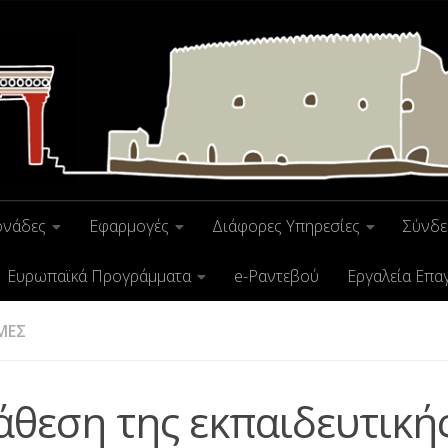
ονάδες
Εφαρμογές
Διάφορες Υπηρεσίες
Σύνδε
Ευρωπαϊκά Προγράμματα
e-Ραντεβού
Εργαλεία Επα
ΜΕΣ
άθεση της εκπαιδευτική