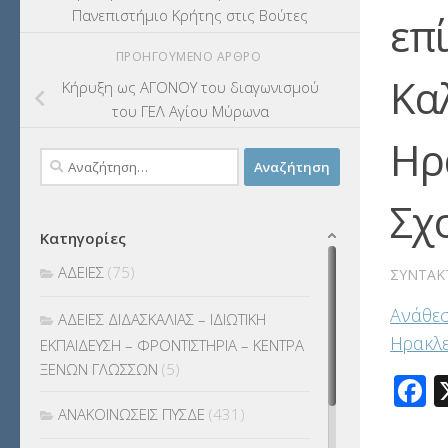
Πανεπιστήμιο Κρήτης στις Βούτες
επ
ΠΡΟΗΓΟΎΜΕΝΟ ΆΡΘΡΟ
Κα
Κήρυξη ως ΑΓΟΝΟΥ του διαγωνισμού
του ΓΕΛ Αγίου Μύρωνα
Ηρ
Αναζήτηση
για:
Σχ
Κατηγορίες
ΑΔΕΙΕΣ
(75)
ΣΥΝΤΆΚ
Ανάθεσ
ΑΔΕΙΕΣ ΔΙΔΑΣΚΑΛΙΑΣ – ΙΔΙΩΤΙΚΗ
Ηρακλε
ΕΚΠΑΙΔΕΥΣΗ – ΦΡΟΝΤΙΣΤΗΡΙΑ – ΚΕΝΤΡΑ
ΞΕΝΩΝ ΓΛΩΣΣΩΝ
(5)
F
ΑΝΑΚΟΙΝΩΣΕΙΣ ΠΥΣΔΕ
(431)