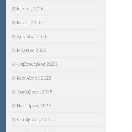
ΠΡΟΚΗΡΥΞΕΙΣ
(18)
Ιούνιος 2026
ΣΕΜΙΝΑΡΙΑ – ΗΜΕΡΙΔΕΣ
(495)
Μάιος 2026
ΣΕΠ
(50)
Απρίλιος 2026
ΣΤΕΛΕΧΗ
(360)
Μάρτιος 2026
ΣΥΜΒΟΥΛΕΥΤΙΚΟΣ ΣΤΑΘΜΟΣ ΝΕΩΝ
Φεβρουάριος 2026
(18)
Ιανουάριος 2026
ΣΥΝΤΑΞΕΙΣ
(12)
Δεκέμβριος 2025
ΣΧΟΛΙΚΟΙ ΣΥΜΒΟΥΛΟΙ
(754)
Νοέμβριος 2025
ΥΠΕΡΑΡΙΘΜΟΙ
(1)
Οκτώβριος 2025
ΥΠΟΤΡΟΦΙΕΣ
(28)