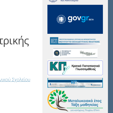
τρικής
νικού Σχολείου