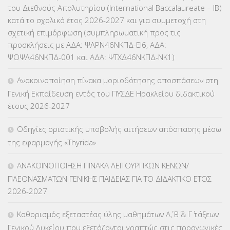
του Διεθνούς Απολυτηρίου (International Baccalaureate – IB)
ΕΥΡΩΠΑΪΚΑ ΠΡΟΓΡΑΜΜΑΤΑ
(230)
κατά το σχολικό έτος 2026-2027 και για συμμετοχή στη
σχετική επιμόρφωση (συμπληρωματική προς τις
ΚΕΣΥ
(60)
προσκλήσεις με ΑΔΑ: ΨΛΡΝ46ΝΚΠΔ-ΕΙ6, ΑΔΑ:
ΨΟΨΛ46ΝΚΠΔ-001 και ΑΔΑ: ΨΤΧΔ46ΝΚΠΔ-ΝΚ1)
ΚΕΣΥΠ
(109)
Ανακοινοποίηση πίνακα μοριοδότησης αποσπάσεων στη
ΚΠγ – ΚΡΑΤΙΚΟ ΠΙΣΤΟΠΟΙΗΤΙΚΟ ΓΛΩΣΣΟΜΑΘΕΙΑΣ
(135)
Γενική Εκπαίδευση εντός του ΠΥΣΔΕ Ηρακλείου διδακτικού
έτους 2026-2027
ΚΠπ- ΚΡΑΤΙΚΟ ΠΙΣΤΟΠΟΙΗΤΙΚΟ ΠΛΗΡΟΦΟΡΙΚΗΣ
(12)
Οδηγίες οριστικής υποβολής αιτήσεων απόσπασης μέσω
ΛΟΙΠΑ
(309)
της εφαρμογής «Thyrida»
ΜΑΘΗΤΕΙΑ
(275)
ΑΝΑΚΟΙΝΟΠΟΙΗΣΗ ΠΙΝΑΚΑ ΛΕΙΤΟΥΡΓΙΚΩΝ ΚΕΝΩΝ/
ΠΛΕΟΝΑΣΜΑΤΩΝ ΓΕΝΙΚΗΣ ΠΑΙΔΕΙΑΣ ΓΙΑ ΤΟ ΔΙΔΑΚΤΙΚΟ ΕΤΟΣ
ΜΕΤΑΘΕΣΕΙΣ-ΤΟΠΟΘΕΤΗΣΕΙΣ ΒΕΛΤΙΩΣΕΙΣ
(319)
2026-2027
ΜΕΤΑΤΑΞΕΙΣ
(87)
Καθορισμός εξεταστέας ύλης μαθημάτων Α΄, Β΄ & Γ΄ τάξεων
Γενικού Λυκείου που εξετάζονται γραπτώς στις προαγωγικές
ΜΕΤΑΦΟΡΑ ΜΑΘΗΤΩΝ
(3)