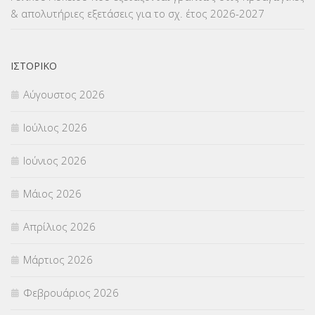
& απολυτήριες εξετάσεις για το σχ. έτος 2026-2027
ΝΟΜΟΘΕΣΙΑ
(66)
ΟΙΚΟΝΟΜΙΚΑ ΘΕΜΑΤΑ
(73)
ΙΣΤΟΡΙΚΌ
Αύγουστος 2026
Π.Ε.Κ. ΗΡΑΚΛΕΙΟΥ
(12)
Ιούλιος 2026
ΠΑΝΕΛΛΑΔΙΚΕΣ ΕΞΕΤΑΣΕΙΣ
(839)
Ιούνιος 2026
ΠΡΟΚΗΡΥΞΕΙΣ
(18)
Μάιος 2026
ΣΕΜΙΝΑΡΙΑ – ΗΜΕΡΙΔΕΣ
(495)
Απρίλιος 2026
ΣΕΠ
(50)
Μάρτιος 2026
ΣΤΕΛΕΧΗ
(360)
Φεβρουάριος 2026
ΣΥΜΒΟΥΛΕΥΤΙΚΟΣ ΣΤΑΘΜΟΣ ΝΕΩΝ
(18)