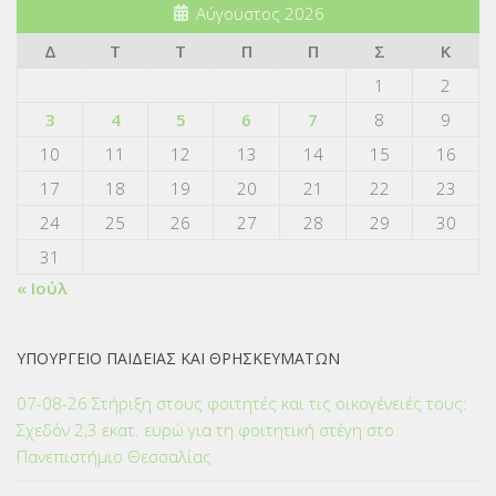
Αύγουστος 2026
Δ
Τ
Τ
Π
Π
Σ
Κ
1
2
3
4
5
6
7
8
9
10
11
12
13
14
15
16
17
18
19
20
21
22
23
24
25
26
27
28
29
30
31
« Ιούλ
ΥΠΟΥΡΓΕΙΟ ΠΑΙΔΕΙΑΣ ΚΑΙ ΘΡΗΣΚΕΥΜΑΤΩΝ
07-08-26 Στήριξη στους φοιτητές και τις οικογένειές τους:
Σχεδόν 2,3 εκατ. ευρώ για τη φοιτητική στέγη στο
Πανεπιστήμιο Θεσσαλίας