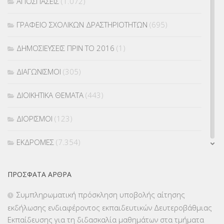
ΑΠΟΣΠΑΣΕΙΣ
(1.072)
ΓΡΑΦΕΙΟ ΣΧΟΛΙΚΩΝ ΔΡΑΣΤΗΡΙΟΤΗΤΩΝ
(695)
ΔΗΜΟΣΙΕΥΣΕΙΣ ΠΡΙΝ ΤΟ 2016
(1)
ΔΙΑΓΩΝΙΣΜΟΙ
(305)
ΔΙΟΙΚΗΤΙΚΑ ΘΕΜΑΤΑ
(443)
ΔΙΟΡΙΣΜΟΙ
(123)
ΕΚΔΡΟΜΕΣ
(7.354)
ΕΚΠΑΙΔΕΥΤΙΚΑ ΘΕΜΑΤΑ
(2.824)
ΠΡΌΣΦΑΤΑ ΆΡΘΡΑ
ΕΠΑΛ
(366)
Συμπληρωματική πρόσκληση υποβολής αίτησης
εκδήλωσης ενδιαφέροντος εκπαιδευτικών Δευτεροβάθμιας
ΕΠΙΜΟΡΦΩΣΗ Τ.Π.Ε.
(10)
Εκπαίδευσης για τη διδασκαλία μαθημάτων στα τμήματα