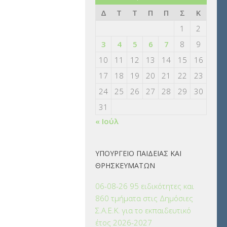
Δ
Τ
Τ
Π
Π
Σ
Κ
1
2
3
4
5
6
7
8
9
10
11
12
13
14
15
16
17
18
19
20
21
22
23
24
25
26
27
28
29
30
31
« Ιούλ
ΥΠΟΥΡΓΕΙΟ ΠΑΙΔΕΙΑΣ ΚΑΙ
ΘΡΗΣΚΕΥΜΑΤΩΝ
06-08-26 95 ειδικότητες και
860 τμήματα στις Δημόσιες
Σ.Α.Ε.Κ. για το εκπαιδευτικό
έτος 2026-2027