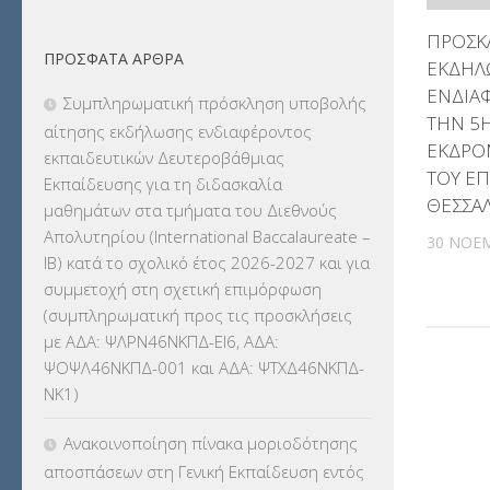
ΔΙΟΡΙΣΜΟΙ
(123)
ΠΡΟΣΚ
ΠΡΌΣΦΑΤΑ ΆΡΘΡΑ
ΕΚΔΗΛ
ΕΚΔΡΟΜΕΣ
(7.354)
ΕΝΔΙΑ
Συμπληρωματική πρόσκληση υποβολής
ΕΚΠΑΙΔΕΥΤΙΚΑ ΘΕΜΑΤΑ
(2.824)
ΤΗΝ 5
αίτησης εκδήλωσης ενδιαφέροντος
ΕΚΔΡΟΜ
εκπαιδευτικών Δευτεροβάθμιας
ΕΠΑΛ
(366)
ΤΟΥ Ε
Εκπαίδευσης για τη διδασκαλία
ΘΕΣΣΑ
μαθημάτων στα τμήματα του Διεθνούς
ΕΠΙΜΟΡΦΩΣΗ Τ.Π.Ε.
(10)
Απολυτηρίου (International Baccalaureate –
30 ΝΟΕ
IB) κατά το σχολικό έτος 2026-2027 και για
ΕΥΡΩΠΑΪΚΑ ΠΡΟΓΡΑΜΜΑΤΑ
(230)
συμμετοχή στη σχετική επιμόρφωση
(συμπληρωματική προς τις προσκλήσεις
ΚΕΣΥ
(60)
με ΑΔΑ: ΨΛΡΝ46ΝΚΠΔ-ΕΙ6, ΑΔΑ:
ΨΟΨΛ46ΝΚΠΔ-001 και ΑΔΑ: ΨΤΧΔ46ΝΚΠΔ-
ΚΕΣΥΠ
(109)
ΝΚ1)
ΚΠγ – ΚΡΑΤΙΚΟ ΠΙΣΤΟΠΟΙΗΤΙΚΟ
Ανακοινοποίηση πίνακα μοριοδότησης
ΓΛΩΣΣΟΜΑΘΕΙΑΣ
(135)
αποσπάσεων στη Γενική Εκπαίδευση εντός