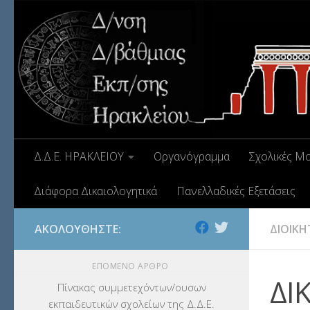
Δ.Δ.Ε. ΗΡΑΚΛΕΙΟΥ
Οργανόγραμμα
Σχολικές Μ
Διάφορα Δικαιολογητικά
Πανελλαδικές Εξετάσεις
ΑΚΟΛΟΥΘΉΣΤΕ:
ΔΙΟΙΚΗ
ΕΠΌΜΕΝΟ ΆΡΘΡΟ
ΔΙ
Πίνακας συμμετεχόντων/ουσων
εκπαιδευτικών σχολείων της Δ.Δ.Ε.