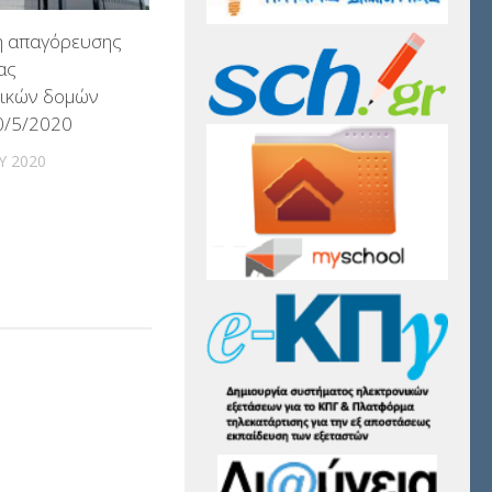
 απαγόρευσης
ας
τικών δομών
0/5/2020
Υ 2020