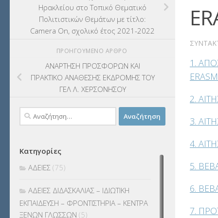
Ηρακλείου στο Τοπικό Θεματικό
ER
Πολιτιστικών Θεμάτων με τίτλο:
Camera On, σχολικό έτος 2021-2022
ΣΥΝΤΆΚ
ΠΡΟΗΓΟΎΜΕΝΟ ΆΡΘΡΟ
1. ΑΠ
ΑΝΑΡΤΗΣΗ ΠΡΟΣΦΟΡΩΝ ΚΑΙ
ERAS
ΠΡΑΚΤΙΚΟ ΑΝΑΘΕΣΗΣ ΕΚΔΡΟΜΗΣ ΤΟΥ
ΓΕΛ Λ. ΧΕΡΣΟΝΗΣΟΥ
2. ΑΙΤ
Αναζήτηση
3. ΑΙ
για:
4. ΑΙ
Κατηγορίες
5. ΒΕ
ΑΔΕΙΕΣ
(75)
6. ΒΕ
ΑΔΕΙΕΣ ΔΙΔΑΣΚΑΛΙΑΣ – ΙΔΙΩΤΙΚΗ
ΕΚΠΑΙΔΕΥΣΗ – ΦΡΟΝΤΙΣΤΗΡΙΑ – ΚΕΝΤΡΑ
7. ΠΡ
ΞΕΝΩΝ ΓΛΩΣΣΩΝ
(5)