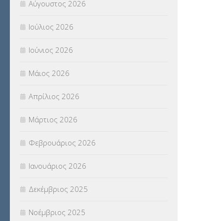
Αύγουστος 2026
ΠΑΝΕΛΛΑΔΙΚΕΣ ΕΞΕΤΑΣΕΙΣ
(839)
Ιούλιος 2026
ΠΡΟΚΗΡΥΞΕΙΣ
(18)
Ιούνιος 2026
ΣΕΜΙΝΑΡΙΑ – ΗΜΕΡΙΔΕΣ
(495)
Μάιος 2026
ΣΕΠ
(50)
Απρίλιος 2026
ΣΤΕΛΕΧΗ
(360)
Μάρτιος 2026
ΣΥΜΒΟΥΛΕΥΤΙΚΟΣ ΣΤΑΘΜΟΣ ΝΕΩΝ
Φεβρουάριος 2026
(18)
Ιανουάριος 2026
ΣΥΝΤΑΞΕΙΣ
(12)
Δεκέμβριος 2025
ΣΧΟΛΙΚΟΙ ΣΥΜΒΟΥΛΟΙ
(754)
Νοέμβριος 2025
ΥΠΕΡΑΡΙΘΜΟΙ
(1)