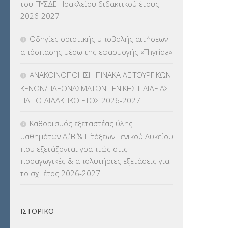
του ΠΥΣΔΕ Ηρακλείου διδακτικού έτους
ΚΠπ- ΚΡΑΤΙΚΟ ΠΙΣΤΟΠΟΙΗΤΙΚΟ
2026-2027
ΠΛΗΡΟΦΟΡΙΚΗΣ
(12)
Οδηγίες οριστικής υποβολής αιτήσεων
ΛΟΙΠΑ
(309)
απόσπασης μέσω της εφαρμογής «Thyrida»
ΜΑΘΗΤΕΙΑ
(275)
ΑΝΑΚΟΙΝΟΠΟΙΗΣΗ ΠΙΝΑΚΑ ΛΕΙΤΟΥΡΓΙΚΩΝ
ΚΕΝΩΝ/ΠΛΕΟΝΑΣΜΑΤΩΝ ΓΕΝΙΚΗΣ ΠΑΙΔΕΙΑΣ
ΜΕΤΑΘΕΣΕΙΣ-ΤΟΠΟΘΕΤΗΣΕΙΣ
ΓΙΑ ΤΟ ΔΙΔΑΚΤΙΚΟ ΕΤΟΣ 2026-2027
ΒΕΛΤΙΩΣΕΙΣ
(319)
Καθορισμός εξεταστέας ύλης
ΜΕΤΑΤΑΞΕΙΣ
(87)
μαθημάτων Α΄, Β΄ & Γ΄ τάξεων Γενικού Λυκείου
που εξετάζονται γραπτώς στις
ΜΕΤΑΦΟΡΑ ΜΑΘΗΤΩΝ
(3)
προαγωγικές & απολυτήριες εξετάσεις για
το σχ. έτος 2026-2027
ΝΟΜΟΘΕΣΙΑ
(66)
ΟΙΚΟΝΟΜΙΚΑ ΘΕΜΑΤΑ
(73)
ΙΣΤΟΡΙΚΌ
Π.Ε.Κ. ΗΡΑΚΛΕΙΟΥ
(12)