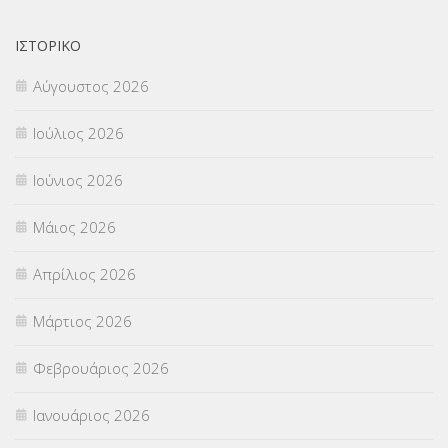
ΟΙΚΟΝΟΜΙΚΑ ΘΕΜΑΤΑ
(73)
ΙΣΤΟΡΙΚΌ
Αύγουστος 2026
Π.Ε.Κ. ΗΡΑΚΛΕΙΟΥ
(12)
Ιούλιος 2026
ΠΑΝΕΛΛΑΔΙΚΕΣ ΕΞΕΤΑΣΕΙΣ
(839)
Ιούνιος 2026
ΠΡΟΚΗΡΥΞΕΙΣ
(18)
Μάιος 2026
ΣΕΜΙΝΑΡΙΑ – ΗΜΕΡΙΔΕΣ
(495)
Απρίλιος 2026
ΣΕΠ
(50)
Μάρτιος 2026
ΣΤΕΛΕΧΗ
(360)
Φεβρουάριος 2026
ΣΥΜΒΟΥΛΕΥΤΙΚΟΣ ΣΤΑΘΜΟΣ ΝΕΩΝ
(18)
Ιανουάριος 2026
ΣΥΝΤΑΞΕΙΣ
(12)