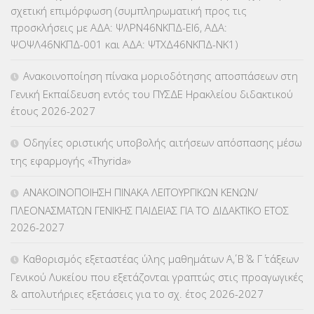
σχετική επιμόρφωση (συμπληρωματική προς τις
ΚΕΣΥ
(60)
προσκλήσεις με ΑΔΑ: ΨΛΡΝ46ΝΚΠΔ-ΕΙ6, ΑΔΑ:
ΨΟΨΛ46ΝΚΠΔ-001 και ΑΔΑ: ΨΤΧΔ46ΝΚΠΔ-ΝΚ1)
ΚΕΣΥΠ
(109)
Ανακοινοποίηση πίνακα μοριοδότησης αποσπάσεων στη
ΚΠγ – ΚΡΑΤΙΚΟ ΠΙΣΤΟΠΟΙΗΤΙΚΟ ΓΛΩΣΣΟΜΑΘΕΙΑΣ
(135)
Γενική Εκπαίδευση εντός του ΠΥΣΔΕ Ηρακλείου διδακτικού
έτους 2026-2027
ΚΠπ- ΚΡΑΤΙΚΟ ΠΙΣΤΟΠΟΙΗΤΙΚΟ ΠΛΗΡΟΦΟΡΙΚΗΣ
(12)
Οδηγίες οριστικής υποβολής αιτήσεων απόσπασης μέσω
ΛΟΙΠΑ
(309)
της εφαρμογής «Thyrida»
ΜΑΘΗΤΕΙΑ
(275)
ΑΝΑΚΟΙΝΟΠΟΙΗΣΗ ΠΙΝΑΚΑ ΛΕΙΤΟΥΡΓΙΚΩΝ ΚΕΝΩΝ/
ΠΛΕΟΝΑΣΜΑΤΩΝ ΓΕΝΙΚΗΣ ΠΑΙΔΕΙΑΣ ΓΙΑ ΤΟ ΔΙΔΑΚΤΙΚΟ ΕΤΟΣ
ΜΕΤΑΘΕΣΕΙΣ-ΤΟΠΟΘΕΤΗΣΕΙΣ ΒΕΛΤΙΩΣΕΙΣ
(319)
2026-2027
ΜΕΤΑΤΑΞΕΙΣ
(87)
Καθορισμός εξεταστέας ύλης μαθημάτων Α΄, Β΄ & Γ΄ τάξεων
Γενικού Λυκείου που εξετάζονται γραπτώς στις προαγωγικές
ΜΕΤΑΦΟΡΑ ΜΑΘΗΤΩΝ
(3)
& απολυτήριες εξετάσεις για το σχ. έτος 2026-2027
ΝΟΜΟΘΕΣΙΑ
(66)