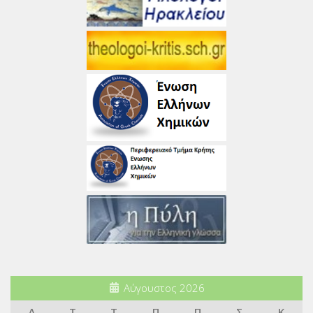
Αύγουστος 2026
Δ
Τ
Τ
Π
Π
Σ
Κ