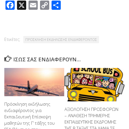
Facebook
X
Email
Copy
Μοιραστείτε
Link
Ετικέτες:
ΠΡΟΣΚΛΗΣΗ ΕΚΔΗΛΩΣΗΣ ΕΝΔΙΑΦΕΡΟΝΤΟΣ
ΊΣΩΣ ΣΑΣ ΕΝΔΙΑΦΈΡΟΥΝ…
Πρόσκληση εκδήλωσης
ΑΞΙΟΛΟΓΗΣΗ ΠΡΟΣΦΟΡΩΝ
ενδιαφέροντος για
– ΑΝΑΘΕΣΗ ΤΡΙΗΜΕΡΗΣ
Εκπαιδευτική Επίσκεψη
ΕΚΠΑΙΔΕΥΤΙΚΗΣ ΕΚΔΡΟΜΗΣ
μαθητών της Γ’ τάξης του
ΤΗΣ Β ΤΑΞΗΣ ΣΤΑ ΧΑΝΙΑ ΣΕ