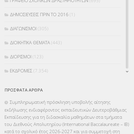
ΓΡΑΦΕΙΟ ΣΧΟΛΙΚΩΝ ΔΡΑΣΤΗΡΙΟΤΗΤΩΝ
(695)
ΔΗΜΟΣΙΕΥΣΕΙΣ ΠΡΙΝ ΤΟ 2016
(1)
ΔΙΑΓΩΝΙΣΜΟΙ
(305)
ΔΙΟΙΚΗΤΙΚΑ ΘΕΜΑΤΑ
(443)
ΔΙΟΡΙΣΜΟΙ
(123)
ΕΚΔΡΟΜΕΣ
(7.354)
ΕΚΠΑΙΔΕΥΤΙΚΑ ΘΕΜΑΤΑ
(2.824)
ΠΡΌΣΦΑΤΑ ΆΡΘΡΑ
ΕΠΑΛ
(366)
Συμπληρωματική πρόσκληση υποβολής αίτησης
εκδήλωσης ενδιαφέροντος εκπαιδευτικών Δευτεροβάθμιας
ΕΠΙΜΟΡΦΩΣΗ Τ.Π.Ε.
(10)
Εκπαίδευσης για τη διδασκαλία μαθημάτων στα τμήματα
του Διεθνούς Απολυτηρίου (International Baccalaureate – IB)
ΕΥΡΩΠΑΪΚΑ ΠΡΟΓΡΑΜΜΑΤΑ
(230)
κατά το σχολικό έτος 2026-2027 και για συμμετοχή στη