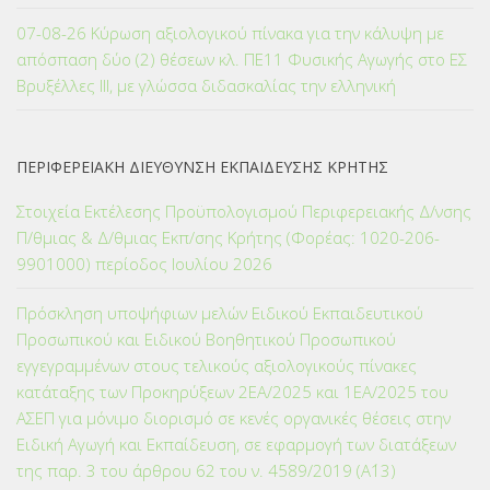
07-08-26 Κύρωση αξιολογικού πίνακα για την κάλυψη με
απόσπαση δύο (2) θέσεων κλ. ΠΕ11 Φυσικής Αγωγής στο ΕΣ
Βρυξέλλες ΙΙΙ, με γλώσσα διδασκαλίας την ελληνική
ΠΕΡΙΦΕΡΕΙΑΚΗ ΔΙΕΥΘΥΝΣΗ ΕΚΠΑΙΔΕΥΣΗΣ ΚΡΗΤΗΣ
Στοιχεία Εκτέλεσης Προϋπολογισμού Περιφερειακής Δ/νσης
Π/θμιας & Δ/θμιας Εκπ/σης Κρήτης (Φορέας: 1020-206-
9901000) περίοδος Ιουλίου 2026
Πρόσκληση υποψήφιων μελών Ειδικού Εκπαιδευτικού
Προσωπικού και Ειδικού Βοηθητικού Προσωπικού
εγγεγραμμένων στους τελικούς αξιολογικούς πίνακες
κατάταξης των Προκηρύξεων 2ΕΑ/2025 και 1ΕΑ/2025 του
ΑΣΕΠ για μόνιμο διορισμό σε κενές οργανικές θέσεις στην
Ειδική Αγωγή και Εκπαίδευση, σε εφαρμογή των διατάξεων
της παρ. 3 του άρθρου 62 του ν. 4589/2019 (Α΄13)