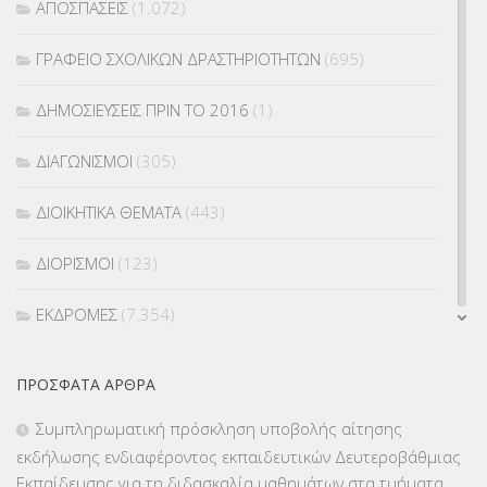
ΑΠΟΣΠΑΣΕΙΣ
(1.072)
ΓΡΑΦΕΙΟ ΣΧΟΛΙΚΩΝ ΔΡΑΣΤΗΡΙΟΤΗΤΩΝ
(695)
ΔΗΜΟΣΙΕΥΣΕΙΣ ΠΡΙΝ ΤΟ 2016
(1)
ΔΙΑΓΩΝΙΣΜΟΙ
(305)
ΔΙΟΙΚΗΤΙΚΑ ΘΕΜΑΤΑ
(443)
ΔΙΟΡΙΣΜΟΙ
(123)
ΕΚΔΡΟΜΕΣ
(7.354)
ΕΚΠΑΙΔΕΥΤΙΚΑ ΘΕΜΑΤΑ
(2.824)
ΠΡΌΣΦΑΤΑ ΆΡΘΡΑ
ΕΠΑΛ
(366)
Συμπληρωματική πρόσκληση υποβολής αίτησης
εκδήλωσης ενδιαφέροντος εκπαιδευτικών Δευτεροβάθμιας
ΕΠΙΜΟΡΦΩΣΗ Τ.Π.Ε.
(10)
Εκπαίδευσης για τη διδασκαλία μαθημάτων στα τμήματα