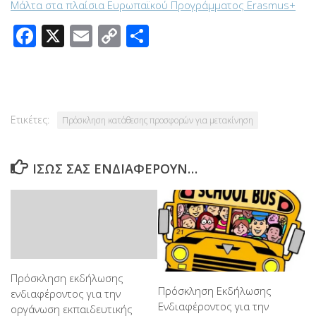
Μάλτα στα πλαίσια Ευρωπαϊκού Προγράμματος Erasmus+
Facebook
X
Email
Copy
Μοιραστείτε
Link
Ετικέτες:
Πρόσκληση κατάθεσης προσφορών για μετακίνηση
ΊΣΩΣ ΣΑΣ ΕΝΔΙΑΦΈΡΟΥΝ…
Πρόσκληση εκδήλωσης
Πρόσκληση Εκδήλωσης
ενδιαφέροντος για την
Ενδιαφέροντος για την
οργάνωση εκπαιδευτικής