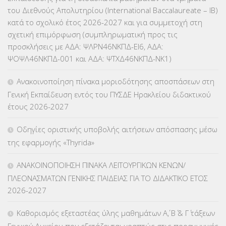
του Διεθνούς Απολυτηρίου (International Baccalaureate – IB)
ΕΥΡΩΠΑΪΚΑ ΠΡΟΓΡΑΜΜΑΤΑ
(230)
κατά το σχολικό έτος 2026-2027 και για συμμετοχή στη
σχετική επιμόρφωση (συμπληρωματική προς τις
ΚΕΣΥ
(60)
προσκλήσεις με ΑΔΑ: ΨΛΡΝ46ΝΚΠΔ-ΕΙ6, ΑΔΑ:
ΨΟΨΛ46ΝΚΠΔ-001 και ΑΔΑ: ΨΤΧΔ46ΝΚΠΔ-ΝΚ1)
ΚΕΣΥΠ
(109)
Ανακοινοποίηση πίνακα μοριοδότησης αποσπάσεων στη
ΚΠγ – ΚΡΑΤΙΚΟ ΠΙΣΤΟΠΟΙΗΤΙΚΟ ΓΛΩΣΣΟΜΑΘΕΙΑΣ
(135)
Γενική Εκπαίδευση εντός του ΠΥΣΔΕ Ηρακλείου διδακτικού
έτους 2026-2027
ΚΠπ- ΚΡΑΤΙΚΟ ΠΙΣΤΟΠΟΙΗΤΙΚΟ ΠΛΗΡΟΦΟΡΙΚΗΣ
(12)
Οδηγίες οριστικής υποβολής αιτήσεων απόσπασης μέσω
ΛΟΙΠΑ
(309)
της εφαρμογής «Thyrida»
ΜΑΘΗΤΕΙΑ
(275)
ΑΝΑΚΟΙΝΟΠΟΙΗΣΗ ΠΙΝΑΚΑ ΛΕΙΤΟΥΡΓΙΚΩΝ ΚΕΝΩΝ/
ΠΛΕΟΝΑΣΜΑΤΩΝ ΓΕΝΙΚΗΣ ΠΑΙΔΕΙΑΣ ΓΙΑ ΤΟ ΔΙΔΑΚΤΙΚΟ ΕΤΟΣ
ΜΕΤΑΘΕΣΕΙΣ-ΤΟΠΟΘΕΤΗΣΕΙΣ ΒΕΛΤΙΩΣΕΙΣ
(319)
2026-2027
ΜΕΤΑΤΑΞΕΙΣ
(87)
Καθορισμός εξεταστέας ύλης μαθημάτων Α΄, Β΄ & Γ΄ τάξεων
Γενικού Λυκείου που εξετάζονται γραπτώς στις προαγωγικές