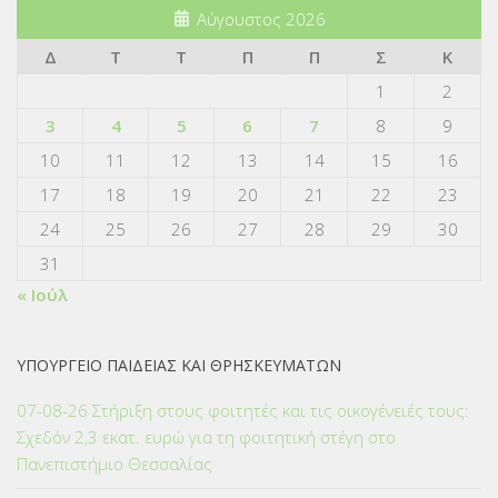
Αύγουστος 2026
Δ
Τ
Τ
Π
Π
Σ
Κ
1
2
3
4
5
6
7
8
9
10
11
12
13
14
15
16
17
18
19
20
21
22
23
24
25
26
27
28
29
30
31
« Ιούλ
ΥΠΟΥΡΓΕΙΟ ΠΑΙΔΕΙΑΣ ΚΑΙ ΘΡΗΣΚΕΥΜΑΤΩΝ
07-08-26 Στήριξη στους φοιτητές και τις οικογένειές τους:
Σχεδόν 2,3 εκατ. ευρώ για τη φοιτητική στέγη στο
Πανεπιστήμιο Θεσσαλίας