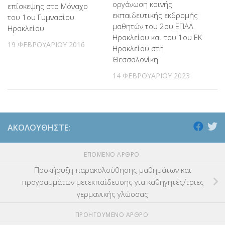
οργάνωση κοινής
επίσκεψης στo Μόναχο
εκπαιδευτικής εκδρομής
του 1ου Γυμνασίου
μαθητών του 2ου ΕΠΑΛ
Ηρακλείου
Ηρακλείου και του 1ου ΕΚ
19 ΦΕΒΡΟΥΑΡΊΟΥ 2016
Ηρακλείου στη
Θεσσαλονίκη
14 ΦΕΒΡΟΥΑΡΊΟΥ 2023
ΑΚΟΛΟΥΘΉΣΤΕ:
ΕΠΌΜΕΝΟ ΆΡΘΡΟ
Προκήρυξη παρακολούθησης μαθημάτων και
προγραμμάτων μετεκπαίδευσης για καθηγητές/τριες
γερμανικής γλώσσας
ΠΡΟΗΓΟΎΜΕΝΟ ΆΡΘΡΟ