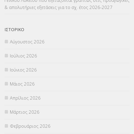
ΜΕΤΑΦΟΡΑ ΜΑΘΗΤΩΝ
(3)
& απολυτήριες εξετάσεις για το σχ. έτος 2026-2027
ΝΟΜΟΘΕΣΙΑ
(66)
ΟΙΚΟΝΟΜΙΚΑ ΘΕΜΑΤΑ
(73)
ΙΣΤΟΡΙΚΌ
Αύγουστος 2026
Π.Ε.Κ. ΗΡΑΚΛΕΙΟΥ
(12)
Ιούλιος 2026
ΠΑΝΕΛΛΑΔΙΚΕΣ ΕΞΕΤΑΣΕΙΣ
(839)
Ιούνιος 2026
ΠΡΟΚΗΡΥΞΕΙΣ
(18)
Μάιος 2026
ΣΕΜΙΝΑΡΙΑ – ΗΜΕΡΙΔΕΣ
(495)
Απρίλιος 2026
ΣΕΠ
(50)
Μάρτιος 2026
ΣΤΕΛΕΧΗ
(360)
Φεβρουάριος 2026
ΣΥΜΒΟΥΛΕΥΤΙΚΟΣ ΣΤΑΘΜΟΣ ΝΕΩΝ
(18)