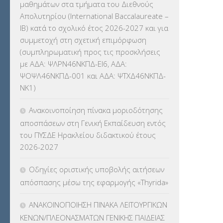
μαθημάτων στα τμήματα του Διεθνούς
ΕΠΙΜΟΡΦΩΣΗ Τ.Π.Ε.
(10)
Απολυτηρίου (International Baccalaureate –
IB) κατά το σχολικό έτος 2026-2027 και για
ΕΥΡΩΠΑΪΚΑ ΠΡΟΓΡΑΜΜΑΤΑ
(230)
συμμετοχή στη σχετική επιμόρφωση
(συμπληρωματική προς τις προσκλήσεις
ΚΕΣΥ
(60)
με ΑΔΑ: ΨΛΡΝ46ΝΚΠΔ-ΕΙ6, ΑΔΑ:
ΨΟΨΛ46ΝΚΠΔ-001 και ΑΔΑ: ΨΤΧΔ46ΝΚΠΔ-
ΚΕΣΥΠ
(109)
ΝΚ1)
ΚΠγ – ΚΡΑΤΙΚΟ ΠΙΣΤΟΠΟΙΗΤΙΚΟ
Ανακοινοποίηση πίνακα μοριοδότησης
ΓΛΩΣΣΟΜΑΘΕΙΑΣ
(135)
αποσπάσεων στη Γενική Εκπαίδευση εντός
του ΠΥΣΔΕ Ηρακλείου διδακτικού έτους
ΚΠπ- ΚΡΑΤΙΚΟ ΠΙΣΤΟΠΟΙΗΤΙΚΟ
2026-2027
ΠΛΗΡΟΦΟΡΙΚΗΣ
(12)
Οδηγίες οριστικής υποβολής αιτήσεων
ΛΟΙΠΑ
(309)
απόσπασης μέσω της εφαρμογής «Thyrida»
ΜΑΘΗΤΕΙΑ
(275)
ΑΝΑΚΟΙΝΟΠΟΙΗΣΗ ΠΙΝΑΚΑ ΛΕΙΤΟΥΡΓΙΚΩΝ
ΚΕΝΩΝ/ΠΛΕΟΝΑΣΜΑΤΩΝ ΓΕΝΙΚΗΣ ΠΑΙΔΕΙΑΣ
ΜΕΤΑΘΕΣΕΙΣ-ΤΟΠΟΘΕΤΗΣΕΙΣ