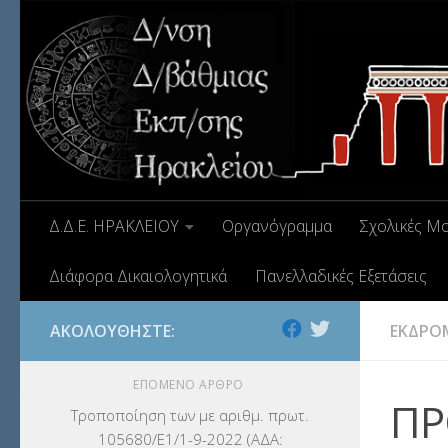
Δ.Δ.Ε. ΗΡΑΚΛΕΙΟΥ
Οργανόγραμμα
Σχολικές Μ
Διάφορα Δικαιολογητικά
Πανελλαδικές Εξετάσεις
ΑΚΟΛΟΥΘΉΣΤΕ:
ΕΚΔΡΟ
ΕΠΌΜΕΝΟ ΆΡΘΡΟ
ΠΡ
Τροποποίηση των με αριθμ. πρωτ.
105680/Ε1/1-9-2022 (ΑΔΑ: