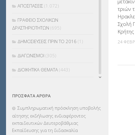
μετακί
ΑΠΟΣΠΑΣΕΙΣ
(1.072)
τριών 
Ηρακλεί
ΓΡΑΦΕΙΟ ΣΧΟΛΙΚΩΝ
Σχολή 
ΔΡΑΣΤΗΡΙΟΤΗΤΩΝ
(695)
Κρήτης
ΔΗΜΟΣΙΕΥΣΕΙΣ ΠΡΙΝ ΤΟ 2016
(1)
24 ΦΕΒΡ
ΔΙΑΓΩΝΙΣΜΟΙ
(305)
ΔΙΟΙΚΗΤΙΚΑ ΘΕΜΑΤΑ
(443)
ΔΙΟΡΙΣΜΟΙ
(123)
ΠΡΌΣΦΑΤΑ ΆΡΘΡΑ
ΕΚΔΡΟΜΕΣ
(7.354)
Συμπληρωματική πρόσκληση υποβολής
ΕΚΠΑΙΔΕΥΤΙΚΑ ΘΕΜΑΤΑ
(2.824)
αίτησης εκδήλωσης ενδιαφέροντος
εκπαιδευτικών Δευτεροβάθμιας
ΕΠΑΛ
(366)
Εκπαίδευσης για τη διδασκαλία