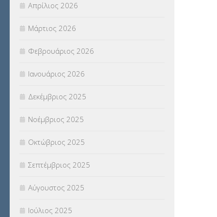
Απρίλιος 2026
ΣΤΕΛΕΧΗ
(360)
Μάρτιος 2026
ΣΥΜΒΟΥΛΕΥΤΙΚΟΣ ΣΤΑΘΜΟΣ ΝΕΩΝ
Φεβρουάριος 2026
(18)
Ιανουάριος 2026
ΣΥΝΤΑΞΕΙΣ
(12)
Δεκέμβριος 2025
ΣΧΟΛΙΚΟΙ ΣΥΜΒΟΥΛΟΙ
(754)
Νοέμβριος 2025
ΥΠΕΡΑΡΙΘΜΟΙ
(1)
Οκτώβριος 2025
ΥΠΟΤΡΟΦΙΕΣ
(28)
Σεπτέμβριος 2025
ΦΥΣΙΚΗ ΑΓΩΓΗ
(692)
Αύγουστος 2025
Χωρίς κατηγορία
(55)
Ιούλιος 2025