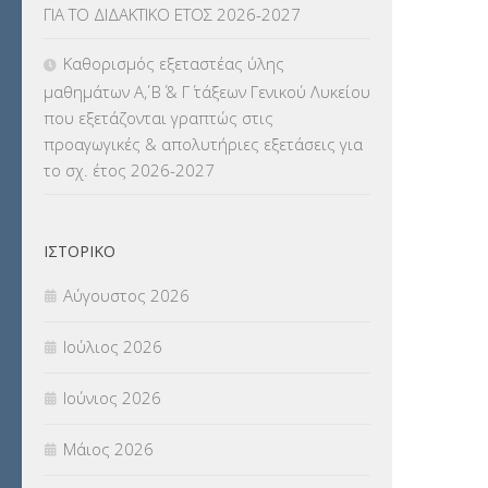
ΓΙΑ ΤΟ ΔΙΔΑΚΤΙΚΟ ΕΤΟΣ 2026-2027
ΒΕΛΤΙΩΣΕΙΣ
(319)
Καθορισμός εξεταστέας ύλης
ΜΕΤΑΤΑΞΕΙΣ
(87)
μαθημάτων Α΄, Β΄ & Γ΄ τάξεων Γενικού Λυκείου
που εξετάζονται γραπτώς στις
ΜΕΤΑΦΟΡΑ ΜΑΘΗΤΩΝ
(3)
προαγωγικές & απολυτήριες εξετάσεις για
το σχ. έτος 2026-2027
ΝΟΜΟΘΕΣΙΑ
(66)
ΟΙΚΟΝΟΜΙΚΑ ΘΕΜΑΤΑ
(73)
ΙΣΤΟΡΙΚΌ
Π.Ε.Κ. ΗΡΑΚΛΕΙΟΥ
(12)
Αύγουστος 2026
ΠΑΝΕΛΛΑΔΙΚΕΣ ΕΞΕΤΑΣΕΙΣ
(839)
Ιούλιος 2026
ΠΡΟΚΗΡΥΞΕΙΣ
(18)
Ιούνιος 2026
ΣΕΜΙΝΑΡΙΑ – ΗΜΕΡΙΔΕΣ
(495)
Μάιος 2026
ΣΕΠ
(50)