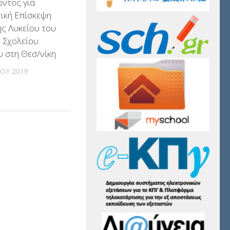
ντος για
ική Επίσκεψη
ξης Λυκείου του
 Σχολείου
 στη Θεσ/νίκη
ΊΟΥ 2019