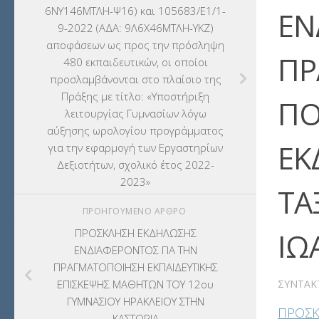
6ΝΥ146ΜΤΛΗ-Ψ16) και 105683/Ε1/1-
ΕΝ
9-2022 (ΑΔΑ: 9Λ6Χ46ΜΤΛΗ-ΥΚΖ)
αποφάσεων ως προς την πρόσληψη
ΠΡ
480 εκπαιδευτικών, οι οποίοι
προσλαμβάνονται στο πλαίσιο της
Πράξης με τίτλο: «Υποστήριξη
ΠΟ
λειτουργίας Γυμνασίων λόγω
αύξησης ωρολογίου προγράμματος
ΕΚ
για την εφαρμογή των Εργαστηρίων
Δεξιοτήτων, σχολικό έτος 2022-
2023»
ΤΑ
ΠΡΟΗΓΟΎΜΕΝΟ ΆΡΘΡΟ
ΠΡΟΣΚΛΗΣΗ ΕΚΔΗΛΩΣΗΣ
ΙΩ
ΕΝΔΙΑΦΕΡΟΝΤΟΣ ΓΙΑ ΤΗΝ
ΠΡΑΓΜΑΤΟΠΟΙΗΣΗ ΕΚΠΑΙΔΕΥΤΙΚΗΣ
ΕΠΙΣΚΕΨΗΣ ΜΑΘΗΤΩΝ ΤΟΥ 12ου
ΣΥΝΤΆΚ
ΓΥΜΝΑΣΙΟΥ ΗΡΑΚΛΕΙΟΥ ΣΤΗΝ
ΠΡΟΣΚ
ΚΑΣΤΟΡΙΑ