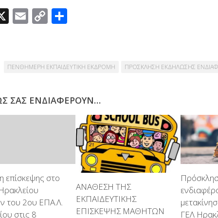
acebook
X
Email
Copy
Μοιραστείτε
Link
ΠΕΝΘΗΜΕΡΗ ΕΚΠΑΙΔΕΥΤΙΚΗ ΕΚΔΡΟΜΗ
ΠΡΟΣΚΛΗΣΗ ΕΚΔΗΛΩΣΗΣ ΕΝΔΙΑ
ΩΣ ΣΑΣ ΕΝΔΙΑΦΈΡΟΥΝ…
η επίσκεψης στο
Πρόσκλησ
ΑΝΑΘΕΣΗ ΤΗΣ
Ηρακλείου
ενδιαφέρο
ΕΚΠΑΙΔΕΥΤΙΚΗΣ
ν του 2ου ΕΠΑ.Λ.
μετακίνη
ΕΠΙΣΚΕΨΗΣ ΜΑΘΗΤΩΝ
ίου στις 8
ΓΕΛ Ηρακ