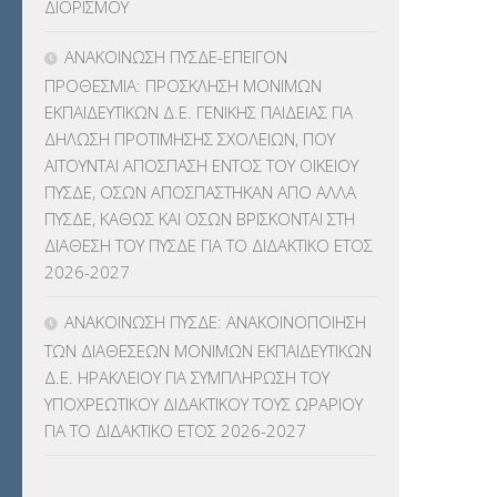
ΔΙΟΡΙΣΜΟΥ
ΚΠπ- ΚΡΑΤΙΚΟ ΠΙΣΤΟΠΟΙΗΤΙΚΟ
ΠΛΗΡΟΦΟΡΙΚΗΣ
(12)
ΑΝΑΚΟΙΝΩΣΗ ΠΥΣΔΕ-ΕΠΕΙΓΟΝ
ΠΡΟΘΕΣΜΙΑ: ΠΡΟΣΚΛΗΣΗ ΜΟΝΙΜΩΝ
ΛΟΙΠΑ
(309)
ΕΚΠΑΙΔΕΥΤΙΚΩΝ Δ.Ε. ΓΕΝΙΚΗΣ ΠΑΙΔΕΙΑΣ ΓΙΑ
ΔΗΛΩΣΗ ΠΡΟΤΙΜΗΣΗΣ ΣΧΟΛΕΙΩΝ, ΠΟΥ
ΜΑΘΗΤΕΙΑ
(275)
ΑΙΤΟΥΝΤΑΙ ΑΠΟΣΠΑΣΗ ΕΝΤΟΣ ΤΟΥ ΟΙΚΕΙΟΥ
ΠΥΣΔΕ, ΟΣΩΝ ΑΠΟΣΠΑΣΤΗΚΑΝ ΑΠΟ ΑΛΛΑ
ΜΕΤΑΘΕΣΕΙΣ-ΤΟΠΟΘΕΤΗΣΕΙΣ
ΠΥΣΔΕ, ΚΑΘΩΣ ΚΑΙ ΟΣΩΝ ΒΡΙΣΚΟΝΤΑΙ ΣΤΗ
ΒΕΛΤΙΩΣΕΙΣ
(319)
ΔΙΑΘΕΣΗ ΤΟΥ ΠΥΣΔΕ ΓΙΑ ΤΟ ΔΙΔΑΚΤΙΚΟ ΕΤΟΣ
2026-2027
ΜΕΤΑΤΑΞΕΙΣ
(87)
ΑΝΑΚΟΙΝΩΣΗ ΠΥΣΔΕ: ΑΝΑΚΟΙΝΟΠΟΙΗΣΗ
ΜΕΤΑΦΟΡΑ ΜΑΘΗΤΩΝ
(3)
ΤΩΝ ΔΙΑΘΕΣΕΩΝ ΜΟΝΙΜΩΝ ΕΚΠΑΙΔΕΥΤΙΚΩΝ
Δ.Ε. ΗΡΑΚΛΕΙΟΥ ΓΙΑ ΣΥΜΠΛΗΡΩΣΗ ΤΟΥ
ΝΟΜΟΘΕΣΙΑ
(66)
ΥΠΟΧΡΕΩΤΙΚΟΥ ΔΙΔΑΚΤΙΚΟΥ ΤΟΥΣ ΩΡΑΡΙΟΥ
ΓΙΑ ΤΟ ΔΙΔΑΚΤΙΚΟ ΕΤΟΣ 2026-2027
ΟΙΚΟΝΟΜΙΚΑ ΘΕΜΑΤΑ
(73)
Π.Ε.Κ. ΗΡΑΚΛΕΙΟΥ
(12)