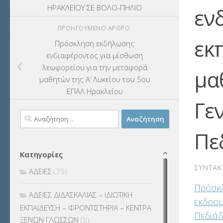
ΗΡΑΚΛΕΙΟΥ ΣΕ ΒΟΛΟ-ΠΗΛΙΟ
εν
ΠΡΟΗΓΟΎΜΕΝΟ ΆΡΘΡΟ
εκ
Πρόσκληση εκδήλωσης
ενδιαφέροντος για μίσθωση
λεωφορείου για την μεταφορά
μα
μαθητών της Α’ Λυκείου του 5ου
ΕΠΑΛ Ηρακλείου
Γε
Αναζήτηση
για:
Πε
Κατηγορίες
ΣΥΝΤΆΚ
ΑΔΕΙΕΣ
(75)
Πρόσκλ
ΑΔΕΙΕΣ ΔΙΔΑΣΚΑΛΙΑΣ – ΙΔΙΩΤΙΚΗ
εκδρομ
ΕΚΠΑΙΔΕΥΣΗ – ΦΡΟΝΤΙΣΤΗΡΙΑ – ΚΕΝΤΡΑ
Πεδιά
ΞΕΝΩΝ ΓΛΩΣΣΩΝ
(5)