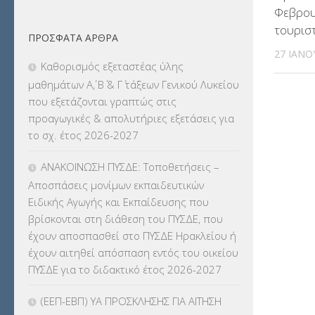
ΔΙΟΡΙΣΜΟΙ
(123)
Φεβρου
τουρισ
ΠΡΌΣΦΑΤΑ ΆΡΘΡΑ
ΕΚΔΡΟΜΕΣ
(7.354)
27 ΙΑΝΟ
Καθορισμός εξεταστέας ύλης
ΕΚΠΑΙΔΕΥΤΙΚΑ ΘΕΜΑΤΑ
(2.823)
μαθημάτων Α΄, Β΄ & Γ΄ τάξεων Γενικού Λυκείου
που εξετάζονται γραπτώς στις
ΕΠΑΛ
(366)
προαγωγικές & απολυτήριες εξετάσεις για
το σχ. έτος 2026-2027
ΕΠΙΜΟΡΦΩΣΗ Τ.Π.Ε.
(10)
ΑΝΑΚΟΙΝΩΣΗ ΠΥΣΔΕ: Τοποθετήσεις –
ΕΥΡΩΠΑΪΚΑ ΠΡΟΓΡΑΜΜΑΤΑ
(230)
Αποσπάσεις μονίμων εκπαιδευτικών
Ειδικής Αγωγής και Εκπαίδευσης που
ΚΕΣΥ
(60)
βρίσκονται στη διάθεση του ΠΥΣΔΕ, που
έχουν αποσπασθεί στο ΠΥΣΔΕ Ηρακλείου ή
ΚΕΣΥΠ
(109)
έχουν αιτηθεί απόσπαση εντός του οικείου
ΠΥΣΔΕ για το διδακτικό έτος 2026-2027
ΚΠγ – ΚΡΑΤΙΚΟ ΠΙΣΤΟΠΟΙΗΤΙΚΟ
ΓΛΩΣΣΟΜΑΘΕΙΑΣ
(135)
(ΕΕΠ-ΕΒΠ) ΥΑ ΠΡΟΣΚΛΗΣΗΣ ΓΙΑ ΑΙΤΗΣΗ