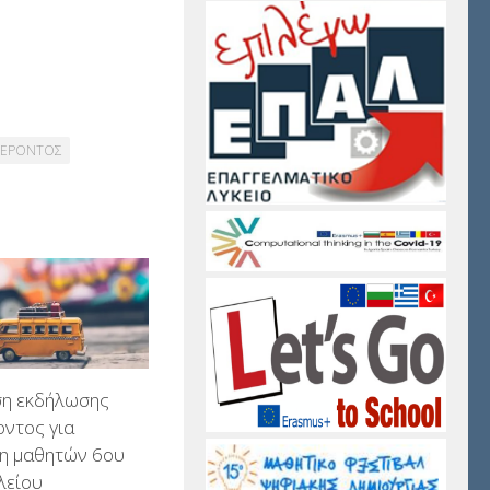
ΦΕΡΟΝΤΟΣ
η εκδήλωσης
ντος για
ση μαθητών 6ου
λείου