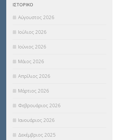
ΙΣΤΟΡΙΚΌ
ΠΑΝΕΛΛΑΔΙΚΕΣ ΕΞΕΤΑΣΕΙΣ
(839)
Αύγουστος 2026
ΠΡΟΚΗΡΥΞΕΙΣ
(18)
Ιούλιος 2026
ΣΕΜΙΝΑΡΙΑ – ΗΜΕΡΙΔΕΣ
(495)
Ιούνιος 2026
ΣΕΠ
(50)
Μάιος 2026
ΣΤΕΛΕΧΗ
(360)
Απρίλιος 2026
ΣΥΜΒΟΥΛΕΥΤΙΚΟΣ ΣΤΑΘΜΟΣ ΝΕΩΝ
Μάρτιος 2026
(18)
Φεβρουάριος 2026
ΣΥΝΤΑΞΕΙΣ
(12)
Ιανουάριος 2026
ΣΧΟΛΙΚΟΙ ΣΥΜΒΟΥΛΟΙ
(754)
Δεκέμβριος 2025
ΥΠΕΡΑΡΙΘΜΟΙ
(1)