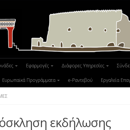
ονάδες
Εφαρμογές
Διάφορες Υπηρεσίες
Σύνδε
Ευρωπαϊκά Προγράμματα
e-Ραντεβού
Εργαλεία Επα
ΜΕΣ
όσκληση εκδήλωσης