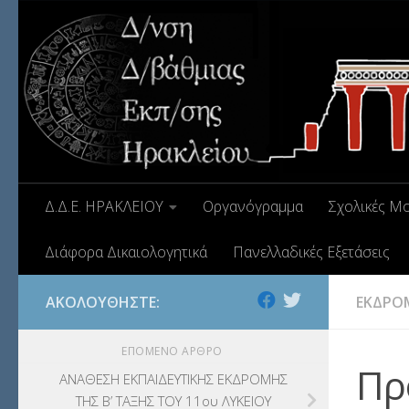
Δ.Δ.Ε. ΗΡΑΚΛΕΙΟΥ
Οργανόγραμμα
Σχολικές Μ
Διάφορα Δικαιολογητικά
Πανελλαδικές Εξετάσεις
ΑΚΟΛΟΥΘΉΣΤΕ:
ΕΚΔΡΟ
ΕΠΌΜΕΝΟ ΆΡΘΡΟ
Πρ
ΑΝΑΘΕΣΗ ΕΚΠΑΙΔΕΥΤΙΚΗΣ ΕΚΔΡΟΜΗΣ
ΤΗΣ Β’ ΤΑΞΗΣ ΤΟΥ 11ου ΛΥΚΕΙΟΥ