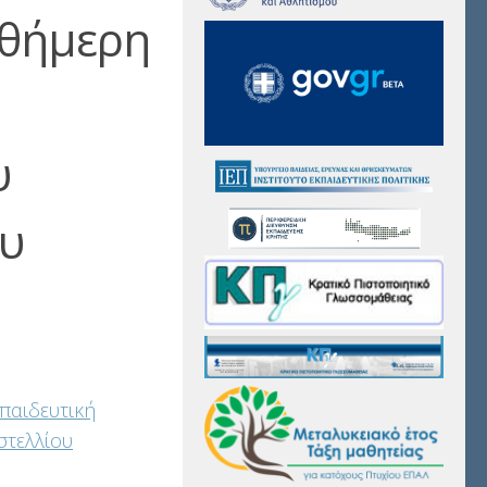
νθήμερη
υ
ου
παιδευτική
στελλίου