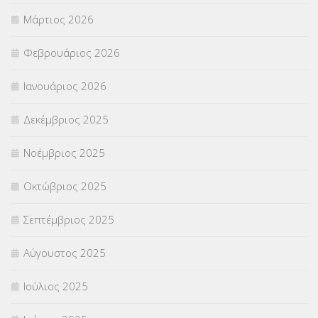
Μάρτιος 2026
ΣΤΕΛΕΧΗ
(360)
Φεβρουάριος 2026
ΣΥΜΒΟΥΛΕΥΤΙΚΟΣ ΣΤΑΘΜΟΣ ΝΕΩΝ
(18)
Ιανουάριος 2026
ΣΥΝΤΑΞΕΙΣ
(12)
Δεκέμβριος 2025
ΣΧΟΛΙΚΟΙ ΣΥΜΒΟΥΛΟΙ
(754)
Νοέμβριος 2025
ΥΠΕΡΑΡΙΘΜΟΙ
(1)
Οκτώβριος 2025
ΥΠΟΤΡΟΦΙΕΣ
(28)
Σεπτέμβριος 2025
ΦΥΣΙΚΗ ΑΓΩΓΗ
(692)
Αύγουστος 2025
Χωρίς κατηγορία
(55)
Ιούλιος 2025