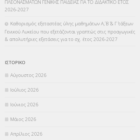
ΠΛΕΟΝΑΣΜΑΤΩΝ ΓΕΝΙΚΗΣ ΠΑΙΔΕΙΑΣ ΓΙΑ ΤΟ ΔΙΔΑΚΤΙΚΟ ΕΤΟΣ
ΜΕΤΑΘΕΣΕΙΣ-ΤΟΠΟΘΕΤΗΣΕΙΣ ΒΕΛΤΙΩΣΕΙΣ
(319)
2026-2027
ΜΕΤΑΤΑΞΕΙΣ
(87)
Καθορισμός εξεταστέας ύλης μαθημάτων Α΄, Β΄ & Γ΄ τάξεων
Γενικού Λυκείου που εξετάζονται γραπτώς στις προαγωγικές
ΜΕΤΑΦΟΡΑ ΜΑΘΗΤΩΝ
(3)
& απολυτήριες εξετάσεις για το σχ. έτος 2026-2027
ΝΟΜΟΘΕΣΙΑ
(66)
ΟΙΚΟΝΟΜΙΚΑ ΘΕΜΑΤΑ
(73)
ΙΣΤΟΡΙΚΌ
Αύγουστος 2026
Π.Ε.Κ. ΗΡΑΚΛΕΙΟΥ
(12)
Ιούλιος 2026
ΠΑΝΕΛΛΑΔΙΚΕΣ ΕΞΕΤΑΣΕΙΣ
(839)
Ιούνιος 2026
ΠΡΟΚΗΡΥΞΕΙΣ
(18)
Μάιος 2026
ΣΕΜΙΝΑΡΙΑ – ΗΜΕΡΙΔΕΣ
(495)
Απρίλιος 2026
ΣΕΠ
(50)