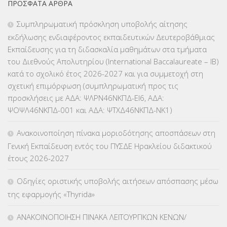
ΠΡΌΣΦΑΤΑ ΆΡΘΡΑ
ΕΠΑΛ
(366)
Συμπληρωματική πρόσκληση υποβολής αίτησης
εκδήλωσης ενδιαφέροντος εκπαιδευτικών Δευτεροβάθμιας
ΕΠΙΜΟΡΦΩΣΗ Τ.Π.Ε.
(10)
Εκπαίδευσης για τη διδασκαλία μαθημάτων στα τμήματα
του Διεθνούς Απολυτηρίου (International Baccalaureate – IB)
ΕΥΡΩΠΑΪΚΑ ΠΡΟΓΡΑΜΜΑΤΑ
(230)
κατά το σχολικό έτος 2026-2027 και για συμμετοχή στη
σχετική επιμόρφωση (συμπληρωματική προς τις
ΚΕΣΥ
(60)
προσκλήσεις με ΑΔΑ: ΨΛΡΝ46ΝΚΠΔ-ΕΙ6, ΑΔΑ:
ΨΟΨΛ46ΝΚΠΔ-001 και ΑΔΑ: ΨΤΧΔ46ΝΚΠΔ-ΝΚ1)
ΚΕΣΥΠ
(109)
Ανακοινοποίηση πίνακα μοριοδότησης αποσπάσεων στη
ΚΠγ – ΚΡΑΤΙΚΟ ΠΙΣΤΟΠΟΙΗΤΙΚΟ ΓΛΩΣΣΟΜΑΘΕΙΑΣ
(135)
Γενική Εκπαίδευση εντός του ΠΥΣΔΕ Ηρακλείου διδακτικού
έτους 2026-2027
ΚΠπ- ΚΡΑΤΙΚΟ ΠΙΣΤΟΠΟΙΗΤΙΚΟ ΠΛΗΡΟΦΟΡΙΚΗΣ
(12)
Οδηγίες οριστικής υποβολής αιτήσεων απόσπασης μέσω
ΛΟΙΠΑ
(309)
της εφαρμογής «Thyrida»
ΜΑΘΗΤΕΙΑ
(275)
ΑΝΑΚΟΙΝΟΠΟΙΗΣΗ ΠΙΝΑΚΑ ΛΕΙΤΟΥΡΓΙΚΩΝ ΚΕΝΩΝ/