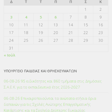
Δ
Τ
Τ
Π
Π
Σ
Κ
1
2
3
4
5
6
7
8
9
10
11
12
13
14
15
16
17
18
19
20
21
22
23
24
25
26
27
28
29
30
31
« Ιούλ
ΥΠΟΥΡΓΕΙΟ ΠΑΙΔΕΙΑΣ ΚΑΙ ΘΡΗΣΚΕΥΜΑΤΩΝ
06-08-26 95 ειδικότητες και 860 τμήματα στις Δημόσιες
Σ.Α.Ε.Κ. για το εκπαιδευτικό έτος 2026-2027
06-08-26 Επικαιροποιούνται τα ανώτατα ετήσια όρια
δαπανών για τις Σχολές Ανώτερης Επαγγελματικής
Κατάρτισης και τα Σχολεία Δεύτερης Ευκαιρίας