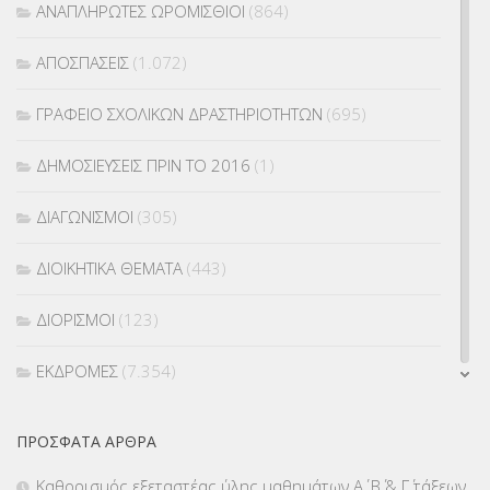
ΑΝΑΠΛΗΡΩΤΕΣ ΩΡΟΜΙΣΘΙΟΙ
(864)
ΑΠΟΣΠΑΣΕΙΣ
(1.072)
ΓΡΑΦΕΙΟ ΣΧΟΛΙΚΩΝ ΔΡΑΣΤΗΡΙΟΤΗΤΩΝ
(695)
ΔΗΜΟΣΙΕΥΣΕΙΣ ΠΡΙΝ ΤΟ 2016
(1)
ΔΙΑΓΩΝΙΣΜΟΙ
(305)
ΔΙΟΙΚΗΤΙΚΑ ΘΕΜΑΤΑ
(443)
ΔΙΟΡΙΣΜΟΙ
(123)
ΕΚΔΡΟΜΕΣ
(7.354)
ΕΚΠΑΙΔΕΥΤΙΚΑ ΘΕΜΑΤΑ
(2.823)
ΠΡΌΣΦΑΤΑ ΆΡΘΡΑ
ΕΠΑΛ
(366)
Καθορισμός εξεταστέας ύλης μαθημάτων Α΄, Β΄ & Γ΄ τάξεων