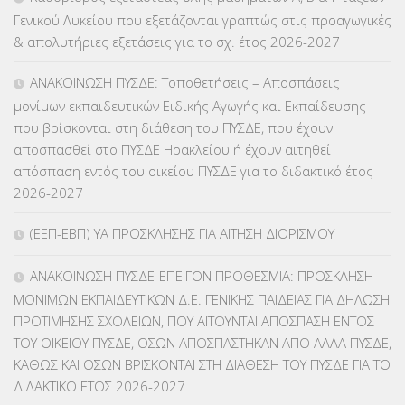
Γενικού Λυκείου που εξετάζονται γραπτώς στις προαγωγικές
ΕΠΙΜΟΡΦΩΣΗ Τ.Π.Ε.
(10)
& απολυτήριες εξετάσεις για το σχ. έτος 2026-2027
ΕΥΡΩΠΑΪΚΑ ΠΡΟΓΡΑΜΜΑΤΑ
(230)
ΑΝΑΚΟΙΝΩΣΗ ΠΥΣΔΕ: Τοποθετήσεις – Αποσπάσεις
μονίμων εκπαιδευτικών Ειδικής Αγωγής και Εκπαίδευσης
ΚΕΣΥ
(60)
που βρίσκονται στη διάθεση του ΠΥΣΔΕ, που έχουν
αποσπασθεί στο ΠΥΣΔΕ Ηρακλείου ή έχουν αιτηθεί
ΚΕΣΥΠ
(109)
απόσπαση εντός του οικείου ΠΥΣΔΕ για το διδακτικό έτος
2026-2027
ΚΠγ – ΚΡΑΤΙΚΟ ΠΙΣΤΟΠΟΙΗΤΙΚΟ ΓΛΩΣΣΟΜΑΘΕΙΑΣ
(135)
(ΕΕΠ-ΕΒΠ) ΥΑ ΠΡΟΣΚΛΗΣΗΣ ΓΙΑ ΑΙΤΗΣΗ ΔΙΟΡΙΣΜΟΥ
ΚΠπ- ΚΡΑΤΙΚΟ ΠΙΣΤΟΠΟΙΗΤΙΚΟ ΠΛΗΡΟΦΟΡΙΚΗΣ
(12)
ΑΝΑΚΟΙΝΩΣΗ ΠΥΣΔΕ-ΕΠΕΙΓΟΝ ΠΡΟΘΕΣΜΙΑ: ΠΡΟΣΚΛΗΣΗ
ΛΟΙΠΑ
(309)
ΜΟΝΙΜΩΝ ΕΚΠΑΙΔΕΥΤΙΚΩΝ Δ.Ε. ΓΕΝΙΚΗΣ ΠΑΙΔΕΙΑΣ ΓΙΑ ΔΗΛΩΣΗ
ΠΡΟΤΙΜΗΣΗΣ ΣΧΟΛΕΙΩΝ, ΠΟΥ ΑΙΤΟΥΝΤΑΙ ΑΠΟΣΠΑΣΗ ΕΝΤΟΣ
ΜΑΘΗΤΕΙΑ
(275)
ΤΟΥ ΟΙΚΕΙΟΥ ΠΥΣΔΕ, ΟΣΩΝ ΑΠΟΣΠΑΣΤΗΚΑΝ ΑΠΟ ΑΛΛΑ ΠΥΣΔΕ,
ΚΑΘΩΣ ΚΑΙ ΟΣΩΝ ΒΡΙΣΚΟΝΤΑΙ ΣΤΗ ΔΙΑΘΕΣΗ ΤΟΥ ΠΥΣΔΕ ΓΙΑ ΤΟ
ΜΕΤΑΘΕΣΕΙΣ-ΤΟΠΟΘΕΤΗΣΕΙΣ ΒΕΛΤΙΩΣΕΙΣ
(319)
ΔΙΔΑΚΤΙΚΟ ΕΤΟΣ 2026-2027