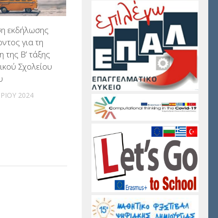
η εκδήλωσης
ντος για τη
η της Β’ τάξης
ικού Σχολείου
υ
ΡΊΟΥ 2024