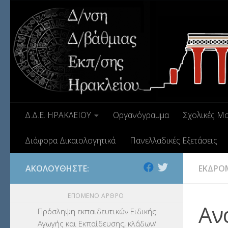
Δ.Δ.Ε. ΗΡΑΚΛΕΙΟΥ
Οργανόγραμμα
Σχολικές Μ
Διάφορα Δικαιολογητικά
Πανελλαδικές Εξετάσεις
ΑΚΟΛΟΥΘΉΣΤΕ:
ΕΚΔΡΟ
ΕΠΌΜΕΝΟ ΆΡΘΡΟ
Αν
Πρόσληψη εκπαιδευτικών Ειδικής
Αγωγής και Εκπαίδευσης, κλάδων/