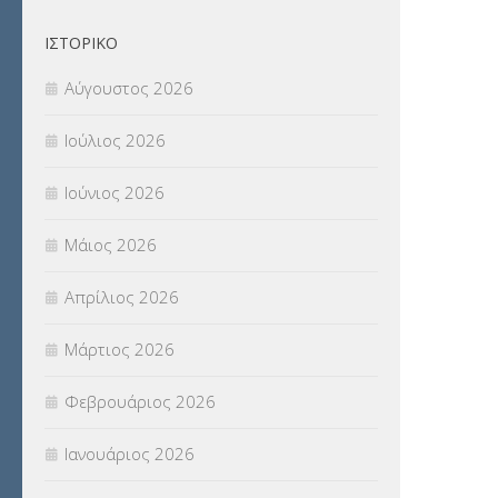
Π.Ε.Κ. ΗΡΑΚΛΕΙΟΥ
(12)
ΙΣΤΟΡΙΚΌ
ΠΑΝΕΛΛΑΔΙΚΕΣ ΕΞΕΤΑΣΕΙΣ
(839)
Αύγουστος 2026
ΠΡΟΚΗΡΥΞΕΙΣ
(18)
Ιούλιος 2026
ΣΕΜΙΝΑΡΙΑ – ΗΜΕΡΙΔΕΣ
(495)
Ιούνιος 2026
ΣΕΠ
(50)
Μάιος 2026
ΣΤΕΛΕΧΗ
(360)
Απρίλιος 2026
ΣΥΜΒΟΥΛΕΥΤΙΚΟΣ ΣΤΑΘΜΟΣ ΝΕΩΝ
Μάρτιος 2026
(18)
Φεβρουάριος 2026
ΣΥΝΤΑΞΕΙΣ
(12)
Ιανουάριος 2026
ΣΧΟΛΙΚΟΙ ΣΥΜΒΟΥΛΟΙ
(754)