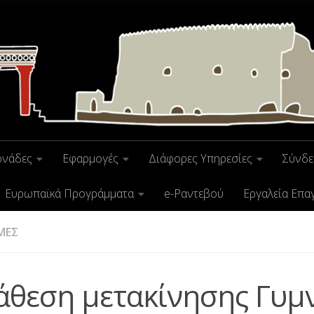
ονάδες
Εφαρμογές
Διάφορες Υπηρεσίες
Σύνδε
Ευρωπαϊκά Προγράμματα
e-Ραντεβού
Εργαλεία Επα
ΜΕΣ
άθεση μετακίνησης Γυμ