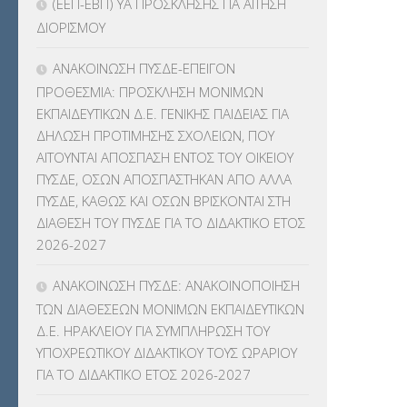
(ΕΕΠ-ΕΒΠ) ΥΑ ΠΡΟΣΚΛΗΣΗΣ ΓΙΑ ΑΙΤΗΣΗ
ΔΙΟΡΙΣΜΟΥ
ΚΠπ- ΚΡΑΤΙΚΟ ΠΙΣΤΟΠΟΙΗΤΙΚΟ
ΠΛΗΡΟΦΟΡΙΚΗΣ
(12)
ΑΝΑΚΟΙΝΩΣΗ ΠΥΣΔΕ-ΕΠΕΙΓΟΝ
ΠΡΟΘΕΣΜΙΑ: ΠΡΟΣΚΛΗΣΗ ΜΟΝΙΜΩΝ
ΛΟΙΠΑ
(309)
ΕΚΠΑΙΔΕΥΤΙΚΩΝ Δ.Ε. ΓΕΝΙΚΗΣ ΠΑΙΔΕΙΑΣ ΓΙΑ
ΔΗΛΩΣΗ ΠΡΟΤΙΜΗΣΗΣ ΣΧΟΛΕΙΩΝ, ΠΟΥ
ΜΑΘΗΤΕΙΑ
(275)
ΑΙΤΟΥΝΤΑΙ ΑΠΟΣΠΑΣΗ ΕΝΤΟΣ ΤΟΥ ΟΙΚΕΙΟΥ
ΠΥΣΔΕ, ΟΣΩΝ ΑΠΟΣΠΑΣΤΗΚΑΝ ΑΠΟ ΑΛΛΑ
ΜΕΤΑΘΕΣΕΙΣ-ΤΟΠΟΘΕΤΗΣΕΙΣ
ΠΥΣΔΕ, ΚΑΘΩΣ ΚΑΙ ΟΣΩΝ ΒΡΙΣΚΟΝΤΑΙ ΣΤΗ
ΒΕΛΤΙΩΣΕΙΣ
(319)
ΔΙΑΘΕΣΗ ΤΟΥ ΠΥΣΔΕ ΓΙΑ ΤΟ ΔΙΔΑΚΤΙΚΟ ΕΤΟΣ
2026-2027
ΜΕΤΑΤΑΞΕΙΣ
(87)
ΑΝΑΚΟΙΝΩΣΗ ΠΥΣΔΕ: ΑΝΑΚΟΙΝΟΠΟΙΗΣΗ
ΜΕΤΑΦΟΡΑ ΜΑΘΗΤΩΝ
(3)
ΤΩΝ ΔΙΑΘΕΣΕΩΝ ΜΟΝΙΜΩΝ ΕΚΠΑΙΔΕΥΤΙΚΩΝ
Δ.Ε. ΗΡΑΚΛΕΙΟΥ ΓΙΑ ΣΥΜΠΛΗΡΩΣΗ ΤΟΥ
ΝΟΜΟΘΕΣΙΑ
(66)
ΥΠΟΧΡΕΩΤΙΚΟΥ ΔΙΔΑΚΤΙΚΟΥ ΤΟΥΣ ΩΡΑΡΙΟΥ
ΓΙΑ ΤΟ ΔΙΔΑΚΤΙΚΟ ΕΤΟΣ 2026-2027
ΟΙΚΟΝΟΜΙΚΑ ΘΕΜΑΤΑ
(73)