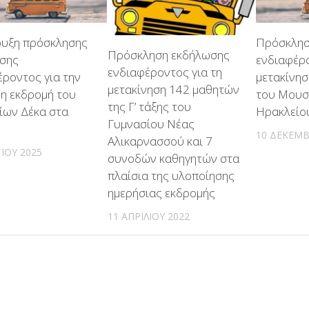
υξη πρόσκλησης
Πρόσκλησ
Πρόσκληση εκδήλωσης
σης
ενδιαφέρο
ενδιαφέροντος για τη
έροντος για την
μετακίνησ
μετακίνηση 142 μαθητών
ρη εκδρομή του
του Μουσ
της Γ’ τάξης του
γίων Δέκα στα
Ηρακλείο
Γυμνασίου Νέας
10 ΔΕΚΕΜΒ
Αλικαρνασσού και 7
ΊΟΥ 2025
συνοδών καθηγητών στα
πλαίσια της υλοποίησης
ημερήσιας εκδρομής
11 ΑΠΡΙΛΊΟΥ 2022