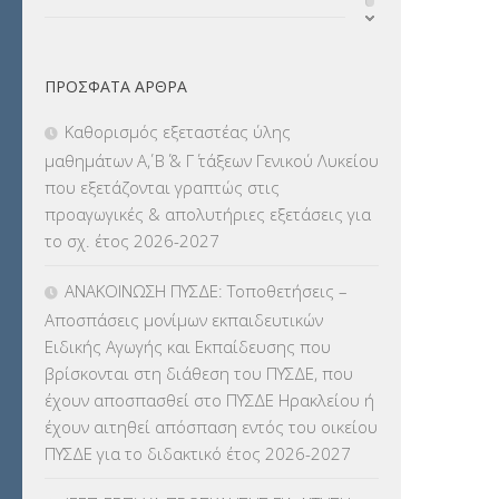
ΔΙΟΡΙΣΜΟΙ
(123)
ΠΡΌΣΦΑΤΑ ΆΡΘΡΑ
ΕΚΔΡΟΜΕΣ
(7.354)
Καθορισμός εξεταστέας ύλης
ΕΚΠΑΙΔΕΥΤΙΚΑ ΘΕΜΑΤΑ
(2.823)
μαθημάτων Α΄, Β΄ & Γ΄ τάξεων Γενικού Λυκείου
που εξετάζονται γραπτώς στις
ΕΠΑΛ
(366)
προαγωγικές & απολυτήριες εξετάσεις για
το σχ. έτος 2026-2027
ΕΠΙΜΟΡΦΩΣΗ Τ.Π.Ε.
(10)
ΑΝΑΚΟΙΝΩΣΗ ΠΥΣΔΕ: Τοποθετήσεις –
ΕΥΡΩΠΑΪΚΑ ΠΡΟΓΡΑΜΜΑΤΑ
(230)
Αποσπάσεις μονίμων εκπαιδευτικών
Ειδικής Αγωγής και Εκπαίδευσης που
ΚΕΣΥ
(60)
βρίσκονται στη διάθεση του ΠΥΣΔΕ, που
έχουν αποσπασθεί στο ΠΥΣΔΕ Ηρακλείου ή
ΚΕΣΥΠ
(109)
έχουν αιτηθεί απόσπαση εντός του οικείου
ΠΥΣΔΕ για το διδακτικό έτος 2026-2027
ΚΠγ – ΚΡΑΤΙΚΟ ΠΙΣΤΟΠΟΙΗΤΙΚΟ
ΓΛΩΣΣΟΜΑΘΕΙΑΣ
(135)