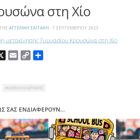
ουσώνα στη Χίο
ΤΗΣ
ΑΓΓΕΛΙΚΉ ΣΑΪΤΆΚΗ
·
7 ΣΕΠΤΕΜΒΡΊΟΥ 2023
η μετακίνησης Γυμνασίου Κρουσώνα στη Χίο
acebook
X
Email
Copy
Μοιραστείτε
Link
ΑΝΑΘΕΣΗ ΕΚΔΡΟΜΗΣ
ΩΣ ΣΑΣ ΕΝΔΙΑΦΈΡΟΥΝ…