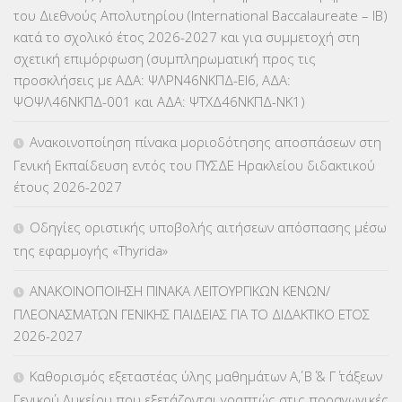
του Διεθνούς Απολυτηρίου (International Baccalaureate – IB)
κατά το σχολικό έτος 2026-2027 και για συμμετοχή στη
σχετική επιμόρφωση (συμπληρωματική προς τις
προσκλήσεις με ΑΔΑ: ΨΛΡΝ46ΝΚΠΔ-ΕΙ6, ΑΔΑ:
ΨΟΨΛ46ΝΚΠΔ-001 και ΑΔΑ: ΨΤΧΔ46ΝΚΠΔ-ΝΚ1)
Ανακοινοποίηση πίνακα μοριοδότησης αποσπάσεων στη
Γενική Εκπαίδευση εντός του ΠΥΣΔΕ Ηρακλείου διδακτικού
έτους 2026-2027
Οδηγίες οριστικής υποβολής αιτήσεων απόσπασης μέσω
της εφαρμογής «Thyrida»
ΑΝΑΚΟΙΝΟΠΟΙΗΣΗ ΠΙΝΑΚΑ ΛΕΙΤΟΥΡΓΙΚΩΝ ΚΕΝΩΝ/
ΠΛΕΟΝΑΣΜΑΤΩΝ ΓΕΝΙΚΗΣ ΠΑΙΔΕΙΑΣ ΓΙΑ ΤΟ ΔΙΔΑΚΤΙΚΟ ΕΤΟΣ
2026-2027
Καθορισμός εξεταστέας ύλης μαθημάτων Α΄, Β΄ & Γ΄ τάξεων
Γενικού Λυκείου που εξετάζονται γραπτώς στις προαγωγικές