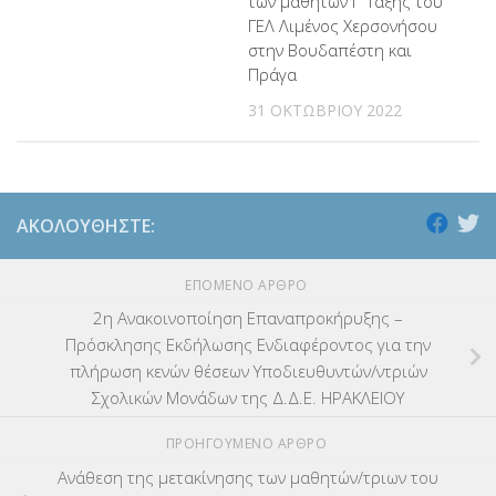
των μαθητών Γ’ Τάξης του
ΓΕΛ Λιμένος Χερσονήσου
ΕΠΑΛ
(366)
στην Βουδαπέστη και
Πράγα
ΕΠΙΜΟΡΦΩΣΗ Τ.Π.Ε.
(10)
31 ΟΚΤΩΒΡΊΟΥ 2022
ΕΥΡΩΠΑΪΚΑ ΠΡΟΓΡΑΜΜΑΤΑ
(230)
ΚΕΣΥ
(60)
ΑΚΟΛΟΥΘΉΣΤΕ:
ΚΕΣΥΠ
(109)
ΕΠΌΜΕΝΟ ΆΡΘΡΟ
ΚΠγ – ΚΡΑΤΙΚΟ ΠΙΣΤΟΠΟΙΗΤΙΚΟ ΓΛΩΣΣΟΜΑΘΕΙΑΣ
(135)
2η Ανακοινοποίηση Eπαναπροκήρυξης –
ΚΠπ- ΚΡΑΤΙΚΟ ΠΙΣΤΟΠΟΙΗΤΙΚΟ ΠΛΗΡΟΦΟΡΙΚΗΣ
(12)
Πρόσκλησης Εκδήλωσης Ενδιαφέροντος για την
πλήρωση κενών θέσεων Υποδιευθυντών/ντριών
ΛΟΙΠΑ
(309)
Σχολικών Μονάδων της Δ.Δ.Ε. ΗΡΑΚΛΕΙΟΥ
ΠΡΟΗΓΟΎΜΕΝΟ ΆΡΘΡΟ
ΜΑΘΗΤΕΙΑ
(275)
Ανάθεση της μετακίνησης των μαθητών/τριων του