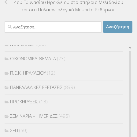
ΜΕΤΑΘΕΣΕΙΣ-ΤΟΠΟΘΕΤΗΣΕΙΣ ΒΕΛΤΙΩΣΕΙΣ
(319)
4ου Γυμνασίου Ηρακλείου στο σπήλαιο Μελιδονίου
και στο Παλαιοντολογικό Μουσείο Ρεθύμνου
ΜΕΤΑΤΑΞΕΙΣ
(87)
Αναζήτηση
ΜΕΤΑΦΟΡΑ ΜΑΘΗΤΩΝ
(3)
για:
ΝΟΜΟΘΕΣΙΑ
(66)
ΟΙΚΟΝΟΜΙΚΑ ΘΕΜΑΤΑ
(73)
Π.Ε.Κ. ΗΡΑΚΛΕΙΟΥ
(12)
ΠΑΝΕΛΛΑΔΙΚΕΣ ΕΞΕΤΑΣΕΙΣ
(839)
ΠΡΟΚΗΡΥΞΕΙΣ
(18)
ΣΕΜΙΝΑΡΙΑ – ΗΜΕΡΙΔΕΣ
(495)
ΣΕΠ
(50)