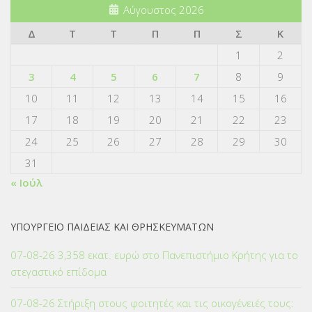
Αύγουστος 2026
Δ
Τ
Τ
Π
Π
Σ
Κ
1
2
3
4
5
6
7
8
9
10
11
12
13
14
15
16
17
18
19
20
21
22
23
24
25
26
27
28
29
30
31
« Ιούλ
ΥΠΟΥΡΓΕΙΟ ΠΑΙΔΕΙΑΣ ΚΑΙ ΘΡΗΣΚΕΥΜΑΤΩΝ
07-08-26 3,358 εκατ. ευρώ στο Πανεπιστήμιο Κρήτης για το
στεγαστικό επίδομα
07-08-26 Στήριξη στους φοιτητές και τις οικογένειές τους: