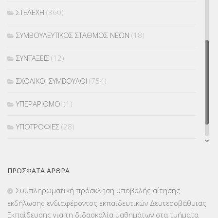
ΣΤΕΛΕΧΗ
(360)
ΣΥΜΒΟΥΛΕΥΤΙΚΟΣ ΣΤΑΘΜΟΣ ΝΕΩΝ
(18)
ΣΥΝΤΑΞΕΙΣ
(12)
ΣΧΟΛΙΚΟΙ ΣΥΜΒΟΥΛΟΙ
(754)
ΥΠΕΡΑΡΙΘΜΟΙ
(1)
ΥΠΟΤΡΟΦΙΕΣ
(28)
ΦΥΣΙΚΗ ΑΓΩΓΗ
(692)
ΠΡΌΣΦΑΤΑ ΆΡΘΡΑ
Χωρίς κατηγορία
(55)
Συμπληρωματική πρόσκληση υποβολής αίτησης
εκδήλωσης ενδιαφέροντος εκπαιδευτικών Δευτεροβάθμιας
Εκπαίδευσης για τη διδασκαλία μαθημάτων στα τμήματα