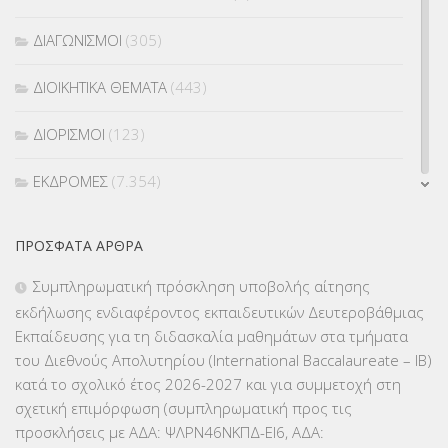
ΔΙΑΓΩΝΙΣΜΟΙ
(305)
ΔΙΟΙΚΗΤΙΚΑ ΘΕΜΑΤΑ
(443)
ΔΙΟΡΙΣΜΟΙ
(123)
ΕΚΔΡΟΜΕΣ
(7.354)
ΕΚΠΑΙΔΕΥΤΙΚΑ ΘΕΜΑΤΑ
(2.824)
ΠΡΌΣΦΑΤΑ ΆΡΘΡΑ
ΕΠΑΛ
(366)
Συμπληρωματική πρόσκληση υποβολής αίτησης
εκδήλωσης ενδιαφέροντος εκπαιδευτικών Δευτεροβάθμιας
ΕΠΙΜΟΡΦΩΣΗ Τ.Π.Ε.
(10)
Εκπαίδευσης για τη διδασκαλία μαθημάτων στα τμήματα
του Διεθνούς Απολυτηρίου (International Baccalaureate – IB)
ΕΥΡΩΠΑΪΚΑ ΠΡΟΓΡΑΜΜΑΤΑ
(230)
κατά το σχολικό έτος 2026-2027 και για συμμετοχή στη
σχετική επιμόρφωση (συμπληρωματική προς τις
ΚΕΣΥ
(60)
προσκλήσεις με ΑΔΑ: ΨΛΡΝ46ΝΚΠΔ-ΕΙ6, ΑΔΑ: