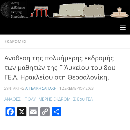
ΕΚΔΡΟΜΕΣ
Ανάθεση της πολυήμερης εκδρομής
των μαθητών της Γ΄ Λυκείου του 8ου
ΓΕ.Λ. Ηρακλείου στη Θεσσαλονίκη.
ΣΥΝΤΆΚΤΗΣ
ΑΓΓΕΛΙΚΉ ΣΑΪΤΆΚΗ
·
1 ΔΕΚΕΜΒΡΊΟΥ 2023
ΑΝΑΘΕΣΗ ΠΟΛΥΗΜΕΡΗΣ ΕΚΔΡΟΜΗΣ 8ου ΓΕΛ
Facebook
X
Email
Copy
Μοιραστείτε
Link