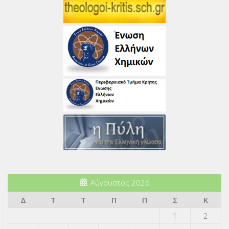
Αύγουστος 2026
Δ
Τ
Τ
Π
Π
Σ
Κ
1
2