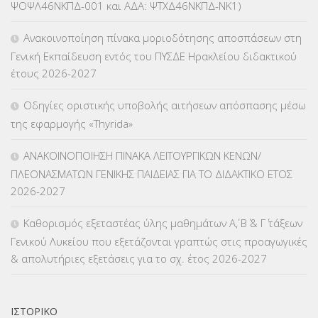
ΨΟΨΛ46ΝΚΠΔ-001 και ΑΔΑ: ΨΤΧΔ46ΝΚΠΔ-ΝΚ1)
ΚΕΣΥΠ
(109)
Ανακοινοποίηση πίνακα μοριοδότησης αποσπάσεων στη
ΚΠγ – ΚΡΑΤΙΚΟ ΠΙΣΤΟΠΟΙΗΤΙΚΟ ΓΛΩΣΣΟΜΑΘΕΙΑΣ
(135)
Γενική Εκπαίδευση εντός του ΠΥΣΔΕ Ηρακλείου διδακτικού
έτους 2026-2027
ΚΠπ- ΚΡΑΤΙΚΟ ΠΙΣΤΟΠΟΙΗΤΙΚΟ ΠΛΗΡΟΦΟΡΙΚΗΣ
(12)
Οδηγίες οριστικής υποβολής αιτήσεων απόσπασης μέσω
ΛΟΙΠΑ
(309)
της εφαρμογής «Thyrida»
ΜΑΘΗΤΕΙΑ
(275)
ΑΝΑΚΟΙΝΟΠΟΙΗΣΗ ΠΙΝΑΚΑ ΛΕΙΤΟΥΡΓΙΚΩΝ ΚΕΝΩΝ/
ΠΛΕΟΝΑΣΜΑΤΩΝ ΓΕΝΙΚΗΣ ΠΑΙΔΕΙΑΣ ΓΙΑ ΤΟ ΔΙΔΑΚΤΙΚΟ ΕΤΟΣ
ΜΕΤΑΘΕΣΕΙΣ-ΤΟΠΟΘΕΤΗΣΕΙΣ ΒΕΛΤΙΩΣΕΙΣ
(319)
2026-2027
ΜΕΤΑΤΑΞΕΙΣ
(87)
Καθορισμός εξεταστέας ύλης μαθημάτων Α΄, Β΄ & Γ΄ τάξεων
Γενικού Λυκείου που εξετάζονται γραπτώς στις προαγωγικές
ΜΕΤΑΦΟΡΑ ΜΑΘΗΤΩΝ
(3)
& απολυτήριες εξετάσεις για το σχ. έτος 2026-2027
ΝΟΜΟΘΕΣΙΑ
(66)
ΟΙΚΟΝΟΜΙΚΑ ΘΕΜΑΤΑ
(73)
ΙΣΤΟΡΙΚΌ