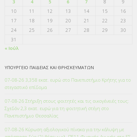
3
4
5
6
7
8
9
10
11
12
13
14
15
16
17
18
19
20
21
22
23
24
25
26
27
28
29
30
31
« Ιούλ
ΥΠΟΥΡΓΕΙΟ ΠΑΙΔΕΙΑΣ ΚΑΙ ΘΡΗΣΚΕΥΜΑΤΩΝ
07-08-26 3,358 εκατ. ευρώ στο Πανεπιστήμιο Κρήτης για το
στεγαστικό επίδομα
07-08-26 Στήριξη στους φοιτητές και τις οικογένειές τους:
Σχεδόν 2,3 εκατ. ευρώ για τη φοιτητική στέγη στο
Πανεπιστήμιο Θεσσαλίας
07-08-26 Κύρωση αξιολογικού πίνακα για την κάλυψη με
απόσπαση δύο (2) θέσεων κλ. ΠΕ11 Φυσικής Αγωγής στο ΕΣ