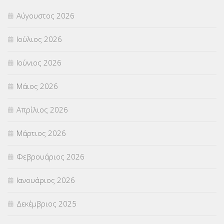
Αύγουστος 2026
Π.Ε.Κ. ΗΡΑΚΛΕΙΟΥ
(12)
Ιούλιος 2026
ΠΑΝΕΛΛΑΔΙΚΕΣ ΕΞΕΤΑΣΕΙΣ
(839)
Ιούνιος 2026
ΠΡΟΚΗΡΥΞΕΙΣ
(18)
Μάιος 2026
ΣΕΜΙΝΑΡΙΑ – ΗΜΕΡΙΔΕΣ
(495)
Απρίλιος 2026
ΣΕΠ
(50)
Μάρτιος 2026
ΣΤΕΛΕΧΗ
(360)
Φεβρουάριος 2026
ΣΥΜΒΟΥΛΕΥΤΙΚΟΣ ΣΤΑΘΜΟΣ ΝΕΩΝ
(18)
Ιανουάριος 2026
ΣΥΝΤΑΞΕΙΣ
(12)
Δεκέμβριος 2025
ΣΧΟΛΙΚΟΙ ΣΥΜΒΟΥΛΟΙ
(754)