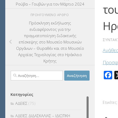
Ρούβα – Γουβών για τον Μάρτιο 2024
το
ΠΡΟΗΓΟΎΜΕΝΟ ΆΡΘΡΟ
Ηρ
Πρόσκληση εκδήλωσης
ενδιαφέροντος για την
πραγματοποίηση διδακτικής
ΣΥΝΤΆΚ
επίσκεψης στο Μουσείο Μουσικών
Οργάνων – Θυραθέν και στο Μουσείο
Ανάθεσ
Αρχαίας Τεχνολογίας στο Ηράκλειο
Κρήτης
Προσφ
F
Αναζήτηση
για:
Κατηγορίες
Ετικέτες:
ΑΔΕΙΕΣ
(75)
ΑΔΕΙΕΣ ΔΙΔΑΣΚΑΛΙΑΣ – ΙΔΙΩΤΙΚΗ