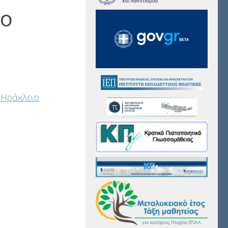
το
 Ηράκλειο