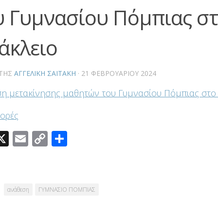
υ Γυμνασίου Πόμπιας σ
άκλειο
ΤΗΣ
ΑΓΓΕΛΙΚΉ ΣΑΪΤΆΚΗ
·
21 ΦΕΒΡΟΥΑΡΊΟΥ 2024
η μετακίνησης μαθητών του Γυμνασίου Πόμπιας στο
ορές
acebook
X
Email
Copy
Μοιραστείτε
Link
ανάθεση
ΓΥΜΝΑΣΙΟ ΠΟΜΠΙΑΣ