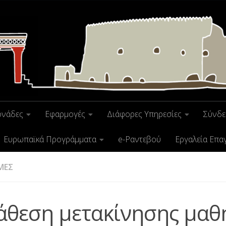
ονάδες
Εφαρμογές
Διάφορες Υπηρεσίες
Σύνδε
Ευρωπαϊκά Προγράμματα
e-Ραντεβού
Εργαλεία Επα
ΜΕΣ
άθεση μετακίνησης μαθ