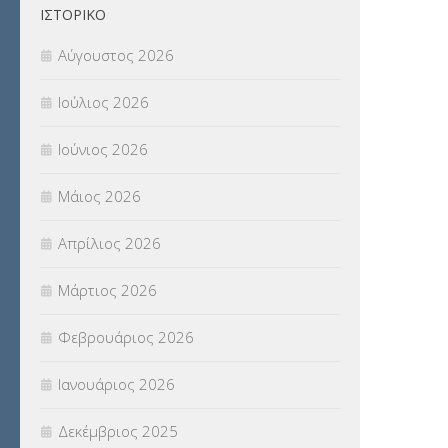
ΙΣΤΟΡΙΚΌ
Π.Ε.Κ. ΗΡΑΚΛΕΙΟΥ
(12)
Αύγουστος 2026
ΠΑΝΕΛΛΑΔΙΚΕΣ ΕΞΕΤΑΣΕΙΣ
(839)
Ιούλιος 2026
ΠΡΟΚΗΡΥΞΕΙΣ
(18)
Ιούνιος 2026
ΣΕΜΙΝΑΡΙΑ – ΗΜΕΡΙΔΕΣ
(495)
Μάιος 2026
ΣΕΠ
(50)
Απρίλιος 2026
ΣΤΕΛΕΧΗ
(360)
Μάρτιος 2026
ΣΥΜΒΟΥΛΕΥΤΙΚΟΣ ΣΤΑΘΜΟΣ ΝΕΩΝ
Φεβρουάριος 2026
(18)
Ιανουάριος 2026
ΣΥΝΤΑΞΕΙΣ
(12)
Δεκέμβριος 2025
ΣΧΟΛΙΚΟΙ ΣΥΜΒΟΥΛΟΙ
(754)