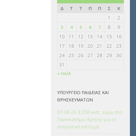
Δ
Τ
Τ
Π
Π
Σ
Κ
1
2
3
4
5
6
7
8
9
10
11
12
13
14
15
16
17
18
19
20
21
22
23
24
25
26
27
28
29
30
31
« Ιούλ
ΥΠΟΥΡΓΕΙΟ ΠΑΙΔΕΙΑΣ ΚΑΙ
ΘΡΗΣΚΕΥΜΑΤΩΝ
07-08-26 3,358 εκατ. ευρώ στο
Πανεπιστήμιο Κρήτης για το
στεγαστικό επίδομα