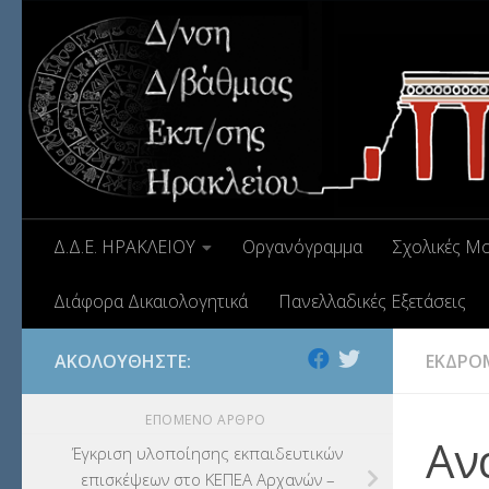
Δ.Δ.Ε. ΗΡΑΚΛΕΙΟΥ
Οργανόγραμμα
Σχολικές Μ
Διάφορα Δικαιολογητικά
Πανελλαδικές Εξετάσεις
ΑΚΟΛΟΥΘΉΣΤΕ:
ΕΚΔΡΟ
ΕΠΌΜΕΝΟ ΆΡΘΡΟ
Αν
Έγκριση υλοποίησης εκπαιδευτικών
επισκέψεων στο ΚΕΠΕΑ Αρχανών –