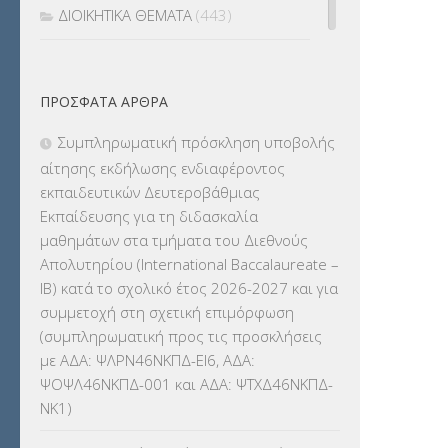
ΔΙΟΙΚΗΤΙΚΑ ΘΕΜΑΤΑ
(443)
ΔΙΟΡΙΣΜΟΙ
(123)
ΠΡΌΣΦΑΤΑ ΆΡΘΡΑ
ΕΚΔΡΟΜΕΣ
(7.354)
Συμπληρωματική πρόσκληση υποβολής
ΕΚΠΑΙΔΕΥΤΙΚΑ ΘΕΜΑΤΑ
(2.824)
αίτησης εκδήλωσης ενδιαφέροντος
εκπαιδευτικών Δευτεροβάθμιας
ΕΠΑΛ
(366)
Εκπαίδευσης για τη διδασκαλία
μαθημάτων στα τμήματα του Διεθνούς
ΕΠΙΜΟΡΦΩΣΗ Τ.Π.Ε.
(10)
Απολυτηρίου (International Baccalaureate –
IB) κατά το σχολικό έτος 2026-2027 και για
ΕΥΡΩΠΑΪΚΑ ΠΡΟΓΡΑΜΜΑΤΑ
(230)
συμμετοχή στη σχετική επιμόρφωση
(συμπληρωματική προς τις προσκλήσεις
ΚΕΣΥ
(60)
με ΑΔΑ: ΨΛΡΝ46ΝΚΠΔ-ΕΙ6, ΑΔΑ:
ΨΟΨΛ46ΝΚΠΔ-001 και ΑΔΑ: ΨΤΧΔ46ΝΚΠΔ-
ΚΕΣΥΠ
(109)
ΝΚ1)
ΚΠγ – ΚΡΑΤΙΚΟ ΠΙΣΤΟΠΟΙΗΤΙΚΟ