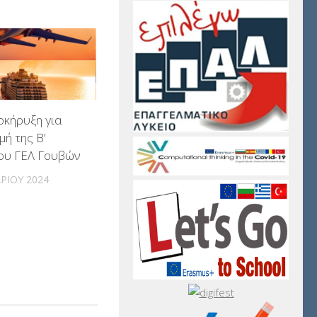
οκήρυξη για
μή της Β’
του ΓΕΛ Γουβών
ΡΊΟΥ 2024