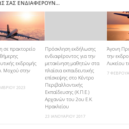
ΩΣ ΣΑΣ ΕΝΔΙΑΦΈΡΟΥΝ…
η σε πρακτορείο
Πρόσκληση εκδήλωσης
Άγονη Πρ
νθήμερης
ενδιαφέροντος για την
την εκδρο
ευτικής εκδρομής
μετακίνηση μαθητών στα
Λυκείου 
Λ. Μοχού στην
πλαίσια εκπαιδευτικής
7 ΦΕΒΡΟΥΑ
επίσκεψης στο Κέντρο
Περιβαλλοντικής
ΜΒΡΊΟΥ 2023
Εκπαίδευσης (Κ.Π.Ε.)
Αρχανών του 2ου Ε.Κ.
Ηρακλείου
23 ΙΑΝΟΥΑΡΊΟΥ 2017