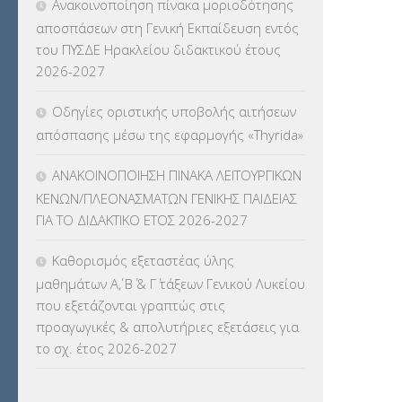
Ανακοινοποίηση πίνακα μοριοδότησης
ΓΛΩΣΣΟΜΑΘΕΙΑΣ
(135)
αποσπάσεων στη Γενική Εκπαίδευση εντός
του ΠΥΣΔΕ Ηρακλείου διδακτικού έτους
ΚΠπ- ΚΡΑΤΙΚΟ ΠΙΣΤΟΠΟΙΗΤΙΚΟ
2026-2027
ΠΛΗΡΟΦΟΡΙΚΗΣ
(12)
Οδηγίες οριστικής υποβολής αιτήσεων
ΛΟΙΠΑ
(309)
απόσπασης μέσω της εφαρμογής «Thyrida»
ΜΑΘΗΤΕΙΑ
(275)
ΑΝΑΚΟΙΝΟΠΟΙΗΣΗ ΠΙΝΑΚΑ ΛΕΙΤΟΥΡΓΙΚΩΝ
ΚΕΝΩΝ/ΠΛΕΟΝΑΣΜΑΤΩΝ ΓΕΝΙΚΗΣ ΠΑΙΔΕΙΑΣ
ΜΕΤΑΘΕΣΕΙΣ-ΤΟΠΟΘΕΤΗΣΕΙΣ
ΓΙΑ ΤΟ ΔΙΔΑΚΤΙΚΟ ΕΤΟΣ 2026-2027
ΒΕΛΤΙΩΣΕΙΣ
(319)
Καθορισμός εξεταστέας ύλης
ΜΕΤΑΤΑΞΕΙΣ
(87)
μαθημάτων Α΄, Β΄ & Γ΄ τάξεων Γενικού Λυκείου
που εξετάζονται γραπτώς στις
ΜΕΤΑΦΟΡΑ ΜΑΘΗΤΩΝ
(3)
προαγωγικές & απολυτήριες εξετάσεις για
το σχ. έτος 2026-2027
ΝΟΜΟΘΕΣΙΑ
(66)
ΟΙΚΟΝΟΜΙΚΑ ΘΕΜΑΤΑ
(73)