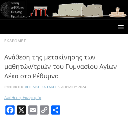
ΕΚΔΡΟΜΕΣ
Ανάθεση της μετακίνησης των
μαθητών/τριών του Γυμνασίου Αγίων
Δέκα στο Ρέθυμνο
ΣΥΝΤΆΚΤΗΣ
ΑΓΓΕΛΙΚΉ ΣΑΪΤΆΚΗ
·
9 ΑΠΡΙΛΊΟΥ 2024
Ανάθεση_Εκδρομής
Facebook
X
Email
Copy
Μοιραστείτε
Link