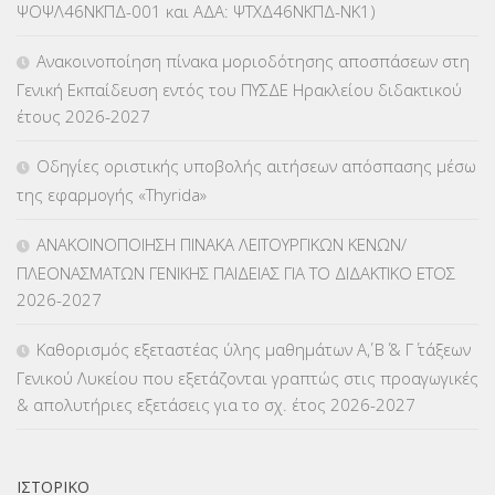
ΨΟΨΛ46ΝΚΠΔ-001 και ΑΔΑ: ΨΤΧΔ46ΝΚΠΔ-ΝΚ1)
ΚΕΣΥΠ
(109)
Ανακοινοποίηση πίνακα μοριοδότησης αποσπάσεων στη
ΚΠγ – ΚΡΑΤΙΚΟ ΠΙΣΤΟΠΟΙΗΤΙΚΟ ΓΛΩΣΣΟΜΑΘΕΙΑΣ
(135)
Γενική Εκπαίδευση εντός του ΠΥΣΔΕ Ηρακλείου διδακτικού
έτους 2026-2027
ΚΠπ- ΚΡΑΤΙΚΟ ΠΙΣΤΟΠΟΙΗΤΙΚΟ ΠΛΗΡΟΦΟΡΙΚΗΣ
(12)
Οδηγίες οριστικής υποβολής αιτήσεων απόσπασης μέσω
ΛΟΙΠΑ
(309)
της εφαρμογής «Thyrida»
ΜΑΘΗΤΕΙΑ
(275)
ΑΝΑΚΟΙΝΟΠΟΙΗΣΗ ΠΙΝΑΚΑ ΛΕΙΤΟΥΡΓΙΚΩΝ ΚΕΝΩΝ/
ΠΛΕΟΝΑΣΜΑΤΩΝ ΓΕΝΙΚΗΣ ΠΑΙΔΕΙΑΣ ΓΙΑ ΤΟ ΔΙΔΑΚΤΙΚΟ ΕΤΟΣ
ΜΕΤΑΘΕΣΕΙΣ-ΤΟΠΟΘΕΤΗΣΕΙΣ ΒΕΛΤΙΩΣΕΙΣ
(319)
2026-2027
ΜΕΤΑΤΑΞΕΙΣ
(87)
Καθορισμός εξεταστέας ύλης μαθημάτων Α΄, Β΄ & Γ΄ τάξεων
Γενικού Λυκείου που εξετάζονται γραπτώς στις προαγωγικές
ΜΕΤΑΦΟΡΑ ΜΑΘΗΤΩΝ
(3)
& απολυτήριες εξετάσεις για το σχ. έτος 2026-2027
ΝΟΜΟΘΕΣΙΑ
(66)
ΟΙΚΟΝΟΜΙΚΑ ΘΕΜΑΤΑ
(73)
ΙΣΤΟΡΙΚΌ