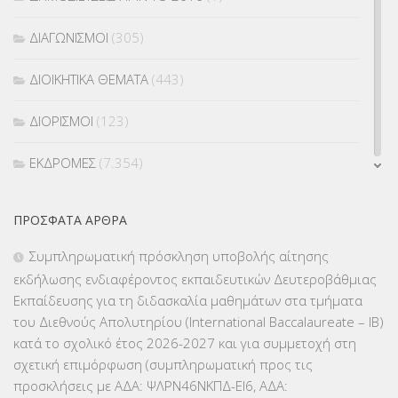
ΔΙΑΓΩΝΙΣΜΟΙ
(305)
ΔΙΟΙΚΗΤΙΚΑ ΘΕΜΑΤΑ
(443)
ΔΙΟΡΙΣΜΟΙ
(123)
ΕΚΔΡΟΜΕΣ
(7.354)
ΕΚΠΑΙΔΕΥΤΙΚΑ ΘΕΜΑΤΑ
(2.824)
ΠΡΌΣΦΑΤΑ ΆΡΘΡΑ
ΕΠΑΛ
(366)
Συμπληρωματική πρόσκληση υποβολής αίτησης
εκδήλωσης ενδιαφέροντος εκπαιδευτικών Δευτεροβάθμιας
ΕΠΙΜΟΡΦΩΣΗ Τ.Π.Ε.
(10)
Εκπαίδευσης για τη διδασκαλία μαθημάτων στα τμήματα
του Διεθνούς Απολυτηρίου (International Baccalaureate – IB)
ΕΥΡΩΠΑΪΚΑ ΠΡΟΓΡΑΜΜΑΤΑ
(230)
κατά το σχολικό έτος 2026-2027 και για συμμετοχή στη
σχετική επιμόρφωση (συμπληρωματική προς τις
ΚΕΣΥ
(60)
προσκλήσεις με ΑΔΑ: ΨΛΡΝ46ΝΚΠΔ-ΕΙ6, ΑΔΑ: