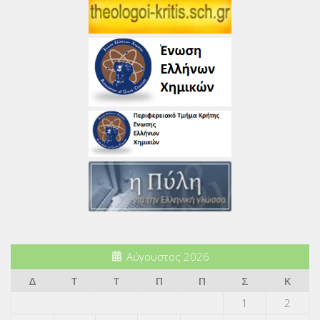
Αύγουστος 2026
Δ
Τ
Τ
Π
Π
Σ
Κ
1
2