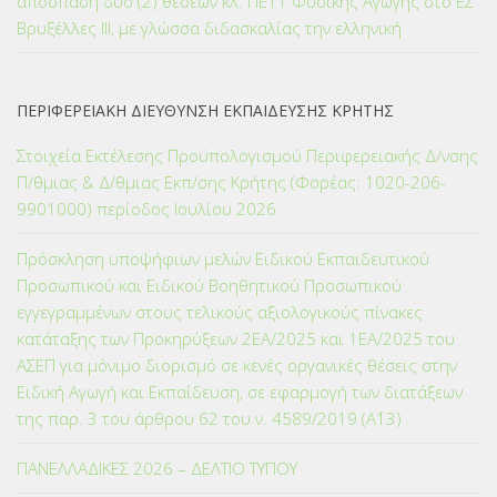
απόσπαση δύο (2) θέσεων κλ. ΠΕ11 Φυσικής Αγωγής στο ΕΣ
Βρυξέλλες ΙΙΙ, με γλώσσα διδασκαλίας την ελληνική
ΠΕΡΙΦΕΡΕΙΑΚΗ ΔΙΕΥΘΥΝΣΗ ΕΚΠΑΙΔΕΥΣΗΣ ΚΡΗΤΗΣ
Στοιχεία Εκτέλεσης Προϋπολογισμού Περιφερειακής Δ/νσης
Π/θμιας & Δ/θμιας Εκπ/σης Κρήτης (Φορέας: 1020-206-
9901000) περίοδος Ιουλίου 2026
Πρόσκληση υποψήφιων μελών Ειδικού Εκπαιδευτικού
Προσωπικού και Ειδικού Βοηθητικού Προσωπικού
εγγεγραμμένων στους τελικούς αξιολογικούς πίνακες
κατάταξης των Προκηρύξεων 2ΕΑ/2025 και 1ΕΑ/2025 του
ΑΣΕΠ για μόνιμο διορισμό σε κενές οργανικές θέσεις στην
Ειδική Αγωγή και Εκπαίδευση, σε εφαρμογή των διατάξεων
της παρ. 3 του άρθρου 62 του ν. 4589/2019 (Α΄13)
ΠΑΝΕΛΛΑΔΙΚΕΣ 2026 – ΔΕΛΤΙΟ ΤΥΠΟΥ