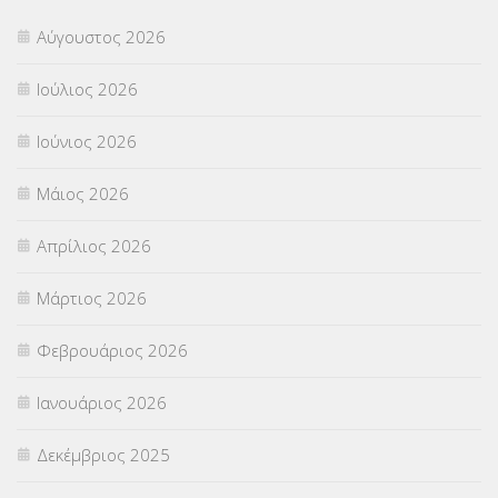
Αύγουστος 2026
Π.Ε.Κ. ΗΡΑΚΛΕΙΟΥ
(12)
Ιούλιος 2026
ΠΑΝΕΛΛΑΔΙΚΕΣ ΕΞΕΤΑΣΕΙΣ
(839)
Ιούνιος 2026
ΠΡΟΚΗΡΥΞΕΙΣ
(18)
Μάιος 2026
ΣΕΜΙΝΑΡΙΑ – ΗΜΕΡΙΔΕΣ
(495)
Απρίλιος 2026
ΣΕΠ
(50)
Μάρτιος 2026
ΣΤΕΛΕΧΗ
(360)
Φεβρουάριος 2026
ΣΥΜΒΟΥΛΕΥΤΙΚΟΣ ΣΤΑΘΜΟΣ ΝΕΩΝ
(18)
Ιανουάριος 2026
ΣΥΝΤΑΞΕΙΣ
(12)
Δεκέμβριος 2025
ΣΧΟΛΙΚΟΙ ΣΥΜΒΟΥΛΟΙ
(754)