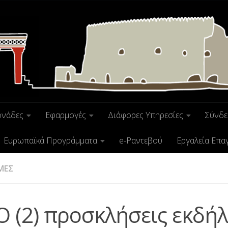
ονάδες
Εφαρμογές
Διάφορες Υπηρεσίες
Σύνδε
Ευρωπαϊκά Προγράμματα
e-Ραντεβού
Εργαλεία Επα
ΜΕΣ
Ο (2) προσκλήσεις εκδή