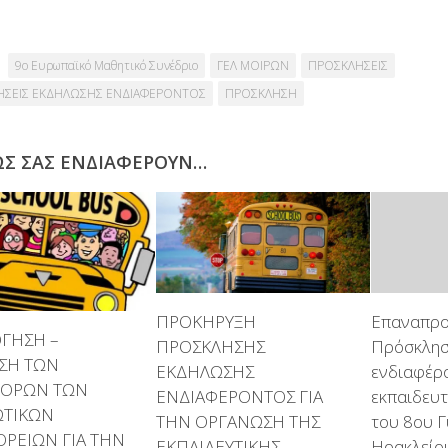
9ο Ευρωπαϊκό Μαθητικό Συνέδριο
ΓΕΛ ΜΟΙΡΩΝ
ΠΡΟΣΚΛΗΣΕΙΣ
ΗΣΕΙΣ ΕΚΔΗΛΩΣΗΣ ΕΝΔΙΑΦΕΡΟΝΤΟΣ
ΠΡΟΣΚΛΗΣΗ
ΩΣ ΣΑΣ ΕΝΔΙΑΦΈΡΟΥΝ…
ΠΡΟΚΗΡΥΞΗ
Επαναπρο
ΟΓΗΣΗ –
ΠΡΟΣΚΛΗΣΗΣ
Πρόσκλησ
ΣΗ ΤΩΝ
ΕΚΔΗΛΩΣΗΣ
ενδιαφέρο
ΟΡΩΝ ΤΩΝ
ΕΝΔΙΑΦΕΡΟΝΤΟΣ ΓΙΑ
εκπαιδευτ
ΩΤΙΚΩΝ
ΤΗΝ ΟΡΓΑΝΩΣΗ ΤΗΣ
του 8ου 
ΡΕΙΩΝ ΓΙΑ ΤΗΝ
ΕΚΠΑΙΔΕΥΤΙΚΗΣ
Ηρακλείο