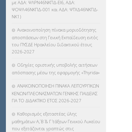
με ΑΔΑ: ΨΛΡΝ46ΝΚΠΔ-ΕΙ6, ΑΔΑ:
ΨΟΨΛ46ΝΚΠΔ-001 και ΑΔΑ: ΨΤΧΔ46ΝΚΠΔ-
ΚΕΣΥΠ
(109)
ΝΚ1)
ΚΠγ – ΚΡΑΤΙΚΟ ΠΙΣΤΟΠΟΙΗΤΙΚΟ
Ανακοινοποίηση πίνακα μοριοδότησης
ΓΛΩΣΣΟΜΑΘΕΙΑΣ
(135)
αποσπάσεων στη Γενική Εκπαίδευση εντός
του ΠΥΣΔΕ Ηρακλείου διδακτικού έτους
ΚΠπ- ΚΡΑΤΙΚΟ ΠΙΣΤΟΠΟΙΗΤΙΚΟ
2026-2027
ΠΛΗΡΟΦΟΡΙΚΗΣ
(12)
Οδηγίες οριστικής υποβολής αιτήσεων
ΛΟΙΠΑ
(309)
απόσπασης μέσω της εφαρμογής «Thyrida»
ΜΑΘΗΤΕΙΑ
(275)
ΑΝΑΚΟΙΝΟΠΟΙΗΣΗ ΠΙΝΑΚΑ ΛΕΙΤΟΥΡΓΙΚΩΝ
ΚΕΝΩΝ/ΠΛΕΟΝΑΣΜΑΤΩΝ ΓΕΝΙΚΗΣ ΠΑΙΔΕΙΑΣ
ΜΕΤΑΘΕΣΕΙΣ-ΤΟΠΟΘΕΤΗΣΕΙΣ
ΓΙΑ ΤΟ ΔΙΔΑΚΤΙΚΟ ΕΤΟΣ 2026-2027
ΒΕΛΤΙΩΣΕΙΣ
(319)
Καθορισμός εξεταστέας ύλης
ΜΕΤΑΤΑΞΕΙΣ
(87)
μαθημάτων Α΄, Β΄ & Γ΄ τάξεων Γενικού Λυκείου
που εξετάζονται γραπτώς στις
ΜΕΤΑΦΟΡΑ ΜΑΘΗΤΩΝ
(3)