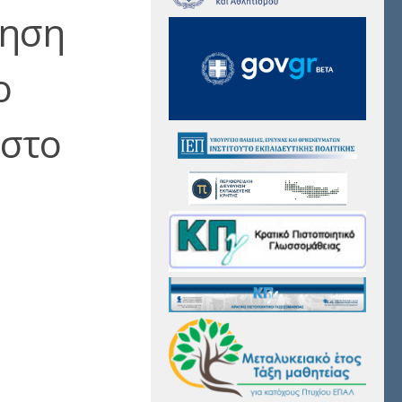
νηση
ο
 στο