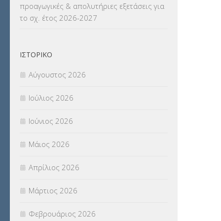
προαγωγικές & απολυτήριες εξετάσεις για
το σχ. έτος 2026-2027
ΝΟΜΟΘΕΣΙΑ
(66)
ΟΙΚΟΝΟΜΙΚΑ ΘΕΜΑΤΑ
(73)
ΙΣΤΟΡΙΚΌ
Π.Ε.Κ. ΗΡΑΚΛΕΙΟΥ
(12)
Αύγουστος 2026
ΠΑΝΕΛΛΑΔΙΚΕΣ ΕΞΕΤΑΣΕΙΣ
(839)
Ιούλιος 2026
ΠΡΟΚΗΡΥΞΕΙΣ
(18)
Ιούνιος 2026
ΣΕΜΙΝΑΡΙΑ – ΗΜΕΡΙΔΕΣ
(495)
Μάιος 2026
ΣΕΠ
(50)
Απρίλιος 2026
ΣΤΕΛΕΧΗ
(360)
Μάρτιος 2026
ΣΥΜΒΟΥΛΕΥΤΙΚΟΣ ΣΤΑΘΜΟΣ ΝΕΩΝ
Φεβρουάριος 2026
(18)