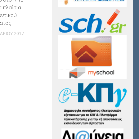
 πλαίσια
οντικού
ατος
ΑΡΊΟΥ 2017