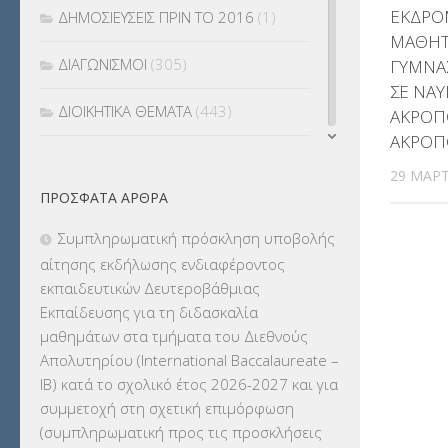
ΕΚΔΡΟ
ΔΗΜΟΣΙΕΥΣΕΙΣ ΠΡΙΝ ΤΟ 2016
(1)
ΜΑΘΗΤ
ΔΙΑΓΩΝΙΣΜΟΙ
(305)
ΓΥΜΝΑΣ
ΣΕ ΝΑΥ
ΔΙΟΙΚΗΤΙΚΑ ΘΕΜΑΤΑ
(443)
ΑΚΡΟΠ
ΑΚΡΟΠ
ΔΙΟΡΙΣΜΟΙ
(123)
29 ΜΑΡΤ
ΠΡΌΣΦΑΤΑ ΆΡΘΡΑ
ΕΚΔΡΟΜΕΣ
(7.354)
Συμπληρωματική πρόσκληση υποβολής
ΕΚΠΑΙΔΕΥΤΙΚΑ ΘΕΜΑΤΑ
(2.824)
αίτησης εκδήλωσης ενδιαφέροντος
εκπαιδευτικών Δευτεροβάθμιας
ΕΠΑΛ
(366)
Εκπαίδευσης για τη διδασκαλία
μαθημάτων στα τμήματα του Διεθνούς
ΕΠΙΜΟΡΦΩΣΗ Τ.Π.Ε.
(10)
Απολυτηρίου (International Baccalaureate –
IB) κατά το σχολικό έτος 2026-2027 και για
ΕΥΡΩΠΑΪΚΑ ΠΡΟΓΡΑΜΜΑΤΑ
(230)
συμμετοχή στη σχετική επιμόρφωση
(συμπληρωματική προς τις προσκλήσεις
ΚΕΣΥ
(60)