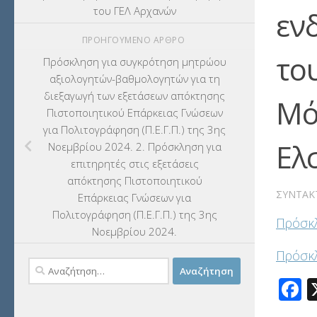
του ΓΕΛ Αρχανών
εν
ΠΡΟΗΓΟΎΜΕΝΟ ΆΡΘΡΟ
το
Πρόσκληση για συγκρότηση μητρώου
αξιολογητών-βαθμολογητών για τη
διεξαγωγή των εξετάσεων απόκτησης
Μό
Πιστοποιητικού Επάρκειας Γνώσεων
για Πολιτογράφηση (Π.Ε.Γ.Π.) της 3ης
Ελ
Νοεμβρίου 2024. 2. Πρόσκληση για
επιτηρητές στις εξετάσεις
απόκτησης Πιστοποιητικού
ΣΥΝΤΆΚ
Επάρκειας Γνώσεων για
Πολιτογράφηση (Π.Ε.Γ.Π.) της 3ης
Πρόσκλ
Νοεμβρίου 2024.
Πρόσκ
Αναζήτηση
F
για: