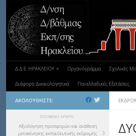
Δ.Δ.Ε. ΗΡΑΚΛΕΙΟΥ
Οργανόγραμμα
Σχολικές Μ
Διάφορα Δικαιολογητικά
Πανελλαδικές Εξετάσεις
ΑΚΟΛΟΥΘΉΣΤΕ:
ΕΚΔΡΟ
ΕΠΌΜΕΝΟ ΆΡΘΡΟ
ΔΥ
Αξιολόγηση προσφορών και ανάθεση
μετακίνησης εκπαιδευτικής εκδρομής