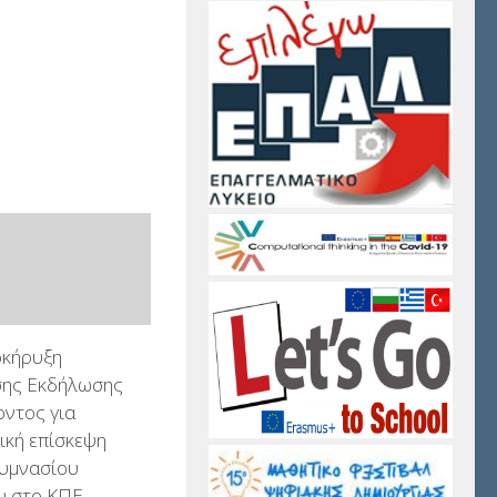
κήρυξη
ης Εκδήλωσης
ντος για
ική επίσκεψη
Γυμνασίου
υ στο ΚΠΕ