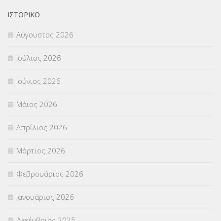
ΟΙΚΟΝΟΜΙΚΑ ΘΕΜΑΤΑ
(73)
ΙΣΤΟΡΙΚΌ
Αύγουστος 2026
Π.Ε.Κ. ΗΡΑΚΛΕΙΟΥ
(12)
Ιούλιος 2026
ΠΑΝΕΛΛΑΔΙΚΕΣ ΕΞΕΤΑΣΕΙΣ
(839)
Ιούνιος 2026
ΠΡΟΚΗΡΥΞΕΙΣ
(18)
Μάιος 2026
ΣΕΜΙΝΑΡΙΑ – ΗΜΕΡΙΔΕΣ
(495)
Απρίλιος 2026
ΣΕΠ
(50)
Μάρτιος 2026
ΣΤΕΛΕΧΗ
(360)
Φεβρουάριος 2026
ΣΥΜΒΟΥΛΕΥΤΙΚΟΣ ΣΤΑΘΜΟΣ ΝΕΩΝ
(18)
Ιανουάριος 2026
ΣΥΝΤΑΞΕΙΣ
(12)
Δεκέμβριος 2025