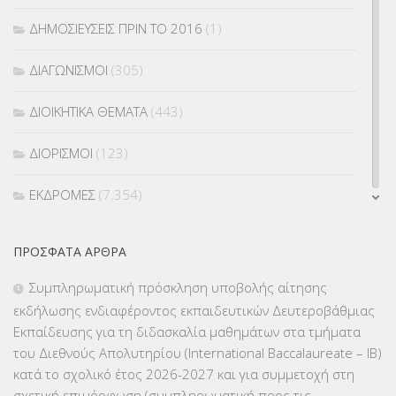
ΔΗΜΟΣΙΕΥΣΕΙΣ ΠΡΙΝ ΤΟ 2016
(1)
ΔΙΑΓΩΝΙΣΜΟΙ
(305)
ΔΙΟΙΚΗΤΙΚΑ ΘΕΜΑΤΑ
(443)
ΔΙΟΡΙΣΜΟΙ
(123)
ΕΚΔΡΟΜΕΣ
(7.354)
ΕΚΠΑΙΔΕΥΤΙΚΑ ΘΕΜΑΤΑ
(2.824)
ΠΡΌΣΦΑΤΑ ΆΡΘΡΑ
ΕΠΑΛ
(366)
Συμπληρωματική πρόσκληση υποβολής αίτησης
εκδήλωσης ενδιαφέροντος εκπαιδευτικών Δευτεροβάθμιας
ΕΠΙΜΟΡΦΩΣΗ Τ.Π.Ε.
(10)
Εκπαίδευσης για τη διδασκαλία μαθημάτων στα τμήματα
του Διεθνούς Απολυτηρίου (International Baccalaureate – IB)
ΕΥΡΩΠΑΪΚΑ ΠΡΟΓΡΑΜΜΑΤΑ
(230)
κατά το σχολικό έτος 2026-2027 και για συμμετοχή στη
σχετική επιμόρφωση (συμπληρωματική προς τις