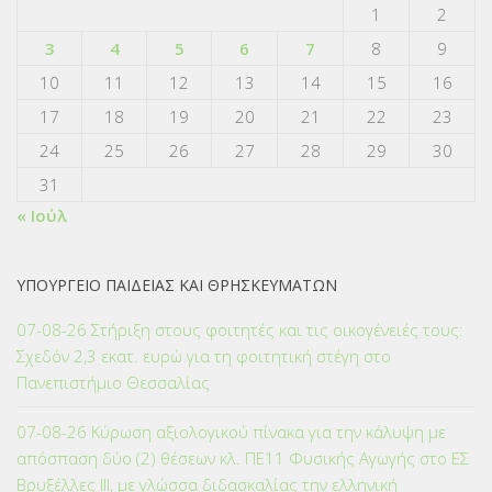
1
2
3
4
5
6
7
8
9
10
11
12
13
14
15
16
17
18
19
20
21
22
23
24
25
26
27
28
29
30
31
« Ιούλ
ΥΠΟΥΡΓΕΙΟ ΠΑΙΔΕΙΑΣ ΚΑΙ ΘΡΗΣΚΕΥΜΑΤΩΝ
07-08-26 Στήριξη στους φοιτητές και τις οικογένειές τους:
Σχεδόν 2,3 εκατ. ευρώ για τη φοιτητική στέγη στο
Πανεπιστήμιο Θεσσαλίας
07-08-26 Κύρωση αξιολογικού πίνακα για την κάλυψη με
απόσπαση δύο (2) θέσεων κλ. ΠΕ11 Φυσικής Αγωγής στο ΕΣ
Βρυξέλλες ΙΙΙ, με γλώσσα διδασκαλίας την ελληνική