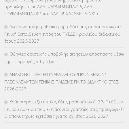
ΚΕΣΥ
(60)
προσκλήσεις με ΑΔΑ: ΨΛΡΝ46ΝΚΠΔ-ΕΙ6, ΑΔΑ:
ΨΟΨΛ46ΝΚΠΔ-001 και ΑΔΑ: ΨΤΧΔ46ΝΚΠΔ-ΝΚ1)
ΚΕΣΥΠ
(109)
Ανακοινοποίηση πίνακα μοριοδότησης αποσπάσεων στη
ΚΠγ – ΚΡΑΤΙΚΟ ΠΙΣΤΟΠΟΙΗΤΙΚΟ ΓΛΩΣΣΟΜΑΘΕΙΑΣ
(135)
Γενική Εκπαίδευση εντός του ΠΥΣΔΕ Ηρακλείου διδακτικού
έτους 2026-2027
ΚΠπ- ΚΡΑΤΙΚΟ ΠΙΣΤΟΠΟΙΗΤΙΚΟ ΠΛΗΡΟΦΟΡΙΚΗΣ
(12)
Οδηγίες οριστικής υποβολής αιτήσεων απόσπασης μέσω
ΛΟΙΠΑ
(309)
της εφαρμογής «Thyrida»
ΜΑΘΗΤΕΙΑ
(275)
ΑΝΑΚΟΙΝΟΠΟΙΗΣΗ ΠΙΝΑΚΑ ΛΕΙΤΟΥΡΓΙΚΩΝ ΚΕΝΩΝ/
ΠΛΕΟΝΑΣΜΑΤΩΝ ΓΕΝΙΚΗΣ ΠΑΙΔΕΙΑΣ ΓΙΑ ΤΟ ΔΙΔΑΚΤΙΚΟ ΕΤΟΣ
ΜΕΤΑΘΕΣΕΙΣ-ΤΟΠΟΘΕΤΗΣΕΙΣ ΒΕΛΤΙΩΣΕΙΣ
(319)
2026-2027
ΜΕΤΑΤΑΞΕΙΣ
(87)
Καθορισμός εξεταστέας ύλης μαθημάτων Α΄, Β΄ & Γ΄ τάξεων
Γενικού Λυκείου που εξετάζονται γραπτώς στις προαγωγικές
ΜΕΤΑΦΟΡΑ ΜΑΘΗΤΩΝ
(3)
& απολυτήριες εξετάσεις για το σχ. έτος 2026-2027
ΝΟΜΟΘΕΣΙΑ
(66)