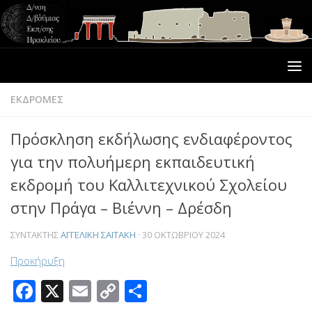
ΕΚΔΡΟΜΕΣ
Πρόσκληση εκδήλωσης ενδιαφέροντος
για την πολυήμερη εκπαιδευτική
εκδρομή του Καλλιτεχνικού Σχολείου
στην Πράγα – Βιέννη – Δρέσδη
ΣΥΝΤΆΚΤΗΣ
ΑΓΓΕΛΙΚΉ ΣΑΪΤΆΚΗ
·
30 ΟΚΤΩΒΡΊΟΥ 2024
Προκήρυξη
Facebook
X
Email
Copy
Μοιραστείτε