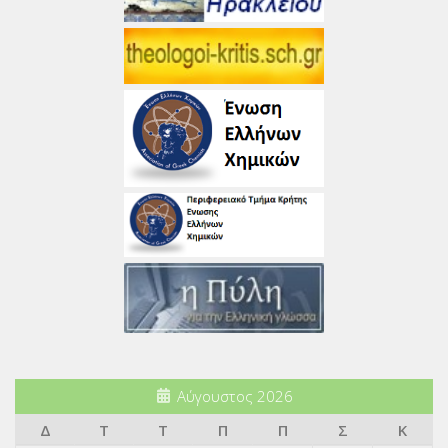
Αύγουστος 2026
Δ
Τ
Τ
Π
Π
Σ
Κ