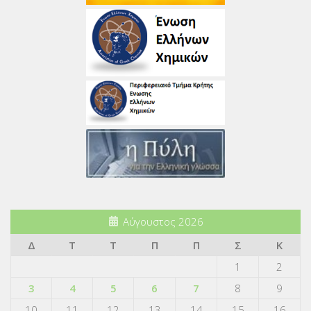
Αύγουστος 2026
Δ
Τ
Τ
Π
Π
Σ
Κ
1
2
3
4
5
6
7
8
9
10
11
12
13
14
15
16