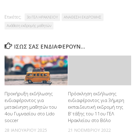
Ετικέτες:
3ο ΓΕΛ ΗΡΑΚΛΕΙΟΥ
ΑΝΑΘΕΣΗ ΕΚΔΡΟΜΗΣ
Ανάθεση εκδρομής μαθητών
ΊΣΩΣ ΣΑΣ ΕΝΔΙΑΦΈΡΟΥΝ…
Προκήρυξη εκδήλωσης
Πρόσκληση εκδήλωσης
ενδιαφέροντος για
ενδιαφέροντος για 3ήμερη
μετακίνηση μαθητών του
εκπαιδευτική εκδρομή της
4ου Γυμνασίου στο Lido
Β’ τάξης του 11ου ΓΕΛ
soccer
Ηρακλείου στο Βόλο
28 ΙΑΝΟΥΑΡΊΟΥ 2025
21 ΝΟΕΜΒΡΊΟΥ 2022