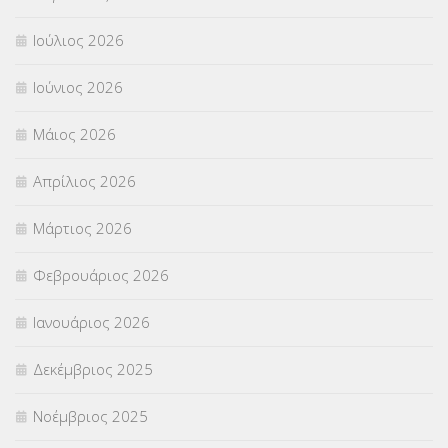
Ιούλιος 2026
ΠΑΝΕΛΛΑΔΙΚΕΣ ΕΞΕΤΑΣΕΙΣ
(839)
Ιούνιος 2026
ΠΡΟΚΗΡΥΞΕΙΣ
(18)
Μάιος 2026
ΣΕΜΙΝΑΡΙΑ – ΗΜΕΡΙΔΕΣ
(495)
Απρίλιος 2026
ΣΕΠ
(50)
Μάρτιος 2026
ΣΤΕΛΕΧΗ
(360)
Φεβρουάριος 2026
ΣΥΜΒΟΥΛΕΥΤΙΚΟΣ ΣΤΑΘΜΟΣ ΝΕΩΝ
(18)
Ιανουάριος 2026
ΣΥΝΤΑΞΕΙΣ
(12)
Δεκέμβριος 2025
ΣΧΟΛΙΚΟΙ ΣΥΜΒΟΥΛΟΙ
(754)
Νοέμβριος 2025
ΥΠΕΡΑΡΙΘΜΟΙ
(1)