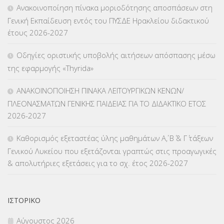
Ανακοινοποίηση πίνακα μοριοδότησης αποσπάσεων στη
ΚΠγ – ΚΡΑΤΙΚΟ ΠΙΣΤΟΠΟΙΗΤΙΚΟ ΓΛΩΣΣΟΜΑΘΕΙΑΣ
(135)
Γενική Εκπαίδευση εντός του ΠΥΣΔΕ Ηρακλείου διδακτικού
έτους 2026-2027
ΚΠπ- ΚΡΑΤΙΚΟ ΠΙΣΤΟΠΟΙΗΤΙΚΟ ΠΛΗΡΟΦΟΡΙΚΗΣ
(12)
Οδηγίες οριστικής υποβολής αιτήσεων απόσπασης μέσω
ΛΟΙΠΑ
(309)
της εφαρμογής «Thyrida»
ΜΑΘΗΤΕΙΑ
(275)
ΑΝΑΚΟΙΝΟΠΟΙΗΣΗ ΠΙΝΑΚΑ ΛΕΙΤΟΥΡΓΙΚΩΝ ΚΕΝΩΝ/
ΠΛΕΟΝΑΣΜΑΤΩΝ ΓΕΝΙΚΗΣ ΠΑΙΔΕΙΑΣ ΓΙΑ ΤΟ ΔΙΔΑΚΤΙΚΟ ΕΤΟΣ
ΜΕΤΑΘΕΣΕΙΣ-ΤΟΠΟΘΕΤΗΣΕΙΣ ΒΕΛΤΙΩΣΕΙΣ
(319)
2026-2027
ΜΕΤΑΤΑΞΕΙΣ
(87)
Καθορισμός εξεταστέας ύλης μαθημάτων Α΄, Β΄ & Γ΄ τάξεων
Γενικού Λυκείου που εξετάζονται γραπτώς στις προαγωγικές
ΜΕΤΑΦΟΡΑ ΜΑΘΗΤΩΝ
(3)
& απολυτήριες εξετάσεις για το σχ. έτος 2026-2027
ΝΟΜΟΘΕΣΙΑ
(66)
ΟΙΚΟΝΟΜΙΚΑ ΘΕΜΑΤΑ
(73)
ΙΣΤΟΡΙΚΌ
Αύγουστος 2026
Π.Ε.Κ. ΗΡΑΚΛΕΙΟΥ
(12)