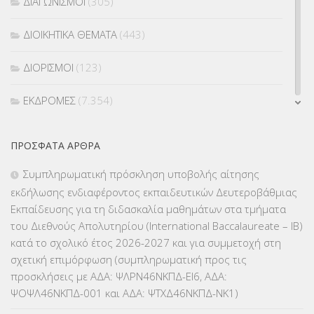
ΔΙΑΓΩΝΙΣΜΟΙ
(305)
ΔΙΟΙΚΗΤΙΚΑ ΘΕΜΑΤΑ
(443)
ΔΙΟΡΙΣΜΟΙ
(123)
ΕΚΔΡΟΜΕΣ
(7.354)
ΕΚΠΑΙΔΕΥΤΙΚΑ ΘΕΜΑΤΑ
(2.824)
ΠΡΌΣΦΑΤΑ ΆΡΘΡΑ
ΕΠΑΛ
(366)
Συμπληρωματική πρόσκληση υποβολής αίτησης
εκδήλωσης ενδιαφέροντος εκπαιδευτικών Δευτεροβάθμιας
ΕΠΙΜΟΡΦΩΣΗ Τ.Π.Ε.
(10)
Εκπαίδευσης για τη διδασκαλία μαθημάτων στα τμήματα
του Διεθνούς Απολυτηρίου (International Baccalaureate – IB)
ΕΥΡΩΠΑΪΚΑ ΠΡΟΓΡΑΜΜΑΤΑ
(230)
κατά το σχολικό έτος 2026-2027 και για συμμετοχή στη
σχετική επιμόρφωση (συμπληρωματική προς τις
ΚΕΣΥ
(60)
προσκλήσεις με ΑΔΑ: ΨΛΡΝ46ΝΚΠΔ-ΕΙ6, ΑΔΑ:
ΨΟΨΛ46ΝΚΠΔ-001 και ΑΔΑ: ΨΤΧΔ46ΝΚΠΔ-ΝΚ1)
ΚΕΣΥΠ
(109)