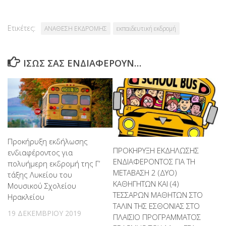
Ετικέτες:
ΑΝΑΘΕΣΗ ΕΚΔΡΟΜΗΣ
εκπαιδευτική εκδρομή
ΊΣΩΣ ΣΑΣ ΕΝΔΙΑΦΈΡΟΥΝ…
Προκήρυξη εκδήλωσης
ΠΡΟΚΗΡΥΞΗ ΕΚΔΗΛΩΣΗΣ
ενδιαφέροντος για
ΕΝΔΙΑΦΕΡΟΝΤΟΣ ΓΙΑ ΤΗ
πολυήμερη εκδρομή της Γ’
MΕΤΑΒΑΣΗ 2 (ΔΥΟ)
τάξης Λυκείου του
ΚΑΘΗΓΗΤΩΝ ΚΑΙ (4)
Μουσικού Σχολείου
ΤΕΣΣΑΡΩΝ ΜΑΘΗΤΩΝ ΣΤΟ
Ηρακλείου
ΤΑΛΙΝ ΤΗΣ ΕΣΘΟΝΙΑΣ ΣΤΟ
19 ΔΕΚΕΜΒΡΊΟΥ 2019
ΠΛΑΙΣΙΟ ΠΡΟΓΡΑΜΜΑΤΟΣ