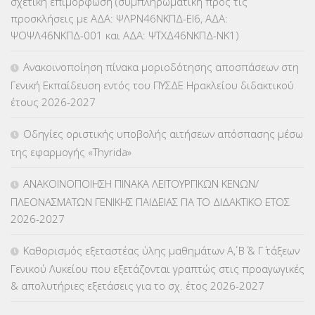
σχετική επιμόρφωση (συμπληρωματική προς τις
ΚΕΣΥ
(60)
προσκλήσεις με ΑΔΑ: ΨΛΡΝ46ΝΚΠΔ-ΕΙ6, ΑΔΑ:
ΨΟΨΛ46ΝΚΠΔ-001 και ΑΔΑ: ΨΤΧΔ46ΝΚΠΔ-ΝΚ1)
ΚΕΣΥΠ
(109)
Ανακοινοποίηση πίνακα μοριοδότησης αποσπάσεων στη
ΚΠγ – ΚΡΑΤΙΚΟ ΠΙΣΤΟΠΟΙΗΤΙΚΟ ΓΛΩΣΣΟΜΑΘΕΙΑΣ
(135)
Γενική Εκπαίδευση εντός του ΠΥΣΔΕ Ηρακλείου διδακτικού
έτους 2026-2027
ΚΠπ- ΚΡΑΤΙΚΟ ΠΙΣΤΟΠΟΙΗΤΙΚΟ ΠΛΗΡΟΦΟΡΙΚΗΣ
(12)
Οδηγίες οριστικής υποβολής αιτήσεων απόσπασης μέσω
ΛΟΙΠΑ
(309)
της εφαρμογής «Thyrida»
ΜΑΘΗΤΕΙΑ
(275)
ΑΝΑΚΟΙΝΟΠΟΙΗΣΗ ΠΙΝΑΚΑ ΛΕΙΤΟΥΡΓΙΚΩΝ ΚΕΝΩΝ/
ΠΛΕΟΝΑΣΜΑΤΩΝ ΓΕΝΙΚΗΣ ΠΑΙΔΕΙΑΣ ΓΙΑ ΤΟ ΔΙΔΑΚΤΙΚΟ ΕΤΟΣ
ΜΕΤΑΘΕΣΕΙΣ-ΤΟΠΟΘΕΤΗΣΕΙΣ ΒΕΛΤΙΩΣΕΙΣ
(319)
2026-2027
ΜΕΤΑΤΑΞΕΙΣ
(87)
Καθορισμός εξεταστέας ύλης μαθημάτων Α΄, Β΄ & Γ΄ τάξεων
Γενικού Λυκείου που εξετάζονται γραπτώς στις προαγωγικές
ΜΕΤΑΦΟΡΑ ΜΑΘΗΤΩΝ
(3)
& απολυτήριες εξετάσεις για το σχ. έτος 2026-2027
ΝΟΜΟΘΕΣΙΑ
(66)