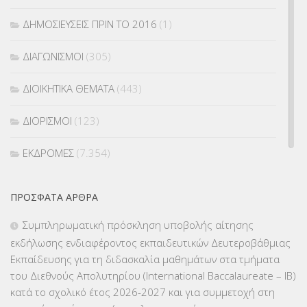
ΔΗΜΟΣΙΕΥΣΕΙΣ ΠΡΙΝ ΤΟ 2016
(1)
ΔΙΑΓΩΝΙΣΜΟΙ
(305)
ΔΙΟΙΚΗΤΙΚΑ ΘΕΜΑΤΑ
(443)
ΔΙΟΡΙΣΜΟΙ
(123)
ΕΚΔΡΟΜΕΣ
(7.354)
ΕΚΠΑΙΔΕΥΤΙΚΑ ΘΕΜΑΤΑ
(2.824)
ΠΡΌΣΦΑΤΑ ΆΡΘΡΑ
ΕΠΑΛ
(366)
Συμπληρωματική πρόσκληση υποβολής αίτησης
εκδήλωσης ενδιαφέροντος εκπαιδευτικών Δευτεροβάθμιας
ΕΠΙΜΟΡΦΩΣΗ Τ.Π.Ε.
(10)
Εκπαίδευσης για τη διδασκαλία μαθημάτων στα τμήματα
του Διεθνούς Απολυτηρίου (International Baccalaureate – IB)
ΕΥΡΩΠΑΪΚΑ ΠΡΟΓΡΑΜΜΑΤΑ
(230)
κατά το σχολικό έτος 2026-2027 και για συμμετοχή στη