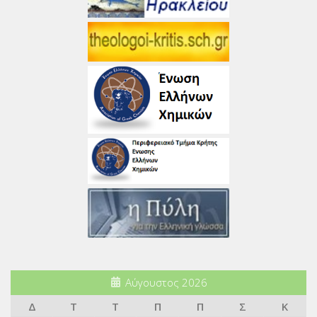
Αύγουστος 2026
Δ
Τ
Τ
Π
Π
Σ
Κ