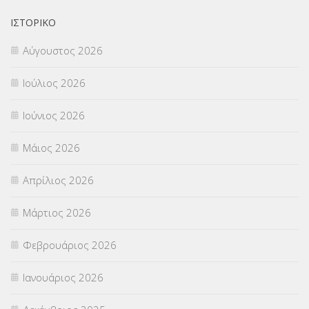
ΟΙΚΟΝΟΜΙΚΑ ΘΕΜΑΤΑ
(73)
ΙΣΤΟΡΙΚΌ
Αύγουστος 2026
Π.Ε.Κ. ΗΡΑΚΛΕΙΟΥ
(12)
Ιούλιος 2026
ΠΑΝΕΛΛΑΔΙΚΕΣ ΕΞΕΤΑΣΕΙΣ
(839)
Ιούνιος 2026
ΠΡΟΚΗΡΥΞΕΙΣ
(18)
Μάιος 2026
ΣΕΜΙΝΑΡΙΑ – ΗΜΕΡΙΔΕΣ
(495)
Απρίλιος 2026
ΣΕΠ
(50)
Μάρτιος 2026
ΣΤΕΛΕΧΗ
(360)
Φεβρουάριος 2026
ΣΥΜΒΟΥΛΕΥΤΙΚΟΣ ΣΤΑΘΜΟΣ ΝΕΩΝ
(18)
Ιανουάριος 2026
ΣΥΝΤΑΞΕΙΣ
(12)