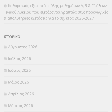
ΜΕΤΑΤΑΞΕΙΣ
(87)
Καθορισμός εξεταστέας ύλης μαθημάτων Α΄, Β΄ & Γ΄ τάξεων
Γενικού Λυκείου που εξετάζονται γραπτώς στις προαγωγικές
ΜΕΤΑΦΟΡΑ ΜΑΘΗΤΩΝ
(3)
& απολυτήριες εξετάσεις για το σχ. έτος 2026-2027
ΝΟΜΟΘΕΣΙΑ
(66)
ΟΙΚΟΝΟΜΙΚΑ ΘΕΜΑΤΑ
(73)
ΙΣΤΟΡΙΚΌ
Αύγουστος 2026
Π.Ε.Κ. ΗΡΑΚΛΕΙΟΥ
(12)
Ιούλιος 2026
ΠΑΝΕΛΛΑΔΙΚΕΣ ΕΞΕΤΑΣΕΙΣ
(839)
Ιούνιος 2026
ΠΡΟΚΗΡΥΞΕΙΣ
(18)
Μάιος 2026
ΣΕΜΙΝΑΡΙΑ – ΗΜΕΡΙΔΕΣ
(495)
Απρίλιος 2026
ΣΕΠ
(50)
Μάρτιος 2026
ΣΤΕΛΕΧΗ
(360)