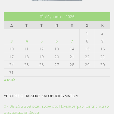
Αύγουστος 2026
Δ
Τ
Τ
Π
Π
Σ
Κ
1
2
3
4
5
6
7
8
9
10
11
12
13
14
15
16
17
18
19
20
21
22
23
24
25
26
27
28
29
30
31
« Ιούλ
ΥΠΟΥΡΓΕΙΟ ΠΑΙΔΕΙΑΣ ΚΑΙ ΘΡΗΣΚΕΥΜΑΤΩΝ
07-08-26 3,358 εκατ. ευρώ στο Πανεπιστήμιο Κρήτης για το
στεγαστικό επίδομα