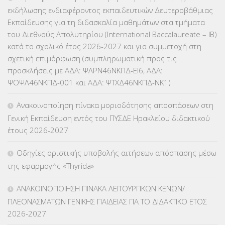
εκδήλωσης ενδιαφέροντος εκπαιδευτικών Δευτεροβάθμιας
ΕΠΙΜΟΡΦΩΣΗ Τ.Π.Ε.
(10)
Εκπαίδευσης για τη διδασκαλία μαθημάτων στα τμήματα
του Διεθνούς Απολυτηρίου (International Baccalaureate – IB)
ΕΥΡΩΠΑΪΚΑ ΠΡΟΓΡΑΜΜΑΤΑ
(230)
κατά το σχολικό έτος 2026-2027 και για συμμετοχή στη
σχετική επιμόρφωση (συμπληρωματική προς τις
ΚΕΣΥ
(60)
προσκλήσεις με ΑΔΑ: ΨΛΡΝ46ΝΚΠΔ-ΕΙ6, ΑΔΑ:
ΨΟΨΛ46ΝΚΠΔ-001 και ΑΔΑ: ΨΤΧΔ46ΝΚΠΔ-ΝΚ1)
ΚΕΣΥΠ
(109)
Ανακοινοποίηση πίνακα μοριοδότησης αποσπάσεων στη
ΚΠγ – ΚΡΑΤΙΚΟ ΠΙΣΤΟΠΟΙΗΤΙΚΟ ΓΛΩΣΣΟΜΑΘΕΙΑΣ
(135)
Γενική Εκπαίδευση εντός του ΠΥΣΔΕ Ηρακλείου διδακτικού
έτους 2026-2027
ΚΠπ- ΚΡΑΤΙΚΟ ΠΙΣΤΟΠΟΙΗΤΙΚΟ ΠΛΗΡΟΦΟΡΙΚΗΣ
(12)
Οδηγίες οριστικής υποβολής αιτήσεων απόσπασης μέσω
ΛΟΙΠΑ
(309)
της εφαρμογής «Thyrida»
ΜΑΘΗΤΕΙΑ
(275)
ΑΝΑΚΟΙΝΟΠΟΙΗΣΗ ΠΙΝΑΚΑ ΛΕΙΤΟΥΡΓΙΚΩΝ ΚΕΝΩΝ/
ΠΛΕΟΝΑΣΜΑΤΩΝ ΓΕΝΙΚΗΣ ΠΑΙΔΕΙΑΣ ΓΙΑ ΤΟ ΔΙΔΑΚΤΙΚΟ ΕΤΟΣ
ΜΕΤΑΘΕΣΕΙΣ-ΤΟΠΟΘΕΤΗΣΕΙΣ ΒΕΛΤΙΩΣΕΙΣ
(319)
2026-2027