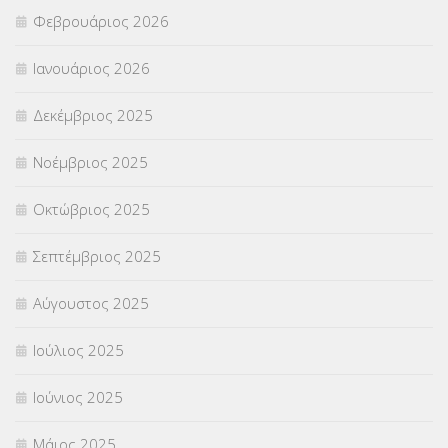
Φεβρουάριος 2026
ΣΥΜΒΟΥΛΕΥΤΙΚΟΣ ΣΤΑΘΜΟΣ ΝΕΩΝ
(18)
Ιανουάριος 2026
ΣΥΝΤΑΞΕΙΣ
(12)
Δεκέμβριος 2025
ΣΧΟΛΙΚΟΙ ΣΥΜΒΟΥΛΟΙ
(754)
Νοέμβριος 2025
ΥΠΕΡΑΡΙΘΜΟΙ
(1)
Οκτώβριος 2025
ΥΠΟΤΡΟΦΙΕΣ
(28)
Σεπτέμβριος 2025
ΦΥΣΙΚΗ ΑΓΩΓΗ
(692)
Αύγουστος 2025
Χωρίς κατηγορία
(55)
Ιούλιος 2025
Ιούνιος 2025
Μάιος 2025