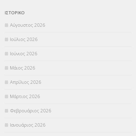
ΟΙΚΟΝΟΜΙΚΑ ΘΕΜΑΤΑ
(73)
ΙΣΤΟΡΙΚΌ
Π.Ε.Κ. ΗΡΑΚΛΕΙΟΥ
(12)
Αύγουστος 2026
ΠΑΝΕΛΛΑΔΙΚΕΣ ΕΞΕΤΑΣΕΙΣ
(839)
Ιούλιος 2026
ΠΡΟΚΗΡΥΞΕΙΣ
(18)
Ιούνιος 2026
ΣΕΜΙΝΑΡΙΑ – ΗΜΕΡΙΔΕΣ
(495)
Μάιος 2026
ΣΕΠ
(50)
Απρίλιος 2026
ΣΤΕΛΕΧΗ
(360)
Μάρτιος 2026
ΣΥΜΒΟΥΛΕΥΤΙΚΟΣ ΣΤΑΘΜΟΣ ΝΕΩΝ
(18)
Φεβρουάριος 2026
ΣΥΝΤΑΞΕΙΣ
(12)
Ιανουάριος 2026
ΣΧΟΛΙΚΟΙ ΣΥΜΒΟΥΛΟΙ
(754)