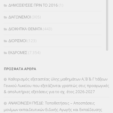
ΔΗΜΟΣΙΕΥΣΕΙΣ ΠΡΙΝ ΤΟ 2016
(1)
ΔΙΑΓΩΝΙΣΜΟΙ
(305)
ΔΙΟΙΚΗΤΙΚΑ ΘΕΜΑΤΑ
(443)
ΔΙΟΡΙΣΜΟΙ
(123)
ΕΚΔΡΟΜΕΣ
(7.354)
ΕΚΠΑΙΔΕΥΤΙΚΑ ΘΕΜΑΤΑ
(2.823)
ΠΡΌΣΦΑΤΑ ΆΡΘΡΑ
ΕΠΑΛ
(366)
Καθορισμός εξεταστέας ύλης μαθημάτων Α΄, Β΄ & Γ΄ τάξεων
Γενικού Λυκείου που εξετάζονται γραπτώς στις προαγωγικές
ΕΠΙΜΟΡΦΩΣΗ Τ.Π.Ε.
(10)
& απολυτήριες εξετάσεις για το σχ. έτος 2026-2027
ΕΥΡΩΠΑΪΚΑ ΠΡΟΓΡΑΜΜΑΤΑ
(230)
ΑΝΑΚΟΙΝΩΣΗ ΠΥΣΔΕ: Τοποθετήσεις – Αποσπάσεις
μονίμων εκπαιδευτικών Ειδικής Αγωγής και Εκπαίδευσης
ΚΕΣΥ
(60)