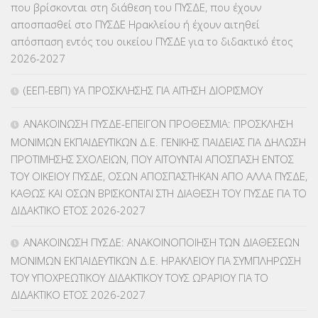
που βρίσκονται στη διάθεση του ΠΥΣΔΕ, που έχουν
αποσπασθεί στο ΠΥΣΔΕ Ηρακλείου ή έχουν αιτηθεί
ΚΕΣΥΠ
(109)
απόσπαση εντός του οικείου ΠΥΣΔΕ για το διδακτικό έτος
2026-2027
ΚΠγ – ΚΡΑΤΙΚΟ ΠΙΣΤΟΠΟΙΗΤΙΚΟ ΓΛΩΣΣΟΜΑΘΕΙΑΣ
(135)
(ΕΕΠ-ΕΒΠ) ΥΑ ΠΡΟΣΚΛΗΣΗΣ ΓΙΑ ΑΙΤΗΣΗ ΔΙΟΡΙΣΜΟΥ
ΚΠπ- ΚΡΑΤΙΚΟ ΠΙΣΤΟΠΟΙΗΤΙΚΟ ΠΛΗΡΟΦΟΡΙΚΗΣ
(12)
ΑΝΑΚΟΙΝΩΣΗ ΠΥΣΔΕ-ΕΠΕΙΓΟΝ ΠΡΟΘΕΣΜΙΑ: ΠΡΟΣΚΛΗΣΗ
ΛΟΙΠΑ
(309)
ΜΟΝΙΜΩΝ ΕΚΠΑΙΔΕΥΤΙΚΩΝ Δ.Ε. ΓΕΝΙΚΗΣ ΠΑΙΔΕΙΑΣ ΓΙΑ ΔΗΛΩΣΗ
ΠΡΟΤΙΜΗΣΗΣ ΣΧΟΛΕΙΩΝ, ΠΟΥ ΑΙΤΟΥΝΤΑΙ ΑΠΟΣΠΑΣΗ ΕΝΤΟΣ
ΜΑΘΗΤΕΙΑ
(275)
ΤΟΥ ΟΙΚΕΙΟΥ ΠΥΣΔΕ, ΟΣΩΝ ΑΠΟΣΠΑΣΤΗΚΑΝ ΑΠΟ ΑΛΛΑ ΠΥΣΔΕ,
ΚΑΘΩΣ ΚΑΙ ΟΣΩΝ ΒΡΙΣΚΟΝΤΑΙ ΣΤΗ ΔΙΑΘΕΣΗ ΤΟΥ ΠΥΣΔΕ ΓΙΑ ΤΟ
ΜΕΤΑΘΕΣΕΙΣ-ΤΟΠΟΘΕΤΗΣΕΙΣ ΒΕΛΤΙΩΣΕΙΣ
(319)
ΔΙΔΑΚΤΙΚΟ ΕΤΟΣ 2026-2027
ΜΕΤΑΤΑΞΕΙΣ
(87)
ΑΝΑΚΟΙΝΩΣΗ ΠΥΣΔΕ: ΑΝΑΚΟΙΝΟΠΟΙΗΣΗ ΤΩΝ ΔΙΑΘΕΣΕΩΝ
ΜΟΝΙΜΩΝ ΕΚΠΑΙΔΕΥΤΙΚΩΝ Δ.Ε. ΗΡΑΚΛΕΙΟΥ ΓΙΑ ΣΥΜΠΛΗΡΩΣΗ
ΜΕΤΑΦΟΡΑ ΜΑΘΗΤΩΝ
(3)
ΤΟΥ ΥΠΟΧΡΕΩΤΙΚΟΥ ΔΙΔΑΚΤΙΚΟΥ ΤΟΥΣ ΩΡΑΡΙΟΥ ΓΙΑ ΤΟ
ΔΙΔΑΚΤΙΚΟ ΕΤΟΣ 2026-2027
ΝΟΜΟΘΕΣΙΑ
(66)