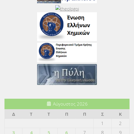
Αύγουστος 2026
Δ
Τ
Τ
Π
Π
Σ
Κ
1
2
3
4
5
6
7
8
9