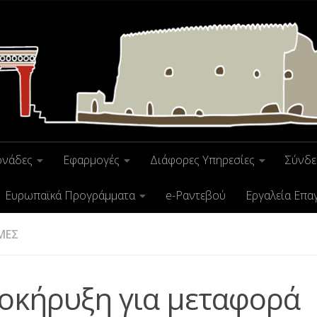
ονάδες
Εφαρμογές
Διάφορες Υπηρεσίες
Σύνδε
Ευρωπαϊκά Προγράμματα
e-Ραντεβού
Εργαλεία Επα
ΜΕΣ
οκήρυξη για μεταφορά