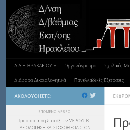
Δ.Δ.Ε. ΗΡΑΚΛΕΙΟΥ
Οργανόγραμμα
Σχολικές Μ
Διάφορα Δικαιολογητικά
Πανελλαδικές Εξετάσεις
ΑΚΟΛΟΥΘΉΣΤΕ:
ΕΚΔΡΟ
ΕΠΌΜΕΝΟ ΆΡΘΡΟ
Πρ
Τροποποίηση διατάξεων ΜΕΡΟΥΣ Β΄ –
ΑΞΙΟΛΟΓΗΣΗ ΚΑΙ ΣΤΟΧΟΘΕΣΙΑ ΣΤΟΝ