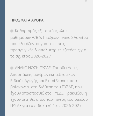
ΔΙΟΡΙΣΜΟΙ
(123)
ΠΡΌΣΦΑΤΑ ΆΡΘΡΑ
ΕΚΔΡΟΜΕΣ
(7.354)
Καθορισμός εξεταστέας ύλης
ΕΚΠΑΙΔΕΥΤΙΚΑ ΘΕΜΑΤΑ
(2.823)
μαθημάτων Α΄, Β΄ & Γ΄ τάξεων Γενικού Λυκείου
που εξετάζονται γραπτώς στις
ΕΠΑΛ
(366)
προαγωγικές & απολυτήριες εξετάσεις για
το σχ. έτος 2026-2027
ΕΠΙΜΟΡΦΩΣΗ Τ.Π.Ε.
(10)
ΑΝΑΚΟΙΝΩΣΗ ΠΥΣΔΕ: Τοποθετήσεις –
ΕΥΡΩΠΑΪΚΑ ΠΡΟΓΡΑΜΜΑΤΑ
(230)
Αποσπάσεις μονίμων εκπαιδευτικών
Ειδικής Αγωγής και Εκπαίδευσης που
ΚΕΣΥ
(60)
βρίσκονται στη διάθεση του ΠΥΣΔΕ, που
έχουν αποσπασθεί στο ΠΥΣΔΕ Ηρακλείου ή
ΚΕΣΥΠ
(109)
έχουν αιτηθεί απόσπαση εντός του οικείου
ΠΥΣΔΕ για το διδακτικό έτος 2026-2027
ΚΠγ – ΚΡΑΤΙΚΟ ΠΙΣΤΟΠΟΙΗΤΙΚΟ
ΓΛΩΣΣΟΜΑΘΕΙΑΣ
(135)