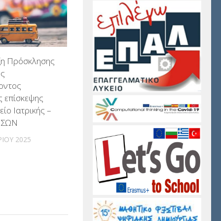
η Πρόσκλησης
ης
οντος
ς επίσκεψης
ίο Ιατρικής –
ΕΣΩΝ
ΡΊΟΥ 2025