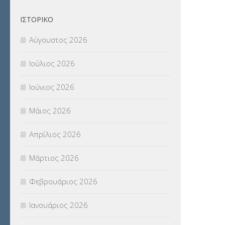
Π.Ε.Κ. ΗΡΑΚΛΕΙΟΥ
(12)
ΙΣΤΟΡΙΚΌ
ΠΑΝΕΛΛΑΔΙΚΕΣ ΕΞΕΤΑΣΕΙΣ
(839)
Αύγουστος 2026
ΠΡΟΚΗΡΥΞΕΙΣ
(18)
Ιούλιος 2026
ΣΕΜΙΝΑΡΙΑ – ΗΜΕΡΙΔΕΣ
(495)
Ιούνιος 2026
ΣΕΠ
(50)
Μάιος 2026
ΣΤΕΛΕΧΗ
(360)
Απρίλιος 2026
ΣΥΜΒΟΥΛΕΥΤΙΚΟΣ ΣΤΑΘΜΟΣ ΝΕΩΝ
Μάρτιος 2026
(18)
Φεβρουάριος 2026
ΣΥΝΤΑΞΕΙΣ
(12)
Ιανουάριος 2026
ΣΧΟΛΙΚΟΙ ΣΥΜΒΟΥΛΟΙ
(754)