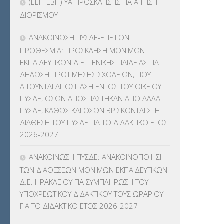
(ΕΕΠ-ΕΒΠ) ΥΑ ΠΡΟΣΚΛΗΣΗΣ ΓΙΑ ΑΙΤΗΣΗ
ΔΙΟΡΙΣΜΟΥ
ΚΠπ- ΚΡΑΤΙΚΟ ΠΙΣΤΟΠΟΙΗΤΙΚΟ
ΠΛΗΡΟΦΟΡΙΚΗΣ
(12)
ΑΝΑΚΟΙΝΩΣΗ ΠΥΣΔΕ-ΕΠΕΙΓΟΝ
ΠΡΟΘΕΣΜΙΑ: ΠΡΟΣΚΛΗΣΗ ΜΟΝΙΜΩΝ
ΛΟΙΠΑ
(309)
ΕΚΠΑΙΔΕΥΤΙΚΩΝ Δ.Ε. ΓΕΝΙΚΗΣ ΠΑΙΔΕΙΑΣ ΓΙΑ
ΔΗΛΩΣΗ ΠΡΟΤΙΜΗΣΗΣ ΣΧΟΛΕΙΩΝ, ΠΟΥ
ΜΑΘΗΤΕΙΑ
(275)
ΑΙΤΟΥΝΤΑΙ ΑΠΟΣΠΑΣΗ ΕΝΤΟΣ ΤΟΥ ΟΙΚΕΙΟΥ
ΠΥΣΔΕ, ΟΣΩΝ ΑΠΟΣΠΑΣΤΗΚΑΝ ΑΠΟ ΑΛΛΑ
ΜΕΤΑΘΕΣΕΙΣ-ΤΟΠΟΘΕΤΗΣΕΙΣ
ΠΥΣΔΕ, ΚΑΘΩΣ ΚΑΙ ΟΣΩΝ ΒΡΙΣΚΟΝΤΑΙ ΣΤΗ
ΒΕΛΤΙΩΣΕΙΣ
(319)
ΔΙΑΘΕΣΗ ΤΟΥ ΠΥΣΔΕ ΓΙΑ ΤΟ ΔΙΔΑΚΤΙΚΟ ΕΤΟΣ
2026-2027
ΜΕΤΑΤΑΞΕΙΣ
(87)
ΑΝΑΚΟΙΝΩΣΗ ΠΥΣΔΕ: ΑΝΑΚΟΙΝΟΠΟΙΗΣΗ
ΜΕΤΑΦΟΡΑ ΜΑΘΗΤΩΝ
(3)
ΤΩΝ ΔΙΑΘΕΣΕΩΝ ΜΟΝΙΜΩΝ ΕΚΠΑΙΔΕΥΤΙΚΩΝ
Δ.Ε. ΗΡΑΚΛΕΙΟΥ ΓΙΑ ΣΥΜΠΛΗΡΩΣΗ ΤΟΥ
ΝΟΜΟΘΕΣΙΑ
(66)
ΥΠΟΧΡΕΩΤΙΚΟΥ ΔΙΔΑΚΤΙΚΟΥ ΤΟΥΣ ΩΡΑΡΙΟΥ
ΓΙΑ ΤΟ ΔΙΔΑΚΤΙΚΟ ΕΤΟΣ 2026-2027
ΟΙΚΟΝΟΜΙΚΑ ΘΕΜΑΤΑ
(73)