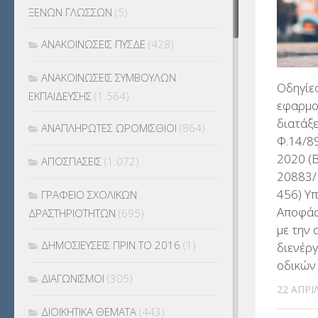
ΞΕΝΩΝ ΓΛΩΣΣΩΝ
(5)
ΑΝΑΚΟΙΝΩΣΕΙΣ ΠΥΣΔΕ
(428)
ΑΝΑΚΟΙΝΩΣΕΙΣ ΣΥΜΒΟΥΛΩΝ
Οδηγίες
ΕΚΠΑΙΔΕΥΣΗΣ
(1.564)
εφαρμο
διατάξε
ΑΝΑΠΛΗΡΩΤΕΣ ΩΡΟΜΙΣΘΙΟΙ
(864)
Φ.14/8
2020 (B
ΑΠΟΣΠΑΣΕΙΣ
(1.072)
20883/
456) Υ
ΓΡΑΦΕΙΟ ΣΧΟΛΙΚΩΝ
Αποφάσ
ΔΡΑΣΤΗΡΙΟΤΗΤΩΝ
(695)
με την
ΔΗΜΟΣΙΕΥΣΕΙΣ ΠΡΙΝ ΤΟ 2016
(1)
διενέρ
οδικών
ΔΙΑΓΩΝΙΣΜΟΙ
(305)
22 ΑΠΡΙ
ΔΙΟΙΚΗΤΙΚΑ ΘΕΜΑΤΑ
(443)