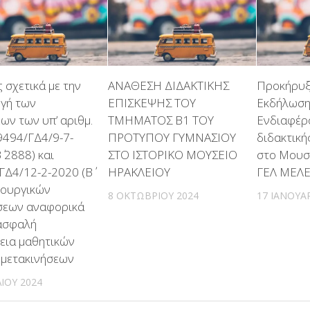
 σχετικά με την
ΑΝΑΘΕΣΗ ΔΙΔΑΚΤΙΚΗΣ
Προκήρυξ
γή των
ΕΠΙΣΚΕΨΗΣ ΤΟΥ
Εκδήλωσ
ων των υπ’ αριθμ.
ΤΜΗΜΑΤΟΣ Β1 ΤΟΥ
Ενδιαφέρ
9494/ΓΔ4/9-7-
ΠΡΟΤΥΠΟΥ ΓΥΜΝΑΣΙΟΥ
διδακτική
΄ 2888) και
ΣΤΟ ΙΣΤΟΡΙΚΟ ΜΟΥΣΕΙΟ
στο Μουσε
ΓΔ4/12-2-2020 (Β΄
ΗΡΑΚΛΕΙΟΥ
ΓΕΛ ΜΕΛ
πουργικών
8 ΟΚΤΩΒΡΊΟΥ 2024
17 ΙΑΝΟΥΑ
εων αναφορικά
 ασφαλή
γεια μαθητικών
 μετακινήσεων
ΛΊΟΥ 2024