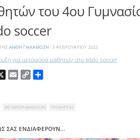
θητών του 4ου Γυμνασί
do soccer
ΤΗΣ
ΑΝΘΗ ΓΙΑΚΑΜΟΖΗ
·
3 ΦΕΒΡΟΥΑΡΊΟΥ 2025
υξη για μεταφορα μαθητων στο liddo soccer
acebook
X
Email
Copy
Μοιραστείτε
Link
ΜΕΤΑΦΟΡΑ ΜΑΘΗΤΩΝ
ΠΡΟΚΗΡΥΞΗ
ΩΣ ΣΑΣ ΕΝΔΙΑΦΈΡΟΥΝ…