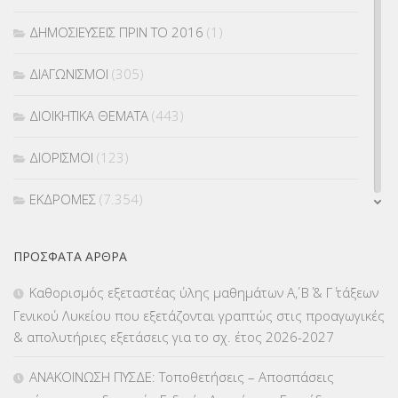
ΔΗΜΟΣΙΕΥΣΕΙΣ ΠΡΙΝ ΤΟ 2016
(1)
ΔΙΑΓΩΝΙΣΜΟΙ
(305)
ΔΙΟΙΚΗΤΙΚΑ ΘΕΜΑΤΑ
(443)
ΔΙΟΡΙΣΜΟΙ
(123)
ΕΚΔΡΟΜΕΣ
(7.354)
ΕΚΠΑΙΔΕΥΤΙΚΑ ΘΕΜΑΤΑ
(2.823)
ΠΡΌΣΦΑΤΑ ΆΡΘΡΑ
ΕΠΑΛ
(366)
Καθορισμός εξεταστέας ύλης μαθημάτων Α΄, Β΄ & Γ΄ τάξεων
Γενικού Λυκείου που εξετάζονται γραπτώς στις προαγωγικές
ΕΠΙΜΟΡΦΩΣΗ Τ.Π.Ε.
(10)
& απολυτήριες εξετάσεις για το σχ. έτος 2026-2027
ΕΥΡΩΠΑΪΚΑ ΠΡΟΓΡΑΜΜΑΤΑ
(230)
ΑΝΑΚΟΙΝΩΣΗ ΠΥΣΔΕ: Τοποθετήσεις – Αποσπάσεις