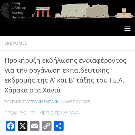
ΕΚΔΡΟΜΕΣ
Προκήρυξη εκδήλωσης ενδιαφέροντος
για την οργάνωση εκπαιδευτικής
εκδρομής της Α’ και Β’ τάξης του ΓΕ.Λ.
Χάρακα στα Χανιά
ΣΥΝΤΆΚΤΗΣ
ΑΓΓΕΛΙΚΉ ΣΑΪΤΆΚΗ
·
4 ΜΑΡΤΊΟΥ 2025
ΠΡΟΚΗΡΥΞΗ ΤΡΙΗΜΕΡΗΣ ΓΕΛ ΧΑΡΑΚΑ
Facebook
X
Email
Copy
Μοιραστείτε