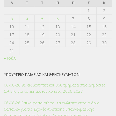
Δ
Τ
Τ
Π
Π
Σ
Κ
1
2
3
4
5
6
7
8
9
10
11
12
13
14
15
16
17
18
19
20
21
22
23
24
25
26
27
28
29
30
31
« Ιούλ
ΥΠΟΥΡΓΕΙΟ ΠΑΙΔΕΙΑΣ ΚΑΙ ΘΡΗΣΚΕΥΜΑΤΩΝ
06-08-26 95 ειδικότητες και 860 τμήματα στις Δημόσιες
Σ.Α.Ε.Κ. για το εκπαιδευτικό έτος 2026-2027
06-08-26 Επικαιροποιούνται τα ανώτατα ετήσια όρια
δαπανών για τις Σχολές Ανώτερης Επαγγελματικής
Κατάρτισης και τα Σχολεία Δεύτερης Ευκαιρίας