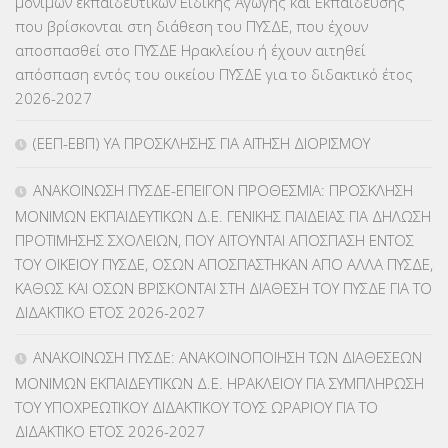
μονίμων εκπαιδευτικών Ειδικής Αγωγής και Εκπαίδευσης
ΚΕΣΥ
(60)
που βρίσκονται στη διάθεση του ΠΥΣΔΕ, που έχουν
αποσπασθεί στο ΠΥΣΔΕ Ηρακλείου ή έχουν αιτηθεί
ΚΕΣΥΠ
(109)
απόσπαση εντός του οικείου ΠΥΣΔΕ για το διδακτικό έτος
2026-2027
ΚΠγ – ΚΡΑΤΙΚΟ ΠΙΣΤΟΠΟΙΗΤΙΚΟ ΓΛΩΣΣΟΜΑΘΕΙΑΣ
(135)
(ΕΕΠ-ΕΒΠ) ΥΑ ΠΡΟΣΚΛΗΣΗΣ ΓΙΑ ΑΙΤΗΣΗ ΔΙΟΡΙΣΜΟΥ
ΚΠπ- ΚΡΑΤΙΚΟ ΠΙΣΤΟΠΟΙΗΤΙΚΟ ΠΛΗΡΟΦΟΡΙΚΗΣ
(12)
ΑΝΑΚΟΙΝΩΣΗ ΠΥΣΔΕ-ΕΠΕΙΓΟΝ ΠΡΟΘΕΣΜΙΑ: ΠΡΟΣΚΛΗΣΗ
ΛΟΙΠΑ
(309)
ΜΟΝΙΜΩΝ ΕΚΠΑΙΔΕΥΤΙΚΩΝ Δ.Ε. ΓΕΝΙΚΗΣ ΠΑΙΔΕΙΑΣ ΓΙΑ ΔΗΛΩΣΗ
ΠΡΟΤΙΜΗΣΗΣ ΣΧΟΛΕΙΩΝ, ΠΟΥ ΑΙΤΟΥΝΤΑΙ ΑΠΟΣΠΑΣΗ ΕΝΤΟΣ
ΜΑΘΗΤΕΙΑ
(275)
ΤΟΥ ΟΙΚΕΙΟΥ ΠΥΣΔΕ, ΟΣΩΝ ΑΠΟΣΠΑΣΤΗΚΑΝ ΑΠΟ ΑΛΛΑ ΠΥΣΔΕ,
ΚΑΘΩΣ ΚΑΙ ΟΣΩΝ ΒΡΙΣΚΟΝΤΑΙ ΣΤΗ ΔΙΑΘΕΣΗ ΤΟΥ ΠΥΣΔΕ ΓΙΑ ΤΟ
ΜΕΤΑΘΕΣΕΙΣ-ΤΟΠΟΘΕΤΗΣΕΙΣ ΒΕΛΤΙΩΣΕΙΣ
(319)
ΔΙΔΑΚΤΙΚΟ ΕΤΟΣ 2026-2027
ΜΕΤΑΤΑΞΕΙΣ
(87)
ΑΝΑΚΟΙΝΩΣΗ ΠΥΣΔΕ: ΑΝΑΚΟΙΝΟΠΟΙΗΣΗ ΤΩΝ ΔΙΑΘΕΣΕΩΝ
ΜΟΝΙΜΩΝ ΕΚΠΑΙΔΕΥΤΙΚΩΝ Δ.Ε. ΗΡΑΚΛΕΙΟΥ ΓΙΑ ΣΥΜΠΛΗΡΩΣΗ
ΜΕΤΑΦΟΡΑ ΜΑΘΗΤΩΝ
(3)
ΤΟΥ ΥΠΟΧΡΕΩΤΙΚΟΥ ΔΙΔΑΚΤΙΚΟΥ ΤΟΥΣ ΩΡΑΡΙΟΥ ΓΙΑ ΤΟ
ΔΙΔΑΚΤΙΚΟ ΕΤΟΣ 2026-2027
ΝΟΜΟΘΕΣΙΑ
(66)