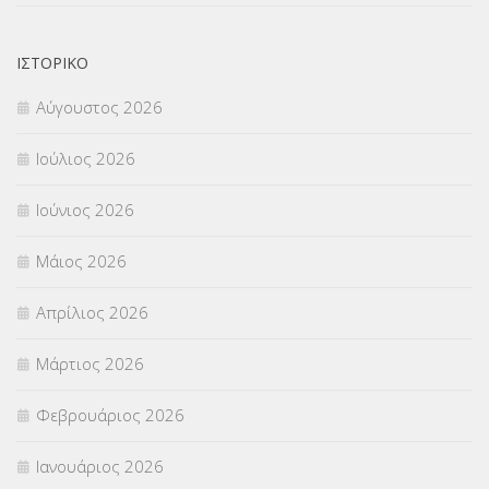
ΟΙΚΟΝΟΜΙΚΑ ΘΕΜΑΤΑ
(73)
ΙΣΤΟΡΙΚΌ
Π.Ε.Κ. ΗΡΑΚΛΕΙΟΥ
(12)
Αύγουστος 2026
ΠΑΝΕΛΛΑΔΙΚΕΣ ΕΞΕΤΑΣΕΙΣ
(839)
Ιούλιος 2026
ΠΡΟΚΗΡΥΞΕΙΣ
(18)
Ιούνιος 2026
ΣΕΜΙΝΑΡΙΑ – ΗΜΕΡΙΔΕΣ
(495)
Μάιος 2026
ΣΕΠ
(50)
Απρίλιος 2026
ΣΤΕΛΕΧΗ
(360)
Μάρτιος 2026
ΣΥΜΒΟΥΛΕΥΤΙΚΟΣ ΣΤΑΘΜΟΣ ΝΕΩΝ
(18)
Φεβρουάριος 2026
ΣΥΝΤΑΞΕΙΣ
(12)
Ιανουάριος 2026