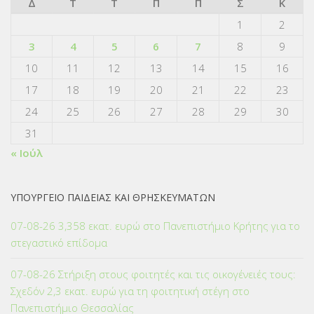
Δ
Τ
Τ
Π
Π
Σ
Κ
1
2
3
4
5
6
7
8
9
10
11
12
13
14
15
16
17
18
19
20
21
22
23
24
25
26
27
28
29
30
31
« Ιούλ
ΥΠΟΥΡΓΕΙΟ ΠΑΙΔΕΙΑΣ ΚΑΙ ΘΡΗΣΚΕΥΜΑΤΩΝ
07-08-26 3,358 εκατ. ευρώ στο Πανεπιστήμιο Κρήτης για το
στεγαστικό επίδομα
07-08-26 Στήριξη στους φοιτητές και τις οικογένειές τους:
Σχεδόν 2,3 εκατ. ευρώ για τη φοιτητική στέγη στο
Πανεπιστήμιο Θεσσαλίας