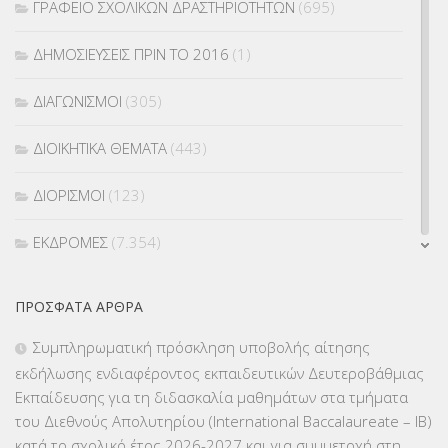
ΓΡΑΦΕΙΟ ΣΧΟΛΙΚΩΝ ΔΡΑΣΤΗΡΙΟΤΗΤΩΝ
(695)
ΔΗΜΟΣΙΕΥΣΕΙΣ ΠΡΙΝ ΤΟ 2016
(1)
ΔΙΑΓΩΝΙΣΜΟΙ
(305)
ΔΙΟΙΚΗΤΙΚΑ ΘΕΜΑΤΑ
(443)
ΔΙΟΡΙΣΜΟΙ
(123)
ΕΚΔΡΟΜΕΣ
(7.354)
ΕΚΠΑΙΔΕΥΤΙΚΑ ΘΕΜΑΤΑ
(2.824)
ΠΡΌΣΦΑΤΑ ΆΡΘΡΑ
ΕΠΑΛ
(366)
Συμπληρωματική πρόσκληση υποβολής αίτησης
εκδήλωσης ενδιαφέροντος εκπαιδευτικών Δευτεροβάθμιας
ΕΠΙΜΟΡΦΩΣΗ Τ.Π.Ε.
(10)
Εκπαίδευσης για τη διδασκαλία μαθημάτων στα τμήματα
του Διεθνούς Απολυτηρίου (International Baccalaureate – IB)
ΕΥΡΩΠΑΪΚΑ ΠΡΟΓΡΑΜΜΑΤΑ
(230)
κατά το σχολικό έτος 2026-2027 και για συμμετοχή στη