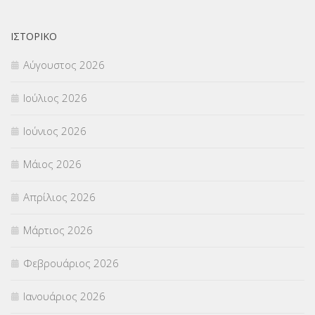
ΝΟΜΟΘΕΣΙΑ
(66)
ΟΙΚΟΝΟΜΙΚΑ ΘΕΜΑΤΑ
(73)
ΙΣΤΟΡΙΚΌ
Αύγουστος 2026
Π.Ε.Κ. ΗΡΑΚΛΕΙΟΥ
(12)
Ιούλιος 2026
ΠΑΝΕΛΛΑΔΙΚΕΣ ΕΞΕΤΑΣΕΙΣ
(839)
Ιούνιος 2026
ΠΡΟΚΗΡΥΞΕΙΣ
(18)
Μάιος 2026
ΣΕΜΙΝΑΡΙΑ – ΗΜΕΡΙΔΕΣ
(495)
Απρίλιος 2026
ΣΕΠ
(50)
Μάρτιος 2026
ΣΤΕΛΕΧΗ
(360)
Φεβρουάριος 2026
ΣΥΜΒΟΥΛΕΥΤΙΚΟΣ ΣΤΑΘΜΟΣ ΝΕΩΝ
(18)
Ιανουάριος 2026
ΣΥΝΤΑΞΕΙΣ
(12)