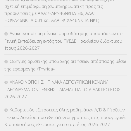
σχετική επιμόρφωση (συμπληρωματική προς τις
ΚΕΣΥ
(60)
προσκλήσεις με ΑΔΑ: ΨΛΡΝ46ΝΚΠΔ-ΕΙ6, ΑΔΑ:
ΨΟΨΛ46ΝΚΠΔ-001 και ΑΔΑ: ΨΤΧΔ46ΝΚΠΔ-ΝΚ1)
ΚΕΣΥΠ
(109)
Ανακοινοποίηση πίνακα μοριοδότησης αποσπάσεων στη
ΚΠγ – ΚΡΑΤΙΚΟ ΠΙΣΤΟΠΟΙΗΤΙΚΟ ΓΛΩΣΣΟΜΑΘΕΙΑΣ
(135)
Γενική Εκπαίδευση εντός του ΠΥΣΔΕ Ηρακλείου διδακτικού
έτους 2026-2027
ΚΠπ- ΚΡΑΤΙΚΟ ΠΙΣΤΟΠΟΙΗΤΙΚΟ ΠΛΗΡΟΦΟΡΙΚΗΣ
(12)
Οδηγίες οριστικής υποβολής αιτήσεων απόσπασης μέσω
ΛΟΙΠΑ
(309)
της εφαρμογής «Thyrida»
ΜΑΘΗΤΕΙΑ
(275)
ΑΝΑΚΟΙΝΟΠΟΙΗΣΗ ΠΙΝΑΚΑ ΛΕΙΤΟΥΡΓΙΚΩΝ ΚΕΝΩΝ/
ΠΛΕΟΝΑΣΜΑΤΩΝ ΓΕΝΙΚΗΣ ΠΑΙΔΕΙΑΣ ΓΙΑ ΤΟ ΔΙΔΑΚΤΙΚΟ ΕΤΟΣ
ΜΕΤΑΘΕΣΕΙΣ-ΤΟΠΟΘΕΤΗΣΕΙΣ ΒΕΛΤΙΩΣΕΙΣ
(319)
2026-2027
ΜΕΤΑΤΑΞΕΙΣ
(87)
Καθορισμός εξεταστέας ύλης μαθημάτων Α΄, Β΄ & Γ΄ τάξεων
Γενικού Λυκείου που εξετάζονται γραπτώς στις προαγωγικές
ΜΕΤΑΦΟΡΑ ΜΑΘΗΤΩΝ
(3)
& απολυτήριες εξετάσεις για το σχ. έτος 2026-2027