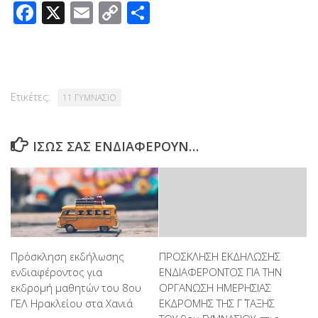
Facebook
X
Email
Copy
Μοιραστείτε
Link
Ετικέτες:
11 ΓΥΜΝΑΣΙΟ
ΊΣΩΣ ΣΑΣ ΕΝΔΙΑΦΈΡΟΥΝ…
Πρόσκληση εκδήλωσης
ΠΡΟΣΚΛΗΣΗ ΕΚΔΗΛΩΣΗΣ
ενδιαφέροντος για
ΕΝΔΙΑΦΕΡΟΝΤΟΣ ΓΙΑ ΤΗΝ
εκδρομή μαθητών του 8ου
ΟΡΓΑΝΩΣΗ ΗΜΕΡΗΣΙΑΣ
ΓΕΛ Ηρακλείου στα Χανιά
ΕΚΔΡΟΜΗΣ ΤΗΣ Γ΄ ΤΑΞΗΣ