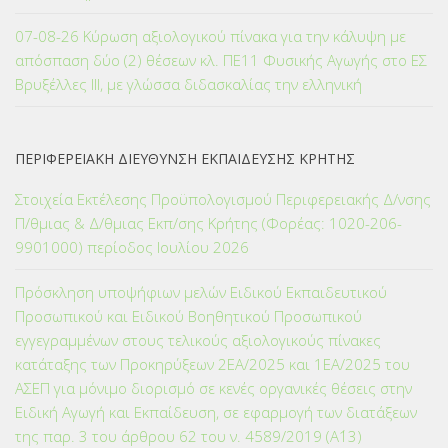
07-08-26 Κύρωση αξιολογικού πίνακα για την κάλυψη με
απόσπαση δύο (2) θέσεων κλ. ΠΕ11 Φυσικής Αγωγής στο ΕΣ
Βρυξέλλες ΙΙΙ, με γλώσσα διδασκαλίας την ελληνική
ΠΕΡΙΦΕΡΕΙΑΚΗ ΔΙΕΥΘΥΝΣΗ ΕΚΠΑΙΔΕΥΣΗΣ ΚΡΗΤΗΣ
Στοιχεία Εκτέλεσης Προϋπολογισμού Περιφερειακής Δ/νσης
Π/θμιας & Δ/θμιας Εκπ/σης Κρήτης (Φορέας: 1020-206-
9901000) περίοδος Ιουλίου 2026
Πρόσκληση υποψήφιων μελών Ειδικού Εκπαιδευτικού
Προσωπικού και Ειδικού Βοηθητικού Προσωπικού
εγγεγραμμένων στους τελικούς αξιολογικούς πίνακες
κατάταξης των Προκηρύξεων 2ΕΑ/2025 και 1ΕΑ/2025 του
ΑΣΕΠ για μόνιμο διορισμό σε κενές οργανικές θέσεις στην
Ειδική Αγωγή και Εκπαίδευση, σε εφαρμογή των διατάξεων
της παρ. 3 του άρθρου 62 του ν. 4589/2019 (Α΄13)