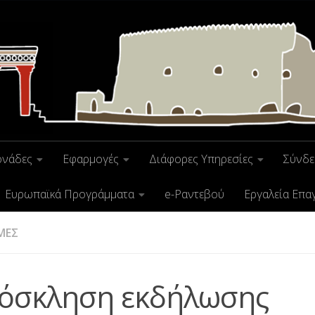
ονάδες
Εφαρμογές
Διάφορες Υπηρεσίες
Σύνδε
Ευρωπαϊκά Προγράμματα
e-Ραντεβού
Εργαλεία Επα
ΜΕΣ
όσκληση εκδήλωσης