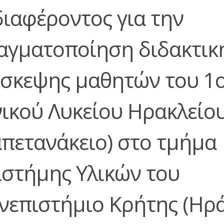
διαφέροντος για την
αγματοποίηση διδακτικ
ίσκεψης μαθητών του 1
νικού Λυκείου Ηρακλείο
απετανάκειο) στο τμήμα
ιστήμης Υλικών του
νεπιστήμιο Κρήτης (Ηρά