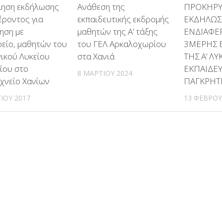
ηση εκδήλωσης
Ανάθεση της
ΠΡΟΚΗΡ
έροντος για
εκπαιδευτικής εκδρομής
ΕΚΔΗΛΩΣ
ηση με
μαθητών της Α’ τάξης
ΕΝΔΙΑΦΕ
είο, μαθητών του
του ΓΕΛ Αρκαλοχωρίου
3ΜΕΡΗΣ 
νικού Λυκείου
στα Χανιά
ΤΗΣ Α’ ΛΥ
ίου στο
ΕΚΠΑΙΔΕΥ
8 ΜΑΡΤΊΟΥ 2024
χνείο Χανίων
ΠΑΓΚΡΗΤ
ΊΟΥ 2017
13 ΦΕΒΡΟΥ