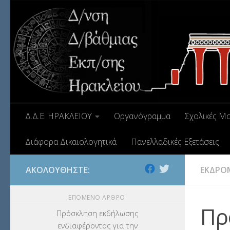
Δ.Δ.Ε. ΗΡΑΚΛΕΙΟΥ
Οργανόγραμμα
Σχολικές Μ
Διάφορα Δικαιολογητικά
Πανελλαδικές Εξετάσεις
ΑΚΟΛΟΥΘΉΣΤΕ:
ΕΚΔΡΟ
ΕΠΌΜΕΝΟ ΆΡΘΡΟ
Πρ
Πρόσκληση εκδήλωσης
ενδιαφέροντος για την