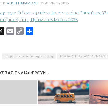
ΤΗΣ
ΑΝΘΗ ΓΙΑΚΑΜΟΖΗ
·
25 ΑΠΡΙΛΊΟΥ 2025
ηση για διδακτική επίσκεψη στο τμήμα Επιστήμης Υλ
στήμιο Κρήτης Ηράκλειο 5 Μαΐου 2025
acebook
X
Email
Copy
Μοιραστείτε
Link
πραγματοποίηση διδακτικής επίσκεψης
ΠΡΟΣΚΛΗΣΗ ΕΚΔΗΛΩΣΗΣ ΕΝΔΙΑΦΕ
ΩΣ ΣΑΣ ΕΝΔΙΑΦΈΡΟΥΝ…