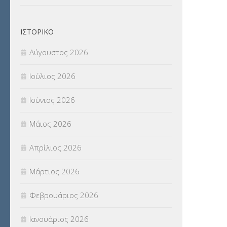
Π.Ε.Κ. ΗΡΑΚΛΕΙΟΥ
(12)
ΙΣΤΟΡΙΚΌ
ΠΑΝΕΛΛΑΔΙΚΕΣ ΕΞΕΤΑΣΕΙΣ
(839)
Αύγουστος 2026
ΠΡΟΚΗΡΥΞΕΙΣ
(18)
Ιούλιος 2026
ΣΕΜΙΝΑΡΙΑ – ΗΜΕΡΙΔΕΣ
(495)
Ιούνιος 2026
ΣΕΠ
(50)
Μάιος 2026
ΣΤΕΛΕΧΗ
(360)
Απρίλιος 2026
ΣΥΜΒΟΥΛΕΥΤΙΚΟΣ ΣΤΑΘΜΟΣ ΝΕΩΝ
Μάρτιος 2026
(18)
Φεβρουάριος 2026
ΣΥΝΤΑΞΕΙΣ
(12)
Ιανουάριος 2026
ΣΧΟΛΙΚΟΙ ΣΥΜΒΟΥΛΟΙ
(754)