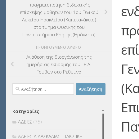
πραγματοποίηση διδακτικής
εν
επίσκεψης μαθητών του 1ου Γενικού
Λυκείου Ηρακλείου (Καπετανάκειο)
πρ
στο τμήμα Φυσικής του
Πανεπιστήμιου Κρήτης (Ηράκλειο)
επ
ΠΡΟΗΓΟΎΜΕΝΟ ΆΡΘΡΟ
Ανάθεση της διοργάνωσης της
Γε
ημερήσιας εκδρομής του ΓΕ.Λ.
Γουβών στο Ρέθυμνο
(Κ
Αναζήτηση
για:
Επ
Κατηγορίες
Πα
ΑΔΕΙΕΣ
(75)
ΑΔΕΙΕΣ ΔΙΔΑΣΚΑΛΙΑΣ – ΙΔΙΩΤΙΚΗ