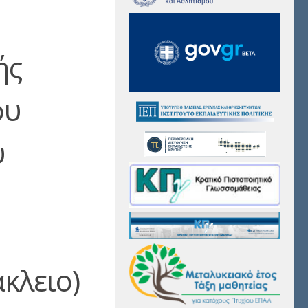
ής
ου
υ
κλειο)