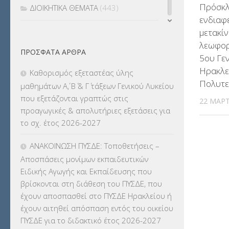
Πρόσκλ
ΔΙΟΙΚΗΤΙΚΑ ΘΕΜΑΤΑ
(443)
ενδιαφ
μετακίν
ΔΙΟΡΙΣΜΟΙ
(123)
λεωφορ
ΠΡΌΣΦΑΤΑ ΆΡΘΡΑ
ΕΚΔΡΟΜΕΣ
(7.354)
5ου Γε
Ηρακλε
Καθορισμός εξεταστέας ύλης
ΕΚΠΑΙΔΕΥΤΙΚΑ ΘΕΜΑΤΑ
(2.823)
Πολυτε
μαθημάτων Α΄, Β΄ & Γ΄ τάξεων Γενικού Λυκείου
που εξετάζονται γραπτώς στις
22 ΜΑΡΤ
ΕΠΑΛ
(366)
προαγωγικές & απολυτήριες εξετάσεις για
το σχ. έτος 2026-2027
ΕΠΙΜΟΡΦΩΣΗ Τ.Π.Ε.
(10)
ΑΝΑΚΟΙΝΩΣΗ ΠΥΣΔΕ: Τοποθετήσεις –
ΕΥΡΩΠΑΪΚΑ ΠΡΟΓΡΑΜΜΑΤΑ
(230)
Αποσπάσεις μονίμων εκπαιδευτικών
Ειδικής Αγωγής και Εκπαίδευσης που
ΚΕΣΥ
(60)
βρίσκονται στη διάθεση του ΠΥΣΔΕ, που
έχουν αποσπασθεί στο ΠΥΣΔΕ Ηρακλείου ή
ΚΕΣΥΠ
(109)
έχουν αιτηθεί απόσπαση εντός του οικείου
ΠΥΣΔΕ για το διδακτικό έτος 2026-2027
ΚΠγ – ΚΡΑΤΙΚΟ ΠΙΣΤΟΠΟΙΗΤΙΚΟ