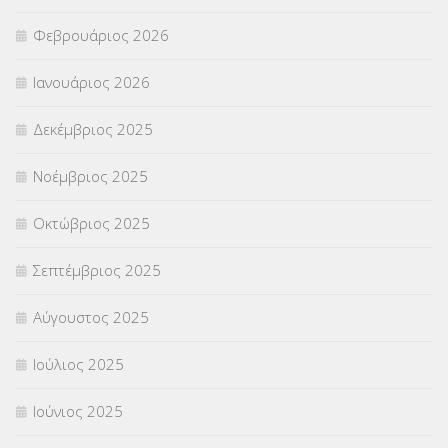
Φεβρουάριος 2026
ΣΥΜΒΟΥΛΕΥΤΙΚΟΣ ΣΤΑΘΜΟΣ ΝΕΩΝ
(18)
Ιανουάριος 2026
ΣΥΝΤΑΞΕΙΣ
(12)
Δεκέμβριος 2025
ΣΧΟΛΙΚΟΙ ΣΥΜΒΟΥΛΟΙ
(754)
Νοέμβριος 2025
ΥΠΕΡΑΡΙΘΜΟΙ
(1)
Οκτώβριος 2025
ΥΠΟΤΡΟΦΙΕΣ
(28)
Σεπτέμβριος 2025
ΦΥΣΙΚΗ ΑΓΩΓΗ
(692)
Αύγουστος 2025
Χωρίς κατηγορία
(55)
Ιούλιος 2025
Ιούνιος 2025