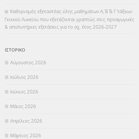
ΜΕΤΑΤΑΞΕΙΣ
(87)
Καθορισμός εξεταστέας ύλης μαθημάτων Α΄, Β΄ & Γ΄ τάξεων
Γενικού Λυκείου που εξετάζονται γραπτώς στις προαγωγικές
ΜΕΤΑΦΟΡΑ ΜΑΘΗΤΩΝ
(3)
& απολυτήριες εξετάσεις για το σχ. έτος 2026-2027
ΝΟΜΟΘΕΣΙΑ
(66)
ΟΙΚΟΝΟΜΙΚΑ ΘΕΜΑΤΑ
(73)
ΙΣΤΟΡΙΚΌ
Αύγουστος 2026
Π.Ε.Κ. ΗΡΑΚΛΕΙΟΥ
(12)
Ιούλιος 2026
ΠΑΝΕΛΛΑΔΙΚΕΣ ΕΞΕΤΑΣΕΙΣ
(839)
Ιούνιος 2026
ΠΡΟΚΗΡΥΞΕΙΣ
(18)
Μάιος 2026
ΣΕΜΙΝΑΡΙΑ – ΗΜΕΡΙΔΕΣ
(495)
Απρίλιος 2026
ΣΕΠ
(50)
Μάρτιος 2026
ΣΤΕΛΕΧΗ
(360)