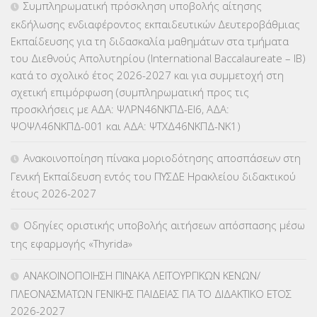
Συμπληρωματική πρόσκληση υποβολής αίτησης
εκδήλωσης ενδιαφέροντος εκπαιδευτικών Δευτεροβάθμιας
ΕΠΙΜΟΡΦΩΣΗ Τ.Π.Ε.
(10)
Εκπαίδευσης για τη διδασκαλία μαθημάτων στα τμήματα
του Διεθνούς Απολυτηρίου (International Baccalaureate – IB)
ΕΥΡΩΠΑΪΚΑ ΠΡΟΓΡΑΜΜΑΤΑ
(230)
κατά το σχολικό έτος 2026-2027 και για συμμετοχή στη
σχετική επιμόρφωση (συμπληρωματική προς τις
ΚΕΣΥ
(60)
προσκλήσεις με ΑΔΑ: ΨΛΡΝ46ΝΚΠΔ-ΕΙ6, ΑΔΑ:
ΨΟΨΛ46ΝΚΠΔ-001 και ΑΔΑ: ΨΤΧΔ46ΝΚΠΔ-ΝΚ1)
ΚΕΣΥΠ
(109)
Ανακοινοποίηση πίνακα μοριοδότησης αποσπάσεων στη
ΚΠγ – ΚΡΑΤΙΚΟ ΠΙΣΤΟΠΟΙΗΤΙΚΟ ΓΛΩΣΣΟΜΑΘΕΙΑΣ
(135)
Γενική Εκπαίδευση εντός του ΠΥΣΔΕ Ηρακλείου διδακτικού
έτους 2026-2027
ΚΠπ- ΚΡΑΤΙΚΟ ΠΙΣΤΟΠΟΙΗΤΙΚΟ ΠΛΗΡΟΦΟΡΙΚΗΣ
(12)
Οδηγίες οριστικής υποβολής αιτήσεων απόσπασης μέσω
ΛΟΙΠΑ
(309)
της εφαρμογής «Thyrida»
ΜΑΘΗΤΕΙΑ
(275)
ΑΝΑΚΟΙΝΟΠΟΙΗΣΗ ΠΙΝΑΚΑ ΛΕΙΤΟΥΡΓΙΚΩΝ ΚΕΝΩΝ/
ΠΛΕΟΝΑΣΜΑΤΩΝ ΓΕΝΙΚΗΣ ΠΑΙΔΕΙΑΣ ΓΙΑ ΤΟ ΔΙΔΑΚΤΙΚΟ ΕΤΟΣ
ΜΕΤΑΘΕΣΕΙΣ-ΤΟΠΟΘΕΤΗΣΕΙΣ ΒΕΛΤΙΩΣΕΙΣ
(319)
2026-2027