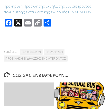
Προκήρυξη Πρόσκλησης Εκδήλωσης Ενδιαφέροντος
πολυήμερης εκπαιδευτικής εκδρομής ΓΕΛ ΜΕΛΕΣΩΝ
Facebook
X
Email
Copy
Μοιραστείτε
Link
Ετικέτες:
ΓΕΛ ΜΕΛΕΣΩΝ
ΠΡΟΚΗΡΥΞΗ
ΠΡΟΣΚΛΗΣΗ ΕΚΔΗΛΩΣΗΣ ΕΝΔΙΑΦΕΡΟΝΤΟΣ
ΊΣΩΣ ΣΑΣ ΕΝΔΙΑΦΈΡΟΥΝ…