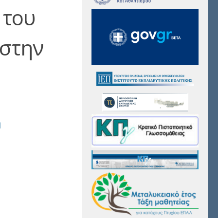
 του
 στην
η