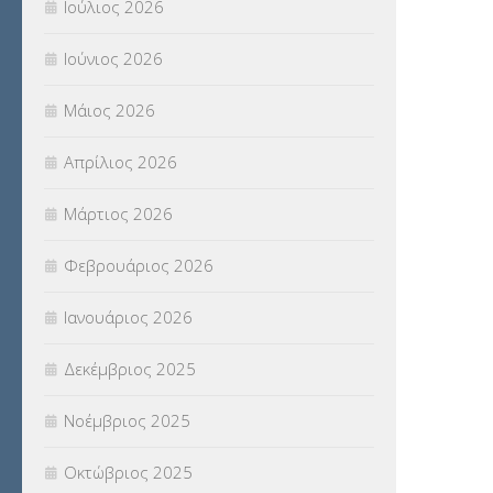
Ιούλιος 2026
ΠΡΟΚΗΡΥΞΕΙΣ
(18)
Ιούνιος 2026
ΣΕΜΙΝΑΡΙΑ – ΗΜΕΡΙΔΕΣ
(495)
Μάιος 2026
ΣΕΠ
(50)
Απρίλιος 2026
ΣΤΕΛΕΧΗ
(360)
Μάρτιος 2026
ΣΥΜΒΟΥΛΕΥΤΙΚΟΣ ΣΤΑΘΜΟΣ ΝΕΩΝ
Φεβρουάριος 2026
(18)
Ιανουάριος 2026
ΣΥΝΤΑΞΕΙΣ
(12)
Δεκέμβριος 2025
ΣΧΟΛΙΚΟΙ ΣΥΜΒΟΥΛΟΙ
(754)
Νοέμβριος 2025
ΥΠΕΡΑΡΙΘΜΟΙ
(1)
Οκτώβριος 2025
ΥΠΟΤΡΟΦΙΕΣ
(28)