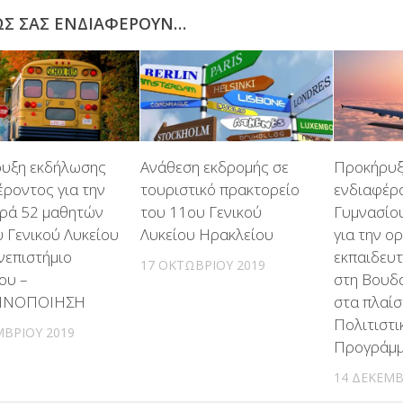
ΩΣ ΣΑΣ ΕΝΔΙΑΦΈΡΟΥΝ…
υξη εκδήλωσης
Ανάθεση εκδρομής σε
Προκήρυξ
έροντος για την
τουριστικό πρακτορείο
ενδιαφέρ
ρά 52 μαθητών
του 11ου Γενικού
Γυμνασίο
 Γενικού Λυκείου
Λυκείου Ηρακλείου
για την ο
νεπιστήμιο
εκπαιδευτ
17 ΟΚΤΩΒΡΊΟΥ 2019
ου –
στη Βουδα
ΙΝΟΠΟΙΗΣΗ
στα πλαίσ
Πολιτιστι
ΜΒΡΊΟΥ 2019
Προγράμ
14 ΔΕΚΕΜΒ