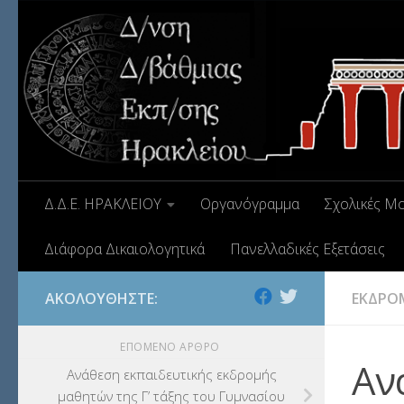
Δ.Δ.Ε. ΗΡΑΚΛΕΙΟΥ
Οργανόγραμμα
Σχολικές Μ
Διάφορα Δικαιολογητικά
Πανελλαδικές Εξετάσεις
ΑΚΟΛΟΥΘΉΣΤΕ:
ΕΚΔΡΟ
ΕΠΌΜΕΝΟ ΆΡΘΡΟ
Αν
Ανάθεση εκπαιδευτικής εκδρομής
μαθητών της Γ’ τάξης του Γυμνασίου