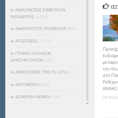
ΊΣ
ΑΝΑΚΟΙΝΩΣΕΙΣ ΣΥΜΒΟΥΛΩΝ
ΕΚΠΑΙΔΕΥΣΗΣ
(1.564)
ΑΝΑΠΛΗΡΩΤΕΣ ΩΡΟΜΙΣΘΙΟΙ
(864)
ΑΠΟΣΠΑΣΕΙΣ
(1.072)
Προκήρ
ΓΡΑΦΕΙΟ ΣΧΟΛΙΚΩΝ
ενδιαφ
ΔΡΑΣΤΗΡΙΟΤΗΤΩΝ
(695)
μεταφο
του 6ου
ΔΗΜΟΣΙΕΥΣΕΙΣ ΠΡΙΝ ΤΟ 2016
(1)
στο Πα
Ρεθύμν
ΔΙΑΓΩΝΙΣΜΟΙ
(305)
ΑΝΑΚΟ
ΔΙΟΙΚΗΤΙΚΑ ΘΕΜΑΤΑ
(443)
18 ΝΟΕ
ΔΙΟΡΙΣΜΟΙ
(123)