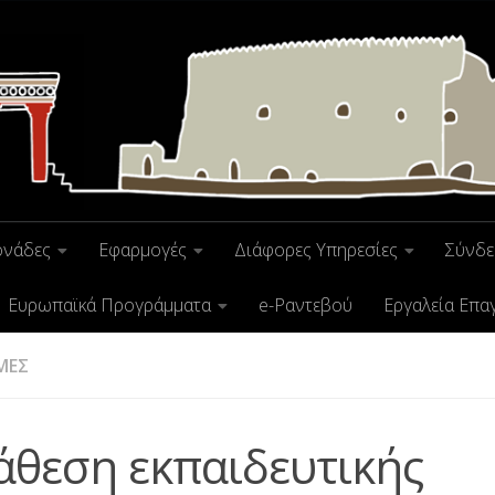
ονάδες
Εφαρμογές
Διάφορες Υπηρεσίες
Σύνδε
Ευρωπαϊκά Προγράμματα
e-Ραντεβού
Εργαλεία Επα
ΜΕΣ
άθεση εκπαιδευτικής