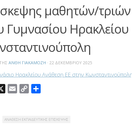
ίσκεψης μαθητών/τριών
υ Γυμνασίου Ηρακλείου
νσταντινούπολη
ΤΗΣ
ΑΝΘΗ ΓΙΑΚΑΜΟΖΗ
·
22 ΔΕΚΕΜΒΡΊΟΥ 2025
νάσιο Ηρακλείου Ανάθεση ΕΕ στην Κωνσταντινούπολ
acebook
X
Email
Copy
Μοιραστείτε
Link
ΑΝΑΘΕΣΗ ΕΚΠΑΙΔΕΥΤΙΚΗΣ ΕΠΙΣΚΕΨΗΣ