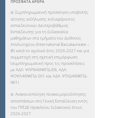
ΠΡΌΣΦΑΤΑ ΆΡΘΡΑ
ΕΚΔΡΟΜΕΣ
(7.354)
Συμπληρωματική πρόσκληση υποβολής
ΕΚΠΑΙΔΕΥΤΙΚΑ ΘΕΜΑΤΑ
(2.824)
αίτησης εκδήλωσης ενδιαφέροντος
εκπαιδευτικών Δευτεροβάθμιας
ΕΠΑΛ
(366)
Εκπαίδευσης για τη διδασκαλία
μαθημάτων στα τμήματα του Διεθνούς
ΕΠΙΜΟΡΦΩΣΗ Τ.Π.Ε.
(10)
Απολυτηρίου (International Baccalaureate –
IB) κατά το σχολικό έτος 2026-2027 και για
ΕΥΡΩΠΑΪΚΑ ΠΡΟΓΡΑΜΜΑΤΑ
(230)
συμμετοχή στη σχετική επιμόρφωση
(συμπληρωματική προς τις προσκλήσεις
ΚΕΣΥ
(60)
με ΑΔΑ: ΨΛΡΝ46ΝΚΠΔ-ΕΙ6, ΑΔΑ:
ΨΟΨΛ46ΝΚΠΔ-001 και ΑΔΑ: ΨΤΧΔ46ΝΚΠΔ-
ΚΕΣΥΠ
(109)
ΝΚ1)
ΚΠγ – ΚΡΑΤΙΚΟ ΠΙΣΤΟΠΟΙΗΤΙΚΟ
Ανακοινοποίηση πίνακα μοριοδότησης
ΓΛΩΣΣΟΜΑΘΕΙΑΣ
(135)
αποσπάσεων στη Γενική Εκπαίδευση εντός
του ΠΥΣΔΕ Ηρακλείου διδακτικού έτους
ΚΠπ- ΚΡΑΤΙΚΟ ΠΙΣΤΟΠΟΙΗΤΙΚΟ
2026-2027
ΠΛΗΡΟΦΟΡΙΚΗΣ
(12)