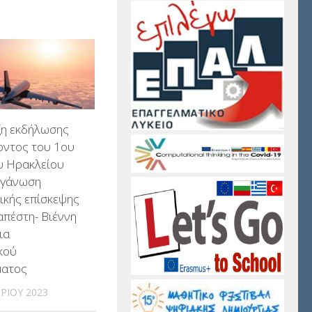
η εκδήλωσης
οντος του 1ου
υ Ηρακλείου
ργάνωση
ικής επίσκεψης
πέστη- Βιέννη
ια
κού
ματος
ΡΊΟΥ 2023