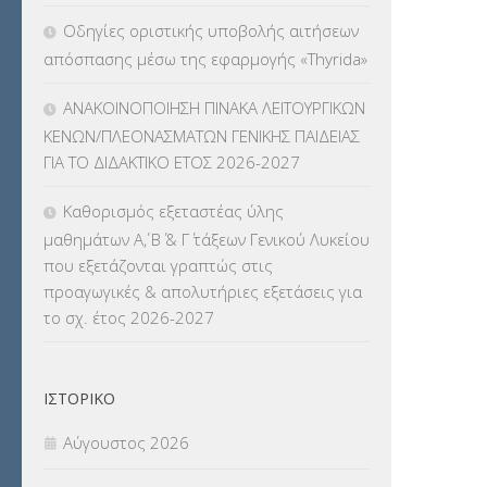
Οδηγίες οριστικής υποβολής αιτήσεων
ΛΟΙΠΑ
(309)
απόσπασης μέσω της εφαρμογής «Thyrida»
ΜΑΘΗΤΕΙΑ
(275)
ΑΝΑΚΟΙΝΟΠΟΙΗΣΗ ΠΙΝΑΚΑ ΛΕΙΤΟΥΡΓΙΚΩΝ
ΚΕΝΩΝ/ΠΛΕΟΝΑΣΜΑΤΩΝ ΓΕΝΙΚΗΣ ΠΑΙΔΕΙΑΣ
ΜΕΤΑΘΕΣΕΙΣ-ΤΟΠΟΘΕΤΗΣΕΙΣ
ΓΙΑ ΤΟ ΔΙΔΑΚΤΙΚΟ ΕΤΟΣ 2026-2027
ΒΕΛΤΙΩΣΕΙΣ
(319)
Καθορισμός εξεταστέας ύλης
ΜΕΤΑΤΑΞΕΙΣ
(87)
μαθημάτων Α΄, Β΄ & Γ΄ τάξεων Γενικού Λυκείου
που εξετάζονται γραπτώς στις
ΜΕΤΑΦΟΡΑ ΜΑΘΗΤΩΝ
(3)
προαγωγικές & απολυτήριες εξετάσεις για
το σχ. έτος 2026-2027
ΝΟΜΟΘΕΣΙΑ
(66)
ΟΙΚΟΝΟΜΙΚΑ ΘΕΜΑΤΑ
(73)
ΙΣΤΟΡΙΚΌ
Π.Ε.Κ. ΗΡΑΚΛΕΙΟΥ
(12)
Αύγουστος 2026
ΠΑΝΕΛΛΑΔΙΚΕΣ ΕΞΕΤΑΣΕΙΣ
(839)