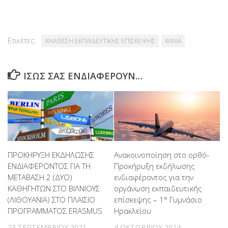
Ετικέτες:
ΑΝΑΘΕΣΗ ΕΚΠΑΙΔΕΥΤΙΚΗΣ ΕΠΙΣΚΕΨΗΣ
ΧΑΝΙΑ
ΊΣΩΣ ΣΑΣ ΕΝΔΙΑΦΈΡΟΥΝ…
ΠΡΟΚΗΡΥΞΗ ΕΚΔΗΛΩΣΗΣ
Ανακοινοποίηση στο ορθό-
ΕΝΔΙΑΦΕΡΟΝΤΟΣ ΓΙΑ ΤΗ
Προκήρυξη εκδήλωσης
MΕΤΑΒΑΣΗ 2 (ΔΥΟ)
ενδιαφέροντος για την
ΚΑΘΗΓΗΤΩΝ ΣΤΟ ΒΙΛΝΙΟΥΣ
οργάνωση εκπαιδευτικής
(ΛΙΘΟΥΑΝΙΑ) ΣΤΟ ΠΛΑΙΣΙΟ
επίσκεψης – 1° Γυμνάσιο
ΠΡΟΓΡΑΜΜΑΤΟΣ ERASMUS
Ηρακλείου
23 ΣΕΠΤΕΜΒΡΊΟΥ 2021
4 ΟΚΤΩΒΡΊΟΥ 2024