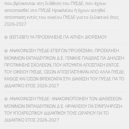
που βρίσκονται στη διάθεση του ΠΥΣΔΕ, που έχουν
αποσπασθεί στο ΠΥΣΔΕ Ηρακλείου ή έχουν αιτηθεί
ΚΕΣΥΠ
(109)
απόσπαση εντός του οικείου ΠΥΣΔΕ για το διδακτικό έτος
2026-2027
ΚΠγ – ΚΡΑΤΙΚΟ ΠΙΣΤΟΠΟΙΗΤΙΚΟ ΓΛΩΣΣΟΜΑΘΕΙΑΣ
(135)
(ΕΕΠ-ΕΒΠ) ΥΑ ΠΡΟΣΚΛΗΣΗΣ ΓΙΑ ΑΙΤΗΣΗ ΔΙΟΡΙΣΜΟΥ
ΚΠπ- ΚΡΑΤΙΚΟ ΠΙΣΤΟΠΟΙΗΤΙΚΟ ΠΛΗΡΟΦΟΡΙΚΗΣ
(12)
ΑΝΑΚΟΙΝΩΣΗ ΠΥΣΔΕ-ΕΠΕΙΓΟΝ ΠΡΟΘΕΣΜΙΑ: ΠΡΟΣΚΛΗΣΗ
ΛΟΙΠΑ
(309)
ΜΟΝΙΜΩΝ ΕΚΠΑΙΔΕΥΤΙΚΩΝ Δ.Ε. ΓΕΝΙΚΗΣ ΠΑΙΔΕΙΑΣ ΓΙΑ ΔΗΛΩΣΗ
ΠΡΟΤΙΜΗΣΗΣ ΣΧΟΛΕΙΩΝ, ΠΟΥ ΑΙΤΟΥΝΤΑΙ ΑΠΟΣΠΑΣΗ ΕΝΤΟΣ
ΜΑΘΗΤΕΙΑ
(275)
ΤΟΥ ΟΙΚΕΙΟΥ ΠΥΣΔΕ, ΟΣΩΝ ΑΠΟΣΠΑΣΤΗΚΑΝ ΑΠΟ ΑΛΛΑ ΠΥΣΔΕ,
ΚΑΘΩΣ ΚΑΙ ΟΣΩΝ ΒΡΙΣΚΟΝΤΑΙ ΣΤΗ ΔΙΑΘΕΣΗ ΤΟΥ ΠΥΣΔΕ ΓΙΑ ΤΟ
ΜΕΤΑΘΕΣΕΙΣ-ΤΟΠΟΘΕΤΗΣΕΙΣ ΒΕΛΤΙΩΣΕΙΣ
(319)
ΔΙΔΑΚΤΙΚΟ ΕΤΟΣ 2026-2027
ΜΕΤΑΤΑΞΕΙΣ
(87)
ΑΝΑΚΟΙΝΩΣΗ ΠΥΣΔΕ: ΑΝΑΚΟΙΝΟΠΟΙΗΣΗ ΤΩΝ ΔΙΑΘΕΣΕΩΝ
ΜΟΝΙΜΩΝ ΕΚΠΑΙΔΕΥΤΙΚΩΝ Δ.Ε. ΗΡΑΚΛΕΙΟΥ ΓΙΑ ΣΥΜΠΛΗΡΩΣΗ
ΜΕΤΑΦΟΡΑ ΜΑΘΗΤΩΝ
(3)
ΤΟΥ ΥΠΟΧΡΕΩΤΙΚΟΥ ΔΙΔΑΚΤΙΚΟΥ ΤΟΥΣ ΩΡΑΡΙΟΥ ΓΙΑ ΤΟ
ΔΙΔΑΚΤΙΚΟ ΕΤΟΣ 2026-2027
ΝΟΜΟΘΕΣΙΑ
(66)