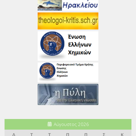
Αύγουστος 2026
Δ
Τ
Τ
Π
Π
Σ
Κ