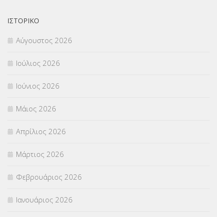
ΟΙΚΟΝΟΜΙΚΑ ΘΕΜΑΤΑ
(73)
ΙΣΤΟΡΙΚΌ
Π.Ε.Κ. ΗΡΑΚΛΕΙΟΥ
(12)
Αύγουστος 2026
ΠΑΝΕΛΛΑΔΙΚΕΣ ΕΞΕΤΑΣΕΙΣ
(839)
Ιούλιος 2026
ΠΡΟΚΗΡΥΞΕΙΣ
(18)
Ιούνιος 2026
ΣΕΜΙΝΑΡΙΑ – ΗΜΕΡΙΔΕΣ
(495)
Μάιος 2026
ΣΕΠ
(50)
Απρίλιος 2026
ΣΤΕΛΕΧΗ
(360)
Μάρτιος 2026
ΣΥΜΒΟΥΛΕΥΤΙΚΟΣ ΣΤΑΘΜΟΣ ΝΕΩΝ
(18)
Φεβρουάριος 2026
ΣΥΝΤΑΞΕΙΣ
(12)
Ιανουάριος 2026
ΣΧΟΛΙΚΟΙ ΣΥΜΒΟΥΛΟΙ
(754)