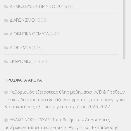
ΔΗΜΟΣΙΕΥΣΕΙΣ ΠΡΙΝ ΤΟ 2016
(1)
ΔΙΑΓΩΝΙΣΜΟΙ
(305)
ΔΙΟΙΚΗΤΙΚΑ ΘΕΜΑΤΑ
(443)
ΔΙΟΡΙΣΜΟΙ
(123)
ΕΚΔΡΟΜΕΣ
(7.354)
ΕΚΠΑΙΔΕΥΤΙΚΑ ΘΕΜΑΤΑ
(2.823)
ΠΡΌΣΦΑΤΑ ΆΡΘΡΑ
ΕΠΑΛ
(366)
Καθορισμός εξεταστέας ύλης μαθημάτων Α΄, Β΄ & Γ΄ τάξεων
Γενικού Λυκείου που εξετάζονται γραπτώς στις προαγωγικές
ΕΠΙΜΟΡΦΩΣΗ Τ.Π.Ε.
(10)
& απολυτήριες εξετάσεις για το σχ. έτος 2026-2027
ΕΥΡΩΠΑΪΚΑ ΠΡΟΓΡΑΜΜΑΤΑ
(230)
ΑΝΑΚΟΙΝΩΣΗ ΠΥΣΔΕ: Τοποθετήσεις – Αποσπάσεις
μονίμων εκπαιδευτικών Ειδικής Αγωγής και Εκπαίδευσης
ΚΕΣΥ
(60)