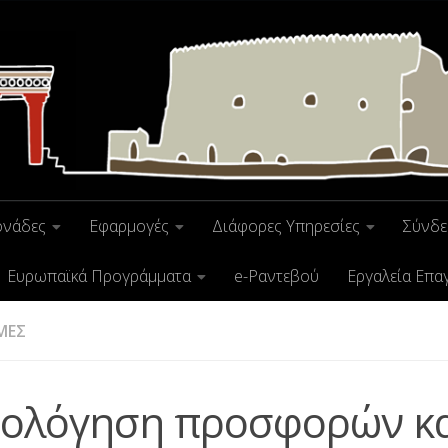
ονάδες
Εφαρμογές
Διάφορες Υπηρεσίες
Σύνδε
Ευρωπαϊκά Προγράμματα
e-Ραντεβού
Εργαλεία Επα
ΜΕΣ
ιολόγηση προσφορών κ