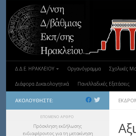
Δ.Δ.Ε. ΗΡΑΚΛΕΙΟΥ
Οργανόγραμμα
Σχολικές Μ
Διάφορα Δικαιολογητικά
Πανελλαδικές Εξετάσεις
ΑΚΟΛΟΥΘΉΣΤΕ:
ΕΚΔΡΟ
ΕΠΌΜΕΝΟ ΆΡΘΡΟ
Αξ
Πρόσκληση εκδήλωσης
ενδιαφέροντος για τη μετακίνηση