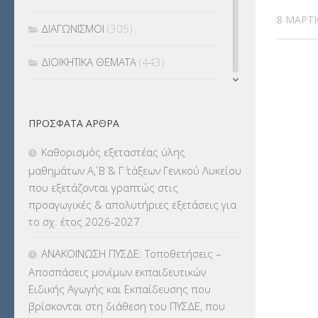
8 ΜΑΡΤΊ
ΔΙΑΓΩΝΙΣΜΟΙ
(305)
ΔΙΟΙΚΗΤΙΚΑ ΘΕΜΑΤΑ
(443)
ΔΙΟΡΙΣΜΟΙ
(123)
ΠΡΌΣΦΑΤΑ ΆΡΘΡΑ
ΕΚΔΡΟΜΕΣ
(7.354)
Καθορισμός εξεταστέας ύλης
ΕΚΠΑΙΔΕΥΤΙΚΑ ΘΕΜΑΤΑ
(2.823)
μαθημάτων Α΄, Β΄ & Γ΄ τάξεων Γενικού Λυκείου
που εξετάζονται γραπτώς στις
ΕΠΑΛ
(366)
προαγωγικές & απολυτήριες εξετάσεις για
το σχ. έτος 2026-2027
ΕΠΙΜΟΡΦΩΣΗ Τ.Π.Ε.
(10)
ΑΝΑΚΟΙΝΩΣΗ ΠΥΣΔΕ: Τοποθετήσεις –
ΕΥΡΩΠΑΪΚΑ ΠΡΟΓΡΑΜΜΑΤΑ
(230)
Αποσπάσεις μονίμων εκπαιδευτικών
Ειδικής Αγωγής και Εκπαίδευσης που
ΚΕΣΥ
(60)
βρίσκονται στη διάθεση του ΠΥΣΔΕ, που