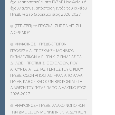
έχουν αποσπασθεί στο ΠΥΣΔΕ Ηρακλείου ή
ΚΕΣΥΠ
(109)
έχουν αιτηθεί απόσπαση εντός του οικείου
ΠΥΣΔΕ για το διδακτικό έτος 2026-2027
ΚΠγ – ΚΡΑΤΙΚΟ ΠΙΣΤΟΠΟΙΗΤΙΚΟ
ΓΛΩΣΣΟΜΑΘΕΙΑΣ
(135)
(ΕΕΠ-ΕΒΠ) ΥΑ ΠΡΟΣΚΛΗΣΗΣ ΓΙΑ ΑΙΤΗΣΗ
ΔΙΟΡΙΣΜΟΥ
ΚΠπ- ΚΡΑΤΙΚΟ ΠΙΣΤΟΠΟΙΗΤΙΚΟ
ΠΛΗΡΟΦΟΡΙΚΗΣ
(12)
ΑΝΑΚΟΙΝΩΣΗ ΠΥΣΔΕ-ΕΠΕΙΓΟΝ
ΠΡΟΘΕΣΜΙΑ: ΠΡΟΣΚΛΗΣΗ ΜΟΝΙΜΩΝ
ΛΟΙΠΑ
(309)
ΕΚΠΑΙΔΕΥΤΙΚΩΝ Δ.Ε. ΓΕΝΙΚΗΣ ΠΑΙΔΕΙΑΣ ΓΙΑ
ΔΗΛΩΣΗ ΠΡΟΤΙΜΗΣΗΣ ΣΧΟΛΕΙΩΝ, ΠΟΥ
ΜΑΘΗΤΕΙΑ
(275)
ΑΙΤΟΥΝΤΑΙ ΑΠΟΣΠΑΣΗ ΕΝΤΟΣ ΤΟΥ ΟΙΚΕΙΟΥ
ΠΥΣΔΕ, ΟΣΩΝ ΑΠΟΣΠΑΣΤΗΚΑΝ ΑΠΟ ΑΛΛΑ
ΜΕΤΑΘΕΣΕΙΣ-ΤΟΠΟΘΕΤΗΣΕΙΣ
ΠΥΣΔΕ, ΚΑΘΩΣ ΚΑΙ ΟΣΩΝ ΒΡΙΣΚΟΝΤΑΙ ΣΤΗ
ΒΕΛΤΙΩΣΕΙΣ
(319)
ΔΙΑΘΕΣΗ ΤΟΥ ΠΥΣΔΕ ΓΙΑ ΤΟ ΔΙΔΑΚΤΙΚΟ ΕΤΟΣ
2026-2027
ΜΕΤΑΤΑΞΕΙΣ
(87)
ΑΝΑΚΟΙΝΩΣΗ ΠΥΣΔΕ: ΑΝΑΚΟΙΝΟΠΟΙΗΣΗ
ΜΕΤΑΦΟΡΑ ΜΑΘΗΤΩΝ
(3)
ΤΩΝ ΔΙΑΘΕΣΕΩΝ ΜΟΝΙΜΩΝ ΕΚΠΑΙΔΕΥΤΙΚΩΝ