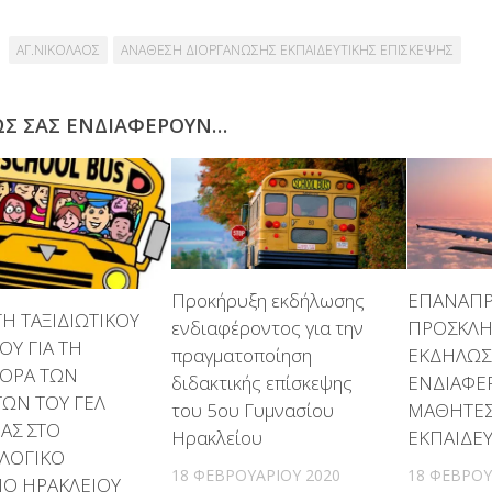
ΑΓ.ΝΙΚΟΛΑΟΣ
ΑΝΑΘΕΣΗ ΔΙΟΡΓΑΝΩΣΗΣ ΕΚΠΑΙΔΕΥΤΙΚΗΣ ΕΠΙΣΚΕΨΗΣ
ΩΣ ΣΑΣ ΕΝΔΙΑΦΈΡΟΥΝ…
Προκήρυξη εκδήλωσης
ΕΠΑΝΑΠΡ
Η ΤΑΞΙΔΙΩΤΙΚΟΥ
ενδιαφέροντος για την
ΠΡΟΣΚΛ
ΟΥ ΓΙΑ ΤΗ
πραγματοποίηση
ΕΚΔΗΛΩΣ
ΟΡΑ ΤΩΝ
διδακτικής επίσκεψης
ΕΝΔΙΑΦΕ
ΩΝ ΤΟΥ ΓΕΛ
του 5ου Γυμνασίου
ΜΑΘΗΤΕΣ
ΑΣ ΣΤΟ
Ηρακλείου
ΕΚΠΑΙΔΕΥ
ΟΛΟΓΙΚΟ
18 ΦΕΒΡΟΥΑΡΊΟΥ 2020
18 ΦΕΒΡΟΥ
ΙΟ ΗΡΑΚΛΕΙΟΥ