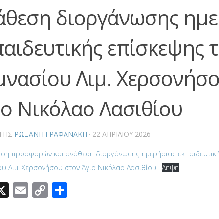
άθεση διοργάνωσης ημε
παιδευτικής επίσκεψης 
μνασίου Λιμ. Χερσονήσο
ιο Νικόλαο Λασιθίου
ΤΗΣ
ΡΩΞΆΝΗ ΓΡΑΦΑΝΆΚΗ
·
22 ΑΠΡΙΛΊΟΥ 2026
ηση προσφορών και ανάθεση διοργάνωσης ημερήσιας εκπαιδευτική
ου Λιμ. Χερσονήσου στον Άγιο Νικόλαο Λασιθίου
Λήψη
acebook
X
Email
Copy
Μοιραστείτε
Link