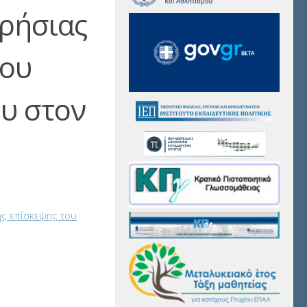
ρήσιας
του
υ στον
ς επίσκεψης του