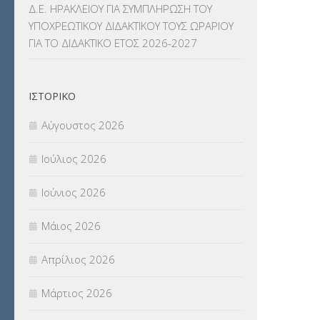
Δ.Ε. ΗΡΑΚΛΕΙΟΥ ΓΙΑ ΣΥΜΠΛΗΡΩΣΗ ΤΟΥ
ΝΟΜΟΘΕΣΙΑ
(66)
ΥΠΟΧΡΕΩΤΙΚΟΥ ΔΙΔΑΚΤΙΚΟΥ ΤΟΥΣ ΩΡΑΡΙΟΥ
ΓΙΑ ΤΟ ΔΙΔΑΚΤΙΚΟ ΕΤΟΣ 2026-2027
ΟΙΚΟΝΟΜΙΚΑ ΘΕΜΑΤΑ
(73)
Π.Ε.Κ. ΗΡΑΚΛΕΙΟΥ
(12)
ΙΣΤΟΡΙΚΌ
ΠΑΝΕΛΛΑΔΙΚΕΣ ΕΞΕΤΑΣΕΙΣ
(839)
Αύγουστος 2026
ΠΡΟΚΗΡΥΞΕΙΣ
(18)
Ιούλιος 2026
ΣΕΜΙΝΑΡΙΑ – ΗΜΕΡΙΔΕΣ
(495)
Ιούνιος 2026
ΣΕΠ
(50)
Μάιος 2026
ΣΤΕΛΕΧΗ
(360)
Απρίλιος 2026
ΣΥΜΒΟΥΛΕΥΤΙΚΟΣ ΣΤΑΘΜΟΣ ΝΕΩΝ
Μάρτιος 2026
(18)