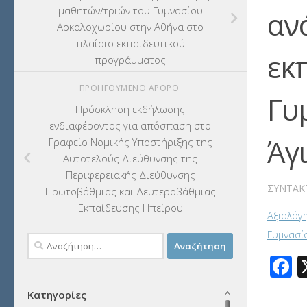
μαθητών/τριών του Γυμνασίου
αν
Αρκαλοχωρίου στην Αθήνα στο
πλαίσιο εκπαιδευτικού
εκ
προγράμματος
ΠΡΟΗΓΟΎΜΕΝΟ ΆΡΘΡΟ
Γυ
Πρόσκληση εκδήλωσης
ενδιαφέροντος για απόσπαση στο
Άγ
Γραφείο Νομικής Υποστήριξης της
Αυτοτελούς Διεύθυνσης της
Περιφερειακής Διεύθυνσης
ΣΥΝΤΆΚ
Πρωτοβάθμιας και Δευτεροβάθμιας
Εκπαίδευσης Ηπείρου
Αξιολόγ
Γυμνασί
Αναζήτηση
για:
F
Κατηγορίες