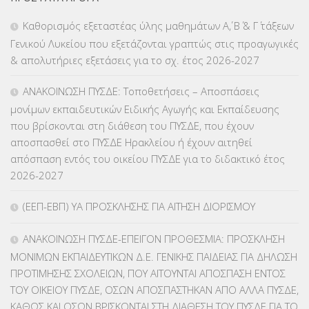
ΕΠΑΛ
(366)
Καθορισμός εξεταστέας ύλης μαθημάτων Α΄, Β΄ & Γ΄ τάξεων
Γενικού Λυκείου που εξετάζονται γραπτώς στις προαγωγικές
ΕΠΙΜΟΡΦΩΣΗ Τ.Π.Ε.
(10)
& απολυτήριες εξετάσεις για το σχ. έτος 2026-2027
ΕΥΡΩΠΑΪΚΑ ΠΡΟΓΡΑΜΜΑΤΑ
(230)
ΑΝΑΚΟΙΝΩΣΗ ΠΥΣΔΕ: Τοποθετήσεις – Αποσπάσεις
μονίμων εκπαιδευτικών Ειδικής Αγωγής και Εκπαίδευσης
ΚΕΣΥ
(60)
που βρίσκονται στη διάθεση του ΠΥΣΔΕ, που έχουν
αποσπασθεί στο ΠΥΣΔΕ Ηρακλείου ή έχουν αιτηθεί
ΚΕΣΥΠ
(109)
απόσπαση εντός του οικείου ΠΥΣΔΕ για το διδακτικό έτος
2026-2027
ΚΠγ – ΚΡΑΤΙΚΟ ΠΙΣΤΟΠΟΙΗΤΙΚΟ ΓΛΩΣΣΟΜΑΘΕΙΑΣ
(135)
(ΕΕΠ-ΕΒΠ) ΥΑ ΠΡΟΣΚΛΗΣΗΣ ΓΙΑ ΑΙΤΗΣΗ ΔΙΟΡΙΣΜΟΥ
ΚΠπ- ΚΡΑΤΙΚΟ ΠΙΣΤΟΠΟΙΗΤΙΚΟ ΠΛΗΡΟΦΟΡΙΚΗΣ
(12)
ΑΝΑΚΟΙΝΩΣΗ ΠΥΣΔΕ-ΕΠΕΙΓΟΝ ΠΡΟΘΕΣΜΙΑ: ΠΡΟΣΚΛΗΣΗ
ΛΟΙΠΑ
(309)
ΜΟΝΙΜΩΝ ΕΚΠΑΙΔΕΥΤΙΚΩΝ Δ.Ε. ΓΕΝΙΚΗΣ ΠΑΙΔΕΙΑΣ ΓΙΑ ΔΗΛΩΣΗ
ΠΡΟΤΙΜΗΣΗΣ ΣΧΟΛΕΙΩΝ, ΠΟΥ ΑΙΤΟΥΝΤΑΙ ΑΠΟΣΠΑΣΗ ΕΝΤΟΣ
ΜΑΘΗΤΕΙΑ
(275)
ΤΟΥ ΟΙΚΕΙΟΥ ΠΥΣΔΕ, ΟΣΩΝ ΑΠΟΣΠΑΣΤΗΚΑΝ ΑΠΟ ΑΛΛΑ ΠΥΣΔΕ,
ΚΑΘΩΣ ΚΑΙ ΟΣΩΝ ΒΡΙΣΚΟΝΤΑΙ ΣΤΗ ΔΙΑΘΕΣΗ ΤΟΥ ΠΥΣΔΕ ΓΙΑ ΤΟ