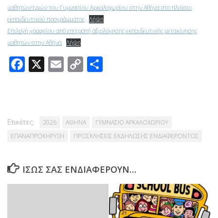
μαθητών/τριών του Γυμνασίου Αρκαλοχωρίου στην Αθήνα στο πλαίσιο
εκπαιδευτικού προγράμματος
Λήψη
Επιλογή γραφείου από επιτροπή αξιολόγησης εκπαιδευτικής μετακίνησης
μαθητών στην Αθήνα
Λήψη
Facebook
X
Email
Copy
Μοιραστείτε
Link
Ετικέτες:
2026
ΑΘΗΝΑ
ΓΥΜΝΑΣΙΟ ΑΡΚΑΛΟΧΩΡΙΟΥ
ΕΠΑΝΑΠΡΟΚΗΡΥΞΗ
ΠΡΟΣΚΛΗΣΕΙΣ ΕΚΔΗΛΩΣΗΣ ΕΝΔΙΑΦΕΡΟΝΤΟΣ
ΊΣΩΣ ΣΑΣ ΕΝΔΙΑΦΈΡΟΥΝ…