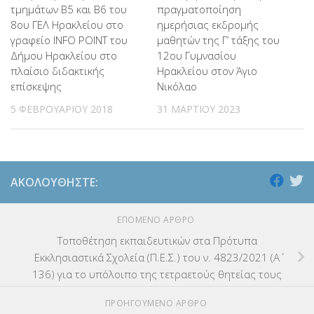
τμημάτων Β5 και Β6 του
πραγματοποίηση
8ου ΓΕΛ Ηρακλείου στο
ημερήσιας εκδρομής
γραφείο INFO POINT του
μαθητών της Γ’ τάξης του
Δήμου Ηρακλείου στο
12ου Γυμνασίου
πλαίσιο διδακτικής
Ηρακλείου στον Άγιο
επίσκεψης
Νικόλαο
5 ΦΕΒΡΟΥΑΡΊΟΥ 2018
31 ΜΑΡΤΊΟΥ 2023
ΑΚΟΛΟΥΘΉΣΤΕ:
ΕΠΌΜΕΝΟ ΆΡΘΡΟ
Τοποθέτηση εκπαιδευτικών στα Πρότυπα
Εκκλησιαστικά Σχολεία (Π.Ε.Σ.) του ν. 4823/2021 (Α΄
136) για το υπόλοιπο της τετραετούς θητείας τους
ΠΡΟΗΓΟΎΜΕΝΟ ΆΡΘΡΟ