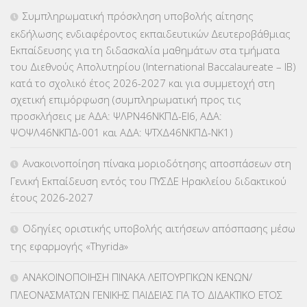
ΕΠΑΛ
(366)
Συμπληρωματική πρόσκληση υποβολής αίτησης
εκδήλωσης ενδιαφέροντος εκπαιδευτικών Δευτεροβάθμιας
ΕΠΙΜΟΡΦΩΣΗ Τ.Π.Ε.
(10)
Εκπαίδευσης για τη διδασκαλία μαθημάτων στα τμήματα
του Διεθνούς Απολυτηρίου (International Baccalaureate – IB)
ΕΥΡΩΠΑΪΚΑ ΠΡΟΓΡΑΜΜΑΤΑ
(230)
κατά το σχολικό έτος 2026-2027 και για συμμετοχή στη
σχετική επιμόρφωση (συμπληρωματική προς τις
ΚΕΣΥ
(60)
προσκλήσεις με ΑΔΑ: ΨΛΡΝ46ΝΚΠΔ-ΕΙ6, ΑΔΑ:
ΨΟΨΛ46ΝΚΠΔ-001 και ΑΔΑ: ΨΤΧΔ46ΝΚΠΔ-ΝΚ1)
ΚΕΣΥΠ
(109)
Ανακοινοποίηση πίνακα μοριοδότησης αποσπάσεων στη
ΚΠγ – ΚΡΑΤΙΚΟ ΠΙΣΤΟΠΟΙΗΤΙΚΟ ΓΛΩΣΣΟΜΑΘΕΙΑΣ
(135)
Γενική Εκπαίδευση εντός του ΠΥΣΔΕ Ηρακλείου διδακτικού
έτους 2026-2027
ΚΠπ- ΚΡΑΤΙΚΟ ΠΙΣΤΟΠΟΙΗΤΙΚΟ ΠΛΗΡΟΦΟΡΙΚΗΣ
(12)
Οδηγίες οριστικής υποβολής αιτήσεων απόσπασης μέσω
ΛΟΙΠΑ
(309)
της εφαρμογής «Thyrida»
ΜΑΘΗΤΕΙΑ
(275)
ΑΝΑΚΟΙΝΟΠΟΙΗΣΗ ΠΙΝΑΚΑ ΛΕΙΤΟΥΡΓΙΚΩΝ ΚΕΝΩΝ/
ΠΛΕΟΝΑΣΜΑΤΩΝ ΓΕΝΙΚΗΣ ΠΑΙΔΕΙΑΣ ΓΙΑ ΤΟ ΔΙΔΑΚΤΙΚΟ ΕΤΟΣ
ΜΕΤΑΘΕΣΕΙΣ-ΤΟΠΟΘΕΤΗΣΕΙΣ ΒΕΛΤΙΩΣΕΙΣ
(319)