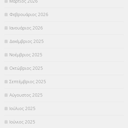
Μάρτιος 2026
ΣΤΕΛΕΧΗ
(360)
Φεβρουάριος 2026
ΣΥΜΒΟΥΛΕΥΤΙΚΟΣ ΣΤΑΘΜΟΣ ΝΕΩΝ
(18)
Ιανουάριος 2026
ΣΥΝΤΑΞΕΙΣ
(12)
Δεκέμβριος 2025
ΣΧΟΛΙΚΟΙ ΣΥΜΒΟΥΛΟΙ
(754)
Νοέμβριος 2025
ΥΠΕΡΑΡΙΘΜΟΙ
(1)
Οκτώβριος 2025
ΥΠΟΤΡΟΦΙΕΣ
(28)
Σεπτέμβριος 2025
ΦΥΣΙΚΗ ΑΓΩΓΗ
(692)
Αύγουστος 2025
Χωρίς κατηγορία
(55)
Ιούλιος 2025
Ιούνιος 2025