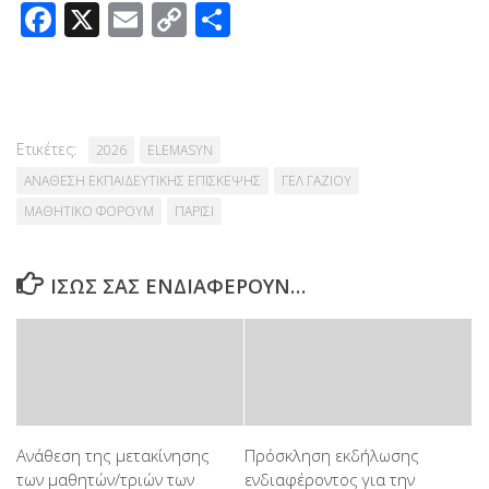
Facebook
X
Email
Copy
Μοιραστείτε
Link
Ετικέτες:
2026
ELEMASYN
ΑΝΑΘΕΣΗ ΕΚΠΑΙΔΕΥΤΙΚΗΣ ΕΠΙΣΚΕΨΗΣ
ΓΕΛ ΓΑΖΙΟΥ
ΜΑΘΗΤΙΚΟ ΦΟΡΟΥΜ
ΠΑΡΙΣΙ
ΊΣΩΣ ΣΑΣ ΕΝΔΙΑΦΈΡΟΥΝ…
Ανάθεση της μετακίνησης
Πρόσκληση εκδήλωσης
των μαθητών/τριών των
ενδιαφέροντος για την