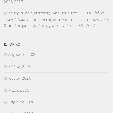
2026-2027
ΜΕΤΑΤΑΞΕΙΣ
(87)
Καθορισμός εξεταστέας ύλης μαθημάτων Α΄, Β΄ & Γ΄ τάξεων
Γενικού Λυκείου που εξετάζονται γραπτώς στις προαγωγικές
ΜΕΤΑΦΟΡΑ ΜΑΘΗΤΩΝ
(3)
& απολυτήριες εξετάσεις για το σχ. έτος 2026-2027
ΝΟΜΟΘΕΣΙΑ
(66)
ΟΙΚΟΝΟΜΙΚΑ ΘΕΜΑΤΑ
(73)
ΙΣΤΟΡΙΚΌ
Αύγουστος 2026
Π.Ε.Κ. ΗΡΑΚΛΕΙΟΥ
(12)
Ιούλιος 2026
ΠΑΝΕΛΛΑΔΙΚΕΣ ΕΞΕΤΑΣΕΙΣ
(839)
Ιούνιος 2026
ΠΡΟΚΗΡΥΞΕΙΣ
(18)
Μάιος 2026
ΣΕΜΙΝΑΡΙΑ – ΗΜΕΡΙΔΕΣ
(495)
Απρίλιος 2026
ΣΕΠ
(50)