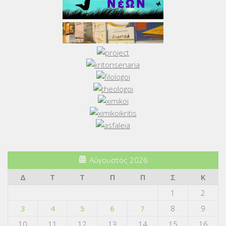
Αύγουστος 2026
Δ
Τ
Τ
Π
Π
Σ
Κ
1
2
3
4
5
6
7
8
9
10
11
12
13
14
15
16