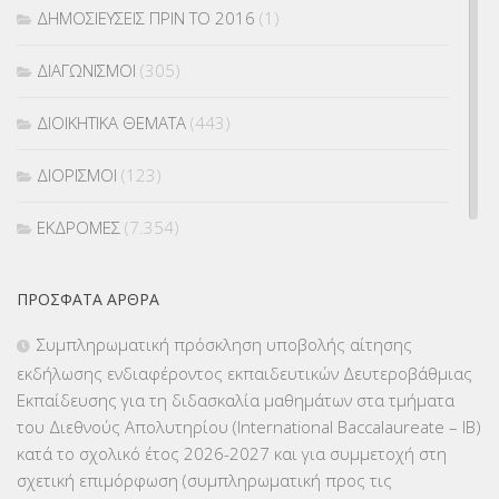
ΔΗΜΟΣΙΕΥΣΕΙΣ ΠΡΙΝ ΤΟ 2016
(1)
ΔΙΑΓΩΝΙΣΜΟΙ
(305)
ΔΙΟΙΚΗΤΙΚΑ ΘΕΜΑΤΑ
(443)
ΔΙΟΡΙΣΜΟΙ
(123)
ΕΚΔΡΟΜΕΣ
(7.354)
ΕΚΠΑΙΔΕΥΤΙΚΑ ΘΕΜΑΤΑ
(2.824)
ΠΡΌΣΦΑΤΑ ΆΡΘΡΑ
ΕΠΑΛ
(366)
Συμπληρωματική πρόσκληση υποβολής αίτησης
εκδήλωσης ενδιαφέροντος εκπαιδευτικών Δευτεροβάθμιας
ΕΠΙΜΟΡΦΩΣΗ Τ.Π.Ε.
(10)
Εκπαίδευσης για τη διδασκαλία μαθημάτων στα τμήματα
του Διεθνούς Απολυτηρίου (International Baccalaureate – IB)
ΕΥΡΩΠΑΪΚΑ ΠΡΟΓΡΑΜΜΑΤΑ
(230)
κατά το σχολικό έτος 2026-2027 και για συμμετοχή στη
σχετική επιμόρφωση (συμπληρωματική προς τις
ΚΕΣΥ
(60)