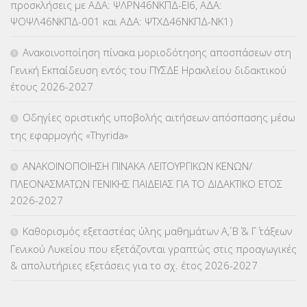
προσκλήσεις με ΑΔΑ: ΨΛΡΝ46ΝΚΠΔ-ΕΙ6, ΑΔΑ:
ΨΟΨΛ46ΝΚΠΔ-001 και ΑΔΑ: ΨΤΧΔ46ΝΚΠΔ-ΝΚ1)
ΚΕΣΥΠ
(109)
Ανακοινοποίηση πίνακα μοριοδότησης αποσπάσεων στη
ΚΠγ – ΚΡΑΤΙΚΟ ΠΙΣΤΟΠΟΙΗΤΙΚΟ ΓΛΩΣΣΟΜΑΘΕΙΑΣ
(135)
Γενική Εκπαίδευση εντός του ΠΥΣΔΕ Ηρακλείου διδακτικού
έτους 2026-2027
ΚΠπ- ΚΡΑΤΙΚΟ ΠΙΣΤΟΠΟΙΗΤΙΚΟ ΠΛΗΡΟΦΟΡΙΚΗΣ
(12)
Οδηγίες οριστικής υποβολής αιτήσεων απόσπασης μέσω
ΛΟΙΠΑ
(309)
της εφαρμογής «Thyrida»
ΜΑΘΗΤΕΙΑ
(275)
ΑΝΑΚΟΙΝΟΠΟΙΗΣΗ ΠΙΝΑΚΑ ΛΕΙΤΟΥΡΓΙΚΩΝ ΚΕΝΩΝ/
ΠΛΕΟΝΑΣΜΑΤΩΝ ΓΕΝΙΚΗΣ ΠΑΙΔΕΙΑΣ ΓΙΑ ΤΟ ΔΙΔΑΚΤΙΚΟ ΕΤΟΣ
ΜΕΤΑΘΕΣΕΙΣ-ΤΟΠΟΘΕΤΗΣΕΙΣ ΒΕΛΤΙΩΣΕΙΣ
(319)
2026-2027
ΜΕΤΑΤΑΞΕΙΣ
(87)
Καθορισμός εξεταστέας ύλης μαθημάτων Α΄, Β΄ & Γ΄ τάξεων
Γενικού Λυκείου που εξετάζονται γραπτώς στις προαγωγικές
ΜΕΤΑΦΟΡΑ ΜΑΘΗΤΩΝ
(3)
& απολυτήριες εξετάσεις για το σχ. έτος 2026-2027
ΝΟΜΟΘΕΣΙΑ
(66)