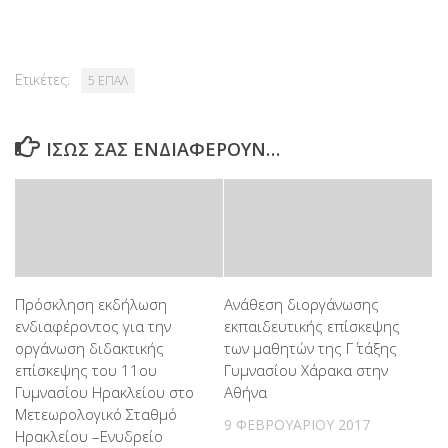
Ετικέτες:
5 ΕΠΑΛ
ΊΣΩΣ ΣΑΣ ΕΝΔΙΑΦΈΡΟΥΝ…
Πρόσκληση εκδήλωση
Ανάθεση διοργάνωσης
ενδιαφέροντος για την
εκπαιδευτικής επίσκεψης
οργάνωση διδακτικής
των μαθητών της Γ΄ τάξης
επίσκεψης του 11ου
Γυμνασίου Χάρακα στην
Γυμνασίου Ηρακλείου στο
Αθήνα
Μετεωρολογικό Σταθμό
9 ΦΕΒΡΟΥΑΡΊΟΥ 2017
Ηρακλείου –Ενυδρείο