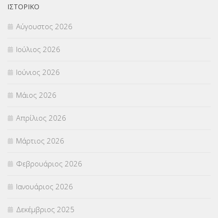
ΟΙΚΟΝΟΜΙΚΑ ΘΕΜΑΤΑ
(73)
ΙΣΤΟΡΙΚΌ
Αύγουστος 2026
Π.Ε.Κ. ΗΡΑΚΛΕΙΟΥ
(12)
Ιούλιος 2026
ΠΑΝΕΛΛΑΔΙΚΕΣ ΕΞΕΤΑΣΕΙΣ
(839)
Ιούνιος 2026
ΠΡΟΚΗΡΥΞΕΙΣ
(18)
Μάιος 2026
ΣΕΜΙΝΑΡΙΑ – ΗΜΕΡΙΔΕΣ
(495)
Απρίλιος 2026
ΣΕΠ
(50)
Μάρτιος 2026
ΣΤΕΛΕΧΗ
(360)
Φεβρουάριος 2026
ΣΥΜΒΟΥΛΕΥΤΙΚΟΣ ΣΤΑΘΜΟΣ ΝΕΩΝ
(18)
Ιανουάριος 2026
ΣΥΝΤΑΞΕΙΣ
(12)
Δεκέμβριος 2025
ΣΧΟΛΙΚΟΙ ΣΥΜΒΟΥΛΟΙ
(754)