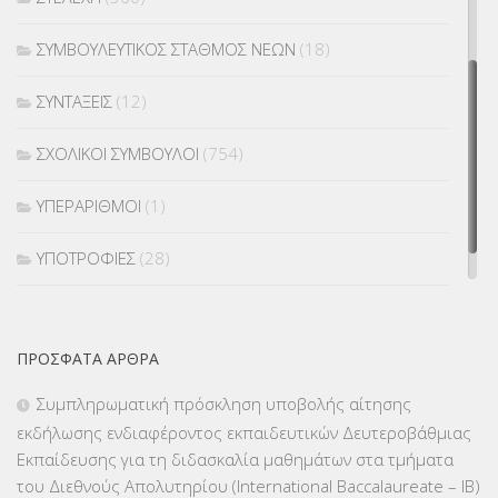
ΣΥΜΒΟΥΛΕΥΤΙΚΟΣ ΣΤΑΘΜΟΣ ΝΕΩΝ
(18)
ΣΥΝΤΑΞΕΙΣ
(12)
ΣΧΟΛΙΚΟΙ ΣΥΜΒΟΥΛΟΙ
(754)
ΥΠΕΡΑΡΙΘΜΟΙ
(1)
ΥΠΟΤΡΟΦΙΕΣ
(28)
ΦΥΣΙΚΗ ΑΓΩΓΗ
(692)
ΠΡΌΣΦΑΤΑ ΆΡΘΡΑ
Χωρίς κατηγορία
(55)
Συμπληρωματική πρόσκληση υποβολής αίτησης
εκδήλωσης ενδιαφέροντος εκπαιδευτικών Δευτεροβάθμιας
Εκπαίδευσης για τη διδασκαλία μαθημάτων στα τμήματα
του Διεθνούς Απολυτηρίου (International Baccalaureate – IB)