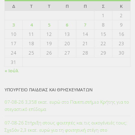
Δ
Τ
Τ
Π
Π
Σ
Κ
1
2
3
4
5
6
7
8
9
10
11
12
13
14
15
16
17
18
19
20
21
22
23
24
25
26
27
28
29
30
31
« Ιούλ
ΥΠΟΥΡΓΕΙΟ ΠΑΙΔΕΙΑΣ ΚΑΙ ΘΡΗΣΚΕΥΜΑΤΩΝ
07-08-26 3,358 εκατ. ευρώ στο Πανεπιστήμιο Κρήτης για το
στεγαστικό επίδομα
07-08-26 Στήριξη στους φοιτητές και τις οικογένειές τους:
Σχεδόν 2,3 εκατ. ευρώ για τη φοιτητική στέγη στο