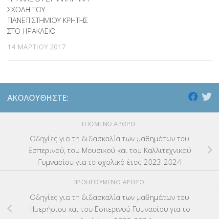
ΣΧΟΛΗ ΤΟΥ
ΠΑΝΕΠΙΣΤΗΜΙΟΥ ΚΡΗΤΗΣ
ΕΠΙΜΟΡΦΩΣΗ Τ.Π.Ε.
(10)
ΣΤΟ ΗΡΑΚΛΕΙΟ
ΕΥΡΩΠΑΪΚΑ ΠΡΟΓΡΑΜΜΑΤΑ
(230)
14 ΜΑΡΤΊΟΥ 2017
ΚΕΣΥ
(60)
ΚΕΣΥΠ
(109)
ΑΚΟΛΟΥΘΉΣΤΕ:
ΚΠγ – ΚΡΑΤΙΚΟ ΠΙΣΤΟΠΟΙΗΤΙΚΟ ΓΛΩΣΣΟΜΑΘΕΙΑΣ
(135)
ΕΠΌΜΕΝΟ ΆΡΘΡΟ
ΚΠπ- ΚΡΑΤΙΚΟ ΠΙΣΤΟΠΟΙΗΤΙΚΟ ΠΛΗΡΟΦΟΡΙΚΗΣ
(12)
Οδηγίες για τη διδασκαλία των μαθημάτων του
Εσπερινού, του Μουσικού και του Καλλιτεχνικού
ΛΟΙΠΑ
(309)
Γυμνασίου για το σχολικό έτος 2023-2024
ΠΡΟΗΓΟΎΜΕΝΟ ΆΡΘΡΟ
ΜΑΘΗΤΕΙΑ
(275)
Οδηγίες για τη διδασκαλία των μαθημάτων του
ΜΕΤΑΘΕΣΕΙΣ-ΤΟΠΟΘΕΤΗΣΕΙΣ ΒΕΛΤΙΩΣΕΙΣ
(319)
Ημερήσιου και του Εσπερινού Γυμνασίου για το