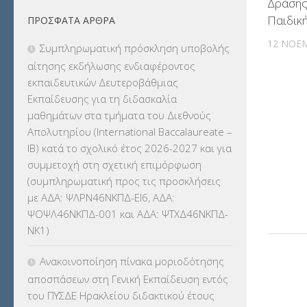
Δράσης
Παιδικ
ΠΡΌΣΦΑΤΑ ΆΡΘΡΑ
ΕΚΔΡΟΜΕΣ
(7.354)
12 ΝΟΕ
Συμπληρωματική πρόσκληση υποβολής
ΕΚΠΑΙΔΕΥΤΙΚΑ ΘΕΜΑΤΑ
(2.824)
αίτησης εκδήλωσης ενδιαφέροντος
εκπαιδευτικών Δευτεροβάθμιας
ΕΠΑΛ
(366)
Εκπαίδευσης για τη διδασκαλία
μαθημάτων στα τμήματα του Διεθνούς
ΕΠΙΜΟΡΦΩΣΗ Τ.Π.Ε.
(10)
Απολυτηρίου (International Baccalaureate –
IB) κατά το σχολικό έτος 2026-2027 και για
ΕΥΡΩΠΑΪΚΑ ΠΡΟΓΡΑΜΜΑΤΑ
(230)
συμμετοχή στη σχετική επιμόρφωση
(συμπληρωματική προς τις προσκλήσεις
ΚΕΣΥ
(60)
με ΑΔΑ: ΨΛΡΝ46ΝΚΠΔ-ΕΙ6, ΑΔΑ:
ΨΟΨΛ46ΝΚΠΔ-001 και ΑΔΑ: ΨΤΧΔ46ΝΚΠΔ-
ΚΕΣΥΠ
(109)
ΝΚ1)
ΚΠγ – ΚΡΑΤΙΚΟ ΠΙΣΤΟΠΟΙΗΤΙΚΟ
Ανακοινοποίηση πίνακα μοριοδότησης
ΓΛΩΣΣΟΜΑΘΕΙΑΣ
(135)
αποσπάσεων στη Γενική Εκπαίδευση εντός
του ΠΥΣΔΕ Ηρακλείου διδακτικού έτους
ΚΠπ- ΚΡΑΤΙΚΟ ΠΙΣΤΟΠΟΙΗΤΙΚΟ