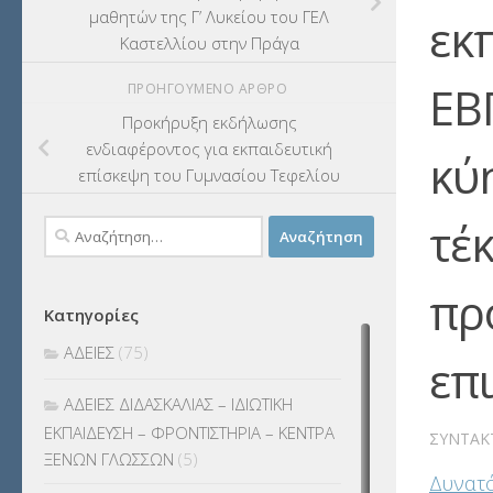
μαθητών της Γ’ Λυκείου του ΓΕΛ
εκ
Καστελλίου στην Πράγα
ΕΒ
ΠΡΟΗΓΟΎΜΕΝΟ ΆΡΘΡΟ
Προκήρυξη εκδήλωσης
ενδιαφέροντος για εκπαιδευτική
κύ
επίσκεψη του Γυμνασίου Τεφελίου
τέ
Αναζήτηση
για:
πρ
Κατηγορίες
ΑΔΕΙΕΣ
(75)
επ
ΑΔΕΙΕΣ ΔΙΔΑΣΚΑΛΙΑΣ – ΙΔΙΩΤΙΚΗ
ΕΚΠΑΙΔΕΥΣΗ – ΦΡΟΝΤΙΣΤΗΡΙΑ – ΚΕΝΤΡΑ
ΣΥΝΤΆΚ
ΞΕΝΩΝ ΓΛΩΣΣΩΝ
(5)
Δυνατό