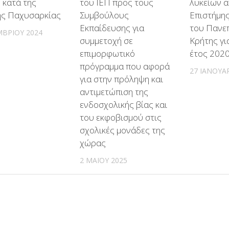
 κατά της
του ΙΕΠ προς τους
λυκείων α
ής Παχυσαρκίας
Συμβούλους
Επιστήμη
Εκπαίδευσης για
του Πανε
ΜΒΡΊΟΥ 2024
συμμετοχή σε
Κρήτης γι
επιμορφωτικό
έτος 202
πρόγραμμα που αφορά
27 ΙΑΝΟΥΑ
για στην πρόληψη και
αντιμετώπιση της
ενδοσχολικής βίας και
του εκφοβισμού στις
σχολικές μονάδες της
χώρας
2 ΜΑΪ́ΟΥ 2025