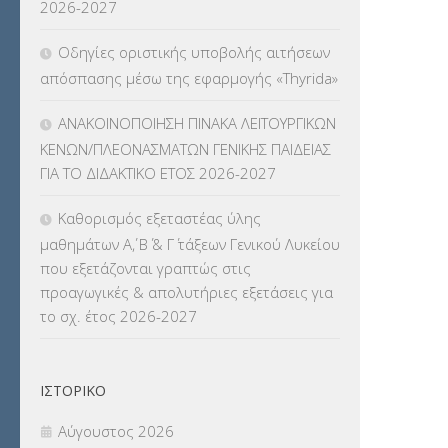
2026-2027
ΠΛΗΡΟΦΟΡΙΚΗΣ
(12)
Οδηγίες οριστικής υποβολής αιτήσεων
ΛΟΙΠΑ
(309)
απόσπασης μέσω της εφαρμογής «Thyrida»
ΜΑΘΗΤΕΙΑ
(275)
ΑΝΑΚΟΙΝΟΠΟΙΗΣΗ ΠΙΝΑΚΑ ΛΕΙΤΟΥΡΓΙΚΩΝ
ΚΕΝΩΝ/ΠΛΕΟΝΑΣΜΑΤΩΝ ΓΕΝΙΚΗΣ ΠΑΙΔΕΙΑΣ
ΜΕΤΑΘΕΣΕΙΣ-ΤΟΠΟΘΕΤΗΣΕΙΣ
ΓΙΑ ΤΟ ΔΙΔΑΚΤΙΚΟ ΕΤΟΣ 2026-2027
ΒΕΛΤΙΩΣΕΙΣ
(319)
Καθορισμός εξεταστέας ύλης
ΜΕΤΑΤΑΞΕΙΣ
(87)
μαθημάτων Α΄, Β΄ & Γ΄ τάξεων Γενικού Λυκείου
που εξετάζονται γραπτώς στις
ΜΕΤΑΦΟΡΑ ΜΑΘΗΤΩΝ
(3)
προαγωγικές & απολυτήριες εξετάσεις για
το σχ. έτος 2026-2027
ΝΟΜΟΘΕΣΙΑ
(66)
ΟΙΚΟΝΟΜΙΚΑ ΘΕΜΑΤΑ
(73)
ΙΣΤΟΡΙΚΌ
Π.Ε.Κ. ΗΡΑΚΛΕΙΟΥ
(12)
Αύγουστος 2026