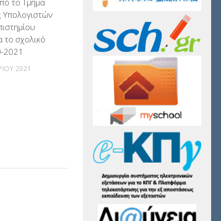
πό το Τμήμα
ς Υπολογιστών
πιστημίου
α το σχολικό
0-2021
ΡΊΟΥ 2021