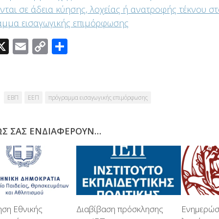
νται σε άδεια κύησης, λοχείας ή ανατροφής τέκνου στ
αμμα εισαγωγικής επιμόρφωσης
acebook
X
Email
Copy
Μοιραστείτε
Link
ΕΒΠ
ΕΕΠ
πρόγραμμα εισαγωγικής επιμόρφωσης
ΩΣ ΣΑΣ ΕΝΔΙΑΦΈΡΟΥΝ…
ηση Εθνικής
Διαβίβαση πρόσκλησης
Ενημερώσ