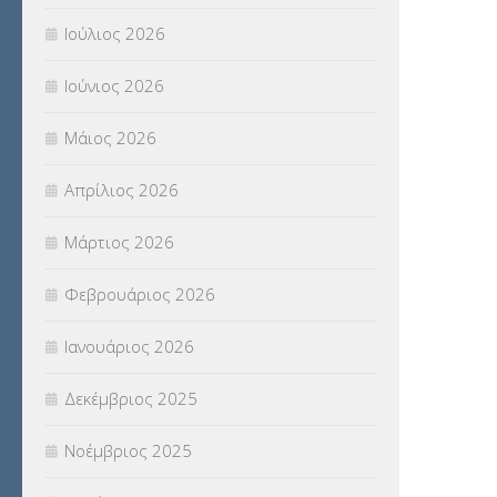
ΠΑΝΕΛΛΑΔΙΚΕΣ ΕΞΕΤΑΣΕΙΣ
(839)
Ιούλιος 2026
ΠΡΟΚΗΡΥΞΕΙΣ
(18)
Ιούνιος 2026
ΣΕΜΙΝΑΡΙΑ – ΗΜΕΡΙΔΕΣ
(495)
Μάιος 2026
ΣΕΠ
(50)
Απρίλιος 2026
ΣΤΕΛΕΧΗ
(360)
Μάρτιος 2026
ΣΥΜΒΟΥΛΕΥΤΙΚΟΣ ΣΤΑΘΜΟΣ ΝΕΩΝ
Φεβρουάριος 2026
(18)
Ιανουάριος 2026
ΣΥΝΤΑΞΕΙΣ
(12)
Δεκέμβριος 2025
ΣΧΟΛΙΚΟΙ ΣΥΜΒΟΥΛΟΙ
(754)
Νοέμβριος 2025
ΥΠΕΡΑΡΙΘΜΟΙ
(1)