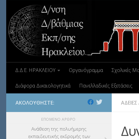
Δ.Δ.Ε. ΗΡΑΚΛΕΙΟΥ
Οργανόγραμμα
Σχολικές Μ
Διάφορα Δικαιολογητικά
Πανελλαδικές Εξετάσεις
ΑΚΟΛΟΥΘΉΣΤΕ:
ΑΔΕΙΕΣ
ΕΠΌΜΕΝΟ ΆΡΘΡΟ
Δυ
Ανάθεση της πολυήμερης
εκπαιδευτικής εκδρομής των