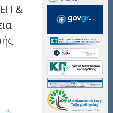
ΕΕΠ &
εια
φής
Π που