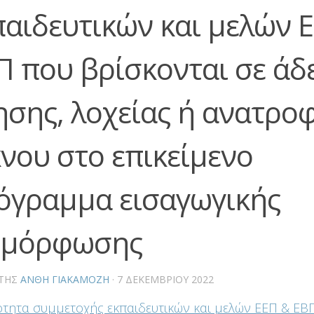
παιδευτικών και μελών 
Π που βρίσκονται σε άδ
ησης, λοχείας ή ανατρο
κνου στο επικείμενο
όγραμμα εισαγωγικής
ιμόρφωσης
ΤΗΣ
ΑΝΘΗ ΓΙΑΚΑΜΟΖΗ
·
7 ΔΕΚΕΜΒΡΊΟΥ 2022
τητα συμμετοχής εκπαιδευτικών και μελών ΕΕΠ & ΕΒ