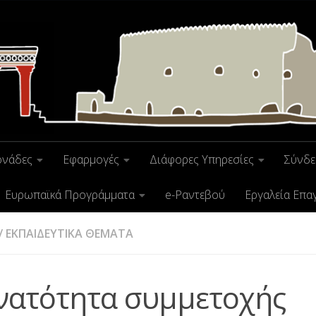
ονάδες
Εφαρμογές
Διάφορες Υπηρεσίες
Σύνδε
Ευρωπαϊκά Προγράμματα
e-Ραντεβού
Εργαλεία Επα
/
ΕΚΠΑΙΔΕΥΤΙΚΑ ΘΕΜΑΤΑ
νατότητα συμμετοχής