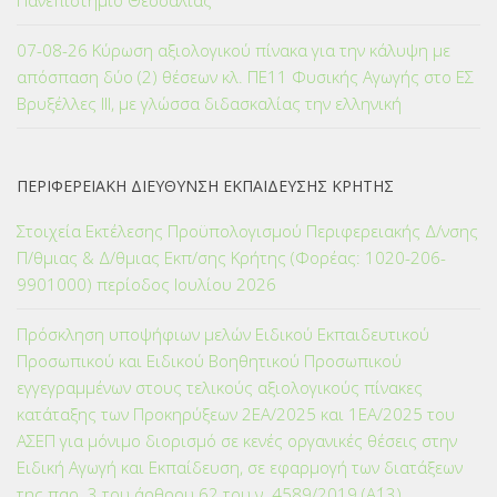
Πανεπιστήμιο Θεσσαλίας
07-08-26 Κύρωση αξιολογικού πίνακα για την κάλυψη με
απόσπαση δύο (2) θέσεων κλ. ΠΕ11 Φυσικής Αγωγής στο ΕΣ
Βρυξέλλες ΙΙΙ, με γλώσσα διδασκαλίας την ελληνική
ΠΕΡΙΦΕΡΕΙΑΚΗ ΔΙΕΥΘΥΝΣΗ ΕΚΠΑΙΔΕΥΣΗΣ ΚΡΗΤΗΣ
Στοιχεία Εκτέλεσης Προϋπολογισμού Περιφερειακής Δ/νσης
Π/θμιας & Δ/θμιας Εκπ/σης Κρήτης (Φορέας: 1020-206-
9901000) περίοδος Ιουλίου 2026
Πρόσκληση υποψήφιων μελών Ειδικού Εκπαιδευτικού
Προσωπικού και Ειδικού Βοηθητικού Προσωπικού
εγγεγραμμένων στους τελικούς αξιολογικούς πίνακες
κατάταξης των Προκηρύξεων 2ΕΑ/2025 και 1ΕΑ/2025 του
ΑΣΕΠ για μόνιμο διορισμό σε κενές οργανικές θέσεις στην
Ειδική Αγωγή και Εκπαίδευση, σε εφαρμογή των διατάξεων
της παρ. 3 του άρθρου 62 του ν. 4589/2019 (Α΄13)