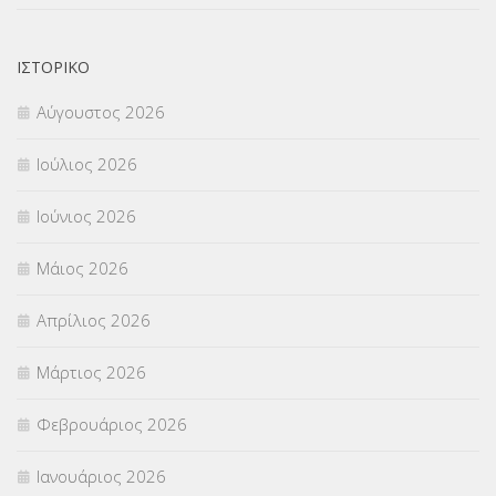
ΝΟΜΟΘΕΣΙΑ
(66)
ΟΙΚΟΝΟΜΙΚΑ ΘΕΜΑΤΑ
(73)
ΙΣΤΟΡΙΚΌ
Αύγουστος 2026
Π.Ε.Κ. ΗΡΑΚΛΕΙΟΥ
(12)
Ιούλιος 2026
ΠΑΝΕΛΛΑΔΙΚΕΣ ΕΞΕΤΑΣΕΙΣ
(839)
Ιούνιος 2026
ΠΡΟΚΗΡΥΞΕΙΣ
(18)
Μάιος 2026
ΣΕΜΙΝΑΡΙΑ – ΗΜΕΡΙΔΕΣ
(495)
Απρίλιος 2026
ΣΕΠ
(50)
Μάρτιος 2026
ΣΤΕΛΕΧΗ
(360)
Φεβρουάριος 2026
ΣΥΜΒΟΥΛΕΥΤΙΚΟΣ ΣΤΑΘΜΟΣ ΝΕΩΝ
(18)
Ιανουάριος 2026
ΣΥΝΤΑΞΕΙΣ
(12)