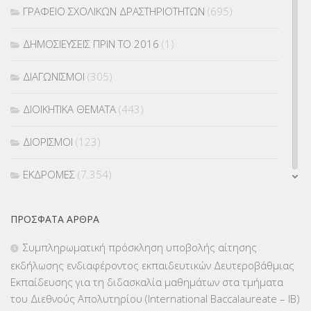
ΓΡΑΦΕΙΟ ΣΧΟΛΙΚΩΝ ΔΡΑΣΤΗΡΙΟΤΗΤΩΝ
(695)
ΔΗΜΟΣΙΕΥΣΕΙΣ ΠΡΙΝ ΤΟ 2016
(1)
ΔΙΑΓΩΝΙΣΜΟΙ
(305)
ΔΙΟΙΚΗΤΙΚΑ ΘΕΜΑΤΑ
(443)
ΔΙΟΡΙΣΜΟΙ
(123)
ΕΚΔΡΟΜΕΣ
(7.354)
ΕΚΠΑΙΔΕΥΤΙΚΑ ΘΕΜΑΤΑ
(2.824)
ΠΡΌΣΦΑΤΑ ΆΡΘΡΑ
ΕΠΑΛ
(366)
Συμπληρωματική πρόσκληση υποβολής αίτησης
εκδήλωσης ενδιαφέροντος εκπαιδευτικών Δευτεροβάθμιας
ΕΠΙΜΟΡΦΩΣΗ Τ.Π.Ε.
(10)
Εκπαίδευσης για τη διδασκαλία μαθημάτων στα τμήματα
του Διεθνούς Απολυτηρίου (International Baccalaureate – IB)
ΕΥΡΩΠΑΪΚΑ ΠΡΟΓΡΑΜΜΑΤΑ
(230)