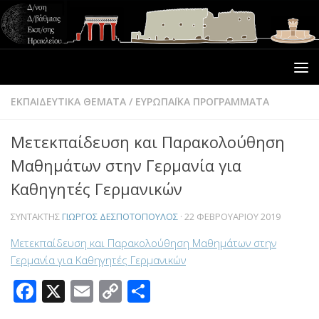
ΕΚΠΑΙΔΕΥΤΙΚΑ ΘΕΜΑΤΑ
/
ΕΥΡΩΠΑΪΚΑ ΠΡΟΓΡΑΜΜΑΤΑ
Μετεκπαίδευση και Παρακολούθηση
Μαθημάτων στην Γερμανία για
Καθηγητές Γερμανικών
ΣΥΝΤΆΚΤΗΣ
ΓΙΏΡΓΟΣ ΔΕΣΠΟΤΌΠΟΥΛΟΣ
·
22 ΦΕΒΡΟΥΑΡΊΟΥ 2019
Μετεκπαίδευση και Παρακολούθηση Μαθημάτων στην
Γερμανία για Καθηγητές Γερμανικών
Facebook
X
Email
Copy
Μοιραστείτε
Link