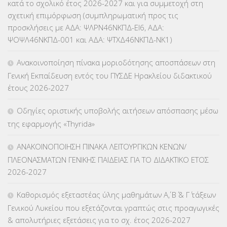
κατά το σχολικό έτος 2026-2027 και για συμμετοχή στη
σχετική επιμόρφωση (συμπληρωματική προς τις
ΚΕΣΥ
(60)
προσκλήσεις με ΑΔΑ: ΨΛΡΝ46ΝΚΠΔ-ΕΙ6, ΑΔΑ:
ΨΟΨΛ46ΝΚΠΔ-001 και ΑΔΑ: ΨΤΧΔ46ΝΚΠΔ-ΝΚ1)
ΚΕΣΥΠ
(109)
Ανακοινοποίηση πίνακα μοριοδότησης αποσπάσεων στη
ΚΠγ – ΚΡΑΤΙΚΟ ΠΙΣΤΟΠΟΙΗΤΙΚΟ ΓΛΩΣΣΟΜΑΘΕΙΑΣ
(135)
Γενική Εκπαίδευση εντός του ΠΥΣΔΕ Ηρακλείου διδακτικού
έτους 2026-2027
ΚΠπ- ΚΡΑΤΙΚΟ ΠΙΣΤΟΠΟΙΗΤΙΚΟ ΠΛΗΡΟΦΟΡΙΚΗΣ
(12)
Οδηγίες οριστικής υποβολής αιτήσεων απόσπασης μέσω
ΛΟΙΠΑ
(309)
της εφαρμογής «Thyrida»
ΜΑΘΗΤΕΙΑ
(275)
ΑΝΑΚΟΙΝΟΠΟΙΗΣΗ ΠΙΝΑΚΑ ΛΕΙΤΟΥΡΓΙΚΩΝ ΚΕΝΩΝ/
ΠΛΕΟΝΑΣΜΑΤΩΝ ΓΕΝΙΚΗΣ ΠΑΙΔΕΙΑΣ ΓΙΑ ΤΟ ΔΙΔΑΚΤΙΚΟ ΕΤΟΣ
ΜΕΤΑΘΕΣΕΙΣ-ΤΟΠΟΘΕΤΗΣΕΙΣ ΒΕΛΤΙΩΣΕΙΣ
(319)
2026-2027
ΜΕΤΑΤΑΞΕΙΣ
(87)
Καθορισμός εξεταστέας ύλης μαθημάτων Α΄, Β΄ & Γ΄ τάξεων
Γενικού Λυκείου που εξετάζονται γραπτώς στις προαγωγικές
ΜΕΤΑΦΟΡΑ ΜΑΘΗΤΩΝ
(3)
& απολυτήριες εξετάσεις για το σχ. έτος 2026-2027