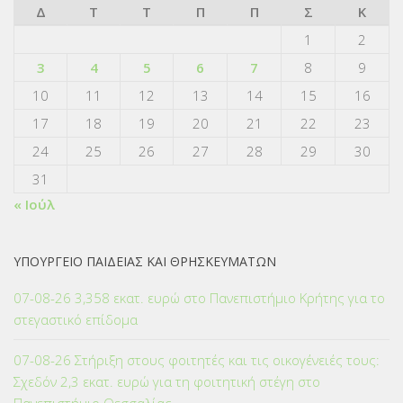
Δ
Τ
Τ
Π
Π
Σ
Κ
1
2
3
4
5
6
7
8
9
10
11
12
13
14
15
16
17
18
19
20
21
22
23
24
25
26
27
28
29
30
31
« Ιούλ
ΥΠΟΥΡΓΕΙΟ ΠΑΙΔΕΙΑΣ ΚΑΙ ΘΡΗΣΚΕΥΜΑΤΩΝ
07-08-26 3,358 εκατ. ευρώ στο Πανεπιστήμιο Κρήτης για το
στεγαστικό επίδομα
07-08-26 Στήριξη στους φοιτητές και τις οικογένειές τους:
Σχεδόν 2,3 εκατ. ευρώ για τη φοιτητική στέγη στο