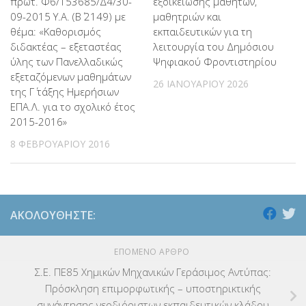
πρωτ. Φ6/153685/Δ4/30-
εξοικείωσης μαθητών,
09-2015 Υ.Α. (Β΄ 2149) με
μαθητριών και
θέμα: «Καθορισμός
εκπαιδευτικών για τη
διδακτέας – εξεταστέας
λειτουργία του Δημόσιου
ύλης των Πανελλαδικώς
Ψηφιακού Φροντιστηρίου
εξεταζόμενων μαθημάτων
26 ΙΑΝΟΥΑΡΊΟΥ 2026
της Γ΄ τάξης Ημερήσιων
ΕΠΑ.Λ. για το σχολικό έτος
2015-2016»
8 ΦΕΒΡΟΥΑΡΊΟΥ 2016
ΑΚΟΛΟΥΘΉΣΤΕ:
ΕΠΌΜΕΝΟ ΆΡΘΡΟ
Σ.Ε. ΠΕ85 Χημικών Μηχανικών Γεράσιμος Αντύπας:
Πρόσκληση επιμορφωτικής – υποστηρικτικής
συνάντησης νεοδιόριστων εκπαιδευτικών κλάδου