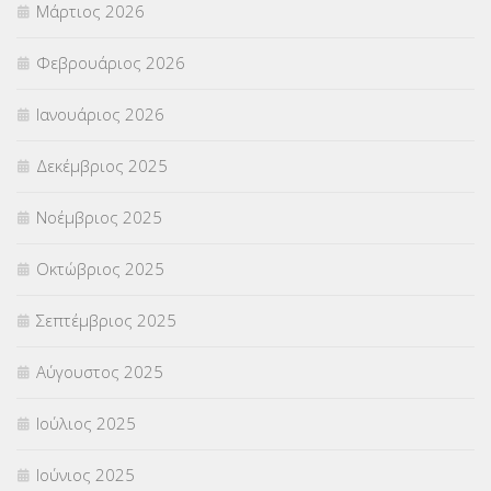
Μάρτιος 2026
ΣΤΕΛΕΧΗ
(360)
Φεβρουάριος 2026
ΣΥΜΒΟΥΛΕΥΤΙΚΟΣ ΣΤΑΘΜΟΣ ΝΕΩΝ
(18)
Ιανουάριος 2026
ΣΥΝΤΑΞΕΙΣ
(12)
Δεκέμβριος 2025
ΣΧΟΛΙΚΟΙ ΣΥΜΒΟΥΛΟΙ
(754)
Νοέμβριος 2025
ΥΠΕΡΑΡΙΘΜΟΙ
(1)
Οκτώβριος 2025
ΥΠΟΤΡΟΦΙΕΣ
(28)
Σεπτέμβριος 2025
ΦΥΣΙΚΗ ΑΓΩΓΗ
(692)
Αύγουστος 2025
Χωρίς κατηγορία
(55)
Ιούλιος 2025
Ιούνιος 2025