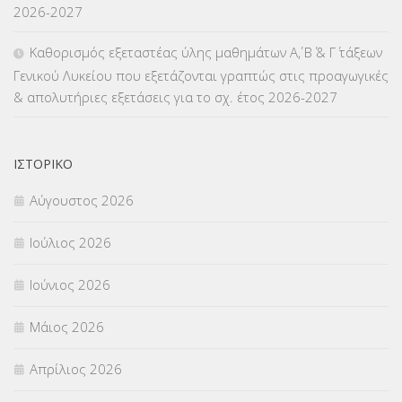
2026-2027
ΜΕΤΑΤΑΞΕΙΣ
(87)
Καθορισμός εξεταστέας ύλης μαθημάτων Α΄, Β΄ & Γ΄ τάξεων
Γενικού Λυκείου που εξετάζονται γραπτώς στις προαγωγικές
ΜΕΤΑΦΟΡΑ ΜΑΘΗΤΩΝ
(3)
& απολυτήριες εξετάσεις για το σχ. έτος 2026-2027
ΝΟΜΟΘΕΣΙΑ
(66)
ΟΙΚΟΝΟΜΙΚΑ ΘΕΜΑΤΑ
(73)
ΙΣΤΟΡΙΚΌ
Αύγουστος 2026
Π.Ε.Κ. ΗΡΑΚΛΕΙΟΥ
(12)
Ιούλιος 2026
ΠΑΝΕΛΛΑΔΙΚΕΣ ΕΞΕΤΑΣΕΙΣ
(839)
Ιούνιος 2026
ΠΡΟΚΗΡΥΞΕΙΣ
(18)
Μάιος 2026
ΣΕΜΙΝΑΡΙΑ – ΗΜΕΡΙΔΕΣ
(495)
Απρίλιος 2026
ΣΕΠ
(50)