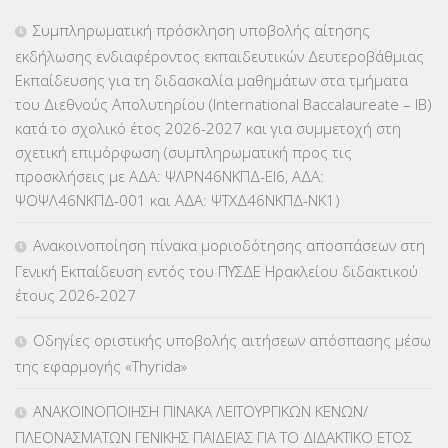
ΕΠΑΛ
(366)
Συμπληρωματική πρόσκληση υποβολής αίτησης
εκδήλωσης ενδιαφέροντος εκπαιδευτικών Δευτεροβάθμιας
ΕΠΙΜΟΡΦΩΣΗ Τ.Π.Ε.
(10)
Εκπαίδευσης για τη διδασκαλία μαθημάτων στα τμήματα
του Διεθνούς Απολυτηρίου (International Baccalaureate – IB)
ΕΥΡΩΠΑΪΚΑ ΠΡΟΓΡΑΜΜΑΤΑ
(230)
κατά το σχολικό έτος 2026-2027 και για συμμετοχή στη
σχετική επιμόρφωση (συμπληρωματική προς τις
ΚΕΣΥ
(60)
προσκλήσεις με ΑΔΑ: ΨΛΡΝ46ΝΚΠΔ-ΕΙ6, ΑΔΑ:
ΨΟΨΛ46ΝΚΠΔ-001 και ΑΔΑ: ΨΤΧΔ46ΝΚΠΔ-ΝΚ1)
ΚΕΣΥΠ
(109)
Ανακοινοποίηση πίνακα μοριοδότησης αποσπάσεων στη
ΚΠγ – ΚΡΑΤΙΚΟ ΠΙΣΤΟΠΟΙΗΤΙΚΟ ΓΛΩΣΣΟΜΑΘΕΙΑΣ
(135)
Γενική Εκπαίδευση εντός του ΠΥΣΔΕ Ηρακλείου διδακτικού
έτους 2026-2027
ΚΠπ- ΚΡΑΤΙΚΟ ΠΙΣΤΟΠΟΙΗΤΙΚΟ ΠΛΗΡΟΦΟΡΙΚΗΣ
(12)
Οδηγίες οριστικής υποβολής αιτήσεων απόσπασης μέσω
ΛΟΙΠΑ
(309)
της εφαρμογής «Thyrida»
ΜΑΘΗΤΕΙΑ
(275)
ΑΝΑΚΟΙΝΟΠΟΙΗΣΗ ΠΙΝΑΚΑ ΛΕΙΤΟΥΡΓΙΚΩΝ ΚΕΝΩΝ/
ΠΛΕΟΝΑΣΜΑΤΩΝ ΓΕΝΙΚΗΣ ΠΑΙΔΕΙΑΣ ΓΙΑ ΤΟ ΔΙΔΑΚΤΙΚΟ ΕΤΟΣ
ΜΕΤΑΘΕΣΕΙΣ-ΤΟΠΟΘΕΤΗΣΕΙΣ ΒΕΛΤΙΩΣΕΙΣ
(319)