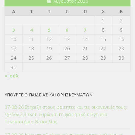
Αύγουστος 2026
Δ
Τ
Τ
Π
Π
Σ
Κ
1
2
3
4
5
6
7
8
9
10
11
12
13
14
15
16
17
18
19
20
21
22
23
24
25
26
27
28
29
30
31
« Ιούλ
ΥΠΟΥΡΓΕΙΟ ΠΑΙΔΕΙΑΣ ΚΑΙ ΘΡΗΣΚΕΥΜΑΤΩΝ
07-08-26 Στήριξη στους φοιτητές και τις οικογένειές τους:
Σχεδόν 2,3 εκατ. ευρώ για τη φοιτητική στέγη στο
Πανεπιστήμιο Θεσσαλίας