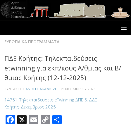
ΕΥΡΩΠΑΪΚΑ ΠΡΟΓΡΑΜΜΑΤΑ
ΠΔΕ Κρήτης: Τηλεκπαιδεύσεις
etwinning για εκπ/κους Α/θμιας και Β/
θμιας Κρήτης (12-12-2025)
ΣΥΝΤΆΚΤΗΣ
ΑΝΘΗ ΓΙΑΚΑΜΟΖΗ
·
25 ΝΟΕΜΒΡΊΟΥ 2025
14751_Τηλεκπαιδευσεις eTwinning ΔΠΕ & ΔΔΕ
Κρήτης_Δεκέμβριος 2025
Facebook
X
Email
Copy
Μοιραστείτε
Link