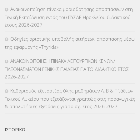
Ανακοινοποίηση πίνακα μοριοδότησης αποσπάσεων στη
ΚΠγ – ΚΡΑΤΙΚΟ ΠΙΣΤΟΠΟΙΗΤΙΚΟ ΓΛΩΣΣΟΜΑΘΕΙΑΣ
(135)
Γενική Εκπαίδευση εντός του ΠΥΣΔΕ Ηρακλείου διδακτικού
έτους 2026-2027
ΚΠπ- ΚΡΑΤΙΚΟ ΠΙΣΤΟΠΟΙΗΤΙΚΟ ΠΛΗΡΟΦΟΡΙΚΗΣ
(12)
Οδηγίες οριστικής υποβολής αιτήσεων απόσπασης μέσω
ΛΟΙΠΑ
(309)
της εφαρμογής «Thyrida»
ΜΑΘΗΤΕΙΑ
(275)
ΑΝΑΚΟΙΝΟΠΟΙΗΣΗ ΠΙΝΑΚΑ ΛΕΙΤΟΥΡΓΙΚΩΝ ΚΕΝΩΝ/
ΠΛΕΟΝΑΣΜΑΤΩΝ ΓΕΝΙΚΗΣ ΠΑΙΔΕΙΑΣ ΓΙΑ ΤΟ ΔΙΔΑΚΤΙΚΟ ΕΤΟΣ
ΜΕΤΑΘΕΣΕΙΣ-ΤΟΠΟΘΕΤΗΣΕΙΣ ΒΕΛΤΙΩΣΕΙΣ
(319)
2026-2027
ΜΕΤΑΤΑΞΕΙΣ
(87)
Καθορισμός εξεταστέας ύλης μαθημάτων Α΄, Β΄ & Γ΄ τάξεων
Γενικού Λυκείου που εξετάζονται γραπτώς στις προαγωγικές
ΜΕΤΑΦΟΡΑ ΜΑΘΗΤΩΝ
(3)
& απολυτήριες εξετάσεις για το σχ. έτος 2026-2027
ΝΟΜΟΘΕΣΙΑ
(66)
ΟΙΚΟΝΟΜΙΚΑ ΘΕΜΑΤΑ
(73)
ΙΣΤΟΡΙΚΌ