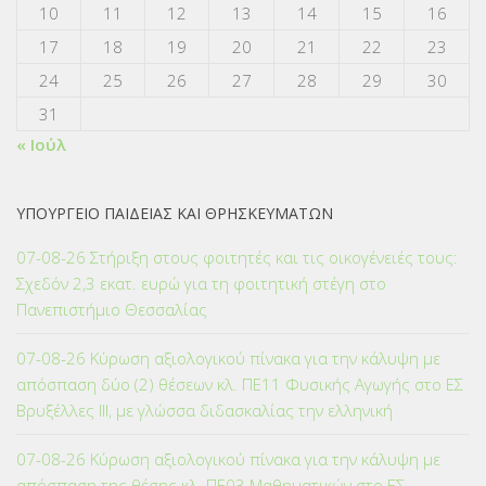
10
11
12
13
14
15
16
17
18
19
20
21
22
23
24
25
26
27
28
29
30
31
« Ιούλ
ΥΠΟΥΡΓΕΙΟ ΠΑΙΔΕΙΑΣ ΚΑΙ ΘΡΗΣΚΕΥΜΑΤΩΝ
07-08-26 Στήριξη στους φοιτητές και τις οικογένειές τους:
Σχεδόν 2,3 εκατ. ευρώ για τη φοιτητική στέγη στο
Πανεπιστήμιο Θεσσαλίας
07-08-26 Κύρωση αξιολογικού πίνακα για την κάλυψη με
απόσπαση δύο (2) θέσεων κλ. ΠΕ11 Φυσικής Αγωγής στο ΕΣ
Βρυξέλλες ΙΙΙ, με γλώσσα διδασκαλίας την ελληνική
07-08-26 Κύρωση αξιολογικού πίνακα για την κάλυψη με
απόσπαση της θέσης κλ. ΠΕ03 Μαθηματικών στο ΕΣ