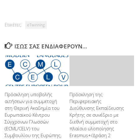
Ετικέτες:
eTwinning
ΊΣΩΣ ΣΑΣ ΕΝΔΙΑΦΈΡΟΥΝ…
Πρόσκληση υποβολής
Πρόσκληση της
αιτήσεων για συμμετοχή
Περιφερειακής
στη Θερινή Ακαδημία του
Διεύθυνσης Εκπαίδευσης
Ευρωπαϊκού Κέντρου
Κρήτης σε συνέδριο με
Σύγχρονων Γλωσσών
διεθνή συμμετοχή στο
(ECML/CELV) του
πλαίσιο υλοποίησης
Συμβουλίου της Ευρώπης,
Erasmus+/Δράση 2