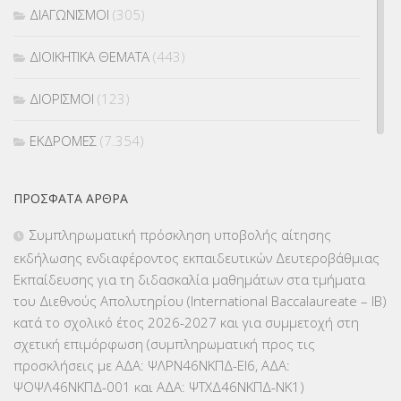
ΔΙΑΓΩΝΙΣΜΟΙ
(305)
ΔΙΟΙΚΗΤΙΚΑ ΘΕΜΑΤΑ
(443)
ΔΙΟΡΙΣΜΟΙ
(123)
ΕΚΔΡΟΜΕΣ
(7.354)
ΕΚΠΑΙΔΕΥΤΙΚΑ ΘΕΜΑΤΑ
(2.824)
ΠΡΌΣΦΑΤΑ ΆΡΘΡΑ
ΕΠΑΛ
(366)
Συμπληρωματική πρόσκληση υποβολής αίτησης
εκδήλωσης ενδιαφέροντος εκπαιδευτικών Δευτεροβάθμιας
ΕΠΙΜΟΡΦΩΣΗ Τ.Π.Ε.
(10)
Εκπαίδευσης για τη διδασκαλία μαθημάτων στα τμήματα
του Διεθνούς Απολυτηρίου (International Baccalaureate – IB)
ΕΥΡΩΠΑΪΚΑ ΠΡΟΓΡΑΜΜΑΤΑ
(230)
κατά το σχολικό έτος 2026-2027 και για συμμετοχή στη
σχετική επιμόρφωση (συμπληρωματική προς τις
ΚΕΣΥ
(60)
προσκλήσεις με ΑΔΑ: ΨΛΡΝ46ΝΚΠΔ-ΕΙ6, ΑΔΑ:
ΨΟΨΛ46ΝΚΠΔ-001 και ΑΔΑ: ΨΤΧΔ46ΝΚΠΔ-ΝΚ1)
ΚΕΣΥΠ
(109)