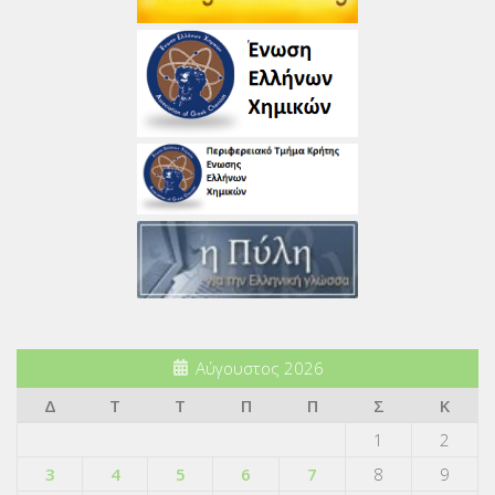
Αύγουστος 2026
Δ
Τ
Τ
Π
Π
Σ
Κ
1
2
3
4
5
6
7
8
9