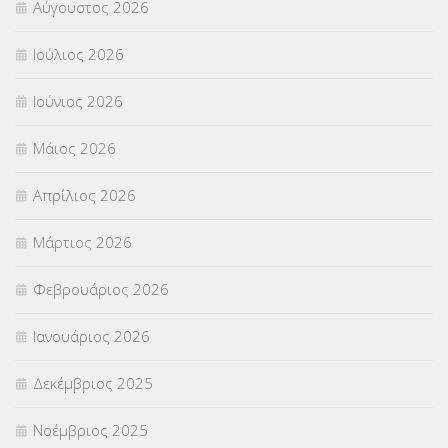
Αύγουστος 2026
Π.Ε.Κ. ΗΡΑΚΛΕΙΟΥ
(12)
Ιούλιος 2026
ΠΑΝΕΛΛΑΔΙΚΕΣ ΕΞΕΤΑΣΕΙΣ
(839)
Ιούνιος 2026
ΠΡΟΚΗΡΥΞΕΙΣ
(18)
Μάιος 2026
ΣΕΜΙΝΑΡΙΑ – ΗΜΕΡΙΔΕΣ
(495)
Απρίλιος 2026
ΣΕΠ
(50)
Μάρτιος 2026
ΣΤΕΛΕΧΗ
(360)
Φεβρουάριος 2026
ΣΥΜΒΟΥΛΕΥΤΙΚΟΣ ΣΤΑΘΜΟΣ ΝΕΩΝ
(18)
Ιανουάριος 2026
ΣΥΝΤΑΞΕΙΣ
(12)
Δεκέμβριος 2025
ΣΧΟΛΙΚΟΙ ΣΥΜΒΟΥΛΟΙ
(754)
Νοέμβριος 2025
ΥΠΕΡΑΡΙΘΜΟΙ
(1)