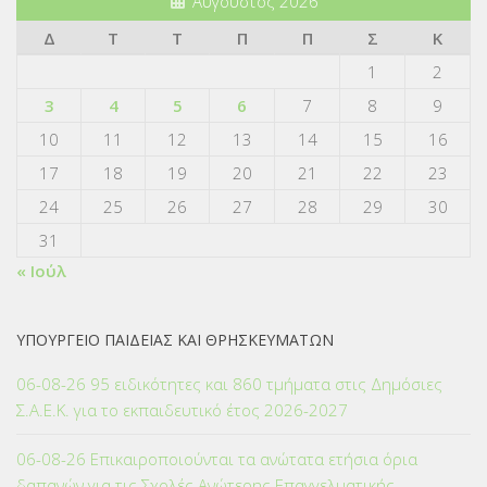
Αύγουστος 2026
Δ
Τ
Τ
Π
Π
Σ
Κ
1
2
3
4
5
6
7
8
9
10
11
12
13
14
15
16
17
18
19
20
21
22
23
24
25
26
27
28
29
30
31
« Ιούλ
ΥΠΟΥΡΓΕΙΟ ΠΑΙΔΕΙΑΣ ΚΑΙ ΘΡΗΣΚΕΥΜΑΤΩΝ
06-08-26 95 ειδικότητες και 860 τμήματα στις Δημόσιες
Σ.Α.Ε.Κ. για το εκπαιδευτικό έτος 2026-2027
06-08-26 Επικαιροποιούνται τα ανώτατα ετήσια όρια
δαπανών για τις Σχολές Ανώτερης Επαγγελματικής