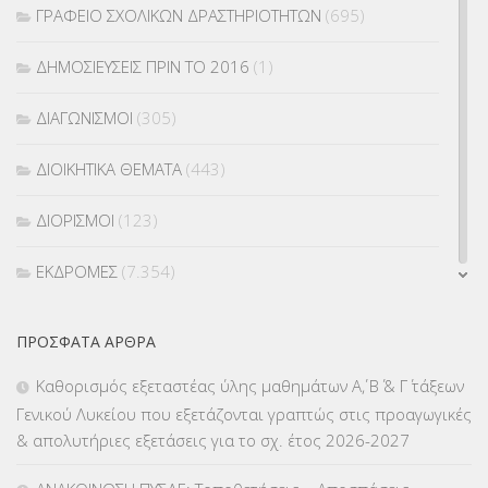
ΓΡΑΦΕΙΟ ΣΧΟΛΙΚΩΝ ΔΡΑΣΤΗΡΙΟΤΗΤΩΝ
(695)
ΔΗΜΟΣΙΕΥΣΕΙΣ ΠΡΙΝ ΤΟ 2016
(1)
ΔΙΑΓΩΝΙΣΜΟΙ
(305)
ΔΙΟΙΚΗΤΙΚΑ ΘΕΜΑΤΑ
(443)
ΔΙΟΡΙΣΜΟΙ
(123)
ΕΚΔΡΟΜΕΣ
(7.354)
ΕΚΠΑΙΔΕΥΤΙΚΑ ΘΕΜΑΤΑ
(2.823)
ΠΡΌΣΦΑΤΑ ΆΡΘΡΑ
ΕΠΑΛ
(366)
Καθορισμός εξεταστέας ύλης μαθημάτων Α΄, Β΄ & Γ΄ τάξεων
Γενικού Λυκείου που εξετάζονται γραπτώς στις προαγωγικές
ΕΠΙΜΟΡΦΩΣΗ Τ.Π.Ε.
(10)
& απολυτήριες εξετάσεις για το σχ. έτος 2026-2027
ΕΥΡΩΠΑΪΚΑ ΠΡΟΓΡΑΜΜΑΤΑ
(230)