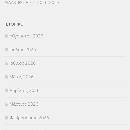
ΔΙΔΑΚΤΙΚΟ ΕΤΟΣ 2026-2027
ΝΟΜΟΘΕΣΙΑ
(66)
ΟΙΚΟΝΟΜΙΚΑ ΘΕΜΑΤΑ
(73)
ΙΣΤΟΡΙΚΌ
Π.Ε.Κ. ΗΡΑΚΛΕΙΟΥ
(12)
Αύγουστος 2026
ΠΑΝΕΛΛΑΔΙΚΕΣ ΕΞΕΤΑΣΕΙΣ
(839)
Ιούλιος 2026
ΠΡΟΚΗΡΥΞΕΙΣ
(18)
Ιούνιος 2026
ΣΕΜΙΝΑΡΙΑ – ΗΜΕΡΙΔΕΣ
(495)
Μάιος 2026
ΣΕΠ
(50)
Απρίλιος 2026
ΣΤΕΛΕΧΗ
(360)
Μάρτιος 2026
ΣΥΜΒΟΥΛΕΥΤΙΚΟΣ ΣΤΑΘΜΟΣ ΝΕΩΝ
(18)
Φεβρουάριος 2026
ΣΥΝΤΑΞΕΙΣ
(12)