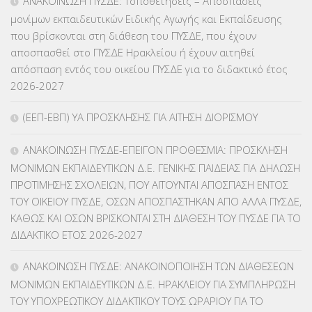
ΑΝΑΚΟΙΝΩΣΗ ΠΥΣΔΕ: Τοποθετήσεις – Αποσπάσεις
μονίμων εκπαιδευτικών Ειδικής Αγωγής και Εκπαίδευσης
ΚΕΣΥ
(60)
που βρίσκονται στη διάθεση του ΠΥΣΔΕ, που έχουν
αποσπασθεί στο ΠΥΣΔΕ Ηρακλείου ή έχουν αιτηθεί
ΚΕΣΥΠ
(109)
απόσπαση εντός του οικείου ΠΥΣΔΕ για το διδακτικό έτος
2026-2027
ΚΠγ – ΚΡΑΤΙΚΟ ΠΙΣΤΟΠΟΙΗΤΙΚΟ ΓΛΩΣΣΟΜΑΘΕΙΑΣ
(135)
(ΕΕΠ-ΕΒΠ) ΥΑ ΠΡΟΣΚΛΗΣΗΣ ΓΙΑ ΑΙΤΗΣΗ ΔΙΟΡΙΣΜΟΥ
ΚΠπ- ΚΡΑΤΙΚΟ ΠΙΣΤΟΠΟΙΗΤΙΚΟ ΠΛΗΡΟΦΟΡΙΚΗΣ
(12)
ΑΝΑΚΟΙΝΩΣΗ ΠΥΣΔΕ-ΕΠΕΙΓΟΝ ΠΡΟΘΕΣΜΙΑ: ΠΡΟΣΚΛΗΣΗ
ΛΟΙΠΑ
(309)
ΜΟΝΙΜΩΝ ΕΚΠΑΙΔΕΥΤΙΚΩΝ Δ.Ε. ΓΕΝΙΚΗΣ ΠΑΙΔΕΙΑΣ ΓΙΑ ΔΗΛΩΣΗ
ΠΡΟΤΙΜΗΣΗΣ ΣΧΟΛΕΙΩΝ, ΠΟΥ ΑΙΤΟΥΝΤΑΙ ΑΠΟΣΠΑΣΗ ΕΝΤΟΣ
ΜΑΘΗΤΕΙΑ
(275)
ΤΟΥ ΟΙΚΕΙΟΥ ΠΥΣΔΕ, ΟΣΩΝ ΑΠΟΣΠΑΣΤΗΚΑΝ ΑΠΟ ΑΛΛΑ ΠΥΣΔΕ,
ΚΑΘΩΣ ΚΑΙ ΟΣΩΝ ΒΡΙΣΚΟΝΤΑΙ ΣΤΗ ΔΙΑΘΕΣΗ ΤΟΥ ΠΥΣΔΕ ΓΙΑ ΤΟ
ΜΕΤΑΘΕΣΕΙΣ-ΤΟΠΟΘΕΤΗΣΕΙΣ ΒΕΛΤΙΩΣΕΙΣ
(319)
ΔΙΔΑΚΤΙΚΟ ΕΤΟΣ 2026-2027
ΜΕΤΑΤΑΞΕΙΣ
(87)
ΑΝΑΚΟΙΝΩΣΗ ΠΥΣΔΕ: ΑΝΑΚΟΙΝΟΠΟΙΗΣΗ ΤΩΝ ΔΙΑΘΕΣΕΩΝ
ΜΟΝΙΜΩΝ ΕΚΠΑΙΔΕΥΤΙΚΩΝ Δ.Ε. ΗΡΑΚΛΕΙΟΥ ΓΙΑ ΣΥΜΠΛΗΡΩΣΗ
ΜΕΤΑΦΟΡΑ ΜΑΘΗΤΩΝ
(3)
ΤΟΥ ΥΠΟΧΡΕΩΤΙΚΟΥ ΔΙΔΑΚΤΙΚΟΥ ΤΟΥΣ ΩΡΑΡΙΟΥ ΓΙΑ ΤΟ