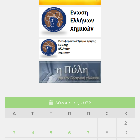
Αύγουστος 2026
Δ
Τ
Τ
Π
Π
Σ
Κ
1
2
3
4
5
6
7
8
9