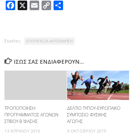
Facebook
X
Email
Copy
Μοιραστείτε
Link
Ετικέτες:
ΕΠΙΤΡΑΠΕΖΙΑ ΑΝΤΙΣΦΑΙΡΙΣΗ
ΊΣΩΣ ΣΑΣ ΕΝΔΙΑΦΈΡΟΥΝ…
ΤΡΟΠΟΠΟΙΗΣΗ
ΔΕΛΤΙΟ ΤΥΠΟΥ-ΕΥΡΩΠΑΪΚΟ
ΠΡΟΓΡΑΜΜΑΤΟΣ ΑΓΩΝΩΝ
ΣΥΜΠΟΣΙΟ ΦΥΣΙΚΗΣ
ΣΤΙΒΟΥ Β΄ ΦΑΣΗΣ
ΑΓΩΓΗΣ
13 ΑΠΡΙΛΊΟΥ 2016
9 ΟΚΤΩΒΡΊΟΥ 2019