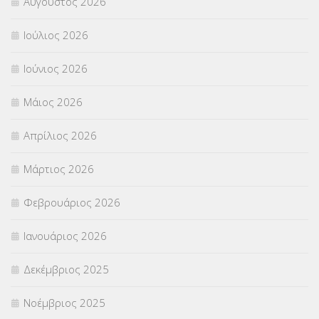
Αύγουστος 2026
Π.Ε.Κ. ΗΡΑΚΛΕΙΟΥ
(12)
Ιούλιος 2026
ΠΑΝΕΛΛΑΔΙΚΕΣ ΕΞΕΤΑΣΕΙΣ
(839)
Ιούνιος 2026
ΠΡΟΚΗΡΥΞΕΙΣ
(18)
Μάιος 2026
ΣΕΜΙΝΑΡΙΑ – ΗΜΕΡΙΔΕΣ
(495)
Απρίλιος 2026
ΣΕΠ
(50)
Μάρτιος 2026
ΣΤΕΛΕΧΗ
(360)
Φεβρουάριος 2026
ΣΥΜΒΟΥΛΕΥΤΙΚΟΣ ΣΤΑΘΜΟΣ ΝΕΩΝ
(18)
Ιανουάριος 2026
ΣΥΝΤΑΞΕΙΣ
(12)
Δεκέμβριος 2025
ΣΧΟΛΙΚΟΙ ΣΥΜΒΟΥΛΟΙ
(754)
Νοέμβριος 2025
ΥΠΕΡΑΡΙΘΜΟΙ
(1)