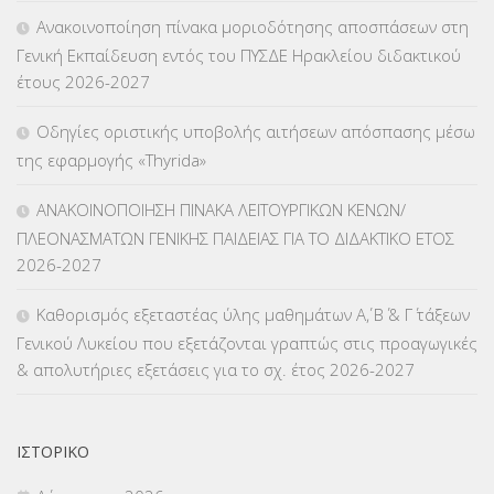
Ανακοινοποίηση πίνακα μοριοδότησης αποσπάσεων στη
ΚΠγ – ΚΡΑΤΙΚΟ ΠΙΣΤΟΠΟΙΗΤΙΚΟ ΓΛΩΣΣΟΜΑΘΕΙΑΣ
(135)
Γενική Εκπαίδευση εντός του ΠΥΣΔΕ Ηρακλείου διδακτικού
έτους 2026-2027
ΚΠπ- ΚΡΑΤΙΚΟ ΠΙΣΤΟΠΟΙΗΤΙΚΟ ΠΛΗΡΟΦΟΡΙΚΗΣ
(12)
Οδηγίες οριστικής υποβολής αιτήσεων απόσπασης μέσω
ΛΟΙΠΑ
(309)
της εφαρμογής «Thyrida»
ΜΑΘΗΤΕΙΑ
(275)
ΑΝΑΚΟΙΝΟΠΟΙΗΣΗ ΠΙΝΑΚΑ ΛΕΙΤΟΥΡΓΙΚΩΝ ΚΕΝΩΝ/
ΠΛΕΟΝΑΣΜΑΤΩΝ ΓΕΝΙΚΗΣ ΠΑΙΔΕΙΑΣ ΓΙΑ ΤΟ ΔΙΔΑΚΤΙΚΟ ΕΤΟΣ
ΜΕΤΑΘΕΣΕΙΣ-ΤΟΠΟΘΕΤΗΣΕΙΣ ΒΕΛΤΙΩΣΕΙΣ
(319)
2026-2027
ΜΕΤΑΤΑΞΕΙΣ
(87)
Καθορισμός εξεταστέας ύλης μαθημάτων Α΄, Β΄ & Γ΄ τάξεων
Γενικού Λυκείου που εξετάζονται γραπτώς στις προαγωγικές
ΜΕΤΑΦΟΡΑ ΜΑΘΗΤΩΝ
(3)
& απολυτήριες εξετάσεις για το σχ. έτος 2026-2027
ΝΟΜΟΘΕΣΙΑ
(66)
ΟΙΚΟΝΟΜΙΚΑ ΘΕΜΑΤΑ
(73)
ΙΣΤΟΡΙΚΌ