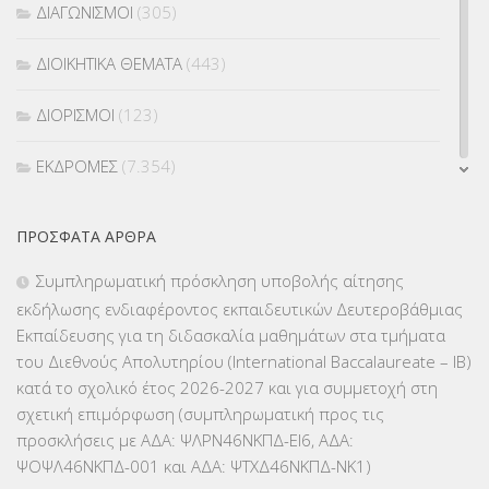
ΔΙΑΓΩΝΙΣΜΟΙ
(305)
ΔΙΟΙΚΗΤΙΚΑ ΘΕΜΑΤΑ
(443)
ΔΙΟΡΙΣΜΟΙ
(123)
ΕΚΔΡΟΜΕΣ
(7.354)
ΕΚΠΑΙΔΕΥΤΙΚΑ ΘΕΜΑΤΑ
(2.824)
ΠΡΌΣΦΑΤΑ ΆΡΘΡΑ
ΕΠΑΛ
(366)
Συμπληρωματική πρόσκληση υποβολής αίτησης
εκδήλωσης ενδιαφέροντος εκπαιδευτικών Δευτεροβάθμιας
ΕΠΙΜΟΡΦΩΣΗ Τ.Π.Ε.
(10)
Εκπαίδευσης για τη διδασκαλία μαθημάτων στα τμήματα
του Διεθνούς Απολυτηρίου (International Baccalaureate – IB)
ΕΥΡΩΠΑΪΚΑ ΠΡΟΓΡΑΜΜΑΤΑ
(230)
κατά το σχολικό έτος 2026-2027 και για συμμετοχή στη
σχετική επιμόρφωση (συμπληρωματική προς τις
ΚΕΣΥ
(60)
προσκλήσεις με ΑΔΑ: ΨΛΡΝ46ΝΚΠΔ-ΕΙ6, ΑΔΑ:
ΨΟΨΛ46ΝΚΠΔ-001 και ΑΔΑ: ΨΤΧΔ46ΝΚΠΔ-ΝΚ1)
ΚΕΣΥΠ
(109)