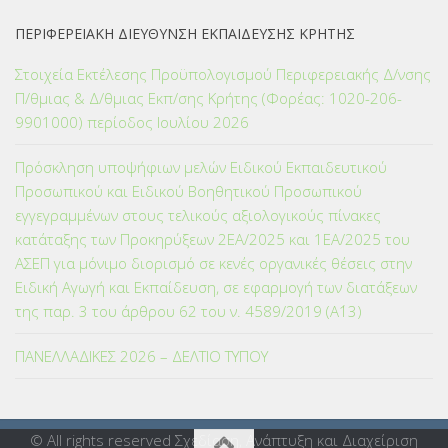
ΠΕΡΙΦΕΡΕΙΑΚΗ ΔΙΕΥΘΥΝΣΗ ΕΚΠΑΙΔΕΥΣΗΣ ΚΡΗΤΗΣ
Στοιχεία Εκτέλεσης Προϋπολογισμού Περιφερειακής Δ/νσης
Π/θμιας & Δ/θμιας Εκπ/σης Κρήτης (Φορέας: 1020-206-
9901000) περίοδος Ιουλίου 2026
Πρόσκληση υποψήφιων μελών Ειδικού Εκπαιδευτικού
Προσωπικού και Ειδικού Βοηθητικού Προσωπικού
εγγεγραμμένων στους τελικούς αξιολογικούς πίνακες
κατάταξης των Προκηρύξεων 2ΕΑ/2025 και 1ΕΑ/2025 του
ΑΣΕΠ για μόνιμο διορισμό σε κενές οργανικές θέσεις στην
Ειδική Αγωγή και Εκπαίδευση, σε εφαρμογή των διατάξεων
της παρ. 3 του άρθρου 62 του ν. 4589/2019 (Α΄13)
ΠΑΝΕΛΛΑΔΙΚΕΣ 2026 – ΔΕΛΤΙΟ ΤΥΠΟΥ
© All rights reserved Σχεδίαση, Ανάπτυξη και Διαχείριση