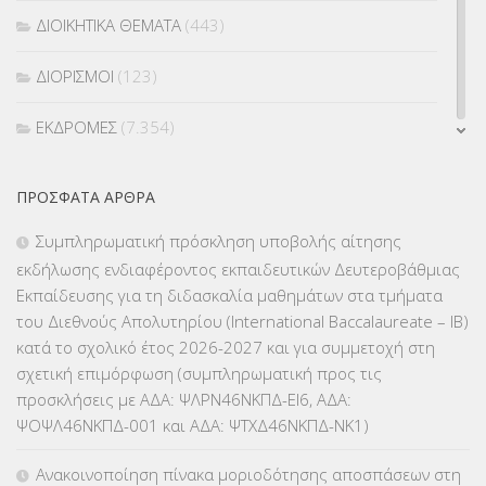
ΔΙΟΙΚΗΤΙΚΑ ΘΕΜΑΤΑ
(443)
ΔΙΟΡΙΣΜΟΙ
(123)
ΕΚΔΡΟΜΕΣ
(7.354)
ΕΚΠΑΙΔΕΥΤΙΚΑ ΘΕΜΑΤΑ
(2.824)
ΠΡΌΣΦΑΤΑ ΆΡΘΡΑ
ΕΠΑΛ
(366)
Συμπληρωματική πρόσκληση υποβολής αίτησης
εκδήλωσης ενδιαφέροντος εκπαιδευτικών Δευτεροβάθμιας
ΕΠΙΜΟΡΦΩΣΗ Τ.Π.Ε.
(10)
Εκπαίδευσης για τη διδασκαλία μαθημάτων στα τμήματα
του Διεθνούς Απολυτηρίου (International Baccalaureate – IB)
ΕΥΡΩΠΑΪΚΑ ΠΡΟΓΡΑΜΜΑΤΑ
(230)
κατά το σχολικό έτος 2026-2027 και για συμμετοχή στη
σχετική επιμόρφωση (συμπληρωματική προς τις
ΚΕΣΥ
(60)
προσκλήσεις με ΑΔΑ: ΨΛΡΝ46ΝΚΠΔ-ΕΙ6, ΑΔΑ:
ΨΟΨΛ46ΝΚΠΔ-001 και ΑΔΑ: ΨΤΧΔ46ΝΚΠΔ-ΝΚ1)
ΚΕΣΥΠ
(109)
Ανακοινοποίηση πίνακα μοριοδότησης αποσπάσεων στη
ΚΠγ – ΚΡΑΤΙΚΟ ΠΙΣΤΟΠΟΙΗΤΙΚΟ ΓΛΩΣΣΟΜΑΘΕΙΑΣ
(135)