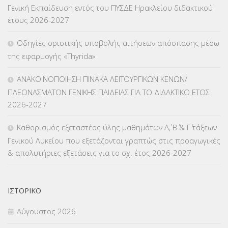
Γενική Εκπαίδευση εντός του ΠΥΣΔΕ Ηρακλείου διδακτικού
έτους 2026-2027
ΚΠπ- ΚΡΑΤΙΚΟ ΠΙΣΤΟΠΟΙΗΤΙΚΟ ΠΛΗΡΟΦΟΡΙΚΗΣ
(12)
Οδηγίες οριστικής υποβολής αιτήσεων απόσπασης μέσω
ΛΟΙΠΑ
(309)
της εφαρμογής «Thyrida»
ΜΑΘΗΤΕΙΑ
(275)
ΑΝΑΚΟΙΝΟΠΟΙΗΣΗ ΠΙΝΑΚΑ ΛΕΙΤΟΥΡΓΙΚΩΝ ΚΕΝΩΝ/
ΠΛΕΟΝΑΣΜΑΤΩΝ ΓΕΝΙΚΗΣ ΠΑΙΔΕΙΑΣ ΓΙΑ ΤΟ ΔΙΔΑΚΤΙΚΟ ΕΤΟΣ
ΜΕΤΑΘΕΣΕΙΣ-ΤΟΠΟΘΕΤΗΣΕΙΣ ΒΕΛΤΙΩΣΕΙΣ
(319)
2026-2027
ΜΕΤΑΤΑΞΕΙΣ
(87)
Καθορισμός εξεταστέας ύλης μαθημάτων Α΄, Β΄ & Γ΄ τάξεων
Γενικού Λυκείου που εξετάζονται γραπτώς στις προαγωγικές
ΜΕΤΑΦΟΡΑ ΜΑΘΗΤΩΝ
(3)
& απολυτήριες εξετάσεις για το σχ. έτος 2026-2027
ΝΟΜΟΘΕΣΙΑ
(66)
ΟΙΚΟΝΟΜΙΚΑ ΘΕΜΑΤΑ
(73)
ΙΣΤΟΡΙΚΌ
Αύγουστος 2026
Π.Ε.Κ. ΗΡΑΚΛΕΙΟΥ
(12)