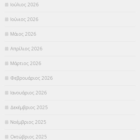
Ιούλιος 2026
ΠΑΝΕΛΛΑΔΙΚΕΣ ΕΞΕΤΑΣΕΙΣ
(839)
Ιούνιος 2026
ΠΡΟΚΗΡΥΞΕΙΣ
(18)
Μάιος 2026
ΣΕΜΙΝΑΡΙΑ – ΗΜΕΡΙΔΕΣ
(495)
Απρίλιος 2026
ΣΕΠ
(50)
Μάρτιος 2026
ΣΤΕΛΕΧΗ
(360)
Φεβρουάριος 2026
ΣΥΜΒΟΥΛΕΥΤΙΚΟΣ ΣΤΑΘΜΟΣ ΝΕΩΝ
(18)
Ιανουάριος 2026
ΣΥΝΤΑΞΕΙΣ
(12)
Δεκέμβριος 2025
ΣΧΟΛΙΚΟΙ ΣΥΜΒΟΥΛΟΙ
(754)
Νοέμβριος 2025
ΥΠΕΡΑΡΙΘΜΟΙ
(1)
Οκτώβριος 2025
ΥΠΟΤΡΟΦΙΕΣ
(28)