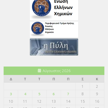
Αύγουστος 2026
Δ
Τ
Τ
Π
Π
Σ
Κ
1
2
3
4
5
6
7
8
9
10
11
12
13
14
15
16